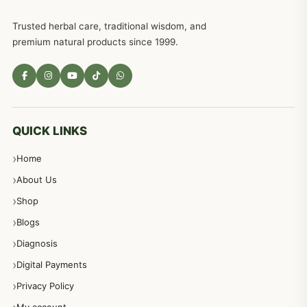
Trusted herbal care, traditional wisdom, and
امراضِ معدہ کا علاج دیسی نسخہ جات
557
premium natural products since 1999.
مادہ تولید، منی کا جڑی بوٹیوں کیساتھ علاج
539
معدہ اور آنتوں کے امراض کا علاج مختلف دیسی نسخہ جات
496
QUICK LINKS
Home
پیٹ، معدہ اور آنتوں کے امراض نسخہ جات
492
About Us
Shop
مشت زنی، ہاتھ رسی، ماسٹر بیشن کا علاج اور نسخہ جات
364
Blogs
Diagnosis
اعصاب اور پٹھوں کے امراض کےلئے دیسی نسخہ جات
350
Digital Payments
Privacy Policy
عورتوں کے امراض کےلئے مختلف دیسی نسخہ جات
334