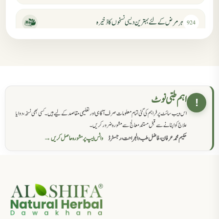
ہر مرض کے لئے بہترین دیسی نسخوں کا ذخیرہ
924
مردانہ کمزوری کا علاج جڑی بوٹیوں سے
869
حکماء کےلئے نسخہ جات
862
اہم طبی نوٹ
!
اس ویب سائٹ پر فراہم کی گئی تمام معلومات صرف آگاہی اور تعلیمی مقاصد کے لیے ہیں۔ کسی بھی نسخہ، دوا یا
سرعت انزال کا علاج اور دیسی نسخہ جات
818
علاج کو اپنانے سے قبل مستند معالج سے مشورہ ضرور کریں۔
حکیم محمد عرفان، فاضل طب والجراحت، رجسٹرڈ
واٹس ایپ پر مشورہ حاصل کریں →
عضوخاص کے لئے طلاء جات کے زبردست نسخے
746
جریان، احتلام کےلئے جڑی بوٹیوں کیساتھ دیسی علاج
719
ذکاوت حس کے علاج کےلئے مختلف دیسی نسخہ جات
636