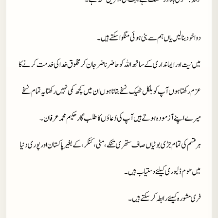
دوا خود بنا لیں یاں ہم سے بنی ہوئی منگوا سکتے ہیں۔
میں نیت اور ایمانداری کے ساتھ اللہ کو حاضر ناضر جان کر مخلوق خدا کی خدمت کرنے کا
عزم رکھتا ہوں آپ کو بلکل ٹھیک نسخے بتاتا ہوں ان میں کچھ کمی نہیں رکھتا یہ تمام نسخے
میرے اپنے آزمودہ ہوتے ہیں آپ کی دُعاؤں کا طلب گار حکیم محمد عرفان۔
ہر قسم کی تمام جڑی بوٹیاں صاف ستھری تنکے، مٹی، کنکر، کے بغیر پاکستان اور پوری دنیا
میں ھوم ڈلیوری کیلئے دستیاب ہیں ۔
فری مشورہ کیلئے رابطہ کر سکتے ہیں۔