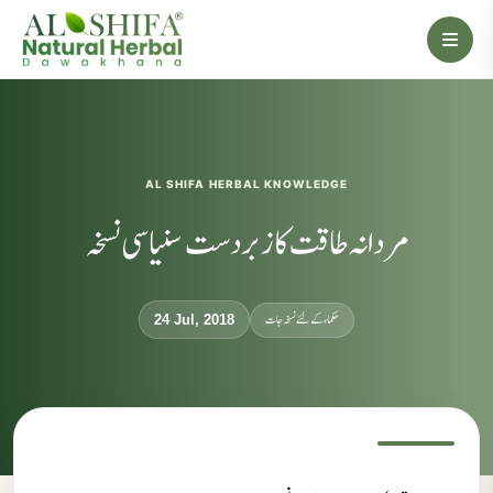
AL SHIFA HERBAL KNOWLEDGE
مردانہ طاقت کا زبردست سنیاسی نسخہ
حکماء کےلئے نسخہ جات
24 Jul, 2018