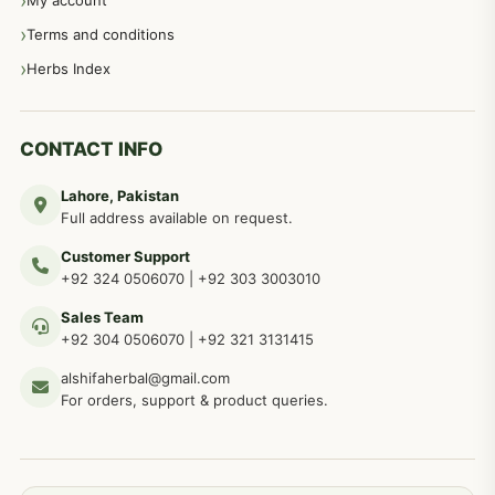
My account
Terms and conditions
مردانہ طاقت مردانہ ٹائمنگ مردانہ کمزوری کے لیے نسخہ جات
281
Herbs Index
دماغی امراض کےلئے مختلف دیسی نسخہ جات
277
CONTACT INFO
Lahore, Pakistan
مردوں کے خاص امراض کے بے شمار دیسی نسخے
267
Full address available on request.
Customer Support
عضو خاص کےلئے طلاء، مالش دیسی علاج
+92 324 0506070
|
+92 303 3003010
263
Sales Team
+92 304 0506070
|
+92 321 3131415
جلد کے امراض کےلئے مختلف دیسی نسخہ جات
238
alshifaherbal@gmail.com
For orders, support & product queries.
جگر کے امراض کےلئے مختلف دیسی نسخہ جات
236