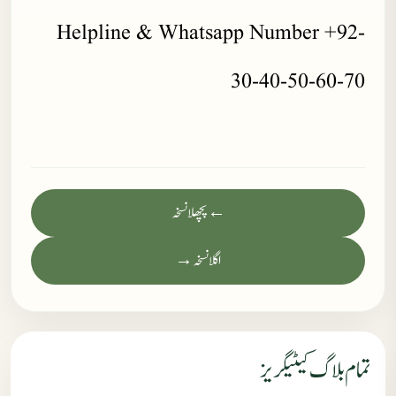
Helpline & Whatsapp Number +92-
30-40-50-60-70
← پچھلا نسخہ
اگلا نسخہ →
تمام بلاگ کیٹیگریز