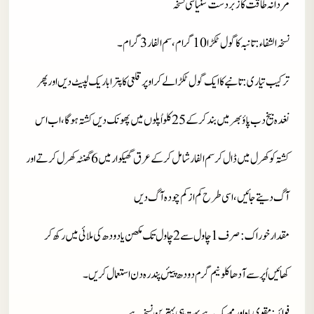
مردانہ طاقت کا زبردست سنیاسی نسخہ
نسخہ الشفاء
: تانبہ کا گول ٹکڑا 10 گرام، سم الفار 3 گرام۔
ترکیب تیاری
: تانبے کا ایک گول ٹکڑا لے کر اوپر قلعی کا پترا باریک لپیٹ دیں اورپھر
نغدہ بیخ دب پاؤ بھر میں بند کرکے 25 کلو اُپلوں میں پھونک دیں کشتہ ہوگا، اب اس
کشتہ کو کھرل میں ڈال کر سم الفار شامل کرکے عرق گھیکوار میں 6 گھنٹہ کھرل کرتے اور
آگ دیتے جائیں، اسی طرح کم از کم چودہ آگ دیں
مقدار خوراک
: صرف 1 چاول سے 2 چاول تک مکھن یا دودھ کی ملائی میں رکھ کر
کھائیں اُپر سے آدھا کلو نیم گرم دودھ پیئں پندرہ دن استعمال کریں۔
فوائد
: مقوی باہ اور ممسک ہے بہت ہی بہترین نسخہ ہے۔