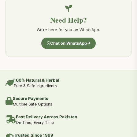
خون کے امراض کےلئے مختلف دیسی نسخہ جات
226
Need Help?
کمر درد کا جڑی بو ٹیوں سے علاج اور نسخہ جات
198
We’re here for you on WhatsApp.
جسمانی کمزوری کا علاج اور نسخہ جات
193
Chat on WhatsApp
دردیں تمام جسمانی دردوں کا دیسی علاج
190
عضو خاص کےلئے طلاء-تیل-آئل-روغن-دیسی نسخہ جات اور علاج
100% Natural & Herbal
188
Pure & Safe Ingredients
Secure Payments
جوڑوں کے امراض کےلئے مختلف دیسی نسخہ جات
186
Multiple Safe Options
Fast Delivery Across Pakistan
جریان و احتلام کےلئے دیسی نسخہ جات
182
On Time, Every Time
Trusted Since 1999