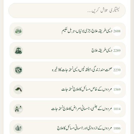
دیسی طریقہ علاج، جڑی بوٹیاں، ہربل حکیم
2608
دیسی طریقہ علاج
2289
صحت مند زندگی، ہیلتھ ٹپس دیسی نسخہ جات کا ذخیرہ
2239
مردوں کے خاص مسائل کا علاج نسخہ جات
1569
مردوں کے جنسی، جسمانی امراض کا علاج نسخہ جات
1014
مردوں کے ازدواجی اور جسمانی مسائل کا علاج
1006