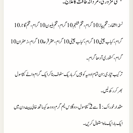
جنسی کمزوری، مردانہ طاقت کا علاج۔
نسخہ الشفاء
: تخم پیاز 10 گرام، تخم شلجم 10 گرام، تخم ہلیون 10 گرام، تخم گاجر 10
گرام، کباب چینی 10 گرام ،کباب چینی 10 گرام، عقرقرحا 10 گرام، زعفران 10
گرام، کستوری آدھا گرام۔
ترکیب تیاری
: ان تمام ادویہ کو پیس کر باریک سفوف بنا کر ایک گرام والے کیپسول
بھر کر رکھ لیں۔
2
1
مقدار خوراک
:
سے
کیپسول، دو گلاس نیم گرم دودھ کیساتھ خالی پیٹ دن میں
ایک بار ایک ماہ استعمال کریں۔