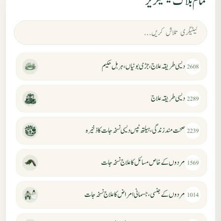
تمام بلاگ کیٹیگریز
دیسی طریقہ علاج، جڑی بوٹیاں، ہربل حکیم
2608
دیسی طریقہ علاج
2289
صحت مند زندگی، ہیلتھ ٹپس دیسی نسخہ جات کا ذخیرہ
2239
مردوں کے خاص مسائل کا علاج نسخہ جات
1569
مردوں کے جنسی، جسمانی امراض کا علاج نسخہ جات
1014