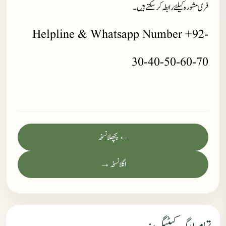
فری مشورہ کیلئے رابطہ کر سکتے ہیں۔
Helpline & Whatsapp Number +92-
30-40-50-60-70
← پچھلا نسخہ
اگلا نسخہ →