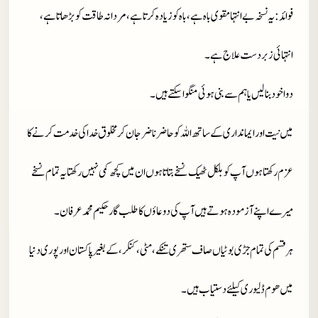
فوائد
: یہ نسخہ بے انتہا مقوی باہ ہے، باہ کو زیادہ کرتا ہے ،مردانہ طاقت کو بڑھاتا ہے،
انتہائی زبردست علا ج ہے۔
دوا خود بنا لیں یا ہم سے بنی ہوئی منگوا سکتے ہیں۔
میں نیت اور ایمانداری کے ساتھ اللہ کو حاضر ناضر جان کر مخلوق خدا کی خدمت کرنے کا
عزم رکھتا ہوں آپ کو بلکل ٹھیک نسخے بتاتا ہوں ان میں کچھ کمی نہیں رکھتا یہ تمام نسخے
میرے اپنے آزمودہ ہوتے ہیں آپ کی دوعاؤں کا طلب گار حکیم محمد عرفان۔
ہر قسم کی تمام جڑی بوٹیاں صاف ستھری تنکے، مٹی، کنکر، کے بغیر پاکستان اور پوری دنیا
میں ھوم ڈلیوری کیلئے دستیاب ہیں ۔