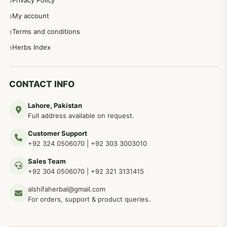
Privacy Policy
عورتوں کے امراض کےلئے مختلف دیسی نسخہ جات
334
My account
Terms and conditions
مردانہ طاقت مردانہ ٹائمنگ مردانہ کمزوری کے لیے نسخہ جات
281
Herbs Index
دماغی امراض کےلئے مختلف دیسی نسخہ جات
277
CONTACT INFO
Lahore, Pakistan
مردوں کے خاص امراض کے بے شمار دیسی نسخے
267
Full address available on request.
Customer Support
عضو خاص کےلئے طلاء، مالش دیسی علاج
+92 324 0506070
|
+92 303 3003010
263
Sales Team
+92 304 0506070
|
+92 321 3131415
جلد کے امراض کےلئے مختلف دیسی نسخہ جات
238
alshifaherbal@gmail.com
For orders, support & product queries.
جگر کے امراض کےلئے مختلف دیسی نسخہ جات
236