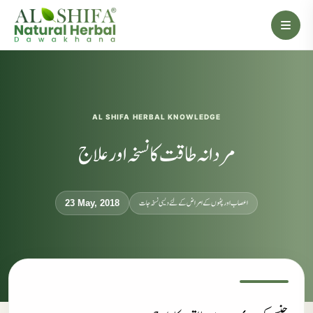
AL SHIFA HERBAL KNOWLEDGE
مردانہ طاقت کا نسخہ اور علاج
اعصاب اور پٹھوں کے امراض کےلئے دیسی نسخہ جات
23 May, 2018