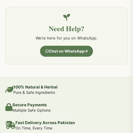
خون کے امراض کےلئے مختلف دیسی نسخہ جات
226
Need Help?
کمر درد کا جڑی بو ٹیوں سے علاج اور نسخہ جات
198
We’re here for you on WhatsApp.
جسمانی کمزوری کا علاج اور نسخہ جات
193
Chat on WhatsApp
دردیں تمام جسمانی دردوں کا دیسی علاج
190
عضو خاص کےلئے طلاء-تیل-آئل-روغن-دیسی نسخہ جات اور علاج
100% Natural & Herbal
188
Pure & Safe Ingredients
Secure Payments
جوڑوں کے امراض کےلئے مختلف دیسی نسخہ جات
186
Multiple Safe Options
Fast Delivery Across Pakistan
جریان و احتلام کےلئے دیسی نسخہ جات
182
On Time, Every Time