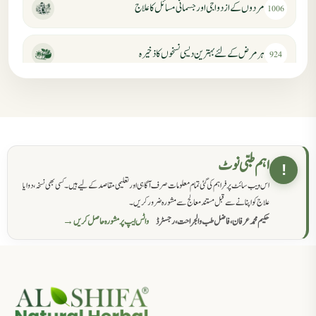
مردوں کے ازدواجی اور جسمانی مسائل کا علاج
1006
ہر مرض کے لئے بہترین دیسی نسخوں کا ذخیرہ
924
مردانہ کمزوری کا علاج جڑی بوٹیوں سے
869
حکماء کےلئے نسخہ جات
862
اہم طبی نوٹ
!
اس ویب سائٹ پر فراہم کی گئی تمام معلومات صرف آگاہی اور تعلیمی مقاصد کے لیے ہیں۔ کسی بھی نسخہ، دوا یا
سرعت انزال کا علاج اور دیسی نسخہ جات
818
علاج کو اپنانے سے قبل مستند معالج سے مشورہ ضرور کریں۔
حکیم محمد عرفان، فاضل طب والجراحت، رجسٹرڈ
واٹس ایپ پر مشورہ حاصل کریں →
عضوخاص کے لئے طلاء جات کے زبردست نسخے
746
جریان، احتلام کےلئے جڑی بوٹیوں کیساتھ دیسی علاج
719