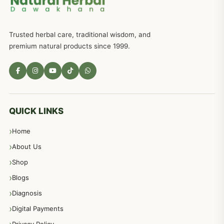
ذکاوت حس کے علاج کےلئے مختلف دیسی نسخہ جات
636
Trusted herbal care, traditional wisdom, and
امراضِ معدہ کا علاج دیسی نسخہ جات
557
premium natural products since 1999.
مادہ تولید، منی کا جڑی بوٹیوں کیساتھ علاج
539
معدہ اور آنتوں کے امراض کا علاج مختلف دیسی نسخہ جات
496
QUICK LINKS
Home
پیٹ، معدہ اور آنتوں کے امراض نسخہ جات
492
About Us
Shop
مشت زنی، ہاتھ رسی، ماسٹر بیشن کا علاج اور نسخہ جات
364
Blogs
Diagnosis
اعصاب اور پٹھوں کے امراض کےلئے دیسی نسخہ جات
350
Digital Payments