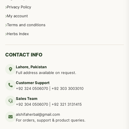
Privacy Policy
عورتوں کے امراض کےلئے مختلف دیسی نسخہ جات
334
My account
Terms and conditions
مردانہ طاقت مردانہ ٹائمنگ مردانہ کمزوری کے لیے نسخہ جات
281
Herbs Index
دماغی امراض کےلئے مختلف دیسی نسخہ جات
277
CONTACT INFO
Lahore, Pakistan
مردوں کے خاص امراض کے بے شمار دیسی نسخے
267
Full address available on request.
Customer Support
عضو خاص کےلئے طلاء، مالش دیسی علاج
+92 324 0506070
|
+92 303 3003010
263
Sales Team
+92 304 0506070
|
+92 321 3131415
جلد کے امراض کےلئے مختلف دیسی نسخہ جات
238
alshifaherbal@gmail.com
For orders, support & product queries.
جگر کے امراض کےلئے مختلف دیسی نسخہ جات
236