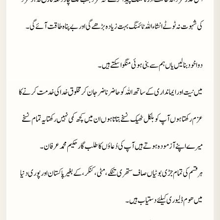
کی شہوت نہ ٹوٹے انشاء اللہ ٹائمنگ بہت زیادہ بڑھے گی اور بے پناہ طاقت آئے گی۔
دوا خود بنا لیں یاں ہم سے بنی ہوئی منگوا سکتے ہیں۔
میں نیت اور ایمانداری کے ساتھ اللہ کو حاضر ناضر جان کر مخلوق خدا کی خدمت کرنے کا
عزم رکھتا ہوں آپ کو بلکل ٹھیک نسخے بتاتا ہوں ان میں کچھ کمی نہیں رکھتا یہ تمام نسخے
میرے اپنے آزمودہ ہوتے ہیں آپ کی دُعاؤں کا طلب گار حکیم محمد عرفان۔
ہر قسم کی تمام جڑی بوٹیاں صاف ستھری تنکے، مٹی، کنکر، کے بغیر پاکستان اور پوری دنیا
میں ھوم ڈلیوری کیلئے دستیاب ہیں۔