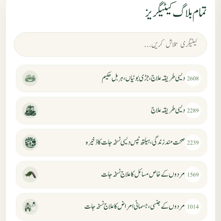
تمام بلاگ کیٹیگریز
دیسی طریقہ علاج، جڑی بوٹیاں، ہربل حکیم
2608
دیسی طریقہ علاج
2289
صحت مند زندگی، ہیلتھ ٹپس دیسی نسخہ جات کا ذخیرہ
2239
مردوں کے خاص مسائل کا علاج نسخہ جات
1569
مردوں کے جنسی، جسمانی امراض کا علاج نسخہ جات
1014