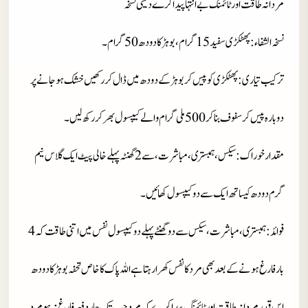
مردانہ طاقت اور ٹائمنگ بے انتہا پیدا کرے دیسی نسخہ
نسخہ الشفاء
: پھٹکڑی سفید 15 گرام، بوہڑ کا دودھ 50 گرام۔
ترکیب تیاری
: پھٹکڑی کو پیس کربوہڑ کے دودھ میں ڈال کررکھیں خشک ہوجانے پر
دوبارہ پیس کرسفوف بنا کر 500 ملی گرام والے کیپسول بھر کررکھ لیں۔
مقدار خوراک
: سیکس، ہمبستری، مباشرت، سے 2 گھنٹہ پہلے خالی پیٹ ایک گلاس نیم
گرم دودھ کیساتھ ایک سے دو کیپسول کھائیں۔
فوائد
: ہمبستری، مباشرت، سیکس سے دو گھنٹے پہلے دو کیپسول نفس میں اتنی طاقت کہ 4
بار فارغ ہونے کے بعد بھی مرد کا نفس کھرا رہتا ہے اللہ پاک کا خاص تحفہ بوہڑ کا دودھ
اس قدر مردانہ طاقت اور ٹائمنگ پیدا کرے کہ مرد جب تک چار دفعہ فارغ نہ ہو مرد