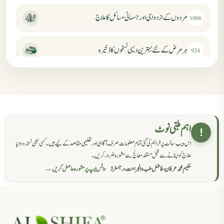
مردوں کے ازدواجی اور جسمانی مسائل کا علاج
1006
ہر مرض کے لئے بہترین دیسی نسخوں کا ذخیرہ
924
مردانہ کمزوری کا علاج جڑی بوٹیوں سے
869
حکماء کےلئے نسخہ جات
862
اہم طبی نوٹ
!
اس ویب سائٹ پر فراہم کی گئی تمام معلومات صرف آگاہی اور تعلیمی مقاصد کے لیے ہیں۔ کسی بھی نسخہ، دوا یا
سرعت انزال کا علاج اور دیسی نسخہ جات
818
علاج کو اپنانے سے قبل مستند معالج سے مشورہ ضرور کریں۔
حکیم محمد عرفان، فاضل طب والجراحت، رجسٹرڈ
واٹس ایپ پر مشورہ حاصل کریں →
عضوخاص کے لئے طلاء جات کے زبردست نسخے
746
جریان، احتلام کےلئے جڑی بوٹیوں کیساتھ دیسی علاج
719