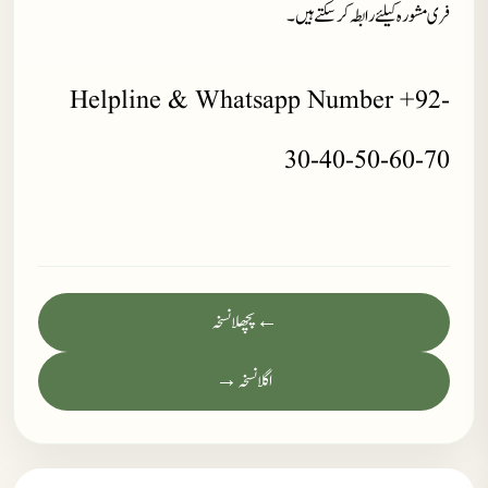
فری مشورہ کیلئے رابطہ کر سکتے ہیں۔
Helpline & Whatsapp Number +92-
30-40-50-60-70
← پچھلا نسخہ
اگلا نسخہ →