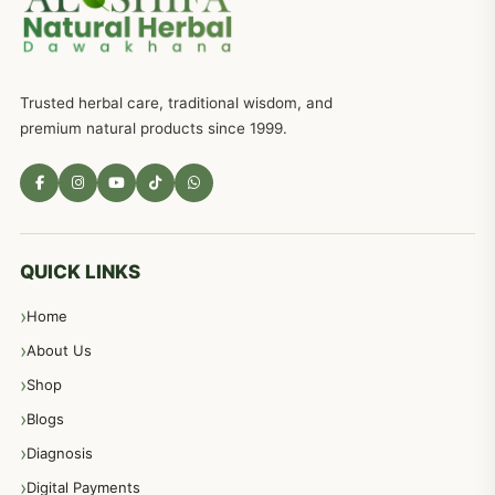
ذکاوت حس کے علاج کےلئے مختلف دیسی نسخہ جات
636
Trusted herbal care, traditional wisdom, and
امراضِ معدہ کا علاج دیسی نسخہ جات
557
premium natural products since 1999.
مادہ تولید، منی کا جڑی بوٹیوں کیساتھ علاج
539
معدہ اور آنتوں کے امراض کا علاج مختلف دیسی نسخہ جات
496
QUICK LINKS
Home
پیٹ، معدہ اور آنتوں کے امراض نسخہ جات
492
About Us
Shop
مشت زنی، ہاتھ رسی، ماسٹر بیشن کا علاج اور نسخہ جات
364
Blogs
Diagnosis
اعصاب اور پٹھوں کے امراض کےلئے دیسی نسخہ جات
350
Digital Payments