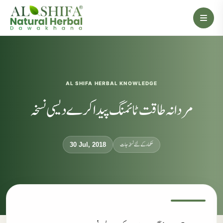
AL SHIFA HERBAL KNOWLEDGE
مردانہ طاقت ٹائمنگ پیدا کرے دیسی نسخہ
حکماء کےلئے نسخہ جات
30 Jul, 2018