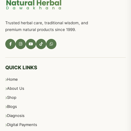
ذکاوت حس کے علاج کےلئے مختلف دیسی نسخہ جات
636
Trusted herbal care, traditional wisdom, and
امراضِ معدہ کا علاج دیسی نسخہ جات
557
premium natural products since 1999.
مادہ تولید، منی کا جڑی بوٹیوں کیساتھ علاج
539
معدہ اور آنتوں کے امراض کا علاج مختلف دیسی نسخہ جات
496
QUICK LINKS
Home
پیٹ، معدہ اور آنتوں کے امراض نسخہ جات
492
About Us
Shop
مشت زنی، ہاتھ رسی، ماسٹر بیشن کا علاج اور نسخہ جات
364
Blogs
Diagnosis
اعصاب اور پٹھوں کے امراض کےلئے دیسی نسخہ جات
350
Digital Payments