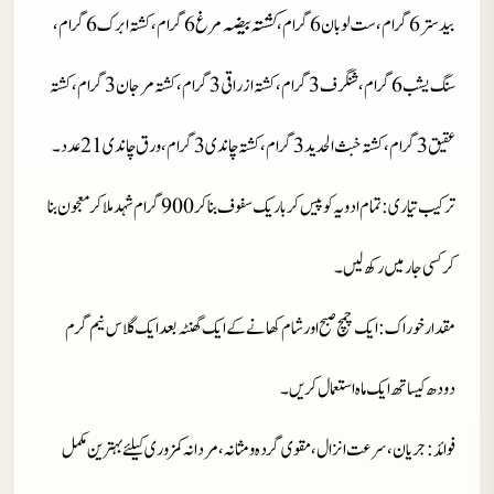
کشتہ بیضہ
بیدستر 6 گرام، ست لوبان 6 گرام،
مرغ
6 گرام، کشتہ ابرک 6 گرام،
سنگ یشب 6 گرام، شنگرف 3 گرام، کشتہ ازراقی 3 گرام، کشتہ مرجان 3 گرام، کشتہ
عقیق 3 گرام، کشتہ خبث الحدید 3 گرام، کشتہ چاندی 3 گرام، ورق چاندی21 عدد۔
ترکیب تیاری
: تمام ادویہ کو پیس کر باریک سفوف بنا کر900 گرام شہد ملا کر معجون بنا
کر کسی جار میں رکھ لیں۔
مقدار خوراک
: ایک چمچ صبح اور شام کھانے کے ایک گھنٹہ بعد ایک گلاس نیم گرم
دودھ کیساتھ ایک ماہ استعمال کریں۔
فوائد
: جریان، سرعت انزال، مقوی گردہ و مثانہ، مردانہ کمزوری کیلئے بہترین مکمل