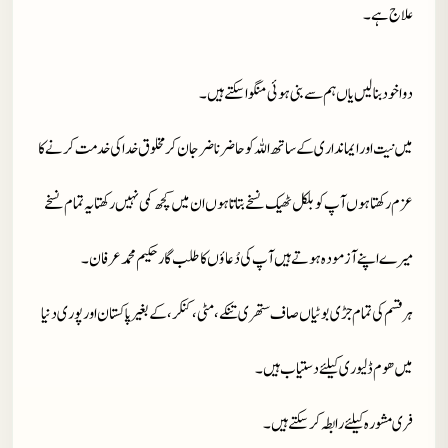
علاج ہے۔
دوا خود بنا لیں یاں ہم سے بنی ہوئی منگوا سکتے ہیں۔
میں نیت اور ایمانداری کے ساتھ اللہ کو حاضر ناضر جان کر مخلوق خدا کی خدمت کرنے کا
عزم رکھتا ہوں آپ کو بلکل ٹھیک نسخے بتاتا ہوں ان میں کچھ کمی نہیں رکھتا یہ تمام نسخے
میرے اپنے آزمودہ ہوتے ہیں آپ کی دُعاؤں کا طلب گار حکیم محمد عرفان۔
ہر قسم کی تمام جڑی بوٹیاں صاف ستھری تنکے، مٹی، کنکر، کے بغیر پاکستان اور پوری دنیا
میں ھوم ڈلیوری کیلئے دستیاب ہیں۔
فری مشورہ کیلئے رابطہ کر سکتے ہیں۔