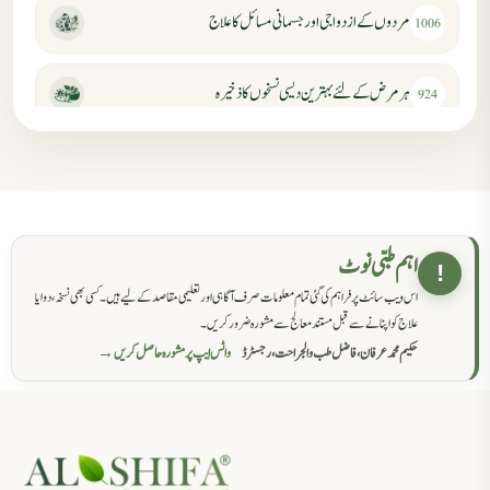
مردوں کے ازدواجی اور جسمانی مسائل کا علاج
1006
ہر مرض کے لئے بہترین دیسی نسخوں کا ذخیرہ
924
مردانہ کمزوری کا علاج جڑی بوٹیوں سے
869
حکماء کےلئے نسخہ جات
862
اہم طبی نوٹ
!
اس ویب سائٹ پر فراہم کی گئی تمام معلومات صرف آگاہی اور تعلیمی مقاصد کے لیے ہیں۔ کسی بھی نسخہ، دوا یا
سرعت انزال کا علاج اور دیسی نسخہ جات
818
علاج کو اپنانے سے قبل مستند معالج سے مشورہ ضرور کریں۔
حکیم محمد عرفان، فاضل طب والجراحت، رجسٹرڈ
واٹس ایپ پر مشورہ حاصل کریں →
عضوخاص کے لئے طلاء جات کے زبردست نسخے
746
جریان، احتلام کےلئے جڑی بوٹیوں کیساتھ دیسی علاج
719