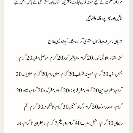
مردانہ صحت کے لیے بہت کمال نہایت بہترین معجون ایسا نسخہ کسی کے پاس نہیں ہے
بنائیں اور بھر پورفائدہ اُٹھائیں
جریان، سرعت انزال، مقوی گردہ، مثانہ کیلئے دیسی علاج
نسخہ الشفاء
:
الائچی خورد
20 گرام، طباشیر کبود 20 گرام، موصلی سفید 20 گرام،
بہمن سفید 20 گرام، خصیتہ الثعلب 20 گرام، مغز بادام 20 گرام، مغز پستہ 20
گرام، مغز خیارین 20 گرام، مغز خربوزہ 20 گرام، مغز کدو 20 گرام، ستاور20
گرام، سمندر سوکھ 30 گرام، گوند سنبل 30 گرام، تالمکھانہ 30 گرام، تخم
ریحان 30 گرام، سنبل الطیب 40 گرام، ابریشم 7 گرام، زعفران 6 گرام، جند