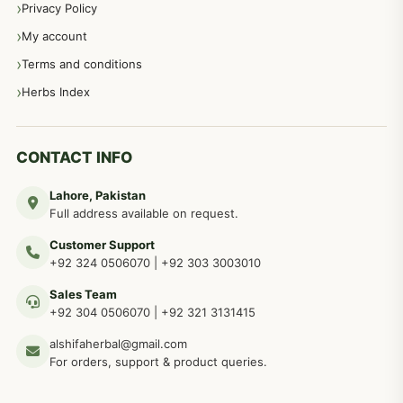
Privacy Policy
عورتوں کے امراض کےلئے مختلف دیسی نسخہ جات
334
My account
Terms and conditions
مردانہ طاقت مردانہ ٹائمنگ مردانہ کمزوری کے لیے نسخہ جات
281
Herbs Index
دماغی امراض کےلئے مختلف دیسی نسخہ جات
277
CONTACT INFO
Lahore, Pakistan
مردوں کے خاص امراض کے بے شمار دیسی نسخے
267
Full address available on request.
Customer Support
عضو خاص کےلئے طلاء، مالش دیسی علاج
+92 324 0506070
|
+92 303 3003010
263
Sales Team
+92 304 0506070
|
+92 321 3131415
جلد کے امراض کےلئے مختلف دیسی نسخہ جات
238
alshifaherbal@gmail.com
For orders, support & product queries.
جگر کے امراض کےلئے مختلف دیسی نسخہ جات
236