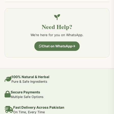
خون کے امراض کےلئے مختلف دیسی نسخہ جات
226
Need Help?
کمر درد کا جڑی بو ٹیوں سے علاج اور نسخہ جات
198
We’re here for you on WhatsApp.
جسمانی کمزوری کا علاج اور نسخہ جات
193
Chat on WhatsApp
دردیں تمام جسمانی دردوں کا دیسی علاج
190
عضو خاص کےلئے طلاء-تیل-آئل-روغن-دیسی نسخہ جات اور علاج
100% Natural & Herbal
188
Pure & Safe Ingredients
Secure Payments
جوڑوں کے امراض کےلئے مختلف دیسی نسخہ جات
186
Multiple Safe Options
Fast Delivery Across Pakistan
جریان و احتلام کےلئے دیسی نسخہ جات
182
On Time, Every Time