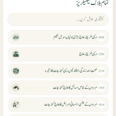
تمام بلاگ کیٹیگریز
دیسی طریقہ علاج، جڑی بوٹیاں، ہربل حکیم
2608
دیسی طریقہ علاج
2289
صحت مند زندگی، ہیلتھ ٹپس دیسی نسخہ جات کا ذخیرہ
2239
مردوں کے خاص مسائل کا علاج نسخہ جات
1569
مردوں کے جنسی، جسمانی امراض کا علاج نسخہ جات
1014