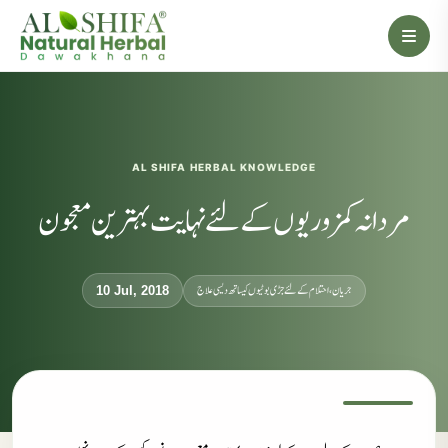
AL SHIFA HERBAL KNOWLEDGE
مردانہ کمزوریوں کے لئے نہایت بہترین معجون
جریان، احتلام کےلئے جڑی بوٹیوں کیساتھ دیسی علاج
10 Jul, 2018