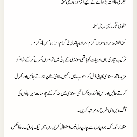
جگر کی طاقت بڑھانے کے لیے آزمودہ دیسی نسخہ
مقوی جگر دیسی ہربل نسخہ
نسخہ الشفاء
: برادہ سونا 1 گرام، برادہ چاندی 2 گرام، برادہ مس 4 گرام۔
ترکیب تیاری
: ان ادویات کو ہاتھی سونڈی کے پانی میں تمام دن کھرل کرکے شام کو
مزید ہاتھ سونڈی کا پانی ڈال کر دھوپ میں رکھیں بالائ بننے پر اتارتے جائیں اور کھرل
کرتے جائیں اور اس کا نغدہ بناکر ہاتھی سونڈی میں بند کرکے چھ سات سیر اپلوں کی
آگ دیں اسی طرح دو مرتبہ کریں۔
مقدار خوراک
: دو چاول سے چار چاول تک استعمال کریں دن میں ایک بار ایک ماہ کا مکمل