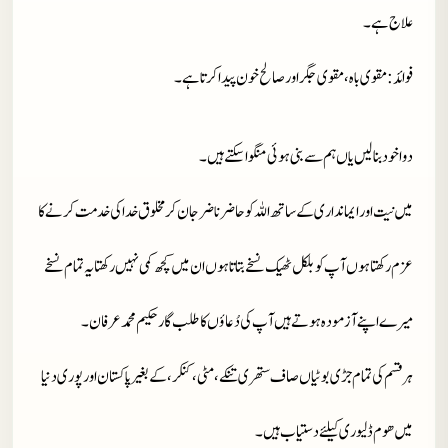
علاج ہے۔
فوائد
: مقوی باہ، مقوی جگر اور صالح خون پیدا کرتا ہے۔
دوا خود بنا لیں یاں ہم سے بنی ہوئی منگوا سکتے ہیں۔
میں نیت اور ایمانداری کے ساتھ اللہ کو حاضر ناضر جان کر مخلوق خدا کی خدمت کرنے کا
عزم رکھتا ہوں آپ کو بلکل ٹھیک نسخے بتاتا ہوں ان میں کچھ کمی نہیں رکھتا یہ تمام نسخے
میرے اپنے آزمودہ ہوتے ہیں آپ کی دُعاؤں کا طلب گار حکیم محمد عرفان۔
ہر قسم کی تمام جڑی بوٹیاں صاف ستھری تنکے، مٹی، کنکر، کے بغیر پاکستان اور پوری دنیا
میں ھوم ڈلیوری کیلئے دستیاب ہیں ۔