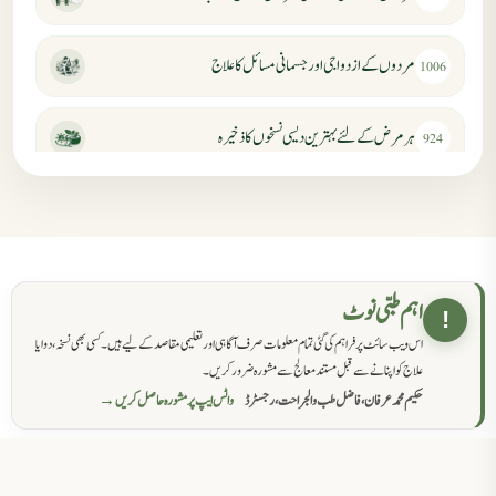
مردوں کے ازدواجی اور جسمانی مسائل کا علاج
1006
ہر مرض کے لئے بہترین دیسی نسخوں کا ذخیرہ
924
مردانہ کمزوری کا علاج جڑی بوٹیوں سے
869
حکماء کےلئے نسخہ جات
862
اہم طبی نوٹ
!
اس ویب سائٹ پر فراہم کی گئی تمام معلومات صرف آگاہی اور تعلیمی مقاصد کے لیے ہیں۔ کسی بھی نسخہ، دوا یا
سرعت انزال کا علاج اور دیسی نسخہ جات
818
علاج کو اپنانے سے قبل مستند معالج سے مشورہ ضرور کریں۔
حکیم محمد عرفان، فاضل طب والجراحت، رجسٹرڈ
واٹس ایپ پر مشورہ حاصل کریں →
عضوخاص کے لئے طلاء جات کے زبردست نسخے
746