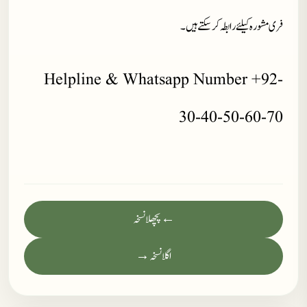
فری مشورہ کیلئے رابطہ کر سکتے ہیں۔
Helpline & Whatsapp Number +92-
30-40-50-60-70
← پچھلا نسخہ
اگلا نسخہ →