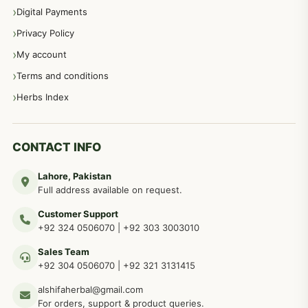
اعصاب اور پٹھوں کے امراض کےلئے دیسی نسخہ جات
350
Digital Payments
Privacy Policy
عورتوں کے امراض کےلئے مختلف دیسی نسخہ جات
334
My account
Terms and conditions
مردانہ طاقت مردانہ ٹائمنگ مردانہ کمزوری کے لیے نسخہ جات
281
Herbs Index
دماغی امراض کےلئے مختلف دیسی نسخہ جات
277
CONTACT INFO
Lahore, Pakistan
مردوں کے خاص امراض کے بے شمار دیسی نسخے
267
Full address available on request.
Customer Support
عضو خاص کےلئے طلاء، مالش دیسی علاج
+92 324 0506070
|
+92 303 3003010
263
Sales Team
+92 304 0506070
|
+92 321 3131415
جلد کے امراض کےلئے مختلف دیسی نسخہ جات
238
alshifaherbal@gmail.com
For orders, support & product queries.