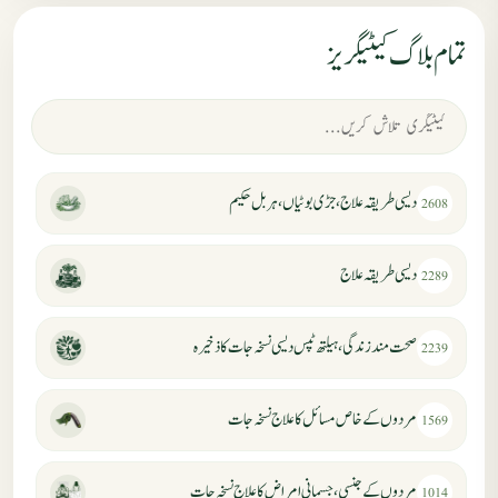
تمام بلاگ کیٹیگریز
دیسی طریقہ علاج، جڑی بوٹیاں، ہربل حکیم
2608
دیسی طریقہ علاج
2289
صحت مند زندگی، ہیلتھ ٹپس دیسی نسخہ جات کا ذخیرہ
2239
مردوں کے خاص مسائل کا علاج نسخہ جات
1569
مردوں کے جنسی، جسمانی امراض کا علاج نسخہ جات
1014