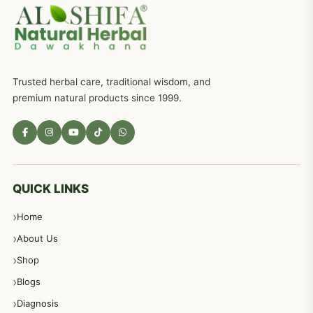
جریان، احتلام کےلئے جڑی بوٹیوں کیساتھ دیسی علاج
719
ذکاوت حس کے علاج کےلئے مختلف دیسی نسخہ جات
636
Trusted herbal care, traditional wisdom, and
امراضِ معدہ کا علاج دیسی نسخہ جات
557
premium natural products since 1999.
مادہ تولید، منی کا جڑی بوٹیوں کیساتھ علاج
539
معدہ اور آنتوں کے امراض کا علاج مختلف دیسی نسخہ جات
496
QUICK LINKS
Home
پیٹ، معدہ اور آنتوں کے امراض نسخہ جات
492
About Us
Shop
مشت زنی، ہاتھ رسی، ماسٹر بیشن کا علاج اور نسخہ جات
364
Blogs
Diagnosis