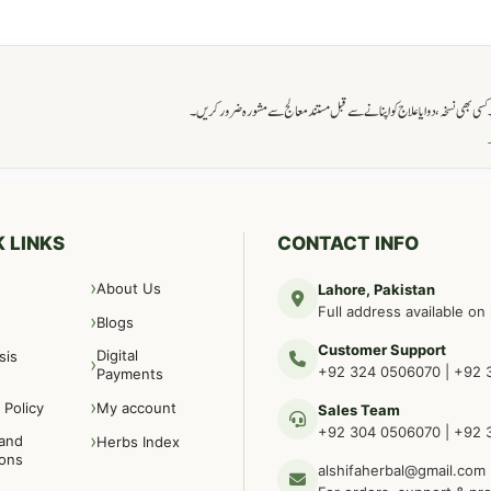
ی بھی نسخہ، دوا یا علاج کو اپنانے سے قبل مستند معالج سے مشورہ ضرور کریں۔
→
 LINKS
CONTACT INFO
About Us
Lahore, Pakistan
Full address available on
Blogs
Customer Support
Digital
sis
+92 324 0506070
|
+92 
Payments
 Policy
My account
Sales Team
+92 304 0506070
|
+92 
and
Herbs Index
ions
alshifaherbal@gmail.com