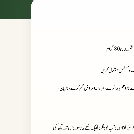
ک ماہ مسلسل استعمال کریں
 والے جراثیم پیدا کرے، مردانہ امراض ختم کرے، جریان،
زم رکھتا ہوں آپ کو بلکل ٹھیک نسخے بتاتا ہوں ان میں کچھ کمی