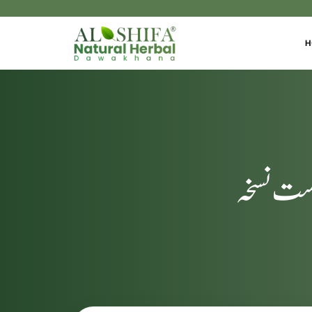
H
دست نسخہ