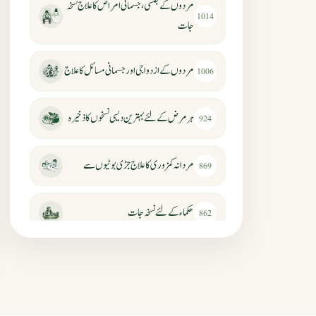
مردوں کے جنسی، جسمانی امراض کا علاج نسخہ
1014
جات
مردوں کے ازدواجی اور جسمانی مسائل کا علاج
1006
ہر مرض کے لئے بہترین دیسی نسخوں کا ذخیرہ
924
مردانہ کمزوری کا علاج جڑی بوٹیوں سے
869
حکماء کےلئے نسخہ جات
862
سرعت انزال کا علاج اور دیسی نسخہ جات
818
عضوخاص کے لئے طلاء جات کے زبردست
746