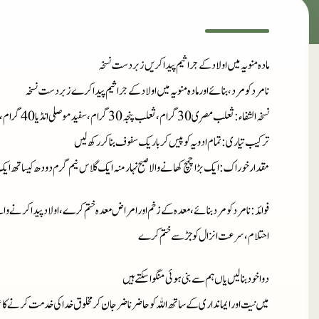
مادہ منویہ میں اولاد کے جراثیم پیدا کریں زبردست نسخہ
نامرد کو مرد، بنائے اور مادہ منویہ میں اولاد کے جراثیم پیدا کرے زبردست نسخہ
نسخہ الشفاء
: ثعلب مصری 30 گرام، ثعلب پنجہ 30 گرام، سفید موصلی انڈیا 40 گرام، تخم ریحان 80 گرام
ترکیب تیاری
: تمام ادویہ کو پیس کر باریک سفوف بنا کر رکھ لیں
مقدارخوراک
: ایک بڑا چمچ کھانے والا صبح نہار منہ ایک گلاس نیم گرم دودھ کیساتھ ای
فوائد
: نامرد کو مرد بنائے، معدہ کے زخم اور امراض معدہ ختم کرے، اولاد پیدا کرنے
احتلام، سرعت انزال کو جڑ سے ختم کرے
دوا خود بنا لیں یاں ہم سے بنی ہوئی منگوا سکتے ہیں
میں نیت اور ایمانداری کے ساتھ اللہ کو حاضر ناضر جان کر مخلوق خدا کی خدمت کرنے کا ع