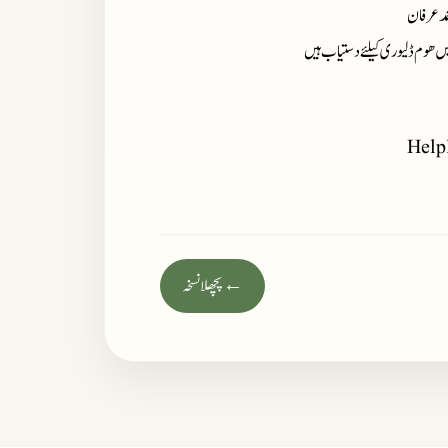
مد عرفان
میں ھوم ڈلیوری کیلئے دستیاب ہیں
Help
← پچھلا نسخہ