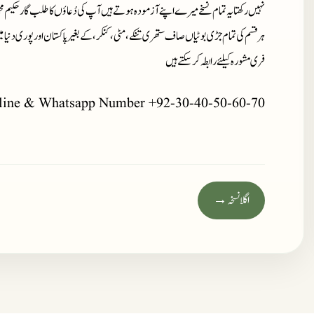
نہیں رکھتا یہ تمام نسخے میرے اپنے آزمودہ ہوتے ہیں آپ کی دُعاؤں کا طلب گار حکیم مح
ہر قسم کی تمام جڑی بوٹیاں صاف ستھری تنکے، مٹی، کنکر، کے بغیر پاکستان اور پوری دنیا 
فری مشورہ کیلئے رابطہ کر سکتے ہیں
line & Whatsapp Number +92-30-40-50-60-70
اگلا نسخہ →