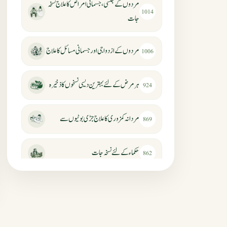
مردوں کے جنسی، جسمانی امراض کا علاج نسخہ
1014
جات
مردوں کے ازدواجی اور جسمانی مسائل کا علاج
1006
ہر مرض کے لئے بہترین دیسی نسخوں کا ذخیرہ
924
مردانہ کمزوری کا علاج جڑی بوٹیوں سے
869
حکماء کےلئے نسخہ جات
862
سرعت انزال کا علاج اور دیسی نسخہ جات
818
عضوخاص کے لئے طلاء جات کے زبردست
746