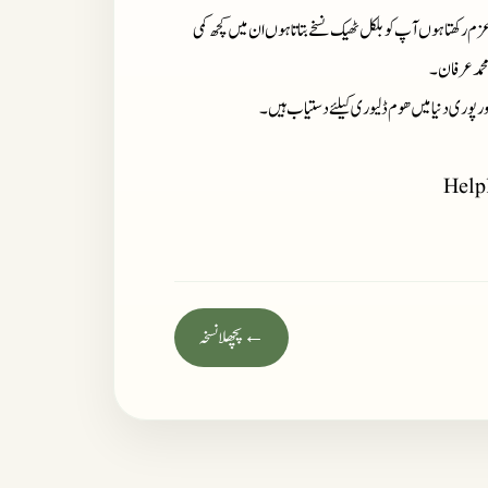
زم رکھتا ہوں آپ کو بلکل ٹھیک نسخے بتاتا ہوں ان میں کچھ کمی
محمد عرفان۔
ور پوری دنیا میں ھوم ڈلیوری کیلئے دستیاب ہیں۔
Help
← پچھلا نسخہ