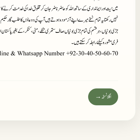
میں نیت اور ایمانداری کے ساتھ اللہ کو حاضر ناضر جان کر مخلوق خدا کی خدمت کرنے کا ع
نہیں رکھتا یہ تمام نسخے میرے اپنے آزمودہ ہوتے ہیں آپ کی دوعاؤں کا طلب گار حکیم 
جڑی بوٹیاں، ہر قسم کی تمام جڑی بوٹیاں صاف ستھری تنکے، مٹی، کنکر، کے بغیر پاکستان ا
فری مشورہ کیلئے رابطہ کر سکتے ہیں۔
line & Whatsapp Number +92-30-40-50-60-70
اگلا نسخہ →