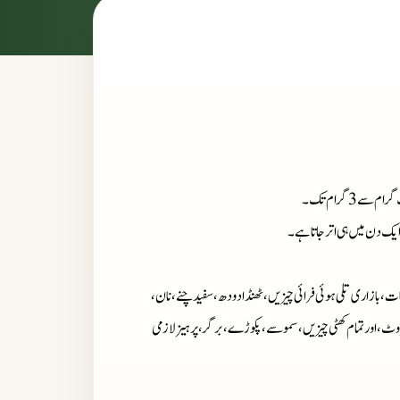
ایک دن میں ہی اتر جاتا ہے۔
ت، بازاری تلی ہوئی فرائی چیزیں، ٹھنڈا دودھ، سفید چنے،نان،
وٹ، اور تمام کھٹی چیزیں، سموسے، پکوڑے، برگر، پرہیز لازمی