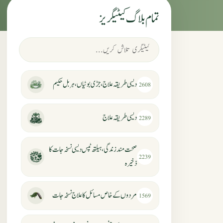
تمام بلاگ کیٹیگریز
دیسی طریقہ علاج، جڑی بوٹیاں، ہربل حکیم
2608
دیسی طریقہ علاج
2289
صحت مند زندگی، ہیلتھ ٹپس دیسی نسخہ جات کا
2239
ذخیرہ
مردوں کے خاص مسائل کا علاج نسخہ جات
1569