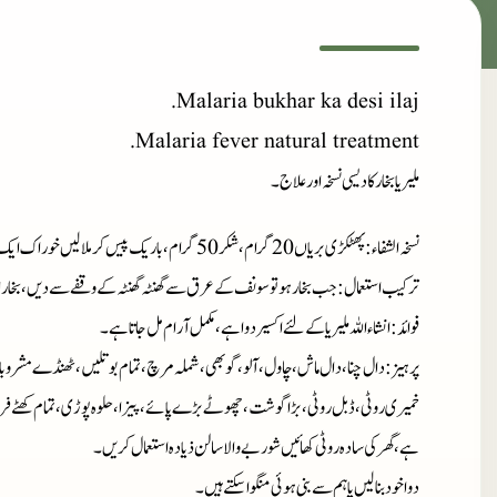
Malaria bukhar ka desi ilaj.
Malaria fever natural treatment.
ملیریا بخار کا دیسی نسخہ اور علاج۔
نسخہ الشفاء
: پھٹکڑی بریاں 20 گرام، شکر 50 گرام، باریک پیس کر ملا لیں خوراک ایک گرام سے 3 گرام تک۔
ترکیب استعمال
: جب بخار ہو تو سونف کے عرق سے گھنٹہ گھنٹہ کے وقفے سے دیں ، بخار 
فوائد
: انشاءاللہ ملیریا کے لئے اکسیر دوا ہے، مکمل آرام مل جاتا ہے۔
پر ہیز
: دال چنا، دال ماش، چاول، آلو، گوبھی، شملہ مرچ، تمام بوتلیں، ٹھنڈے مشروبا
خمیری روٹی، ڈبل روٹی، بڑا گوشت، چھوٹے بڑے پائے، پیزا، حلوہ پوڑی، تمام کھٹے فر
ہے، گھر کی سادہ روٹی کھائیں شوربے والا سالن ذیادہ استعمال کریں۔
دوا خود بنا لیں یا ہم سے بنی ہوئی منگوا سکتے ہیں۔