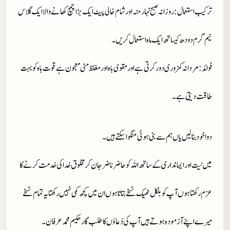
ترکیب استعمال
: روزانہ صبح نہار منہ اور شام خالی پیٹ ایک بڑا چمچ کھانے والا ایک گلاس
نیم گرم دودھ کیساتھ ایک ماہ استعمال کریں۔
فوائد
: مردانہ کمزوری دور کرتی ہے اورمقوی باہ اور مغلظ منی معجون ہے قوت باہ کو بہت
طاقت دیتی ہے۔
دوا خود بنا لیں یاں ہم سے بنی ہوئی منگوا سکتے ہیں۔
میں نیت اور ایمانداری کے ساتھ اللہ کو حاضر ناضر جان کر مخلوق خدا کی خدمت کرنے کا
عزم رکھتا ہوں آپ کو بلکل ٹھیک نسخے بتاتا ہوں ان میں کچھ کمی نہیں رکھتا یہ تمام نسخے
میرے اپنے آزمودہ ہوتے ہیں آپ کی دُعاؤں کا طلب گار حکیم محمد عرفان۔