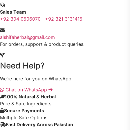
Sales Team
جلد کے امراض کےلئے مختلف دیسی نسخہ جات
238
+92 304 0506070
|
+92 321 3131415
جگر کے امراض کےلئے مختلف دیسی نسخہ جات
236
alshifaherbal@gmail.com
For orders, support & product queries.
خون کے امراض کےلئے مختلف دیسی نسخہ جات
226
Need Help?
کمر درد کا جڑی بو ٹیوں سے علاج اور نسخہ جات
198
We’re here for you on WhatsApp.
Chat on WhatsApp
جسمانی کمزوری کا علاج اور نسخہ جات
193
100% Natural & Herbal
Pure & Safe Ingredients
Secure Payments
دردیں تمام جسمانی دردوں کا دیسی علاج
190
Multiple Safe Options
Fast Delivery Across Pakistan