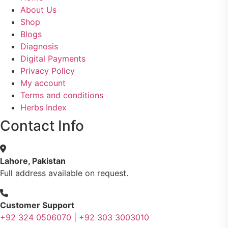
About Us
Shop
مشت زنی، ہاتھ رسی، ماسٹر بیشن کا علاج اور نسخہ جات
364
Blogs
Diagnosis
Digital Payments
اعصاب اور پٹھوں کے امراض کےلئے دیسی نسخہ جات
350
Privacy Policy
My account
عورتوں کے امراض کےلئے مختلف دیسی نسخہ جات
334
Terms and conditions
Herbs Index
Contact Info
مردانہ طاقت مردانہ ٹائمنگ مردانہ کمزوری کے لیے نسخہ جات
281
دماغی امراض کےلئے مختلف دیسی نسخہ جات
277
Lahore, Pakistan
Full address available on request.
مردوں کے خاص امراض کے بے شمار دیسی نسخے
267
Customer Support
+92 324 0506070
|
+92 303 3003010
عضو خاص کےلئے طلاء، مالش دیسی علاج
263