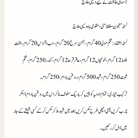
جسمانی طاقت کے لیے دیسی علاج
نسخہ معجون مغلظ منی، مقوی باہ دیسی علاج
نسخہ الشفاء : تخم مولی 40 گرام، بہمن سرخ 20 گرام، حب اآلاس 20 گرام، جفت
بلوط 12 گرام، خولنجاں 12 گرام،
عاقرقرحا 12 گرام، کندر 250 گرام، تخم
شبت 250 گرام، شہد 500 گرام، روغن بادام، 250 گرام۔
ترکیب تیاری
: تمام ادویہ کو پیس کر باریک سفوف بنا کر اس میں روغن بادام ڈالکر
چرب کریں یعنی اچھی طرح مکس کریں بعد میں شہد ملا کر مکس کرکے کسی شیشے کے جار
میں ڈال کر رکھیں۔