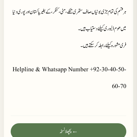
ہر قسم کی تمام جڑی بوٹیاں صاف ستھری تنکے، مٹی، کنکر، کے بغیر پاکستان اور پوری دنیا
میں ھوم ڈلیوری کیلئے دستیاب ہیں ۔
فری مشورہ کیلئے رابطہ کر سکتے ہیں۔
Helpline & Whatsapp Number +92-30-40-50-
60-70
← پچھلا نسخہ