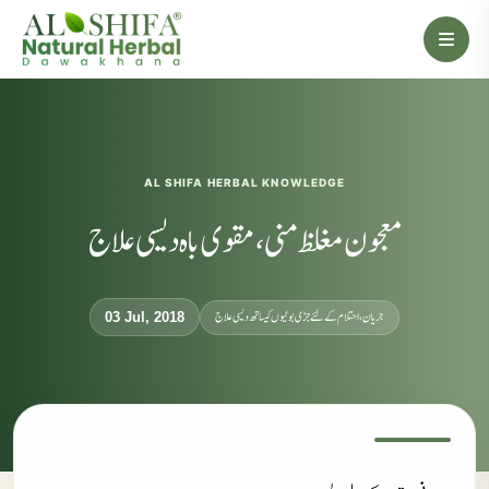
AL SHIFA HERBAL KNOWLEDGE
معجون مغلظ منی، مقوی باہ دیسی علاج
جریان، احتلام کےلئے جڑی بوٹیوں کیساتھ دیسی علاج
03 Jul, 2018