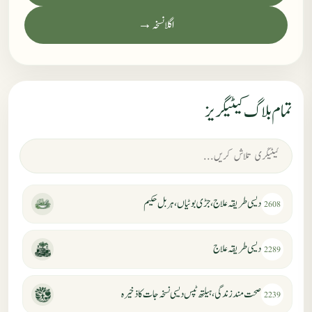
اگلا نسخہ →
تمام بلاگ کیٹیگریز
دیسی طریقہ علاج، جڑی بوٹیاں، ہربل حکیم
2608
دیسی طریقہ علاج
2289
صحت مند زندگی، ہیلتھ ٹپس دیسی نسخہ جات کا ذخیرہ
2239