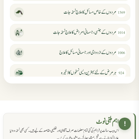
مردوں کے خاص مسائل کا علاج نسخہ جات
1569
مردوں کے جنسی، جسمانی امراض کا علاج نسخہ جات
1014
مردوں کے ازدواجی اور جسمانی مسائل کا علاج
1006
ہر مرض کے لئے بہترین دیسی نسخوں کا ذخیرہ
924
مردانہ کمزوری کا علاج جڑی بوٹیوں سے
869
حکماء کےلئے نسخہ جات
862
اہم طبی نوٹ
!
اس ویب سائٹ پر فراہم کی گئی تمام معلومات صرف آگاہی اور تعلیمی مقاصد کے لیے ہیں۔ کسی بھی نسخہ، دوا یا
سرعت انزال کا علاج اور دیسی نسخہ جات
818
علاج کو اپنانے سے قبل مستند معالج سے مشورہ ضرور کریں۔