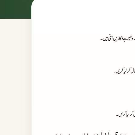
رہ آتا ہےڈکاریں آتی ہیں۔
ال کر لیا کریں۔
 کر لیا کریں۔