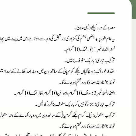
معدہ کے درد کیلئے دیسی علاج۔
یہ عام طور پر بد ہضمی ہضم کی کمزوری اور قبض
کی وجہ سے ہوتا ہے اس میں پیٹ میں اپھا
نسخہ الشفاء نمبر 1
: کالا نمک 10 گرام۔
ترکیب تیاری : باریک سفوف بنا لیں۔
مقدار خوراک : دو چٹکیاں ہلکے گرم پانی کے ساتھ دن میں دو بار بعد کھانے کے بعد استعم
فوائد
: انشاءاللہ معدہ کا درد ختم ہو جائے گا ۔
الشفاء نسخہ نمبر
:سونف 10 گرام،اجوائن 10 گرام، کالا نمک 10 گرام۔
ترکیب تیاری : اجزاء کو پیس کر باریک سفوف بنا کر رکھ لیں۔
ترکیب استعمال : ایک گرام ہلکے گرم پانی کے ساتھ دن میں دو بار کھانے کے بعد استعمال
فوائد : انشاءاللہ معدہ کا درد ختم ہو جائے گا ۔