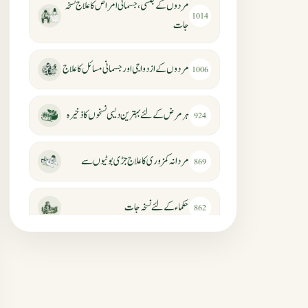
مردوں کے جنسی، جسمانی امراض کا علاج نسخہ
1014
جات
مردوں کے ازدواجی اور جسمانی مسائل کا علاج
1006
ہر مرض کے لئے بہترین دیسی نسخوں کا ذخیرہ
924
مردانہ کمزوری کا علاج جڑی بوٹیوں سے
869
حکماء کےلئے نسخہ جات
862
سرعت انزال کا علاج اور دیسی نسخہ جات
818
عضوخاص کے لئے طلاء جات کے زبردست
746