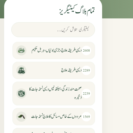
تمام بلاگ کیٹیگریز
دیسی طریقہ علاج، جڑی بوٹیاں، ہربل حکیم
2608
دیسی طریقہ علاج
2289
صحت مند زندگی، ہیلتھ ٹپس دیسی نسخہ جات کا
2239
ذخیرہ
مردوں کے خاص مسائل کا علاج نسخہ جات
1569