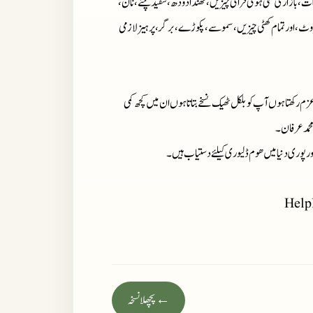
ت، بازاری تلی ہوئی فرائی چیزیں، ٹھنڈا دودھ، سفید چنے،نان،
وٹ، اور تمام کھٹی چیزیں، سموسے، پکوڑے، برگر، پرہیز لازمی
زم رکھتا ہوں آپ کو بلکل ٹھیک نسخے بتاتا ہوں ان میں کچھ کمی
محمد عرفان۔
ر پوری دنیا میں ھوم ڈلیوری کیلئے دستیاب ہیں ۔
Help
← پچھلا نسخہ