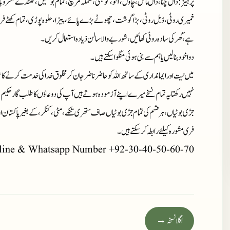
پر ہیز
: دال چنا، دال ماش، چاول، آلو، گوبھی، شملہ مرچ، تمام بوتلیں، ٹھنڈے مشروبا
خمیری روٹی، ڈبل روٹی، بڑا گوشت، چھوٹے بڑے پائے، پیزا، حلوہ پوڑی، تمام کھٹے فر
ہے، گھر کی سادہ روٹی کھائیں ، شوربے والا سالن ذیادہ استعمال کریں۔
دوا خود بنا لیں یا ہم سے بنی ہوئی منگوا سکتے ہیں۔
میں نیت اور ایمانداری کے ساتھ اللہ کو حاضر ناضر جان کر مخلوق خدا کی خدمت کرنے کا ع
نہیں رکھتا یہ تمام نسخے میرے اپنے آزمودہ ہوتے ہیں آپ کی دوعاؤں کا طلب گار حکیم 
جڑی بوٹیاں، ہر قسم کی تمام جڑی بوٹیاں صاف ستھری تنکے، مٹی، کنکر، کے بغیر پاکستان او
فری مشورہ کیلئے رابطہ کر سکتے ہیں۔
line & Whatsapp Number +92-30-40-50-60-70
اگلا نسخہ →