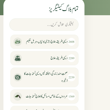
تمام بلاگ کیٹیگریز
دیسی طریقہ علاج، جڑی بوٹیاں، ہربل حکیم
2608
دیسی طریقہ علاج
2289
صحت مند زندگی، ہیلتھ ٹپس دیسی نسخہ جات کا
2239
ذخیرہ
مردوں کے خاص مسائل کا علاج نسخہ جات
1569