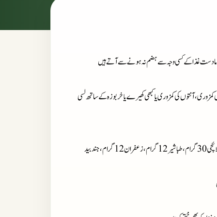
عموما دست غذا کے کسی وجہ سے ہضم نہ ہونے سے آتے ہیں
ی کمزوری ، آنتوں کی کمزوری یا کبھی کھیرے یا خربوزہ کے ساتھ لسی
: جدوار خطائی 30 گرام، رب السوس 30 گرام، صمغ عربی 30 گرام، دانہ الائچی 30 گرام، طباشیر 12 گرام، زعفران 12 گرام، جند بید