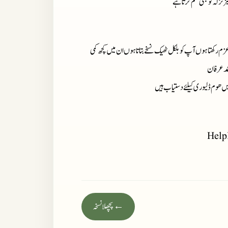
 نزلہ کو بھی ختم کرتا ہے
زم رکھتا ہوں آپ کو بلکل ٹھیک نسخے بتاتا ہوں ان میں کچھ کمی
مد عرفان
میں ھوم ڈلیوری کیلئے دستیاب ہیں
Help
← پچھلا نسخہ