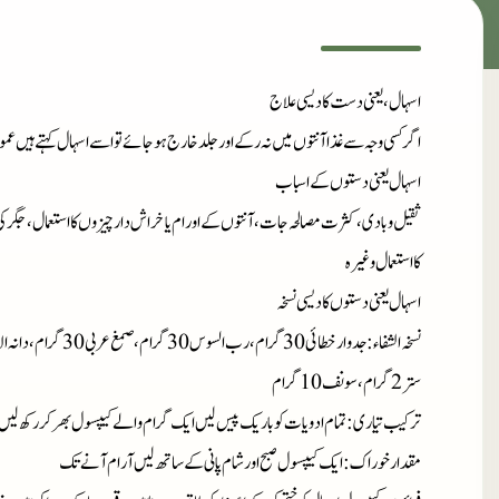
اسہال، یعنی دست کا دیسی علاج
اگر کسی وجہ سے غذا آنتوں میں نہ رکے اور جلد خارج ہو جائے تو اسے اسہال کہتے ہیں 
اسہال یعنی دستوں کے اسباب
ثقیل و بادی ، کثرت مصالحہ جات ، آنتوں کے اورام یا خراش دار چیزوں کا استعمال ،جگر ک
کا استعمال وغیرہ
اسہال یعنی دستوں کا دیسی نسخہ
نسخہ الشفاء
ستر 2 گرام، سونف 10 گرام
ترکیب تیاری
: تمام ادویات کو باریک پیس لیں ایک گرام والے کیپسول بھر کر رکھ لیں
مقدارخوراک
: ایک کیپسول صبح اور شام پانی کے ساتھ لیں آرام آنے تک