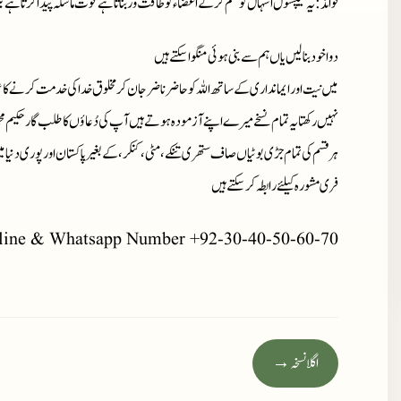
فوائد
: یہ کیپسول اسہال کو ختم کر کے اعضاء کو طاقت ور بناتا ہے قوت ماسکہ پیدا کرتا ہے نیز
دوا خود بنا لیں یاں ہم سے بنی ہوئی منگوا سکتے ہیں
میں نیت اور ایمانداری کے ساتھ اللہ کو حاضر ناضر جان کر مخلوق خدا کی خدمت کرنے کا ع
نہیں رکھتا یہ تمام نسخے میرے اپنے آزمودہ ہوتے ہیں آپ کی دُعاؤں کا طلب گار حکیم مح
ہر قسم کی تمام جڑی بوٹیاں صاف ستھری تنکے، مٹی، کنکر، کے بغیر پاکستان اور پوری دنیا 
فری مشورہ کیلئے رابطہ کر سکتے ہیں
line & Whatsapp Number +92-30-40-50-60-70
اگلا نسخہ →