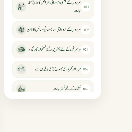
مردوں کے جنسی، جسمانی امراض کا علاج نسخہ
1014
جات
مردوں کے ازدواجی اور جسمانی مسائل کا علاج
1006
ہر مرض کے لئے بہترین دیسی نسخوں کا ذخیرہ
924
مردانہ کمزوری کا علاج جڑی بوٹیوں سے
869
حکماء کےلئے نسخہ جات
862
سرعت انزال کا علاج اور دیسی نسخہ جات
818
عضوخاص کے لئے طلاء جات کے زبردست
746