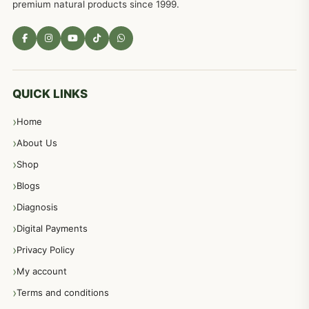
premium natural products since 1999.
مادہ تولید، منی کا جڑی بوٹیوں کیساتھ علاج
539
معدہ اور آنتوں کے امراض کا علاج مختلف دیسی نسخہ جات
496
QUICK LINKS
Home
پیٹ، معدہ اور آنتوں کے امراض نسخہ جات
492
About Us
Shop
مشت زنی، ہاتھ رسی، ماسٹر بیشن کا علاج اور نسخہ جات
364
Blogs
Diagnosis
اعصاب اور پٹھوں کے امراض کےلئے دیسی نسخہ جات
350
Digital Payments
Privacy Policy
عورتوں کے امراض کےلئے مختلف دیسی نسخہ جات
334
My account
Terms and conditions