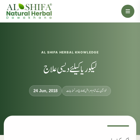
AL SHIFA HERBAL KNOWLEDGE
لیکوریا کیلئے دیسی علاج
خواتین کے تمام امراض کا علاج اور نسخہ جات
24 Jun, 2018