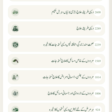
دیسی طریقہ علاج، جڑی بوٹیاں، ہربل حکیم
2608
دیسی طریقہ علاج
2289
صحت مند زندگی، ہیلتھ ٹپس دیسی نسخہ جات کا ذخیرہ
2239
مردوں کے خاص مسائل کا علاج نسخہ جات
1569
مردوں کے جنسی، جسمانی امراض کا علاج نسخہ جات
1014
مردوں کے ازدواجی اور جسمانی مسائل کا علاج
1006
ہر مرض کے لئے بہترین دیسی نسخوں کا ذخیرہ
924