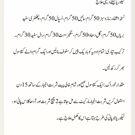
لیکوریا کیلئے دیسی علاج
نسخہ الشفاء
: مازو سبز 50 گرام، مائیں 50 گرام، نسپال 50 گرام، پھکٹری سفید
بریاں 50 گرام، گل دھاوا 50 گرام، سنگجراحت 30 گرام، رال سفید 30 گرام۔
ترکیب تیاری
: تمام ادویہ کو باریک پیس کر سفوف بنالیں اور ایک گرام والے کیپسول
بھر کر رکھ لیں۔
مقدار خوراک
: ایک کیپسول صبح اور شام خالی پیٹ شربت انجبار کے ساتھ 15 دن
استعمال کریں شربت انجبار مارکیٹ سے مل جاتا ہے 2 چمچ شربت اور آدھا کلاس پانی ہو،
لیکوریا جو پانی کی طرح بہتا ہے اس کا مکمل علاج ہے۔