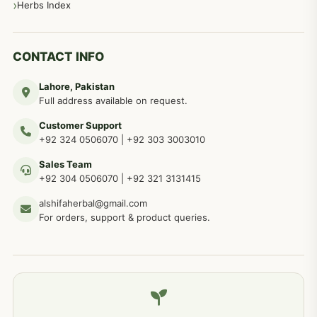
مردانہ طاقت مردانہ ٹائمنگ مردانہ کمزوری کے لیے نسخہ جات
281
Herbs Index
دماغی امراض کےلئے مختلف دیسی نسخہ جات
277
CONTACT INFO
Lahore, Pakistan
مردوں کے خاص امراض کے بے شمار دیسی نسخے
267
Full address available on request.
Customer Support
عضو خاص کےلئے طلاء، مالش دیسی علاج
+92 324 0506070
|
+92 303 3003010
263
Sales Team
+92 304 0506070
|
+92 321 3131415
جلد کے امراض کےلئے مختلف دیسی نسخہ جات
238
alshifaherbal@gmail.com
For orders, support & product queries.
جگر کے امراض کےلئے مختلف دیسی نسخہ جات
236
خون کے امراض کےلئے مختلف دیسی نسخہ جات
226