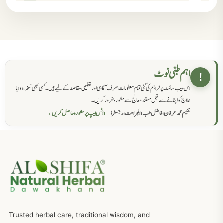
مردانہ کمزوری کا علاج جڑی بوٹیوں سے
869
حکماء کےلئے نسخہ جات
862
اہم طبی نوٹ
!
اس ویب سائٹ پر فراہم کی گئی تمام معلومات صرف آگاہی اور تعلیمی مقاصد کے لیے ہیں۔ کسی بھی نسخہ، دوا یا
سرعت انزال کا علاج اور دیسی نسخہ جات
818
علاج کو اپنانے سے قبل مستند معالج سے مشورہ ضرور کریں۔
حکیم محمد عرفان، فاضل طب والجراحت، رجسٹرڈ
واٹس ایپ پر مشورہ حاصل کریں →
عضوخاص کے لئے طلاء جات کے زبردست نسخے
746
جریان، احتلام کےلئے جڑی بوٹیوں کیساتھ دیسی علاج
719
ذکاوت حس کے علاج کےلئے مختلف دیسی نسخہ جات
636
Trusted herbal care, traditional wisdom, and
امراضِ معدہ کا علاج دیسی نسخہ جات
557