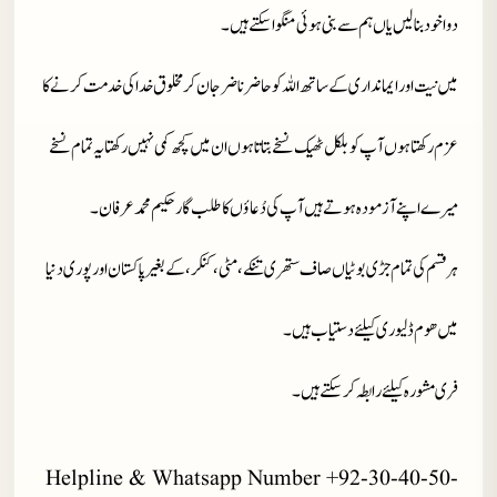
دوا خود بنا لیں یاں ہم سے بنی ہوئی منگوا سکتے ہیں۔
میں نیت اور ایمانداری کے ساتھ اللہ کو حاضر ناضر جان کر مخلوق خدا کی خدمت کرنے کا
عزم رکھتا ہوں آپ کو بلکل ٹھیک نسخے بتاتا ہوں ان میں کچھ کمی نہیں رکھتا یہ تمام نسخے
میرے اپنے آزمودہ ہوتے ہیں آپ کی دُعاؤں کا طلب گار حکیم محمد عرفان۔
ہر قسم کی تمام جڑی بوٹیاں صاف ستھری تنکے، مٹی، کنکر، کے بغیر پاکستان اور پوری دنیا
میں ھوم ڈلیوری کیلئے دستیاب ہیں ۔
فری مشورہ کیلئے رابطہ کر سکتے ہیں۔
Helpline & Whatsapp Number +92-30-40-50-