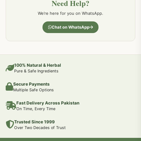
Need Help?
کمر درد کا جڑی بو ٹیوں سے علاج اور نسخہ جات
198
We’re here for you on WhatsApp.
جسمانی کمزوری کا علاج اور نسخہ جات
193
Chat on WhatsApp
دردیں تمام جسمانی دردوں کا دیسی علاج
190
عضو خاص کےلئے طلاء-تیل-آئل-روغن-دیسی نسخہ جات اور علاج
100% Natural & Herbal
188
Pure & Safe Ingredients
Secure Payments
جوڑوں کے امراض کےلئے مختلف دیسی نسخہ جات
186
Multiple Safe Options
Fast Delivery Across Pakistan
جریان و احتلام کےلئے دیسی نسخہ جات
182
On Time, Every Time
Trusted Since 1999
سینہ اور پھیپھڑوں کے امراض کا علاج اور دیسی نسخہ جات
177
Over Two Decades of Trust