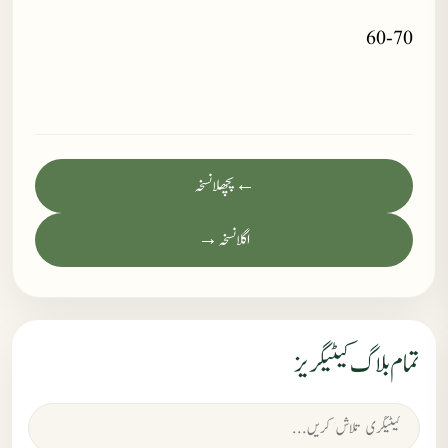
60-70
← پچھلا نسخہ
اگلا نسخہ →
تمام بلاگ کیٹیگریز