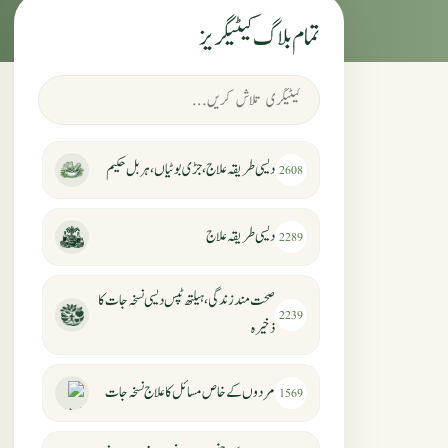
تمام بلاگ کیٹیگریز
دیسی طریقہ علاج، جڑی بوٹیاں، ہربل حکیم
2608
دیسی طریقہ علاج
2289
صحت مند زندگی، ہیلتھ ٹپس دیسی نسخہ جات کا
2239
ذخیرہ
مردوں کے خاص مسائل کا علاج نسخہ جات
1569