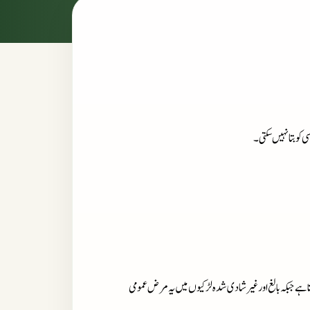
و بتا نہیں سکتی۔
پشاب ہوتا ہے جبکہ بالغ اور غیرشادی شدہ لڑکیوں میں یہ مرض عمومی