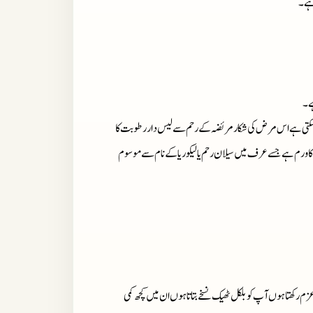
 ہے۔
ہے۔
وسکتی ہے اس مرض کی شکار مریضہ کے رحم سے لیس دار رطوبت کا
 ورم ہے جسے عرف میں سیلان رحم یا لیکوریا کے نام سے موسوم
زم رکھتا ہوں آپ کو بلکل ٹھیک نسخے بتاتا ہوں ان میں کچھ کمی