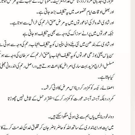
کمزوری، جذباتی فکر و تردد، ناقص غذا،انٹرنیٹ ۔موبائل ۔کے سبب سے یہ مرض ہوتا
اور بعض اوقات ایام مخصوصہ میں یہ تکلیف بڑھ جاتی ہے۔
اور شادی شدہ لڑکی نما عورتوں میں یہ مرض عنق الرحم کی خراش سے ہوتا ہے۔
جبکہ عورتوں میں پرانے سوزاک کی وجہ سے بھی یہ تکلیف ہوجاتی ہے
اور شادی کے بندھن میں نئی بننے والی بیٹیوں کو یہ تکلیف التہاب رحم کی وجہ سے ہوتی 
سن یاس یعنی بوڑھی عورتوں کو یہ تکلیف التہاب یا عنق الرحم کے سرطان کی وجہ سے ہ
مسلسل اخراج مزید بہت ساری امراض کا باعث ہوتے ہیں دراصل رحم کی اندرونی جھلی کا
کیا جاتا ہے۔
اعضائے رئیسہ کو کمزور کر دینا اس مرض کا ادنیٰ کرشمہ۔
کمر درد بلکہ آہستہ آہستہ عورت کو کمزور کرکے استقرار حمل کے قابل نہیں چھوڑتا
دواء خود بنا لیں یاں ہم سے بنی ہوئی منگوا سکتے ہیں۔
میں نیت اور ایمانداری کے ساتھ اللہ کو حاضر ناضر جان کر مخلوق خدا کی خدمت کرنے کا ع