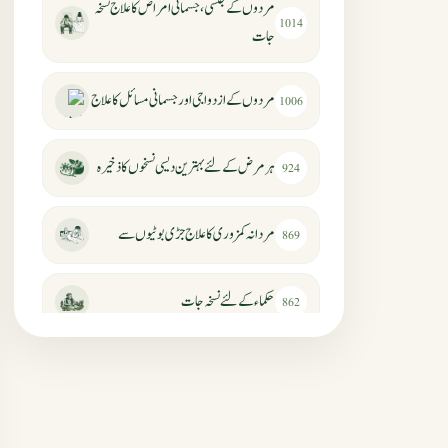
مردوں کے جنسی، جسمانی امراض کا علاج نسخہ
1014
جات
مردوں کے ازدواجی اور جسمانی مسائل کا علاج
1006
ہر مرض کے لئے بہترین دیسی نسخوں کا ذخیرہ
924
مردانہ کمزوری کا علاج جڑی بوٹیوں سے
869
حکماء کےلئے نسخہ جات
862
سرعت انزال کا علاج اور دیسی نسخہ جات
818
عضوخاص کے لئے طلاء جات کے زبردست
746