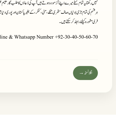
نہیں رکھتا یہ تمام نسخے میرے اپنے آزمودہ ہوتے ہیں آپ کی دُعاؤں کا طلب گار حکیم م
ہر قسم کی تمام جڑی بوٹیاں صاف ستھری تنکے، مٹی، کنکر، کے بغیر پاکستان اور پوری دنیا 
فری مشورہ کیلئے رابطہ کر سکتے ہیں۔
line & Whatsapp Number +92-30-40-50-60-70
اگلا نسخہ →