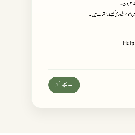
حمد عرفان۔
میں ھوم ڈلیوری کیلئے دستیاب ہیں ۔
Help
← پچھلا نسخہ