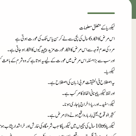
لیکوریا کے متعلق معلومات
اس مرض کا شکار 6 سال کی بچی سے لے کر سن یاس تک کی عورت ہوتی ہے
مرد کی عدم توجہ سے اس مرض کا شکار عورت مزید پیچید گیوں کا شکار ہوجاتی ہے۔
اور سب سے بڑا مسئلہ اس مرض میں عورت کے لیے یہ ہوتا ہے کہ وہ شرم کے باعث کسی ک
لیکوریا۔
یہ اصطلاح فی الحقیقت عربی زبان کی اصطلاح ہے۔
اور لفظ لیکوریا یونانی الفاظ کا مرکب ہے۔
لیکو، سفید ۔اور ریا، اخراج یا جاری ہونا۔
کثیر الوقوع، یعنی بار بار واقع ہونے والا مرض ہے۔
لیکوریا 6 تا 10 سال کی بچیوں میں لیکوریا کا سبب شرمگاہ کی خارش اور خراشدار 