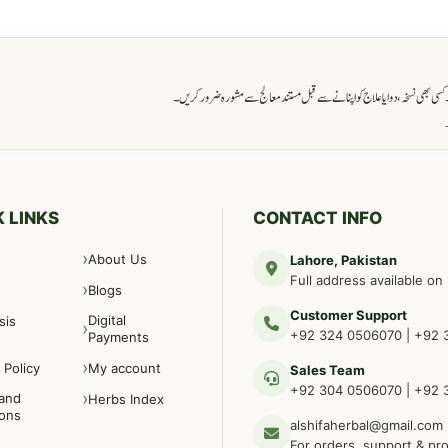
ی بھی نسخہ، دوا یا علاج کو اپنانے سے قبل مستند معالج سے مشورہ ضرور کریں۔
→
 LINKS
CONTACT INFO
About Us
Lahore, Pakistan
Full address available on
Blogs
Customer Support
Digital
sis
+92 324 0506070
|
+92 
Payments
 Policy
My account
Sales Team
+92 304 0506070
|
+92 
and
Herbs Index
ions
alshifaherbal@gmail.com
For orders, support & pr