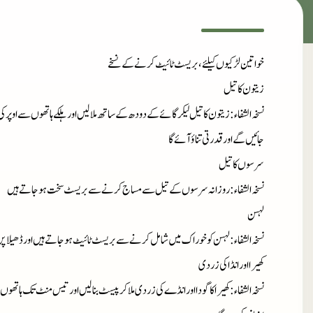
خواتین لڑکیوں کیلئے، بریسٹ ٹائیٹ کرنے کےنسخے
زیتون کا تیل
نسخہ الشفاء
: زیتون کا تیل لیکر گائے کے دودھ کے ساتھ ملا لیں اور ہلکے ہاتھوں سے او
جائیں گے اور قدرتی تناؤ آئے گا
سرسوں کا تیل
نسخہ الشفاء
: روزانہ سرسوں کے تیل سے مساج کرنے سے بریسٹ سخت ہو جاتے ہیں
لہسن
نسخہ الشفاء
: لہسن کو خوراک میں شامل کرنے سے بریسٹ ٹائیٹ ہو جاتے ہیں اور ڈھیلا پن
کھیرا اور انڈا کی زردی
نسخہ الشفاء
: کھیرا کا گودا اور انڈے کی زردی ملا کر پیسٹ بنا لیں اور تیس منٹ تک ہاتھو