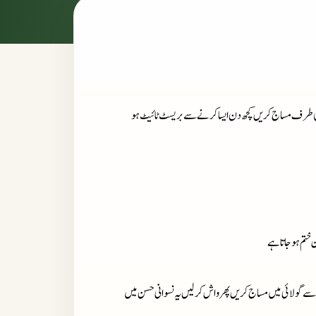
پر کی طرف مساج کریں کچھ دن ایسا کرنے سے بریسٹ ٹائیٹ ہو
 ختم ہوجاتا ہے
ں سے گولائی میں مساج کریں پھر واش کر لیں یہ نسوانی حسن میں