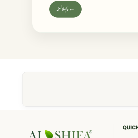
← پچھلا نسخہ
QUICK