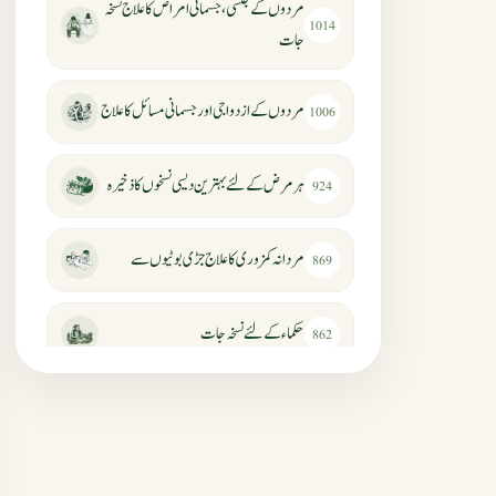
مردوں کے جنسی، جسمانی امراض کا علاج نسخہ
1014
جات
مردوں کے ازدواجی اور جسمانی مسائل کا علاج
1006
ہر مرض کے لئے بہترین دیسی نسخوں کا ذخیرہ
924
مردانہ کمزوری کا علاج جڑی بوٹیوں سے
869
حکماء کےلئے نسخہ جات
862
سرعت انزال کا علاج اور دیسی نسخہ جات
818
عضوخاص کے لئے طلاء جات کے زبردست
746