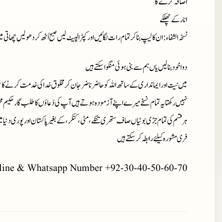
اضافہ کرے گا
انار کے چھلکے
نسخہ الشفاء
: ان کا لیپ بنا کر تمام رات لگائیں اور کپڑا لپیٹ لیں صبح اُٹھ کر دھو لیں چھاتی 
دوا خود بنا لیں یاں ہم سے بنی ہوئی منگوا سکتے ہیں
میں نیت اور ایمانداری کے ساتھ اللہ کو حاضر ناضر جان کر مخلوق خدا کی خدمت کرنے کا ع
نہیں رکھتا یہ تمام نسخے میرے اپنے آزمودہ ہوتے ہیں آپ کی دُعاؤں کا طلب گار حکیم مح
ہر قسم کی تمام جڑی بوٹیاں صاف ستھری تنکے، مٹی، کنکر، کے بغیر پاکستان اور پوری دنیا 
فری مشورہ کیلئے رابطہ کر سکتے ہیں
line & Whatsapp Number +92-30-40-50-60-70