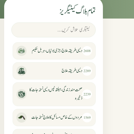
تمام بلاگ کیٹیگریز
دیسی طریقہ علاج، جڑی بوٹیاں، ہربل حکیم
2608
دیسی طریقہ علاج
2289
صحت مند زندگی، ہیلتھ ٹپس دیسی نسخہ جات کا
2239
ذخیرہ
مردوں کے خاص مسائل کا علاج نسخہ جات
1569