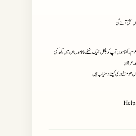
میں سختی آئے گی
زم رکھتا ہوں آپ کو بلکل ٹھیک نسخے بتاتا ہوں ان میں کچھ کمی
مد عرفان
میں ھوم ڈلیوری کیلئے دستیاب ہیں
Help