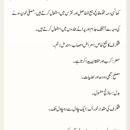
کھانسی دمہ لقوہ فالج وجع المفاصل اور نقرس میں استعمال کرتے ہیں، مصفیٰ خون ،ونے
کی وجہ سے آتشک جذ ام اور پرانے بخاروں میں استعمال کرتے ہیں۔
شنگرف کا نفع خاص
: امراض اعصاب، مندمل زخم۔
مضر
: کرب اور خفقان پیدا کرتا ہے۔
مصلح
: گھی دودھ اور لعابیات۔
بدل
: ساذنج مغسول۔
شنگرف کی مقدار خوراک
: ایک چاول سے دو چاول تک۔