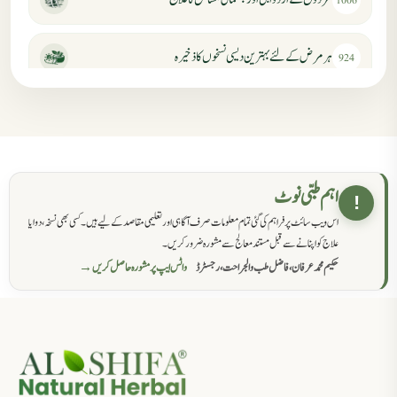
1006
ہر مرض کے لئے بہترین دیسی نسخوں کا ذخیرہ
924
مردانہ کمزوری کا علاج جڑی بوٹیوں سے
869
حکماء کےلئے نسخہ جات
862
اہم طبی نوٹ
!
اس ویب سائٹ پر فراہم کی گئی تمام معلومات صرف آگاہی اور تعلیمی مقاصد کے لیے ہیں۔ کسی بھی نسخہ، دوا یا
سرعت انزال کا علاج اور دیسی نسخہ جات
818
علاج کو اپنانے سے قبل مستند معالج سے مشورہ ضرور کریں۔
حکیم محمد عرفان، فاضل طب والجراحت، رجسٹرڈ
واٹس ایپ پر مشورہ حاصل کریں →
عضوخاص کے لئے طلاء جات کے زبردست نسخے
746
جریان، احتلام کےلئے جڑی بوٹیوں کیساتھ دیسی علاج
719