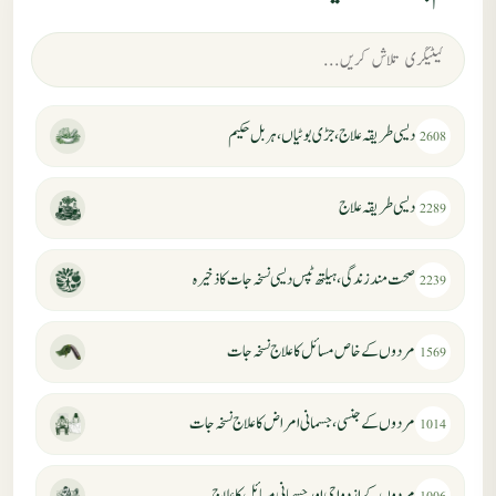
دیسی طریقہ علاج، جڑی بوٹیاں، ہربل حکیم
2608
دیسی طریقہ علاج
2289
صحت مند زندگی، ہیلتھ ٹپس دیسی نسخہ جات کا ذخیرہ
2239
مردوں کے خاص مسائل کا علاج نسخہ جات
1569
مردوں کے جنسی، جسمانی امراض کا علاج نسخہ جات
1014
مردوں کے ازدواجی اور جسمانی مسائل کا علاج