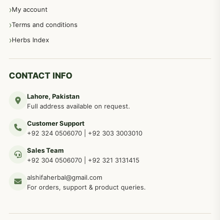
عورتوں کے امراض کےلئے مختلف دیسی نسخہ جات
334
My account
Terms and conditions
مردانہ طاقت مردانہ ٹائمنگ مردانہ کمزوری کے لیے نسخہ جات
281
Herbs Index
دماغی امراض کےلئے مختلف دیسی نسخہ جات
277
CONTACT INFO
Lahore, Pakistan
مردوں کے خاص امراض کے بے شمار دیسی نسخے
267
Full address available on request.
Customer Support
عضو خاص کےلئے طلاء، مالش دیسی علاج
+92 324 0506070
|
+92 303 3003010
263
Sales Team
+92 304 0506070
|
+92 321 3131415
جلد کے امراض کےلئے مختلف دیسی نسخہ جات
238
alshifaherbal@gmail.com
For orders, support & product queries.
جگر کے امراض کےلئے مختلف دیسی نسخہ جات
236