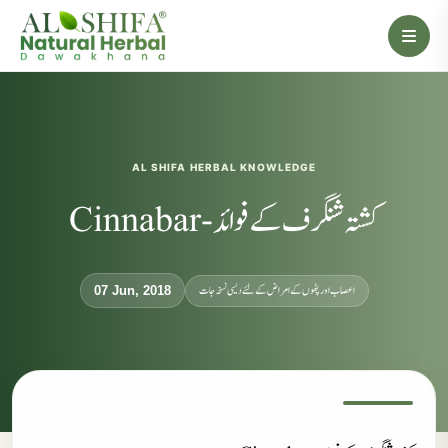
AL SHIFA HERBAL KNOWLEDGE
کشتہ شنگرف کے فوائد-Cinnabar
اعصاب اور پٹھوں کے امراض کےلئے دیسی نسخہ جات
07 Jun, 2018