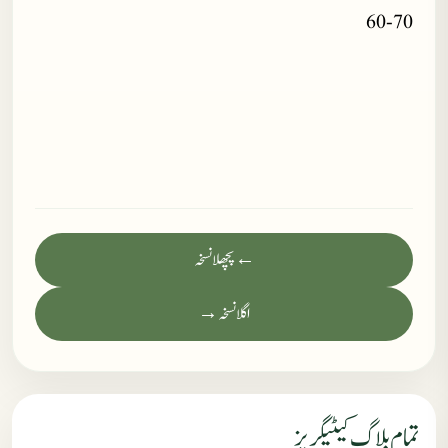
60-70
← پچھلا نسخہ
اگلا نسخہ →
تمام بلاگ کیٹیگریز