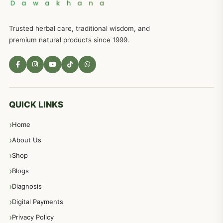
ذکاوت حس کے علاج کےلئے مختلف دیسی نسخہ جات
636
Trusted herbal care, traditional wisdom, and
امراضِ معدہ کا علاج دیسی نسخہ جات
557
premium natural products since 1999.
مادہ تولید، منی کا جڑی بوٹیوں کیساتھ علاج
539
معدہ اور آنتوں کے امراض کا علاج مختلف دیسی نسخہ جات
496
QUICK LINKS
Home
پیٹ، معدہ اور آنتوں کے امراض نسخہ جات
492
About Us
Shop
مشت زنی، ہاتھ رسی، ماسٹر بیشن کا علاج اور نسخہ جات
364
Blogs
Diagnosis
اعصاب اور پٹھوں کے امراض کےلئے دیسی نسخہ جات
350
Digital Payments
Privacy Policy