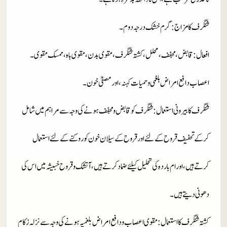
شنگرف کا مزاج : گرم خشک درجہ دوم۔
افعال
: قابض، مجفف، محلل، کشتہ شنگرف، مقوی بدن، مقوی باہ، ممسک مقوی ۔
اعصاب دافع امراض بلغمی و حمیات کہنہ، اور مصفیٰ خون۔
شنگرف کا بیرونی استعمال : شنگرف کو قابض و مجفف ہونے کی وجہ سے مراہم میں شامل
کر کے تحفیف قروح کے لئے اور قروح کے سیلان خون کو روکنے کے لئے استعمال
کرتے ہیں، اورام باردہ کی تحلیل کیلئے ضماد کرتے ہیں، آتشک و قروح خبیشہ میں اس کی
دھونی دیتے ہیں۔
کشتہ شنگرف کا استعمال
: مقوی اعصاب و دافع امراض بلغمیہ ہونے کی وجہ سے نزلہ زکام