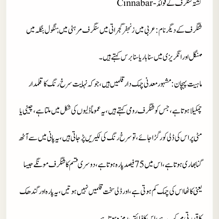
کشتہ شنگرف کے فوائد-Cinnabar
شنگرف کے دیگرنام
: عربی میں زنجفر گجراتی میں سنگرف مرہٹی میں ہنگول بنگلہ میں
مہنگل اور انگریزی میں سناباریا سنابرس کہتے ہیں۔
ماہیت پہچان
: مشہور معدنی چمک دار قلمیں ہیں،جو کہ نہایت سرخ رنگ کا قلمدار
چمکیلا ہوتا ہے، جس کو شنگرف رومی کہتے ہیں، یہ عموما ًڈلیوں کی شکل میں ملتا ہے، چینی یا
مٹی پر اس کی ڈلی کو رگڑا جائے، تو سرخ رنگ کی لکیریں پڑ جاتی ہیں، یہ پانی میں سے آٹھ
گنا بھاری ہوتا ہے، اس میں
75
فیصد پارہ ہوتا ہے، دوسری قسم کا شنگرف مونگے جیسا
یعنی کاٹھا اس کی چمک کم ہوتی ہے، اور ڈلی سخت قلمیں نہیں ہوتیں، یہ پارہ اور گندھک
کا قدرتی مرکب ہے،اس کا ذائقہ بدمزہ ہوتا ہے۔