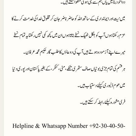
دوا خود بنا لیں یاں ہم سے بنی ہوئی منگوا سکتے ہیں۔
میں نیت اور ایمانداری کے ساتھ اللہ کو حاضر ناضر جان کر مخلوق خدا کی خدمت کرنے کا
عزم رکھتا ہوں آپ کو بلکل ٹھیک نسخے بتاتا ہوں ان میں کچھ کمی نہیں رکھتا یہ تمام نسخے
میرے اپنے آزمودہ ہوتے ہیں آپ کی دوعاؤں کا طلب گار حکیم محمد عرفان۔
ہر قسم کی تمام جڑی بوٹیاں صاف ستھری تنکے، مٹی، کنکر، کے بغیر پاکستان اور پوری دنیا
میں ھوم ڈلیوری کیلئے دستیاب ہیں۔
فری مشورہ کیلئے رابطہ کر سکتے ہیں۔
Helpline & Whatsapp Number +92-30-40-50-