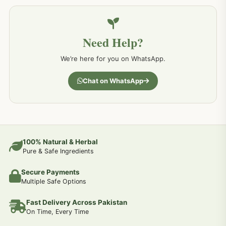
خون کے امراض کےلئے مختلف دیسی نسخہ جات
226
Need Help?
کمر درد کا جڑی بو ٹیوں سے علاج اور نسخہ جات
198
We’re here for you on WhatsApp.
جسمانی کمزوری کا علاج اور نسخہ جات
193
Chat on WhatsApp
دردیں تمام جسمانی دردوں کا دیسی علاج
190
عضو خاص کےلئے طلاء-تیل-آئل-روغن-دیسی نسخہ جات اور علاج
100% Natural & Herbal
188
Pure & Safe Ingredients
Secure Payments
جوڑوں کے امراض کےلئے مختلف دیسی نسخہ جات
186
Multiple Safe Options
Fast Delivery Across Pakistan
جریان و احتلام کےلئے دیسی نسخہ جات
182
On Time, Every Time