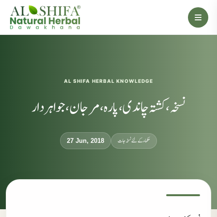
AL SHIFA HERBAL KNOWLEDGE
نسخہ، کشتہ چاندی، پارہ، مرجان، جواہردار
حکماء کےلئے نسخہ جات
27 Jun, 2018