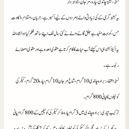
نسخہ، کشتہ چاندی، پارہ، مرجان، جواہردار
یہ کشتہ گرمی کے کی زیادتی والے نامردوں کے لیے اکسیرہے، جریان، احتلام، ذکاوت
حس، کو بہت مفید ہے جلق گانے والے نے کئی سال تک اپنے ساتھ ظلم کیا ہو انشاءاللہ
یہ اکیلا کشتہ ہی اس کیلئے آب حیات کا کام کرتا ہے مقوی معدہ ہے اور مقوی اعضائے
رئیسہ ہے۔
نسخہ الشفاء
: برادہ چاندی 10 گرام، شاخ مرجان 10 گرام، پارہ 20 گرام، کیکر کی
کونپلوں کا پانی 800 گرام۔
ترکیب تیاری
: برادہ چاندی میں 3 گرام پارہ ملا کر کیکر کی کونپلیں کے 800 گرام پانی
سے کھرل کریں اور ٹکی بنا کر کیکر کی کونپلوں کا نغدہ میں رکھ کر 2 کلو کی آگ دیں سرد