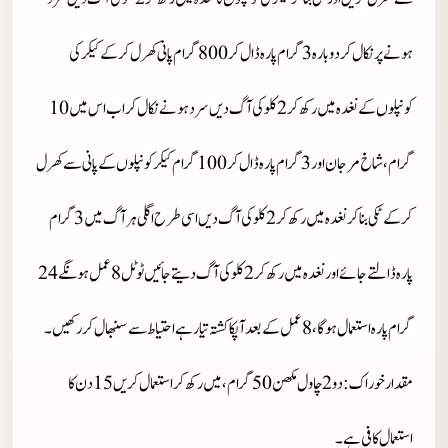
ہونے پر نکال کر دوبارہ 3 گرام پارہ ڈال کر 800 گرام پانی کھرل کر کے کیکر کی
کونپلوں کے نغدہ میں رکھ کر 2 کلو کی آگ دیں سرد ہونے نکال کر اب اس میں 10
گرام، شاخ مرجان اور 3 گرام پارہ ڈال کر 100 گرام کیکر کونپلوں کے پانی سے کھرل
کرکے ٹکی بنا کر نغدہ میں رکھ کر 2 کلو کی آگ دیں اسی طرح اگلی ہر آگ میں 3 گرام
پارہ ڈالتے جائے اور نغدہ میں رکھ کر 2 کلو کی آگ دیتے جائیں ٹوٹل 8 عمل ہونگے 24
گرام پارہ استعمال ہوگا، 8 عمل کے بعد آپکا کشتہ تیار ہے احتیاط سے سنبھال کر رکھیں۔
مقدار خوراک
: دو 2 چاول مکھن 50 گرام، میں رکھ کر استعمال کریں 15 دن کا
استعمال کافی ہے۔