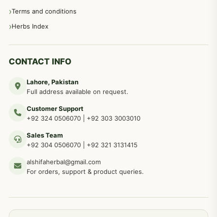
Terms and conditions
مردانہ طاقت مردانہ ٹائمنگ مردانہ کمزوری کے لیے نسخہ جات
281
Herbs Index
دماغی امراض کےلئے مختلف دیسی نسخہ جات
277
CONTACT INFO
Lahore, Pakistan
مردوں کے خاص امراض کے بے شمار دیسی نسخے
267
Full address available on request.
Customer Support
عضو خاص کےلئے طلاء، مالش دیسی علاج
+92 324 0506070
|
+92 303 3003010
263
Sales Team
+92 304 0506070
|
+92 321 3131415
جلد کے امراض کےلئے مختلف دیسی نسخہ جات
238
alshifaherbal@gmail.com
For orders, support & product queries.
جگر کے امراض کےلئے مختلف دیسی نسخہ جات
236
خون کے امراض کےلئے مختلف دیسی نسخہ جات
226