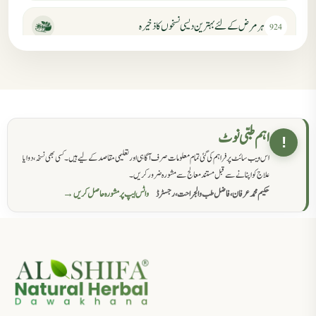
ہر مرض کے لئے بہترین دیسی نسخوں کا ذخیرہ
924
مردانہ کمزوری کا علاج جڑی بوٹیوں سے
869
حکماء کےلئے نسخہ جات
862
اہم طبی نوٹ
!
اس ویب سائٹ پر فراہم کی گئی تمام معلومات صرف آگاہی اور تعلیمی مقاصد کے لیے ہیں۔ کسی بھی نسخہ، دوا یا
سرعت انزال کا علاج اور دیسی نسخہ جات
818
علاج کو اپنانے سے قبل مستند معالج سے مشورہ ضرور کریں۔
حکیم محمد عرفان، فاضل طب والجراحت، رجسٹرڈ
واٹس ایپ پر مشورہ حاصل کریں →
عضوخاص کے لئے طلاء جات کے زبردست نسخے
746
جریان، احتلام کےلئے جڑی بوٹیوں کیساتھ دیسی علاج
719
ذکاوت حس کے علاج کےلئے مختلف دیسی نسخہ جات
636