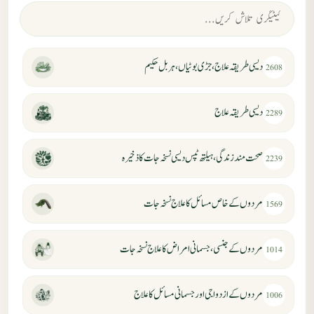
دیسی طریقہ علاج، جڑی بوٹیاں، ہربل حکیم
2608
دیسی طریقہ علاج
2289
صحت مند زندگی، ہیلتھ ٹپس دیسی نسخہ جات کا ذخیرہ
2239
مردوں کے خاص مسائل کا علاج نسخہ جات
1569
مردوں کے جنسی، جسمانی امراض کا علاج نسخہ جات
1014
مردوں کے ازدواجی اور جسمانی مسائل کا علاج
1006