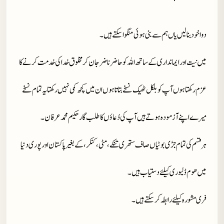
دوا خود بنا لیں یاں ہم سے بنی ہوئی منگوا سکتے ہیں۔
میں نیت اور ایمانداری کے ساتھ اللہ کو حاضر ناضر جان کر مخلوق خدا کی خدمت کرنے کا
عزم رکھتا ہوں آپ کو بلکل ٹھیک نسخے بتاتا ہوں ان میں کچھ کمی نہیں رکھتا یہ تمام نسخے
میرے اپنے آزمودہ ہوتے ہیں آپ کی دُعاؤں کا طلب گار حکیم محمد عرفان۔
ہر قسم کی تمام جڑی بوٹیاں صاف ستھری تنکے، مٹی، کنکر، کے بغیر پاکستان اور پوری دنیا
میں ھوم ڈلیوری کیلئے دستیاب ہیں۔
فری مشورہ کیلئے رابطہ کر سکتے ہیں۔