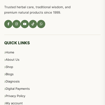
Trusted herbal care, traditional wisdom, and
امراضِ معدہ کا علاج دیسی نسخہ جات
557
premium natural products since 1999.
مادہ تولید، منی کا جڑی بوٹیوں کیساتھ علاج
539
معدہ اور آنتوں کے امراض کا علاج مختلف دیسی نسخہ جات
496
QUICK LINKS
Home
پیٹ، معدہ اور آنتوں کے امراض نسخہ جات
492
About Us
Shop
مشت زنی، ہاتھ رسی، ماسٹر بیشن کا علاج اور نسخہ جات
364
Blogs
Diagnosis
اعصاب اور پٹھوں کے امراض کےلئے دیسی نسخہ جات
350
Digital Payments
Privacy Policy
عورتوں کے امراض کےلئے مختلف دیسی نسخہ جات
334
My account