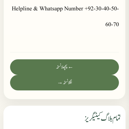
Helpline & Whatsapp Number +92-30-40-50-
60-70
← پچھلا نسخہ
اگلا نسخہ →
تمام بلاگ کیٹیگریز