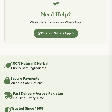
Need Help?
کمر درد کا جڑی بو ٹیوں سے علاج اور نسخہ جات
198
We’re here for you on WhatsApp.
جسمانی کمزوری کا علاج اور نسخہ جات
193
Chat on WhatsApp
دردیں تمام جسمانی دردوں کا دیسی علاج
190
عضو خاص کےلئے طلاء-تیل-آئل-روغن-دیسی نسخہ جات اور علاج
100% Natural & Herbal
188
Pure & Safe Ingredients
Secure Payments
جوڑوں کے امراض کےلئے مختلف دیسی نسخہ جات
186
Multiple Safe Options
Fast Delivery Across Pakistan
جریان و احتلام کےلئے دیسی نسخہ جات
182
On Time, Every Time
Trusted Since 1999