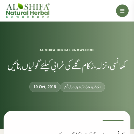
AL SHIFA HERBAL KNOWLEDGE
کھانسی، نزلہ، زکام گلے کی خرابی کیلئے گو لیاں بنائیں
دیسی طریقہ علاج، جڑی بوٹیاں، ہربل حکیم
10 Oct, 2018