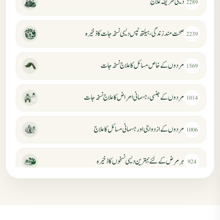
دیسی طریقہ علاج
2289
صحت مند زندگی، ہیلتھ ٹپس دیسی نسخہ جات کا ذخیرہ
2239
مردوں کے خاص مسائل کا علاج نسخہ جات
1569
مردوں کے جنسی، جسمانی امراض کا علاج نسخہ جات
1014
مردوں کے ازدواجی اور جسمانی مسائل کا علاج
1006
ہر مرض کے لئے بہترین دیسی نسخوں کا ذخیرہ
924
مردانہ کمزوری کا علاج جڑی بوٹیوں سے
869