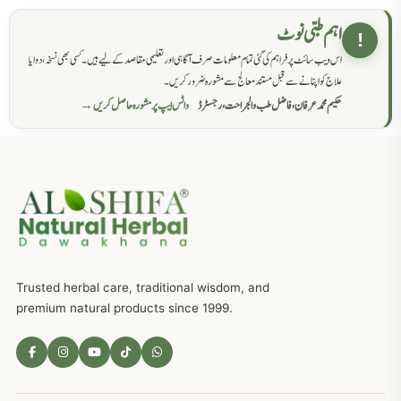
حکماء کےلئے نسخہ جات
862
اہم طبی نوٹ
!
اس ویب سائٹ پر فراہم کی گئی تمام معلومات صرف آگاہی اور تعلیمی مقاصد کے لیے ہیں۔ کسی بھی نسخہ، دوا یا
سرعت انزال کا علاج اور دیسی نسخہ جات
818
علاج کو اپنانے سے قبل مستند معالج سے مشورہ ضرور کریں۔
حکیم محمد عرفان، فاضل طب والجراحت، رجسٹرڈ
واٹس ایپ پر مشورہ حاصل کریں →
عضوخاص کے لئے طلاء جات کے زبردست نسخے
746
جریان، احتلام کےلئے جڑی بوٹیوں کیساتھ دیسی علاج
719
ذکاوت حس کے علاج کےلئے مختلف دیسی نسخہ جات
636
Trusted herbal care, traditional wisdom, and
امراضِ معدہ کا علاج دیسی نسخہ جات
557
premium natural products since 1999.
مادہ تولید، منی کا جڑی بوٹیوں کیساتھ علاج
539