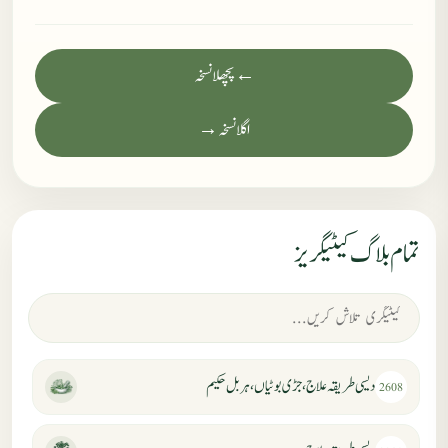
← پچھلا نسخہ
اگلا نسخہ →
تمام بلاگ کیٹیگریز
دیسی طریقہ علاج، جڑی بوٹیاں، ہربل حکیم
2608