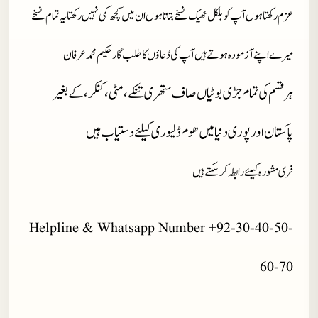
عزم رکھتا ہوں آپ کو بلکل ٹھیک نسخے بتاتا ہوں ان میں کچھ کمی نہیں رکھتا یہ تمام نسخے
میرے اپنے آزمودہ ہوتے ہیں آپ کی دُعاؤں کا طلب گار حکیم محمد عرفان
ہر قسم کی تمام جڑی بوٹیاں صاف ستھری تنکے، مٹی، کنکر، کے بغیر
پاکستان اور پوری دنیا میں ھوم ڈلیوری کیلئے دستیاب ہیں
فری مشورہ کیلئے رابطہ کر سکتے ہیں
Helpline & Whatsapp Number +92-30-40-50-
60-70