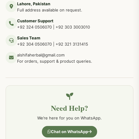
Lahore, Pakistan
مردوں کے خاص امراض کے بے شمار دیسی نسخے
267
Full address available on request.
Customer Support
عضو خاص کےلئے طلاء، مالش دیسی علاج
+92 324 0506070
|
+92 303 3003010
263
Sales Team
+92 304 0506070
|
+92 321 3131415
جلد کے امراض کےلئے مختلف دیسی نسخہ جات
238
alshifaherbal@gmail.com
For orders, support & product queries.
جگر کے امراض کےلئے مختلف دیسی نسخہ جات
236
خون کے امراض کےلئے مختلف دیسی نسخہ جات
226
Need Help?
کمر درد کا جڑی بو ٹیوں سے علاج اور نسخہ جات
198
We’re here for you on WhatsApp.
جسمانی کمزوری کا علاج اور نسخہ جات
193
Chat on WhatsApp