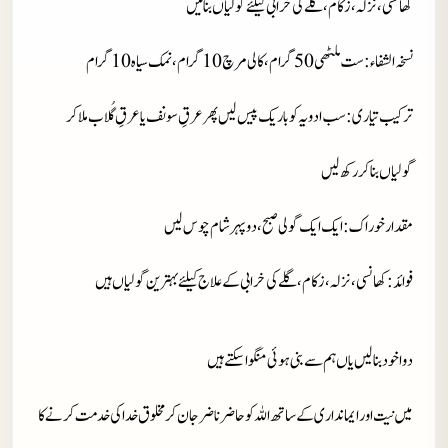
کھانسی، نزلہ، زکام، گلے کی خرابی کیلئے گو لیاں بنائیں
نسخہ الشفاء
: ست ملٹھی 50 گرام، کالی مرچ 10 گرام، نمک سیاہ 10 گرام
ترکیب تیاری
: سب ادویہ کو باریک پیس لیں پھر عرقِ سونف یا عرقِ گُلاب ملا کر
گولیاں بنا کر رکھ لیں
مقدار خوراک
: ایک ایک گولی صبح، دوپہر شام چوس لیں
فوائد
: کھانسی، نزلہ، زکام، گلے کی خرابی کے علاج کیلئے بہترین گولیاں ہیں
دوا خود بنا لیں یاں ہم سے بنی ہوئی منگوا سکتے ہیں
میں نیت اور ایمانداری کے ساتھ اللہ کو حاضر ناضر جان کر مخلوق خدا کی خدمت کرنے کا