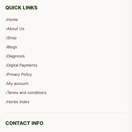
معدہ اور آنتوں کے امراض کا علاج مختلف دیسی نسخہ جات
496
QUICK LINKS
Home
پیٹ، معدہ اور آنتوں کے امراض نسخہ جات
492
About Us
Shop
مشت زنی، ہاتھ رسی، ماسٹر بیشن کا علاج اور نسخہ جات
364
Blogs
Diagnosis
اعصاب اور پٹھوں کے امراض کےلئے دیسی نسخہ جات
350
Digital Payments
Privacy Policy
عورتوں کے امراض کےلئے مختلف دیسی نسخہ جات
334
My account
Terms and conditions
مردانہ طاقت مردانہ ٹائمنگ مردانہ کمزوری کے لیے نسخہ جات
281
Herbs Index
دماغی امراض کےلئے مختلف دیسی نسخہ جات
277
CONTACT INFO