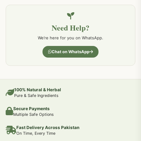
خون کے امراض کےلئے مختلف دیسی نسخہ جات
226
Need Help?
کمر درد کا جڑی بو ٹیوں سے علاج اور نسخہ جات
198
We’re here for you on WhatsApp.
جسمانی کمزوری کا علاج اور نسخہ جات
193
Chat on WhatsApp
دردیں تمام جسمانی دردوں کا دیسی علاج
190
عضو خاص کےلئے طلاء-تیل-آئل-روغن-دیسی نسخہ جات اور علاج
100% Natural & Herbal
188
Pure & Safe Ingredients
Secure Payments
جوڑوں کے امراض کےلئے مختلف دیسی نسخہ جات
186
Multiple Safe Options
Fast Delivery Across Pakistan
جریان و احتلام کےلئے دیسی نسخہ جات
182
On Time, Every Time