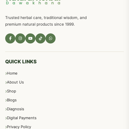
ذکاوت حس کے علاج کےلئے مختلف دیسی نسخہ جات
636
Trusted herbal care, traditional wisdom, and
امراضِ معدہ کا علاج دیسی نسخہ جات
557
premium natural products since 1999.
مادہ تولید، منی کا جڑی بوٹیوں کیساتھ علاج
539
معدہ اور آنتوں کے امراض کا علاج مختلف دیسی نسخہ جات
496
QUICK LINKS
Home
پیٹ، معدہ اور آنتوں کے امراض نسخہ جات
492
About Us
Shop
مشت زنی، ہاتھ رسی، ماسٹر بیشن کا علاج اور نسخہ جات
364
Blogs
Diagnosis
اعصاب اور پٹھوں کے امراض کےلئے دیسی نسخہ جات
350
Digital Payments
Privacy Policy