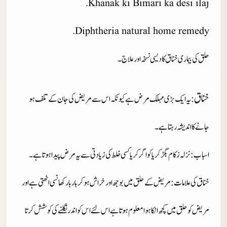
Khanak ki Bimari ka desi ilaj.
Diphtheria natural home remedy.
حلق کی بیماری خناق کا دیسی نسخہ اور علاج۔
خناق
:یہ ایک بڑی مہلک مرض ہے کیونکہ اس سے مریض کی جان کے تلف ہو
جانے کا اندیشہ رہتا ہے۔
اسباب
: نزلہ زکام بگڑ کر یا کوا گر کر یا کسی خلط کی زیادتی سے یہ مرض پیدا ہوتا ہے۔
خناق کی علامات
: مریض کے حلق میں بوجھ اور خراش ہو کر بار بار کھانسی اٹھتی ہے اور
مریض کو حلق میں کچھ اٹکا ہوا معلوم ہوتا ہے اس لئے اس کو اندر نگلنے کی کوشش کرتا