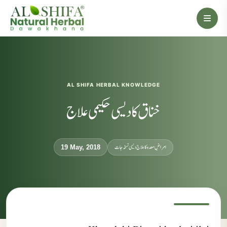
AL SHIFA HERBAL KNOWLEDGE
خناق کا دیسی حکیمی علاج
امراضِ معدہ کا علاج دیسی نسخہ جات
19 May, 2018