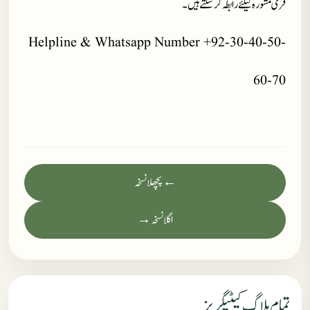
فری مشورہ کیلئے رابطہ کر سکتے ہیں۔
Helpline & Whatsapp Number +92-30-40-50-
60-70
← پچھلا نسخہ
اگلا نسخہ →
تمام بلاگ کیٹیگریز