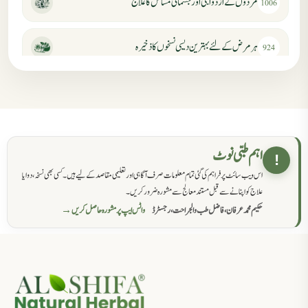
مردوں کے ازدواجی اور جسمانی مسائل کا علاج
1006
ہر مرض کے لئے بہترین دیسی نسخوں کا ذخیرہ
924
مردانہ کمزوری کا علاج جڑی بوٹیوں سے
869
حکماء کےلئے نسخہ جات
862
اہم طبی نوٹ
!
اس ویب سائٹ پر فراہم کی گئی تمام معلومات صرف آگاہی اور تعلیمی مقاصد کے لیے ہیں۔ کسی بھی نسخہ، دوا یا
سرعت انزال کا علاج اور دیسی نسخہ جات
818
علاج کو اپنانے سے قبل مستند معالج سے مشورہ ضرور کریں۔
حکیم محمد عرفان، فاضل طب والجراحت، رجسٹرڈ
واٹس ایپ پر مشورہ حاصل کریں →
عضوخاص کے لئے طلاء جات کے زبردست نسخے
746
جریان، احتلام کےلئے جڑی بوٹیوں کیساتھ دیسی علاج
719