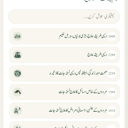
دیسی طریقہ علاج، جڑی بوٹیاں، ہربل حکیم
2608
دیسی طریقہ علاج
2289
صحت مند زندگی، ہیلتھ ٹپس دیسی نسخہ جات کا ذخیرہ
2239
مردوں کے خاص مسائل کا علاج نسخہ جات
1569
مردوں کے جنسی، جسمانی امراض کا علاج نسخہ جات
1014