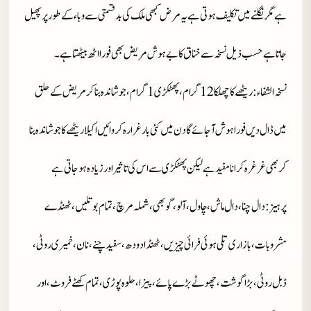
ہے مگر نگلنے میں تکلیف ہوتی ہے یہ مرض کبھی ملک کی بد قسمتی سے وباء کے طور پر پھیل
جاتا ہے حسب ذیل نسخہ سے خناق کا بے ہوش مریض بھی فورا اٹھ بیٹھتا ہے۔
نسخہ الشفاء
: ریٹھے کا چھلکا
12
گرام، پھٹکڑی
1
گرام، جوشاندہ بنا کر مریض کے حلق
میں ڈال دیں فورا ہوش آجائے گا دن میں کئی بار غرارہ کروائیں اکیلا ریٹھے کا جوشاندہ بنا
کر بھی غرغرہ کرانا مفید ہے لیکن پھٹکڑی سے اس کی تاثیر اور زیادہ ہو جاتی ہے
پر ہیز
: دال چنا، دال ماش، چاول، آلو، گوبھی، شملہ مرچ، تمام بوتلیں، ٹھنڈے
مشروبات، بازاری تلی ہوئی فرائی چیزیں، ٹھنڈا دودھ، سفید چنے،نان، خمیری روٹی،
ڈبل روٹی، بڑا گوشت، چھوٹے بڑے پائے، پیزا، حلوہ پوڑی، تمام کھٹے فروٹ، اور