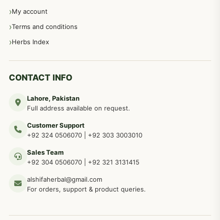
عورتوں کے امراض کےلئے مختلف دیسی نسخہ جات
334
My account
Terms and conditions
مردانہ طاقت مردانہ ٹائمنگ مردانہ کمزوری کے لیے نسخہ جات
281
Herbs Index
دماغی امراض کےلئے مختلف دیسی نسخہ جات
277
CONTACT INFO
Lahore, Pakistan
مردوں کے خاص امراض کے بے شمار دیسی نسخے
267
Full address available on request.
Customer Support
عضو خاص کےلئے طلاء، مالش دیسی علاج
+92 324 0506070
|
+92 303 3003010
263
Sales Team
+92 304 0506070
|
+92 321 3131415
جلد کے امراض کےلئے مختلف دیسی نسخہ جات
238
alshifaherbal@gmail.com
For orders, support & product queries.
جگر کے امراض کےلئے مختلف دیسی نسخہ جات
236