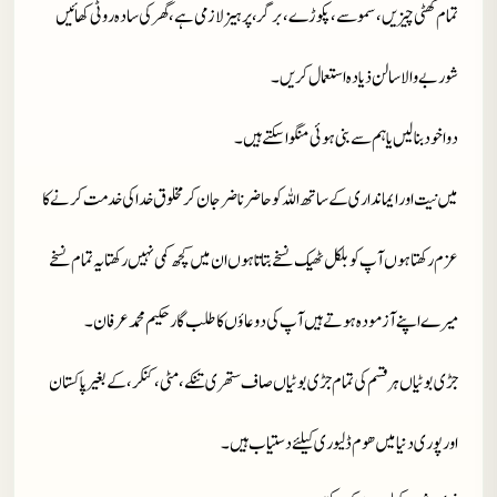
تمام کھٹی چیزیں، سموسے، پکوڑے، برگر، پرہیز لازمی ہے، گھر کی سادہ روٹی کھائیں
شوربے والا سالن ذیادہ استعمال کریں۔
دوا خود بنا لیں یا ہم سے بنی ہوئی منگوا سکتے ہیں۔
میں نیت اور ایمانداری کے ساتھ اللہ کو حاضر ناضر جان کر مخلوق خدا کی خدمت کرنے کا
عزم رکھتا ہوں آپ کو بلکل ٹھیک نسخے بتاتا ہوں ان میں کچھ کمی نہیں رکھتا یہ تمام نسخے
میرے اپنے آزمودہ ہوتے ہیں آپ کی دوعاؤں کا طلب گار حکیم محمد عرفان۔
جڑی بوٹیاں ہر قسم کی تمام جڑی بوٹیاں صاف ستھری تنکے، مٹی، کنکر، کے بغیر پاکستان
اور پوری دنیا میں ھوم ڈلیوری کیلئے دستیاب ہیں ۔