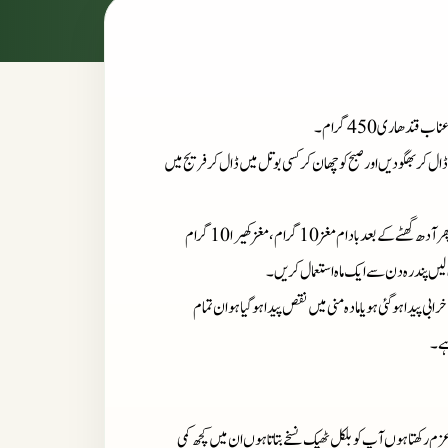
ال کر بھگو دیں اور صبح کو چھان کر کسی بوتل میں ڈال کر فریج میں
: صبح نہار منہ 50 گرام انگور کے رس میں یہ عرق 50 گرام ملا کر پلائیں پھرآدھ گھٹے کے بعد بادام مغز 10 گرام، مغز کھیرا 10 گرام
یدا ہو گئی ہو یا مادہ منی میں نقص پیدا ہو گیا ہو ان تمام
ہے۔
زم رکھتا ہوں آپ کو بلکل ٹھیک نسخے بتاتا ہوں ان میں کچھ کمی