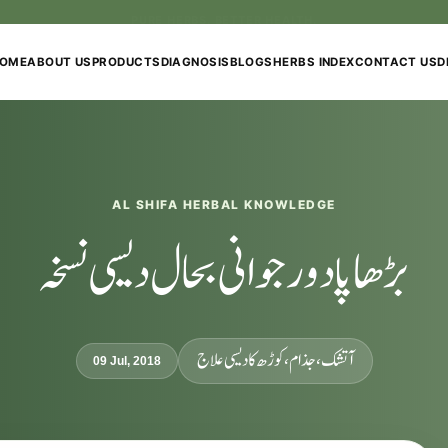
PURE HERBS. BETTER HEALTH.
OME
ABOUT US
PRODUCTS
DIAGNOSIS
BLOGS
HERBS INDEX
CONTACT US
D
AL SHIFA HERBAL KNOWLEDGE
بڑھاپا دور جوانی بحال دیسی نسخہ
آتشک ،جذام، کوڑھ کا دیسی علاج
09 Jul, 2018