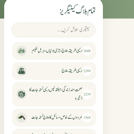
تمام بلاگ کیٹیگریز
دیسی طریقہ علاج، جڑی بوٹیاں، ہربل حکیم
2608
دیسی طریقہ علاج
2289
صحت مند زندگی، ہیلتھ ٹپس دیسی نسخہ جات کا
2239
ذخیرہ
مردوں کے خاص مسائل کا علاج نسخہ جات
1569