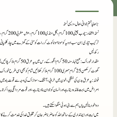
بڑھاپا ختم جوانی بحال، دیسی نسخہ
نسخہ الشفاء
: چوب چینی 100 گرام، گل منڈی 100 گرام، عشبہ مغربی 200 گرام، عناب قندھاری 450 گرام۔
ترکیب تیاری
: ان سب ادویہ کو موٹا موٹا کوٹ کر رات کو مٹی کے گھڑے میں چار کلو پانی ڈ
رکھ لیں
مقدار خوراک
گھوٹ کر مکھن 25 گرام مصری 100 گرام ملا کر کھلائیں شام کو بھی اسی طرح خوراک لیں پندرہ دن سے ایک ماہ استعمال کریں۔
فوائد
: یہ عرق بدن کی خشکی، خون میں خرابی، آتشک، سوازاک کی وجہ سے قوت باہ میں خرابی پ
امراض میں بہت فائدہ دیتاہے اور انسان کو جوان بنا دیتا ہے، اور قوت مردانگی پیدا کرتا 
دوا خود بنا لیں یاں ہم سے بنی ہوئی منگوا سکتے ہیں۔
میں نیت اور ایمانداری کے ساتھ اللہ کو حاضر ناضر جان کر مخلوق خدا کی خدمت کرنے کا ع