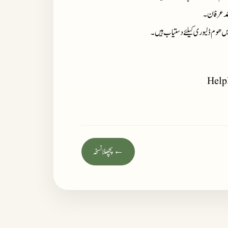
حمد عرفان۔
میں ھوم ڈلیوری کیلئے دستیاب ہیں۔
Help
← پچھلا نسخہ