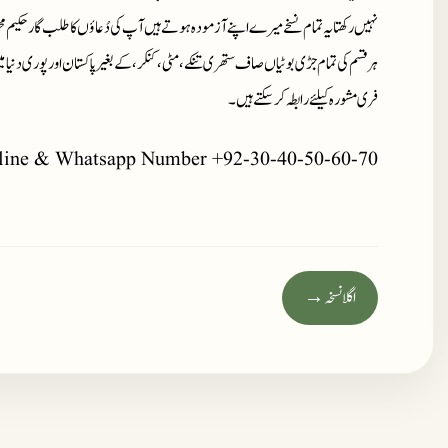
نہیں رکھتا یہ تمام نسخے میرے اپنے آزمودہ ہوتے ہیں آپ کی دُعاؤں کا طلب گار حکیم م
ہر قسم کی تمام جڑی بوٹیاں صاف ستھری تنکے، مٹی، کنکر، کے بغیر پاکستان اور پوری دنیا 
فری مشورہ کیلئے رابطہ کر سکتے ہیں۔
line & Whatsapp Number +92-30-40-50-60-70
اگلا نسخہ →