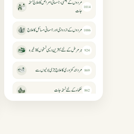
مردوں کے جنسی، جسمانی امراض کا علاج نسخہ
1014
جات
مردوں کے ازدواجی اور جسمانی مسائل کا علاج
1006
ہر مرض کے لئے بہترین دیسی نسخوں کا ذخیرہ
924
مردانہ کمزوری کا علاج جڑی بوٹیوں سے
869
حکماء کےلئے نسخہ جات
862
سرعت انزال کا علاج اور دیسی نسخہ جات
818
عضوخاص کے لئے طلاء جات کے زبردست
746