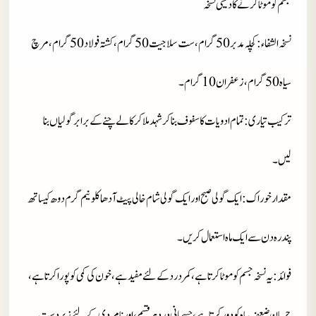
جسم کو موٹا کرنے کا دیسی نسخہ
نسخہ الشفاء
: کچلہ مدبر 50 گرام، ست سلاجیت 50 گرام، کشتہ فولاد 50 گرام، مرچ
سیاہ 50 گرام، زعفران 10 گرام۔
ترکیب تیاری
: تمام ادویات کا سفوف بنا کر شہد ملا کر کالے چنے کے برابر گولیاں بنا
لیں۔
مقدار خوراک
: ایک گولی صبح اور ایک گولی شام خالی پیٹ آدھا کلو نیم گرم دوھ کیساتھ
پندرہ دن سے ایک ماہ استعمال کریں۔
فوائد
: یہ نسخہ جسم کو موٹا کرتا ہے، کمردرد کے لئے مفید ہے، خون کی کمی کو پورا کرتا ہے،
جریان ضعف باہ کو دور کرتا ہے، جسمانی درد ہر قسم، اور نامردی کے لئے زبردست