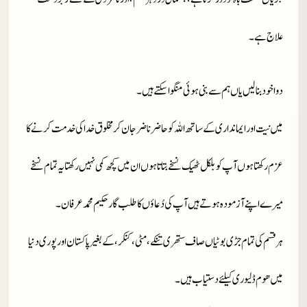
علاج ہے۔
دوا خود بنا لیں یاں ہم سے بنی ہوئی منگوا سکتے ہیں۔
میں نیت اور ایمانداری کے ساتھ اللہ کو حاضر ناضر جان کر مخلوق خدا کی خدمت کرنے کا
عزم رکھتا ہوں آپ کو بلکل ٹھیک نسخے بتاتا ہوں ان میں کچھ کمی نہیں رکھتا یہ تمام نسخے
میرے اپنے آزمودہ ہوتے ہیں آپ کی دُعاؤں کا طلب گار حکیم محمد عرفان۔
ہر قسم کی تمام جڑی بوٹیاں صاف ستھری تنکے، مٹی، کنکر، کے بغیر پاکستان اور پوری دنیا
میں ھوم ڈلیوری کیلئے دستیاب ہیں۔