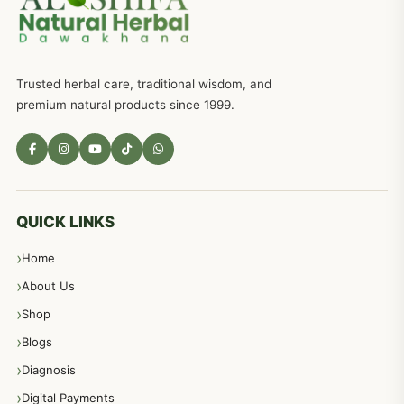
ذکاوت حس کے علاج کےلئے مختلف دیسی نسخہ جات
636
Trusted herbal care, traditional wisdom, and
امراضِ معدہ کا علاج دیسی نسخہ جات
557
premium natural products since 1999.
مادہ تولید، منی کا جڑی بوٹیوں کیساتھ علاج
539
معدہ اور آنتوں کے امراض کا علاج مختلف دیسی نسخہ جات
496
QUICK LINKS
Home
پیٹ، معدہ اور آنتوں کے امراض نسخہ جات
492
About Us
Shop
مشت زنی، ہاتھ رسی، ماسٹر بیشن کا علاج اور نسخہ جات
364
Blogs
Diagnosis
اعصاب اور پٹھوں کے امراض کےلئے دیسی نسخہ جات
350
Digital Payments