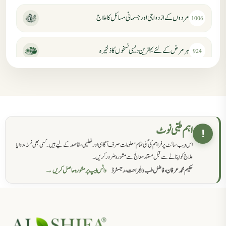
مردوں کے ازدواجی اور جسمانی مسائل کا علاج
1006
ہر مرض کے لئے بہترین دیسی نسخوں کا ذخیرہ
924
مردانہ کمزوری کا علاج جڑی بوٹیوں سے
869
حکماء کےلئے نسخہ جات
862
اہم طبی نوٹ
!
اس ویب سائٹ پر فراہم کی گئی تمام معلومات صرف آگاہی اور تعلیمی مقاصد کے لیے ہیں۔ کسی بھی نسخہ، دوا یا
سرعت انزال کا علاج اور دیسی نسخہ جات
818
علاج کو اپنانے سے قبل مستند معالج سے مشورہ ضرور کریں۔
حکیم محمد عرفان، فاضل طب والجراحت، رجسٹرڈ
واٹس ایپ پر مشورہ حاصل کریں →
عضوخاص کے لئے طلاء جات کے زبردست نسخے
746
جریان، احتلام کےلئے جڑی بوٹیوں کیساتھ دیسی علاج
719