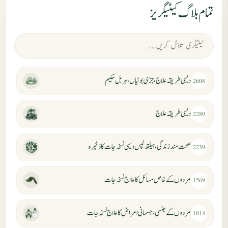
تمام بلاگ کیٹیگریز
دیسی طریقہ علاج، جڑی بوٹیاں، ہربل حکیم
2608
دیسی طریقہ علاج
2289
صحت مند زندگی، ہیلتھ ٹپس دیسی نسخہ جات کا ذخیرہ
2239
مردوں کے خاص مسائل کا علاج نسخہ جات
1569
مردوں کے جنسی، جسمانی امراض کا علاج نسخہ جات
1014