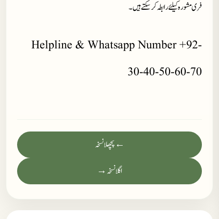
فری مشورہ کیلئے رابطہ کر سکتے ہیں۔
Helpline & Whatsapp Number +92-
30-40-50-60-70
← پچھلا نسخہ
اگلا نسخہ →