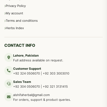
Privacy Policy
عورتوں کے امراض کےلئے مختلف دیسی نسخہ جات
334
My account
Terms and conditions
مردانہ طاقت مردانہ ٹائمنگ مردانہ کمزوری کے لیے نسخہ جات
281
Herbs Index
دماغی امراض کےلئے مختلف دیسی نسخہ جات
277
CONTACT INFO
Lahore, Pakistan
مردوں کے خاص امراض کے بے شمار دیسی نسخے
267
Full address available on request.
Customer Support
عضو خاص کےلئے طلاء، مالش دیسی علاج
+92 324 0506070
|
+92 303 3003010
263
Sales Team
+92 304 0506070
|
+92 321 3131415
جلد کے امراض کےلئے مختلف دیسی نسخہ جات
238
alshifaherbal@gmail.com
For orders, support & product queries.
جگر کے امراض کےلئے مختلف دیسی نسخہ جات
236