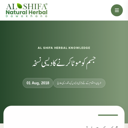
AL SHIFA HERBAL KNOWLEDGE
جسم کو موٹا کرنے کا دیسی نسخہ
جریان، احتلام کےلئے جڑی بوٹیوں کیساتھ دیسی علاج
01 Aug, 2018