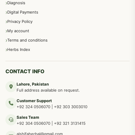
Diagnosis
اعصاب اور پٹھوں کے امراض کےلئے دیسی نسخہ جات
350
Digital Payments
Privacy Policy
عورتوں کے امراض کےلئے مختلف دیسی نسخہ جات
334
My account
Terms and conditions
مردانہ طاقت مردانہ ٹائمنگ مردانہ کمزوری کے لیے نسخہ جات
281
Herbs Index
دماغی امراض کےلئے مختلف دیسی نسخہ جات
277
CONTACT INFO
Lahore, Pakistan
مردوں کے خاص امراض کے بے شمار دیسی نسخے
267
Full address available on request.
Customer Support
عضو خاص کےلئے طلاء، مالش دیسی علاج
+92 324 0506070
|
+92 303 3003010
263
Sales Team
+92 304 0506070
|
+92 321 3131415
جلد کے امراض کےلئے مختلف دیسی نسخہ جات
238
alshifaherbal@gmail.com