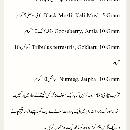
5 Gram ،
Kali Musli
Black Musli,
کالی موصلی 5 گرام
Gooseberry, Amla 10 Gram ،
آملہ خشک 10 گرام
Tribulus terrestris, Gokharu 10 Gram ،
گوکھرو 10
گرام
Nutmeg, Jaiphal 10 Gram ،
جائفل 10 گرام
ترکیب تیاری
: تمام ادویہ کو پیس کر باریک سفوف بنا کر کسی شیشے کے جار میں رکھیں۔
مقدار خوراک
: روزانہ دن میں ایک بار رات سونے سے ایک گھنٹہ پہلے آدھا چمچ چائے
والا ایک گلاس نیم گرم دودھ کیساتھ ایک ماہ استعمال کریں۔