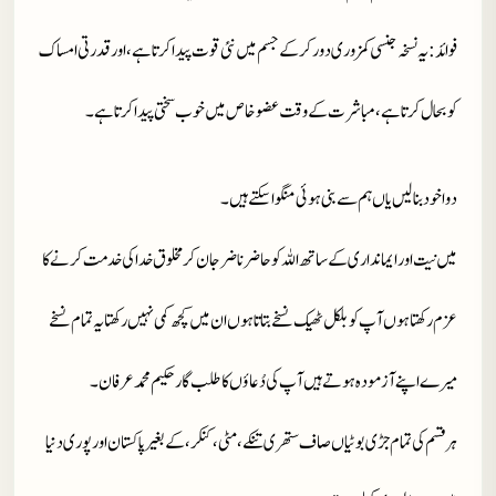
فوائد
: یہ نسخہ جنسی کمزوری دور کر کے جسم میں نئی قوت پیدا کرتا ہے، اور قدرتی امساک
کو بحال کرتا ہے، مباشرت کے وقت عضو خاص میں خوب سختی پیدا کرتا ہے۔
دوا خود بنا لیں یاں ہم سے بنی ہوئی منگوا سکتے ہیں۔
میں نیت اور ایمانداری کے ساتھ اللہ کو حاضر ناضر جان کر مخلوق خدا کی خدمت کرنے کا
عزم رکھتا ہوں آپ کو بلکل ٹھیک نسخے بتاتا ہوں ان میں کچھ کمی نہیں رکھتا یہ تمام نسخے
میرے اپنے آزمودہ ہوتے ہیں آپ کی دُعاؤں کا طلب گار حکیم محمد عرفان۔
ہر قسم کی تمام جڑی بوٹیاں صاف ستھری تنکے، مٹی، کنکر، کے بغیر پاکستان اور پوری دنیا