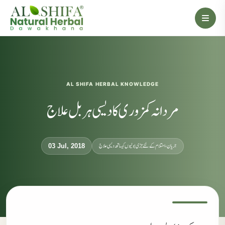
AL SHIFA HERBAL KNOWLEDGE
مردانہ کمزوری کا دیسی ہربل علاج
جریان، احتلام کےلئے جڑی بوٹیوں کیساتھ دیسی علاج
03 Jul, 2018