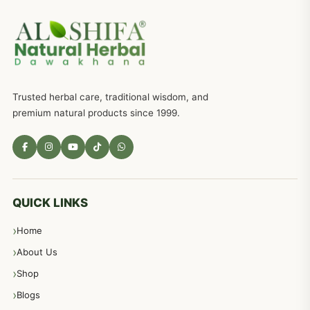
جریان، احتلام کےلئے جڑی بوٹیوں کیساتھ دیسی علاج
719
ذکاوت حس کے علاج کےلئے مختلف دیسی نسخہ جات
636
Trusted herbal care, traditional wisdom, and
امراضِ معدہ کا علاج دیسی نسخہ جات
557
premium natural products since 1999.
مادہ تولید، منی کا جڑی بوٹیوں کیساتھ علاج
539
معدہ اور آنتوں کے امراض کا علاج مختلف دیسی نسخہ جات
496
QUICK LINKS
Home
پیٹ، معدہ اور آنتوں کے امراض نسخہ جات
492
About Us
Shop
مشت زنی، ہاتھ رسی، ماسٹر بیشن کا علاج اور نسخہ جات
364
Blogs