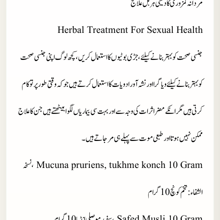
مردانہ کمزوری کا دیسی ہربل علاج
Herbal Treatment For Sexual Health
جنسی صحت کو بہتر بنانے کیلئے، جڑی بوٹیوں کا استعمال کریں، کچھ لوگ اپنی جنسی صحت
کو بہتر بنانے کیلئے ویاگرا اور نشہ آور ادویات کا استعمال کرتے ہیں جو کہ وقتی طور پر تو کام
کرتی ہیں مگر انکے مضر اثرات کی وجہ سے اور بہت سی بیماریاں لگوا بیٹھتے ہیں جن کا علاج
ممکن نہیں ہوتا اور طبعی موت سے پہلے ہی مر جاتے ہیں۔
Mucuna pruriens, tukhme konch 10 Gram ،
نسخہ
الشفاء
: تخم کونچ 10
گرام
Safed Musli 10 Gram ،
سفید موصلی انڈیا 10 گرام