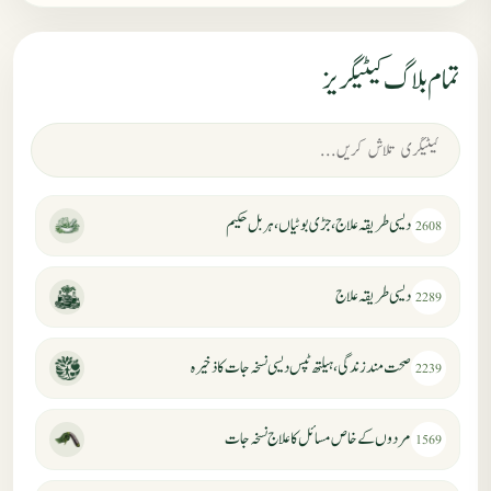
تمام بلاگ کیٹیگریز
دیسی طریقہ علاج، جڑی بوٹیاں، ہربل حکیم
2608
دیسی طریقہ علاج
2289
صحت مند زندگی، ہیلتھ ٹپس دیسی نسخہ جات کا ذخیرہ
2239
مردوں کے خاص مسائل کا علاج نسخہ جات
1569