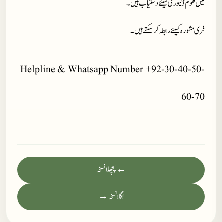
میں ھوم ڈلیوری کیلئے دستیاب ہیں۔
فری مشورہ کیلئے رابطہ کر سکتے ہیں۔
Helpline & Whatsapp Number +92-30-40-50-
60-70
← پچھلا نسخہ
اگلا نسخہ →