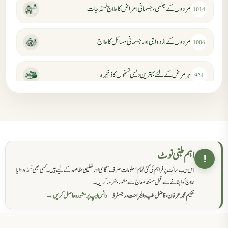
مردوں کے جنسی، جسمانی امراض کا علاج نسخہ جات
1014
مردوں کے ازدواجی اور جسمانی مسائل کا علاج
1006
ہر مرض کے لئے بہترین دیسی نسخوں کا ذخیرہ
924
مردانہ کمزوری کا علاج جڑی بوٹیوں سے
869
حکماء کےلئے نسخہ جات
862
اہم طبی نوٹ
!
اس ویب سائٹ پر فراہم کی گئی تمام معلومات صرف آگاہی اور تعلیمی مقاصد کے لیے ہیں۔ کسی بھی نسخہ، دوا یا
سرعت انزال کا علاج اور دیسی نسخہ جات
818
علاج کو اپنانے سے قبل مستند معالج سے مشورہ ضرور کریں۔
حکیم محمد عرفان، فاضل طب والجراحت، رجسٹرڈ
واٹس ایپ پر مشورہ حاصل کریں →
عضوخاص کے لئے طلاء جات کے زبردست نسخے
746