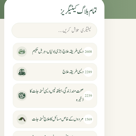
تمام بلاگ کیٹیگریز
دیسی طریقہ علاج، جڑی بوٹیاں، ہربل حکیم
2608
دیسی طریقہ علاج
2289
صحت مند زندگی، ہیلتھ ٹپس دیسی نسخہ جات کا
2239
ذخیرہ
مردوں کے خاص مسائل کا علاج نسخہ جات
1569