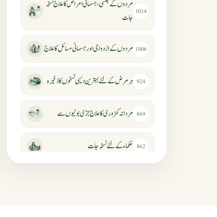
مردوں کے جنسی، جسمانی امراض کا علاج نسخہ
1014
جات
مردوں کے ازدواجی اور جسمانی مسائل کا علاج
1006
ہر مرض کے لئے بہترین دیسی نسخوں کا ذخیرہ
924
مردانہ کمزوری کا علاج جڑی بوٹیوں سے
869
حکماء کےلئے نسخہ جات
862
سرعت انزال کا علاج اور دیسی نسخہ جات
818
عضوخاص کے لئے طلاء جات کے زبردست
746