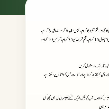
ء : گوند کیکر 10 گرام، ست گلو 6 گرام، ست سلاجیت 6 گرام، ثعلب مصری 6 گرام، تخم کشنیز 6 گرام، بہمن سفید 6 گرام، طباشیر 6 گرام،
تخم اوٹنگن 6 گرام، طباشیر 6 گرام، شقاقل مصری 6 گرام، دانہ الائچی 6 گرام، اسبوس اسپغول 15 گرام، تخم تمر ہندی 35 گرام، کمرکس 10 گرام،
کیساتھ ایک ماہ استعمال کریں
لید کو گاڑھا کرتا ہے اور ذکاوت حس کو اعتدال پر رکھتا ہے
زم رکھتا ہوں آپ کو بلکل ٹھیک نسخے بتاتا ہوں ان میں کچھ کمی
مد عرفان