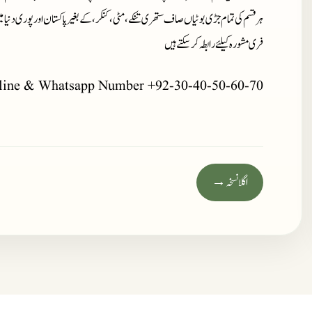
ہر قسم کی تمام جڑی بوٹیاں صاف ستھری تنکے، مٹی، کنکر، کے بغیر پاکستان اور پوری دنیا 
فری مشورہ کیلئے رابطہ کر سکتے ہیں
line & Whatsapp Number +92-30-40-50-60-70
اگلا نسخہ →