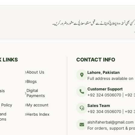
ی بھی نسخہ، دوا یا علاج کو اپنانے سے قبل مستند معالج سے مشورہ ضرور کریں۔
→
 LINKS
CONTACT INFO
About Us
Lahore, Pakistan
Full address available on
Blogs
Customer Support
Digital
sis
+92 324 0506070
|
+92 
Payments
 Policy
My account
Sales Team
+92 304 0506070
|
+92 
and
Herbs Index
ions
alshifaherbal@gmail.com
For orders, support & pr