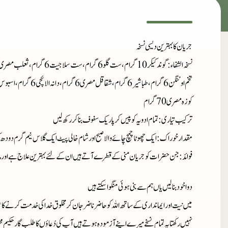
جریان کا بہترین دیسی نسخہ
نسخہ الشفا
کوزہ مصری 70 گرام
ترکیب تیاری
: تمام ادویہ کو پیس کر پاریک سفوف بنا کر رکھ لیں
مقدارخوراک
: ایک چھوٹا چمچ چائے والا صبح اور شام خالی پیٹ ایک گلاس نیم گرم دودھ 
فوائد
: جن حضرات کو جریان منی کے قطرے آتے ہیں ان کے لئے بہترین علاج ہے اورمادہ تو
دوا خود بنا لیں یاں ہم سے بنی ہوئی منگوا سکتے ہیں
میں نیت اور ایمانداری کے ساتھ اللہ کو حاضر ناضر جان کر مخلوق خدا کی خدمت کرنے کا ع
نہیں رکھتا یہ تمام نسخے میرے اپنے آزمودہ ہوتے ہیں آپ کی دُعاؤں کا طلب گار حکیم مح