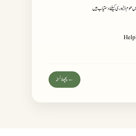
میں ھوم ڈلیوری کیلئے دستیاب ہیں
Help
← پچھلا نسخہ