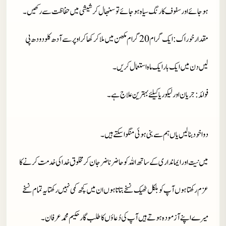
ہوجائے اور سفوف کا رنگ سیاہ ہوجائے تو سنبھال کر شیشی میں حفاظت سے رکھیں۔
مقدار خوراک
: ایک گرام 20 گرام مکھن میں ملا کر کھا کر اوپر سے آدھ کلو دودھ پی
لیں دن میں ایک بار ایک ماہ استعمال کریں۔
فوائد
: جریان اور لیکوریا کیلئے بہترین علاج ہے۔
دوا خود بنا لیں یاں ہم سے بنی ہوئی منگوا سکتے ہیں۔
میں نیت اور ایمانداری کے ساتھ اللہ کو حاضر ناضر جان کر مخلوق خدا کی خدمت کرنے کا
عزم رکھتا ہوں آپ کو بلکل ٹھیک نسخے بتاتا ہوں ان میں کچھ کمی نہیں رکھتا یہ تمام نسخے
میرے اپنے آزمودہ ہوتے ہیں آپ کی دُعاؤں کا طلب گار حکیم محمد عرفان۔