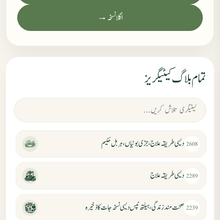
اگلا نسخہ →
تمام بلاگ کیٹیگریز
دیسی طریقہ علاج، جڑی بوٹیاں، ہربل حکیم
2608
دیسی طریقہ علاج
2289
صحت مند زندگی، ہیلتھ ٹپس دیسی نسخہ جات کا ذخیرہ
2239