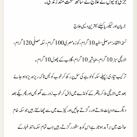
جڑی بوٹیوں کے علاج کے ساتھ صحت مند زندگی۔
جریان اور لیکوریا کیلئے بہترین دیسی علاج
نسخہ الشفاء
: موصلی سفید 10 گرام، کوزہ مصری 100 گرام، سکہ مصفٰی 120گرام،
الائچی سبز 10 گرام، طباشیر 10 گرام، گلاب کے پھول 10 گرام۔
ترکیب تیاری
: پہلے سکہ کو لوہے کی سل پررکھ کر خوب کوٹیں تاکہ ریزہ ریزہ ہوجائے
بعد میں الائچی ملا کر پتھر کے کونڈے میں ڈال کر خوب زور سے گھوٹیں اور پھر یکے بعد
دیگرے ادویات ملاتے اور رگڑتے جائیں اور کپڑے میں سے چھانتے رہیں جو سکہ خام
حالت میں برآمد ہوتا رہے اس کو بدستور رگڑتے رہیں جب تمام سکہ مانند غبار کے