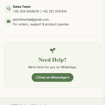
Sales Team
+92 304 0506070
|
+92 321 3131415
جلد کے امراض کےلئے مختلف دیسی نسخہ جات
238
alshifaherbal@gmail.com
For orders, support & product queries.
جگر کے امراض کےلئے مختلف دیسی نسخہ جات
236
خون کے امراض کےلئے مختلف دیسی نسخہ جات
226
Need Help?
کمر درد کا جڑی بو ٹیوں سے علاج اور نسخہ جات
198
We’re here for you on WhatsApp.
جسمانی کمزوری کا علاج اور نسخہ جات
193
Chat on WhatsApp
دردیں تمام جسمانی دردوں کا دیسی علاج
190