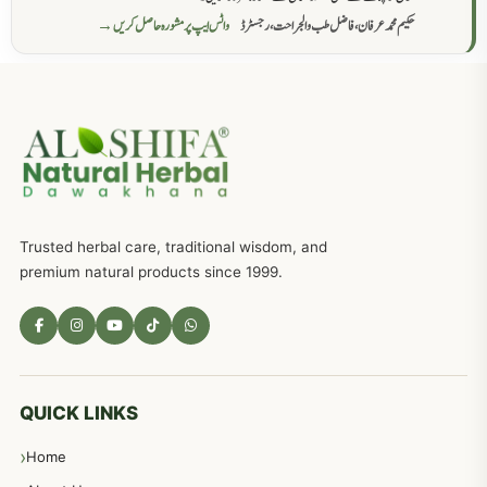
حکیم محمد عرفان، فاضل طب والجراحت، رجسٹرڈ
واٹس ایپ پر مشورہ حاصل کریں →
عضوخاص کے لئے طلاء جات کے زبردست نسخے
746
جریان، احتلام کےلئے جڑی بوٹیوں کیساتھ دیسی علاج
719
ذکاوت حس کے علاج کےلئے مختلف دیسی نسخہ جات
636
Trusted herbal care, traditional wisdom, and
امراضِ معدہ کا علاج دیسی نسخہ جات
557
premium natural products since 1999.
مادہ تولید، منی کا جڑی بوٹیوں کیساتھ علاج
539
معدہ اور آنتوں کے امراض کا علاج مختلف دیسی نسخہ جات
496
QUICK LINKS
Home
پیٹ، معدہ اور آنتوں کے امراض نسخہ جات
492