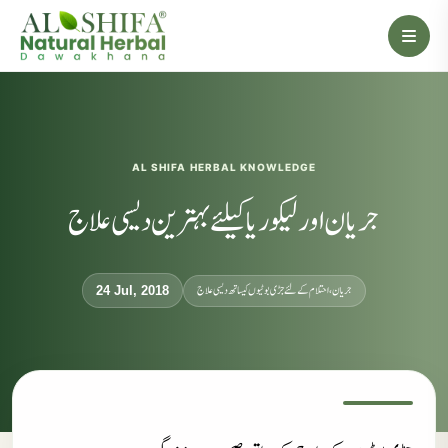
AL SHIFA HERBAL KNOWLEDGE
جریان اور لیکوریا کیلئے بہترین دیسی علاج
جریان، احتلام کےلئے جڑی بوٹیوں کیساتھ دیسی علاج
24 Jul, 2018