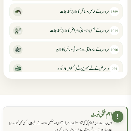
مردوں کے خاص مسائل کا علاج نسخہ جات
1569
مردوں کے جنسی، جسمانی امراض کا علاج نسخہ جات
1014
مردوں کے ازدواجی اور جسمانی مسائل کا علاج
1006
ہر مرض کے لئے بہترین دیسی نسخوں کا ذخیرہ
924
مردانہ کمزوری کا علاج جڑی بوٹیوں سے
869
حکماء کےلئے نسخہ جات
862
اہم طبی نوٹ
!
اس ویب سائٹ پر فراہم کی گئی تمام معلومات صرف آگاہی اور تعلیمی مقاصد کے لیے ہیں۔ کسی بھی نسخہ، دوا یا
سرعت انزال کا علاج اور دیسی نسخہ جات
818
علاج کو اپنانے سے قبل مستند معالج سے مشورہ ضرور کریں۔