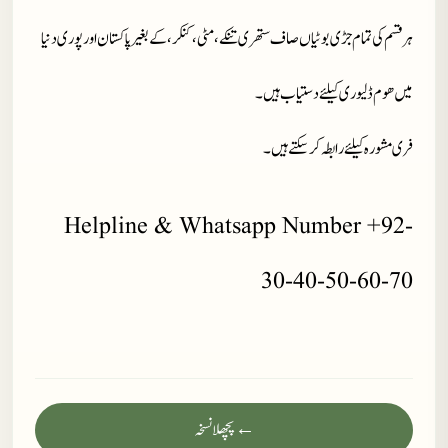
ہر قسم کی تمام جڑی بوٹیاں صاف ستھری تنکے، مٹی، کنکر، کے بغیر پاکستان اور پوری دنیا
میں ھوم ڈلیوری کیلئے دستیاب ہیں۔
فری مشورہ کیلئے رابطہ کر سکتے ہیں۔
Helpline & Whatsapp Number +92-
30-40-50-60-70
← پچھلا نسخہ