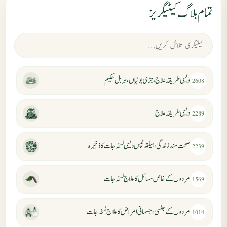
تمام بلاگ کیٹیگریز
دیسی طریقہ علاج، جڑی بوٹیاں، ہربل حکیم
2608
دیسی طریقہ علاج
2289
صحت مند زندگی، ہیلتھ ٹپس دیسی نسخہ جات کا ذخیرہ
2239
مردوں کے خاص مسائل کا علاج نسخہ جات
1569
مردوں کے جنسی، جسمانی امراض کا علاج نسخہ جات
1014