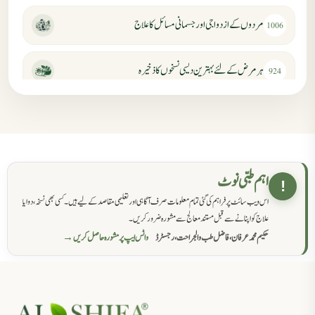
مردوں کے ازدواجی اور جسمانی مسائل کا علاج
1006
ہر مرض کے لئے بہترین دیسی نسخوں کا ذخیرہ
924
مردانہ کمزوری کا علاج جڑی بوٹیوں سے
869
حکماء کےلئے نسخہ جات
862
اہم طبی نوٹ
!
اس ویب سائٹ پر فراہم کی گئی تمام معلومات صرف آگاہی اور تعلیمی مقاصد کے لیے ہیں۔ کسی بھی نسخہ، دوا یا
سرعت انزال کا علاج اور دیسی نسخہ جات
818
علاج کو اپنانے سے قبل مستند معالج سے مشورہ ضرور کریں۔
حکیم محمد عرفان، فاضل طب والجراحت، رجسٹرڈ
واٹس ایپ پر مشورہ حاصل کریں →
عضوخاص کے لئے طلاء جات کے زبردست نسخے
746
جریان، احتلام کےلئے جڑی بوٹیوں کیساتھ دیسی علاج
719