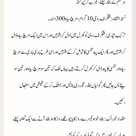
ہر قسم کے بخار کیلئے، مجرب ترین نسخہ
نسخہ الشفاء
: شنگرف رومی 10 گرام، مرچ سیاہ 300 دانہ۔
ترکیب تیاری
: شنگرف رومی کو کھرل میں ڈال کرپیسیں اور اس میں ایک مرچ سیاہ ڈال
کر پیسیں اور پھر ایک پتہ تلسی کا شامل کرکے پیسیں اور اسی طرح باری باری سےمرچ
سیاہ اور تلسی کا پتہ ڈال کر کھرل کرتے رہیں یہاں تک کہ تین سو مرچ سیاہ اور تین سو
پتے پس جائیں پھر گولیاں بقدر نخوردی بنالیں اور خشک کرکے شیشی میں سنبھال
رکھیں۔
مقدار خوراک
: بخارخواہ تیسرے روز کا یا چوتھے روز کا ہو بخار آنے سے ایک گھنٹہ پہلے
بیری کے پتوں میں ایک گولی لپیٹ کر کھائیں۔