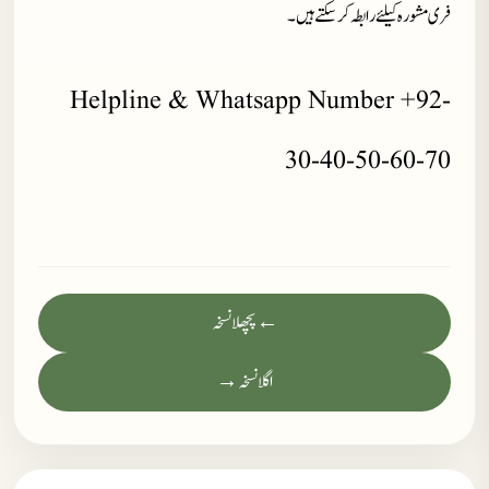
فری مشورہ کیلئے رابطہ کر سکتے ہیں۔
Helpline & Whatsapp Number +92-
30-40-50-60-70
← پچھلا نسخہ
اگلا نسخہ →