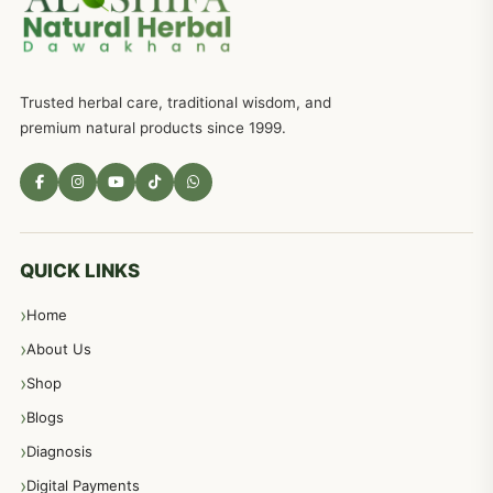
ذکاوت حس کے علاج کےلئے مختلف دیسی نسخہ جات
636
Trusted herbal care, traditional wisdom, and
امراضِ معدہ کا علاج دیسی نسخہ جات
557
premium natural products since 1999.
مادہ تولید، منی کا جڑی بوٹیوں کیساتھ علاج
539
معدہ اور آنتوں کے امراض کا علاج مختلف دیسی نسخہ جات
496
QUICK LINKS
Home
پیٹ، معدہ اور آنتوں کے امراض نسخہ جات
492
About Us
Shop
مشت زنی، ہاتھ رسی، ماسٹر بیشن کا علاج اور نسخہ جات
364
Blogs
Diagnosis
اعصاب اور پٹھوں کے امراض کےلئے دیسی نسخہ جات
350
Digital Payments