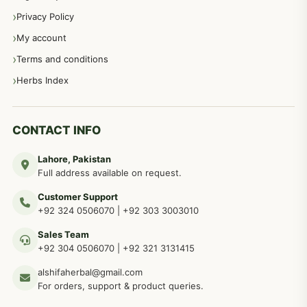
Privacy Policy
عورتوں کے امراض کےلئے مختلف دیسی نسخہ جات
334
My account
Terms and conditions
مردانہ طاقت مردانہ ٹائمنگ مردانہ کمزوری کے لیے نسخہ جات
281
Herbs Index
دماغی امراض کےلئے مختلف دیسی نسخہ جات
277
CONTACT INFO
Lahore, Pakistan
مردوں کے خاص امراض کے بے شمار دیسی نسخے
267
Full address available on request.
Customer Support
عضو خاص کےلئے طلاء، مالش دیسی علاج
+92 324 0506070
|
+92 303 3003010
263
Sales Team
+92 304 0506070
|
+92 321 3131415
جلد کے امراض کےلئے مختلف دیسی نسخہ جات
238
alshifaherbal@gmail.com
For orders, support & product queries.
جگر کے امراض کےلئے مختلف دیسی نسخہ جات
236