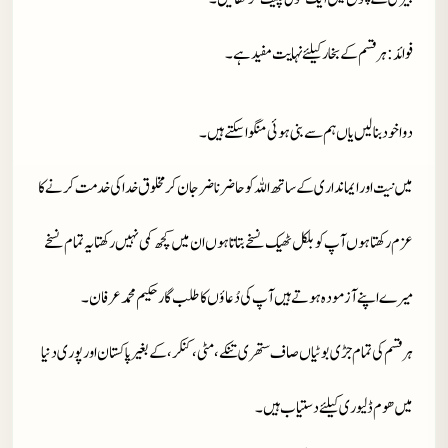
فوائد
: ہر قسم کے بخار کیلئے نہایت مفید ہے۔
دوا خود بنا لیں یاں ہم سے بنی ہوئی منگوا سکتے ہیں۔
میں نیت اور ایمانداری کے ساتھ اللہ کو حاضر ناضر جان کر مخلوق خدا کی خدمت کرنے کا
عزم رکھتا ہوں آپ کو بلکل ٹھیک نسخے بتاتا ہوں ان میں کچھ کمی نہیں رکھتا یہ تمام نسخے
میرے اپنے آزمودہ ہوتے ہیں آپ کی دُعاؤں کا طلب گار حکیم محمد عرفان۔
ہر قسم کی تمام جڑی بوٹیاں صاف ستھری تنکے، مٹی، کنکر، کے بغیر پاکستان اور پوری دنیا
میں ھوم ڈلیوری کیلئے دستیاب ہیں۔