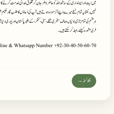
میں نیت اور ایمانداری کے ساتھ اللہ کو حاضر ناضر جان کر مخلوق خدا کی خدمت کرنے کا ع
نہیں رکھتا یہ تمام نسخے میرے اپنے آزمودہ ہوتے ہیں آپ کی دُعاؤں کا طلب گار حکیم م
ہر قسم کی تمام جڑی بوٹیاں صاف ستھری تنکے، مٹی، کنکر، کے بغیر پاکستان اور پوری دنیا 
فری مشورہ کیلئے رابطہ کر سکتے ہیں۔
line & Whatsapp Number +92-30-40-50-60-70
اگلا نسخہ →