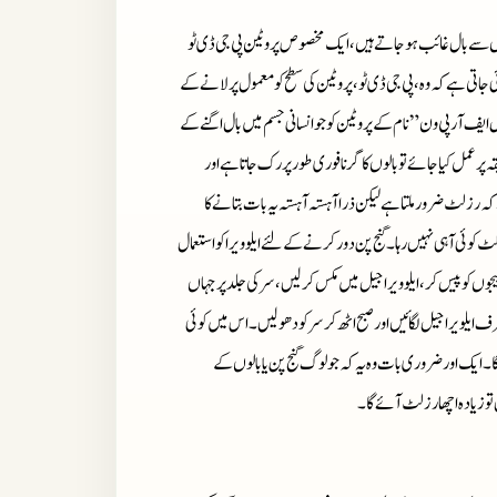
اں سے بال غائب ہوجاتے ہیں، ایک مخصوص پروٹین پی جی ڈی ٹو
 جاتی ہے کہ وہ ، پی جی ڈی ٹو، پروٹین کی سطح کو معمول پر لانے کے
 ایف آر پی ون” نام کے پروٹین کوجو انسانی جسم میں بال اگنے کے
 عمل کیا جائے تو بالوں کا گرنا فوری طور پر رک جاتا ہے اور
 رزلٹ ضرور ملتا ہے لیکن ذرا آہستہ آہستہ یہ بات بتانے کا
کوئی آ ہی نہیں رہا۔ گنج پن دور کرنے کے لئے ایلوویرا کو استعمال
، 9 عدد لیموں کے بیج۔ لیموں کے بیجوں کو پیس کر، ایلوویرا جیل میں مکس کر لیں، سر کی جلد پر جہاں
رف ایلویرا جیل لگائیں اور صبح اٹھ کر سر کودھو لیں۔ اس میں کوئی
۔ ایک اور ضروری بات وہ یہ کہ جو لوگ گنج پن یا بالوں کے
ں تو زیادہ اچھا رزلٹ آئے گا۔