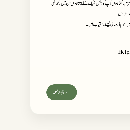
زم رکھتا ہوں آپ کو بلکل ٹھیک نسخے بتاتا ہوں ان میں کچھ کمی
حمد عرفان۔
میں ھوم ڈلیوری کیلئے دستیاب ہیں۔
Help
← پچھلا نسخہ