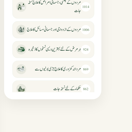
مردوں کے جنسی، جسمانی امراض کا علاج نسخہ
1014
جات
مردوں کے ازدواجی اور جسمانی مسائل کا علاج
1006
ہر مرض کے لئے بہترین دیسی نسخوں کا ذخیرہ
924
مردانہ کمزوری کا علاج جڑی بوٹیوں سے
869
حکماء کےلئے نسخہ جات
862
سرعت انزال کا علاج اور دیسی نسخہ جات
818
عضوخاص کے لئے طلاء جات کے زبردست
746