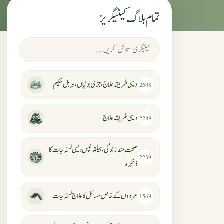
تمام بلاگ کیٹیگریز
دیسی طریقہ علاج، جڑی بوٹیاں، ہربل حکیم
2608
دیسی طریقہ علاج
2289
صحت مند زندگی، ہیلتھ ٹپس دیسی نسخہ جات کا
2239
ذخیرہ
مردوں کے خاص مسائل کا علاج نسخہ جات
1569