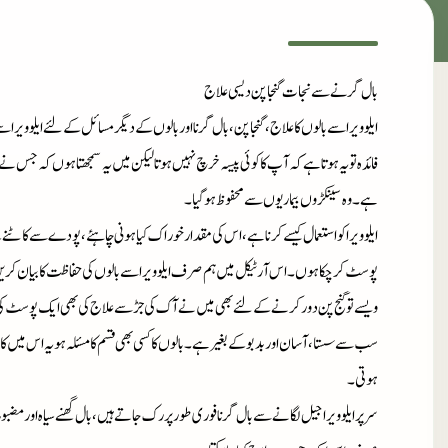
بال گرنے سے نجات گنجا پن دیسی علاج
ایلوویرا سے بالوں کا علاج، گنجا پن، بال گرنا اوربالوں کے دیگر مسائل کے لئے ایلوویرا سے 
فائدہ تو یہ ہوتا ہے کہ آپ کا کوئی پیسہ خرچ نہیں ہوتا لیکن میں یہ سمجھتا ہوں کہ جس نے ای
ہے۔ وہ سینکڑوں بیماریوں سے محفوظ ہو گیا۔
ایلوویرا کو استعمال کیسے کرنا ہے، اس کی مقدار خوراک کیا ہونی چاہئے، پودے سے کاٹنے
پوسٹ کر چکا ہوں۔ اس آرٹیکل میں ہم صرف ایلوویرا سے بالوں کی حفاظت کا بیان کر
ویسے تو گنج پن دور کرنے کے لئے بھی میں نے آک کی جڑ سے علاج کی بھی ایک پوسٹ کی
سب سے سستا، آسان اوربدبو کے بغیرہے۔ بالوں کا کسی بھی قسم کا مسئلہ ہو یہ اس میں کارگ
ہوتی۔
سر پر ایلوویرا جیل لگانے سے بال گرنا فوری طور پر رک جاتے ہیں، بال گھنے سیاہ اور مضب