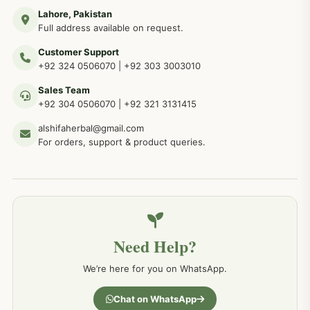
Lahore, Pakistan
مردوں کے خاص امراض کے بے شمار دیسی نسخے
267
Full address available on request.
Customer Support
عضو خاص کےلئے طلاء، مالش دیسی علاج
+92 324 0506070
|
+92 303 3003010
263
Sales Team
+92 304 0506070
|
+92 321 3131415
جلد کے امراض کےلئے مختلف دیسی نسخہ جات
238
alshifaherbal@gmail.com
For orders, support & product queries.
جگر کے امراض کےلئے مختلف دیسی نسخہ جات
236
خون کے امراض کےلئے مختلف دیسی نسخہ جات
226
Need Help?
کمر درد کا جڑی بو ٹیوں سے علاج اور نسخہ جات
198
We’re here for you on WhatsApp.
جسمانی کمزوری کا علاج اور نسخہ جات
193
Chat on WhatsApp