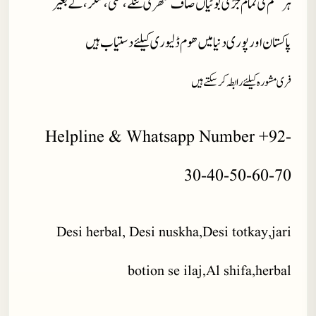
ہر قسم کی تمام جڑی بوٹیاں صاف ستھری تنکے، مٹی، کنکر، کے بغیر
پاکستان اور پوری دنیا میں ھوم ڈلیوری کیلئے دستیاب ہیں
فری مشورہ کیلئے رابطہ کر سکتے ہیں
Helpline & Whatsapp Number +92-
30-40-50-60-70
Desi herbal, Desi nuskha,Desi totkay,jari
botion se ilaj,Al shifa,herbal