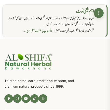
حکماء کےلئے نسخہ جات
862
اہم طبی نوٹ
!
اس ویب سائٹ پر فراہم کی گئی تمام معلومات صرف آگاہی اور تعلیمی مقاصد کے لیے ہیں۔ کسی بھی نسخہ، دوا یا
سرعت انزال کا علاج اور دیسی نسخہ جات
818
علاج کو اپنانے سے قبل مستند معالج سے مشورہ ضرور کریں۔
حکیم محمد عرفان، فاضل طب والجراحت، رجسٹرڈ
واٹس ایپ پر مشورہ حاصل کریں →
عضوخاص کے لئے طلاء جات کے زبردست نسخے
746
جریان، احتلام کےلئے جڑی بوٹیوں کیساتھ دیسی علاج
719
ذکاوت حس کے علاج کےلئے مختلف دیسی نسخہ جات
636
Trusted herbal care, traditional wisdom, and
امراضِ معدہ کا علاج دیسی نسخہ جات
557
premium natural products since 1999.
مادہ تولید، منی کا جڑی بوٹیوں کیساتھ علاج
539