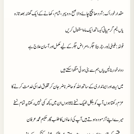
مقدار خوراک
: آددھا چمچ چائے والا صبح، دوپہر، شام، کھانے کے ایک گھنٹہ بعد تازہ
یاں نیم گرم پانی کیساتھ ایک ماہ استعمال کریں
فوائد
: فیٹی لیور، چربیلا جگر، امراض جگر کے لیے مکمل اور آسان علاج ہے
دواء خود بنا لیں یاں ہم سے بنی ہوئی منگوا سکتے ہیں
میں نیت اور ایمانداری کے ساتھ اللہ کو حاضر ناضر جان کر مخلوق خدا کی خدمت کرنے کا
عزم رکھتا ہوں آپ کو بلکل ٹھیک نسخے بتاتا ہوں ان میں کچھ کمی نہیں رکھتا یہ تمام نسخے
میرے اپنے آزمودہ ہوتے ہیں آپ کی دُعاؤں کا طلب گار حکیم محمد عرفان