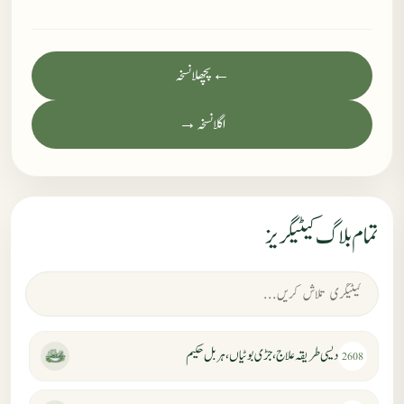
← پچھلا نسخہ
اگلا نسخہ →
تمام بلاگ کیٹیگریز
دیسی طریقہ علاج، جڑی بوٹیاں، ہربل حکیم
2608