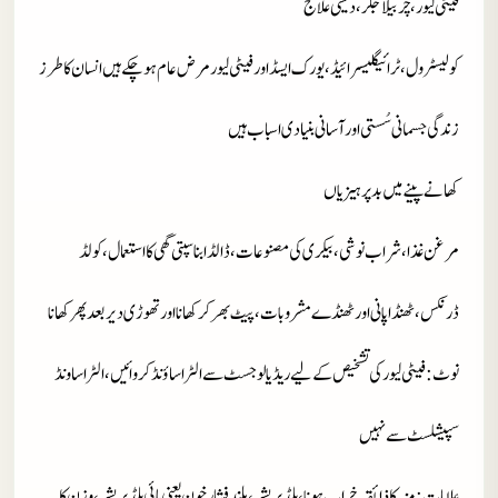
فیٹی لیور، چربیلا جگر، دیسی علاج
کولیسٹرول، ٹرائیگلیسرائیڈ، یورک ایسڈ اور فیٹی لیور مرض عام ہو چکے ہیں انسان کا طرز
زندگی جسمانی سُستی اور آسانی بنیادی اسباب ہیں
کھانے پینے میں بد پرہیزیاں
مرغن غذا، شراب نوشی، بیکری کی مصنوعات، ڈالڈا بناسپتی گھی کا استعمال، کولڈ
ڈرنکس، ٹھنڈا پانی اور ٹھنڈے مشروبات، پیٹ بھر کر کھانا اور تھوڑی دیر بعد پھر کھانا
نوٹ
: فیٹی لیور کی تشخیص کے لیے ریڈیالوجسٹ سے الٹراساؤنڈ کروائیں، الٹراساونڈ
سپیشلسٹ سے نہیں
علامات
: منہ کا ذائقہ خراب ہونا، بلڈ پریشر، بلند فشار خون یعنی ہائی بلڈ پریشر، وزن کا