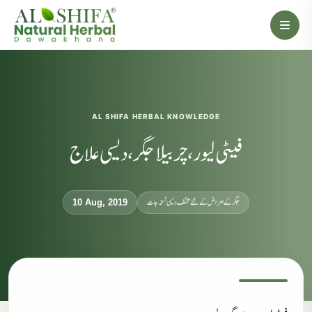
AL SHIFA HERBAL KNOWLEDGE
فیٹی لیور، چربیلا جگر، دیسی علاج
جگر کے امراض کےلئے مختلف دیسی نسخہ جات
10 Aug, 2019