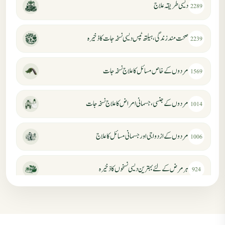
دیسی طریقہ علاج
2289
صحت مند زندگی، ہیلتھ ٹپس دیسی نسخہ جات کا ذخیرہ
2239
مردوں کے خاص مسائل کا علاج نسخہ جات
1569
مردوں کے جنسی، جسمانی امراض کا علاج نسخہ جات
1014
مردوں کے ازدواجی اور جسمانی مسائل کا علاج
1006
ہر مرض کے لئے بہترین دیسی نسخوں کا ذخیرہ
924
مردانہ کمزوری کا علاج جڑی بوٹیوں سے
869