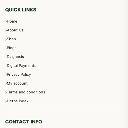
معدہ اور آنتوں کے امراض کا علاج مختلف دیسی نسخہ جات
496
QUICK LINKS
Home
پیٹ، معدہ اور آنتوں کے امراض نسخہ جات
492
About Us
Shop
مشت زنی، ہاتھ رسی، ماسٹر بیشن کا علاج اور نسخہ جات
364
Blogs
Diagnosis
اعصاب اور پٹھوں کے امراض کےلئے دیسی نسخہ جات
350
Digital Payments
Privacy Policy
عورتوں کے امراض کےلئے مختلف دیسی نسخہ جات
334
My account
Terms and conditions
مردانہ طاقت مردانہ ٹائمنگ مردانہ کمزوری کے لیے نسخہ جات
281
Herbs Index
دماغی امراض کےلئے مختلف دیسی نسخہ جات
277
CONTACT INFO