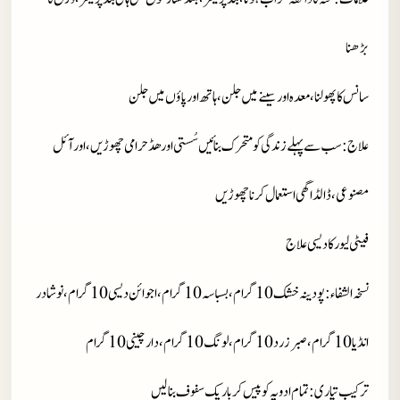
بڑھنا
سانس کا پھولنا، معدہ اور سینے میں جلن، ہاتھ اور پاؤں میں جلن
علاج
: سب سے پہلے زندگی کو متحرک بنائیں سُستی اور ھڈ حرامی چھوڑیں، اور آئل
مصنوعی، ڈالڈا گھی استعمال کرنا چھوڑیں
فیٹی لیور کا دیسی علاج
نسخہ الشفاء
: پودینہ خشک 10 گرام، بسباسہ 10 گرام، اجوائن دیسی 10 گرام، نوشادر
انڈیا 10 گرام، صبر زرد 10 گرام، لونگ 10 گرام، دارچینی 10 گرام
ترکیب تیاری
: تمام ادویہ کو پیس کر باریک سفوف بنا لیں