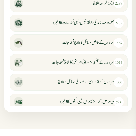
دیسی طریقہ علاج
2289
صحت مند زندگی، ہیلتھ ٹپس دیسی نسخہ جات کا ذخیرہ
2239
مردوں کے خاص مسائل کا علاج نسخہ جات
1569
مردوں کے جنسی، جسمانی امراض کا علاج نسخہ جات
1014
مردوں کے ازدواجی اور جسمانی مسائل کا علاج
1006
ہر مرض کے لئے بہترین دیسی نسخوں کا ذخیرہ
924
مردانہ کمزوری کا علاج جڑی بوٹیوں سے
869