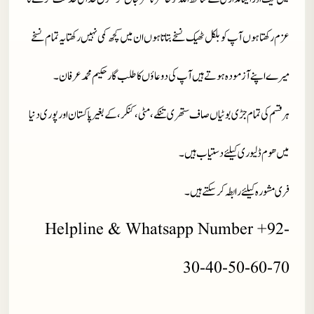
عزم رکھتا ہوں آپ کو بلکل ٹھیک نسخے بتاتا ہوں ان میں کچھ کمی نہیں رکھتا یہ تمام نسخے
میرے اپنے آزمودہ ہوتے ہیں آپ کی دوعاؤں کا طلب گار حکیم محمد عرفان۔
ہر قسم کی تمام جڑی بوٹیاں صاف ستھری تنکے، مٹی، کنکر، کے بغیر پاکستان اور پوری دنیا
میں ھوم ڈلیوری کیلئے دستیاب ہیں ۔
فری مشورہ کیلئے رابطہ کر سکتے ہیں۔
Helpline & Whatsapp Number +92-
30-40-50-60-70