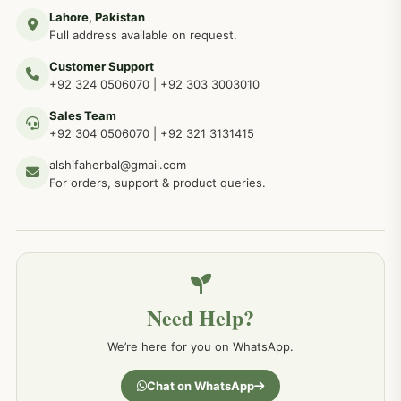
Lahore, Pakistan
مردوں کے خاص امراض کے بے شمار دیسی نسخے
267
Full address available on request.
Customer Support
عضو خاص کےلئے طلاء، مالش دیسی علاج
+92 324 0506070
|
+92 303 3003010
263
Sales Team
+92 304 0506070
|
+92 321 3131415
جلد کے امراض کےلئے مختلف دیسی نسخہ جات
238
alshifaherbal@gmail.com
For orders, support & product queries.
جگر کے امراض کےلئے مختلف دیسی نسخہ جات
236
خون کے امراض کےلئے مختلف دیسی نسخہ جات
226
Need Help?
کمر درد کا جڑی بو ٹیوں سے علاج اور نسخہ جات
198
We’re here for you on WhatsApp.
جسمانی کمزوری کا علاج اور نسخہ جات
193
Chat on WhatsApp