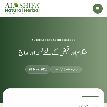
AL SHIFA HERBAL KNOWLEDGE
احتلام اور قبض کےلئے نسخہ اور علاج
امراضِ معدہ کا علاج دیسی نسخہ جات
28 May, 2018