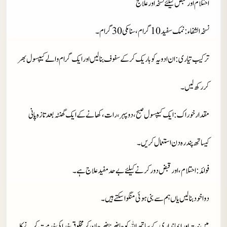
احتلام اور قبض کیلئے نسخہ اور علاج
نسخہ الشفاء
: نمک سفید 10 گرام، سنامکی 30 گرام۔
ترکیب تیاری
: ان ادویہ کو باریک کرکے سفوف بنالیں اور ایک گرام والے کیپسول بھر
کر رکھ لیں۔
مقدار خوراک
: ایک کیپسول صبح، دوپہر، رات، کھانے کے ایک گھنٹہ بعد تازہ پانی
کیساتھ پندرہ دن استعمال کریں۔
فوائد
: احتلام، اور قبض دور کرنے کیلئے بے حد مفید علاج ہے۔
دوا خود بنا لیں یاں ہم سے بنی ہوئی منگوا سکتے ہیں۔
میں نیت اور ایمانداری کے ساتھ اللہ کو حاضر ناضر جان کر مخلوق خدا کی خدمت کرنے کا