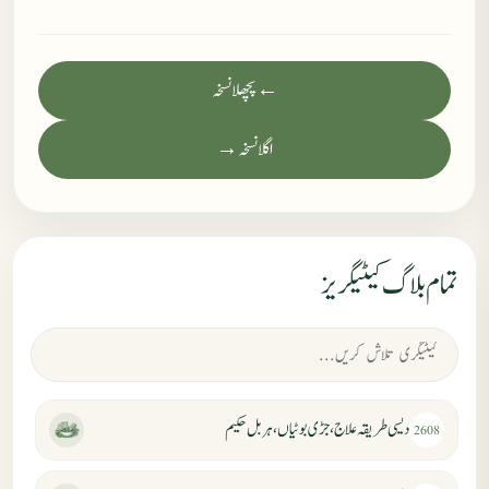
← پچھلا نسخہ
اگلا نسخہ →
تمام بلاگ کیٹیگریز
دیسی طریقہ علاج، جڑی بوٹیاں، ہربل حکیم
2608