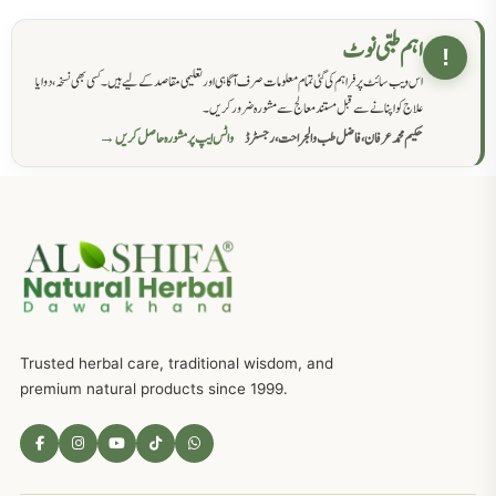
حکماء کےلئے نسخہ جات
862
اہم طبی نوٹ
!
اس ویب سائٹ پر فراہم کی گئی تمام معلومات صرف آگاہی اور تعلیمی مقاصد کے لیے ہیں۔ کسی بھی نسخہ، دوا یا
سرعت انزال کا علاج اور دیسی نسخہ جات
818
علاج کو اپنانے سے قبل مستند معالج سے مشورہ ضرور کریں۔
حکیم محمد عرفان، فاضل طب والجراحت، رجسٹرڈ
واٹس ایپ پر مشورہ حاصل کریں →
عضوخاص کے لئے طلاء جات کے زبردست نسخے
746
جریان، احتلام کےلئے جڑی بوٹیوں کیساتھ دیسی علاج
719
ذکاوت حس کے علاج کےلئے مختلف دیسی نسخہ جات
636
Trusted herbal care, traditional wisdom, and
امراضِ معدہ کا علاج دیسی نسخہ جات
557
premium natural products since 1999.
مادہ تولید، منی کا جڑی بوٹیوں کیساتھ علاج
539