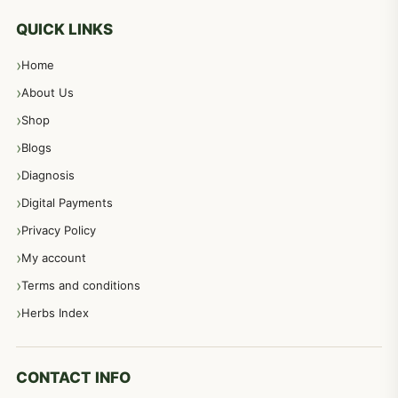
معدہ اور آنتوں کے امراض کا علاج مختلف دیسی نسخہ جات
496
QUICK LINKS
Home
پیٹ، معدہ اور آنتوں کے امراض نسخہ جات
492
About Us
Shop
مشت زنی، ہاتھ رسی، ماسٹر بیشن کا علاج اور نسخہ جات
364
Blogs
Diagnosis
اعصاب اور پٹھوں کے امراض کےلئے دیسی نسخہ جات
350
Digital Payments
Privacy Policy
عورتوں کے امراض کےلئے مختلف دیسی نسخہ جات
334
My account
Terms and conditions
مردانہ طاقت مردانہ ٹائمنگ مردانہ کمزوری کے لیے نسخہ جات
281
Herbs Index
دماغی امراض کےلئے مختلف دیسی نسخہ جات
277
CONTACT INFO