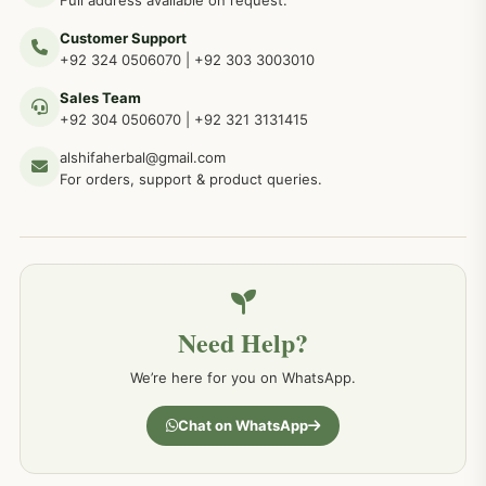
Customer Support
عضو خاص کےلئے طلاء، مالش دیسی علاج
+92 324 0506070
|
+92 303 3003010
263
Sales Team
+92 304 0506070
|
+92 321 3131415
جلد کے امراض کےلئے مختلف دیسی نسخہ جات
238
alshifaherbal@gmail.com
For orders, support & product queries.
جگر کے امراض کےلئے مختلف دیسی نسخہ جات
236
خون کے امراض کےلئے مختلف دیسی نسخہ جات
226
Need Help?
کمر درد کا جڑی بو ٹیوں سے علاج اور نسخہ جات
198
We’re here for you on WhatsApp.
جسمانی کمزوری کا علاج اور نسخہ جات
193
Chat on WhatsApp
دردیں تمام جسمانی دردوں کا دیسی علاج