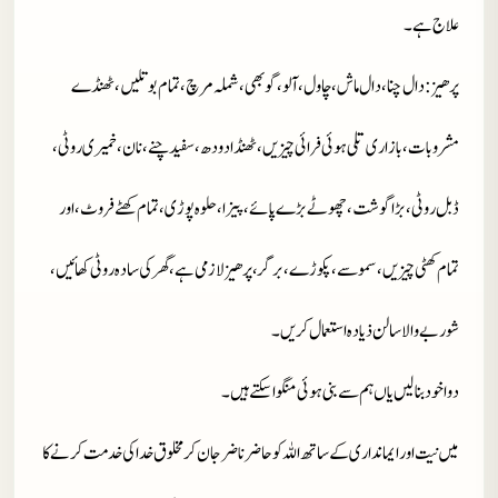
علاج ہے۔
پر ھیز
: دال چنا، دال ماش، چاول، آلو، گوبھی، شملہ مرچ، تمام بوتلیں، ٹھنڈے
مشروبات، بازاری تلی ہوئی فرائی چیزیں، ٹھنڈا دودھ، سفید چنے،نان، خمیری روٹی،
ڈبل روٹی، بڑا گوشت، چھوٹے بڑے پائے، پیزا، حلوہ پوڑی، تمام کھٹے فروٹ، اور
تمام کھٹی چیزیں، سموسے، پکوڑے، برگر، پرھیز لازمی ہے، گھر کی سادہ روٹی کھائیں ،
شوربے والا سالن ذیادہ استعمال کریں۔
دوا خود بنا لیں یاں ہم سے بنی ہوئی منگوا سکتے ہیں۔
میں نیت اور ایمانداری کے ساتھ اللہ کو حاضر ناضر جان کر مخلوق خدا کی خدمت کرنے کا