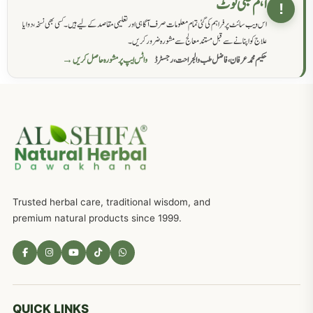
اہم طبی نوٹ
!
اس ویب سائٹ پر فراہم کی گئی تمام معلومات صرف آگاہی اور تعلیمی مقاصد کے لیے ہیں۔ کسی بھی نسخہ، دوا یا
سرعت انزال کا علاج اور دیسی نسخہ جات
818
علاج کو اپنانے سے قبل مستند معالج سے مشورہ ضرور کریں۔
حکیم محمد عرفان، فاضل طب والجراحت، رجسٹرڈ
واٹس ایپ پر مشورہ حاصل کریں →
عضوخاص کے لئے طلاء جات کے زبردست نسخے
746
جریان، احتلام کےلئے جڑی بوٹیوں کیساتھ دیسی علاج
719
ذکاوت حس کے علاج کےلئے مختلف دیسی نسخہ جات
636
Trusted herbal care, traditional wisdom, and
امراضِ معدہ کا علاج دیسی نسخہ جات
557
premium natural products since 1999.
مادہ تولید، منی کا جڑی بوٹیوں کیساتھ علاج
539
معدہ اور آنتوں کے امراض کا علاج مختلف دیسی نسخہ جات
496
QUICK LINKS