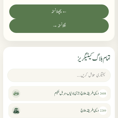
← پچھلا نسخہ
اگلا نسخہ →
تمام بلاگ کیٹیگریز
دیسی طریقہ علاج، جڑی بوٹیاں، ہربل حکیم
2608
دیسی طریقہ علاج
2289