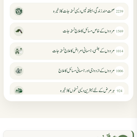
صحت مند زندگی، ہیلتھ ٹپس دیسی نسخہ جات کا ذخیرہ
2239
مردوں کے خاص مسائل کا علاج نسخہ جات
1569
مردوں کے جنسی، جسمانی امراض کا علاج نسخہ جات
1014
مردوں کے ازدواجی اور جسمانی مسائل کا علاج
1006
ہر مرض کے لئے بہترین دیسی نسخوں کا ذخیرہ
924
مردانہ کمزوری کا علاج جڑی بوٹیوں سے
869
حکماء کےلئے نسخہ جات
862