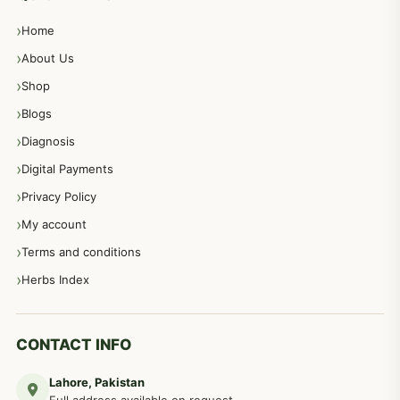
Home
پیٹ، معدہ اور آنتوں کے امراض نسخہ جات
492
About Us
Shop
مشت زنی، ہاتھ رسی، ماسٹر بیشن کا علاج اور نسخہ جات
364
Blogs
Diagnosis
اعصاب اور پٹھوں کے امراض کےلئے دیسی نسخہ جات
350
Digital Payments
Privacy Policy
عورتوں کے امراض کےلئے مختلف دیسی نسخہ جات
334
My account
Terms and conditions
مردانہ طاقت مردانہ ٹائمنگ مردانہ کمزوری کے لیے نسخہ جات
281
Herbs Index
دماغی امراض کےلئے مختلف دیسی نسخہ جات
277
CONTACT INFO
Lahore, Pakistan
مردوں کے خاص امراض کے بے شمار دیسی نسخے
267
Full address available on request.