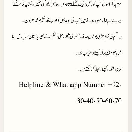
عزم رکھتا ہوں آپ کو بلکل ٹھیک نسخے بتاتا ہوں ان میں کچھ کمی نہیں رکھتا یہ تمام نسخے
میرے اپنے آزمودہ ہوتے ہیں آپ کی دوعاؤں کا طلب گار حکیم محمد عرفان۔
ہر قسم کی تمام جڑی بوٹیاں صاف ستھری تنکے، مٹی، کنکر، کے بغیر پاکستان اور پوری دنیا
میں ھوم ڈلیوری کیلئے دستیاب ہیں ۔
فری مشورہ کیلئے رابطہ کر سکتے ہیں۔
Helpline & Whatsapp Number +92-
30-40-50-60-70