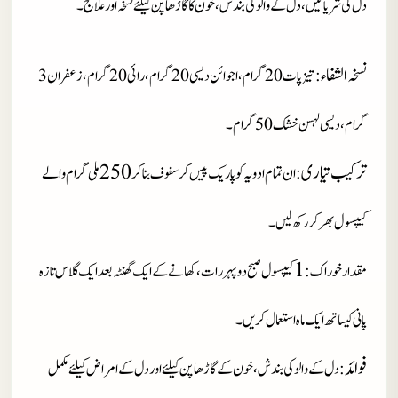
دل کی شریا نیں، دل کے والو کی بندش، خون کا گاڑھاپن کیلئےنسخہ اور علاج۔
نسخہ الشفاء
: تیزپات 20 گرام، اجوائن دیسی 20 گرام، رائی 20 گرام، زعفران 3
گرام، دیسی لہسن خشک 50 گرام۔
ترکیب تیاری
250
: ان تمام ادویہ کو پاریک پیس کر سفوف بنا کر
ملی گرام والے
کیپسول بھر کر رکھ لیں۔
1
مقدار خوراک
:
کیپسول صبح دوپہر رات، کھانے کے ایک گھنٹہ بعد ایک گلاس تازہ
پانی کیساتھ ایک ماہ استعمال کریں۔
فوائد
: دل کے والو کی بندش، خون کے گاڑھاپن کیلئے اور دل کے امراض کیلئے مکمل