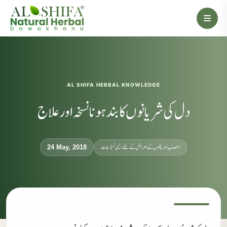
AL SHIFA HERBAL KNOWLEDGE
دل کی شریانوں کا بند ہونا نسخہ اور علاج
اعصاب اور پٹھوں کے امراض کےلئے دیسی نسخہ جات
24 May, 2018