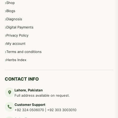
Shop
مشت زنی، ہاتھ رسی، ماسٹر بیشن کا علاج اور نسخہ جات
364
Blogs
Diagnosis
اعصاب اور پٹھوں کے امراض کےلئے دیسی نسخہ جات
350
Digital Payments
Privacy Policy
عورتوں کے امراض کےلئے مختلف دیسی نسخہ جات
334
My account
Terms and conditions
مردانہ طاقت مردانہ ٹائمنگ مردانہ کمزوری کے لیے نسخہ جات
281
Herbs Index
دماغی امراض کےلئے مختلف دیسی نسخہ جات
277
CONTACT INFO
Lahore, Pakistan
مردوں کے خاص امراض کے بے شمار دیسی نسخے
267
Full address available on request.
Customer Support
عضو خاص کےلئے طلاء، مالش دیسی علاج
+92 324 0506070
|
+92 303 3003010
263