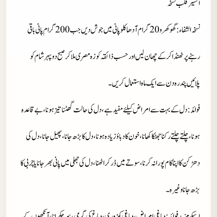
اکسیر قلب نسخہ
نسخہ الشفاء
: گھوکھرو 20 گرام آدھا کلو پانی میں جوش دیں جب 200 گرام پانی باقی
رہنے پر ٹھنڈا کرکے چھان لیں اور حسب ذائقہ کوزہ مصری ملاکر صبح دوپہر شام کو
پلائیں پندرہ دن سے ایک ماہ استعمال کریں۔
فوائد
: دل کے بہت سے امراض کیلئے مفید ہے، دل کی حالت گھٹنا تیز ہونا، بے قاعدہ
ہونا، چلتے چلتے رکنا جھٹکا کھانا، خون کا دباؤ زیادہ ہونا، دل کا بڑھ جانا، پھیل جانا، دل کی
دھڑکن کا اپنا کام پورا نہ کرنا، سوتے میں ڈر کر اٹھنا، دل کی جھلی میں پانی بھر جانا یا چربی کا
بڑھ جانا وغیرہ۔
اسکے مزید فوائد
: دماغی امراض، دماغی کمزوری، دماغ کی گرمی، سر چکرانا، آنکھوں کے