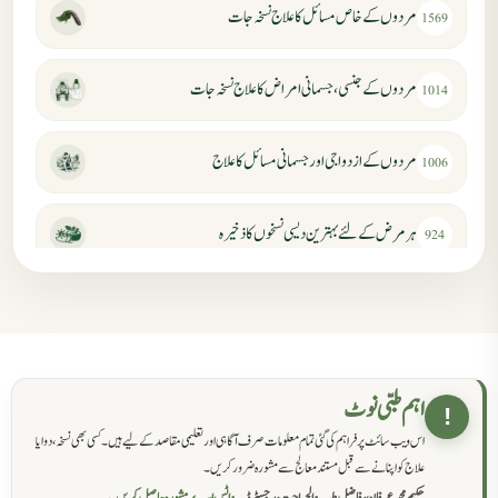
مردوں کے خاص مسائل کا علاج نسخہ جات
1569
مردوں کے جنسی، جسمانی امراض کا علاج نسخہ جات
1014
مردوں کے ازدواجی اور جسمانی مسائل کا علاج
1006
ہر مرض کے لئے بہترین دیسی نسخوں کا ذخیرہ
924
مردانہ کمزوری کا علاج جڑی بوٹیوں سے
869
حکماء کےلئے نسخہ جات
862
اہم طبی نوٹ
!
اس ویب سائٹ پر فراہم کی گئی تمام معلومات صرف آگاہی اور تعلیمی مقاصد کے لیے ہیں۔ کسی بھی نسخہ، دوا یا
سرعت انزال کا علاج اور دیسی نسخہ جات
818
علاج کو اپنانے سے قبل مستند معالج سے مشورہ ضرور کریں۔