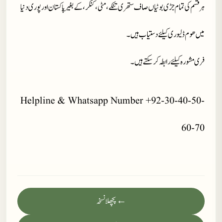
ہر قسم کی تمام جڑی بوٹیاں صاف ستھری تنکے، مٹی، کنکر، کے بغیر پاکستان اور پوری دنیا
میں ھوم ڈلیوری کیلئے دستیاب ہیں۔
فری مشورہ کیلئے رابطہ کر سکتے ہیں۔
Helpline & Whatsapp Number +92-30-40-50-
60-70
← پچھلا نسخہ