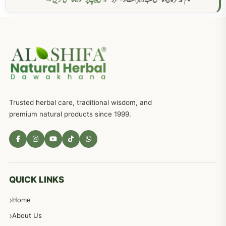
حکیم محمد عرفان، فاضل طب والجراحت، رجسٹرڈ
واٹس ایپ پر مشورہ حاصل کریں →
عضوخاص کے لئے طلاء جات کے زبردست نسخے
746
جریان، احتلام کےلئے جڑی بوٹیوں کیساتھ دیسی علاج
719
ذکاوت حس کے علاج کےلئے مختلف دیسی نسخہ جات
636
Trusted herbal care, traditional wisdom, and
امراضِ معدہ کا علاج دیسی نسخہ جات
557
premium natural products since 1999.
مادہ تولید، منی کا جڑی بوٹیوں کیساتھ علاج
539
معدہ اور آنتوں کے امراض کا علاج مختلف دیسی نسخہ جات
496
QUICK LINKS
Home
پیٹ، معدہ اور آنتوں کے امراض نسخہ جات
492
About Us