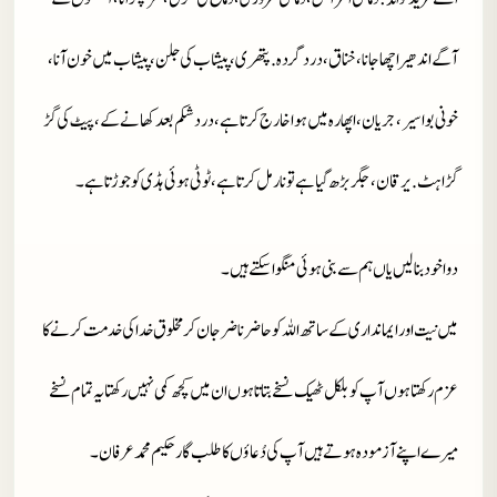
آگے اندھیرا چھا جانا، خناق، درد گردہ. پتھری، پیشاب کی جلن، پیشاب میں خون آنا،
خونی بواسیر، جریان، اپھارہ میں ہوا خارج کرتا ہے، درد شکم بعد کھانے کے، پیٹ کی گڑ
گڑاہٹ. یرقان، جگر بڑھ گیا ہے تو نارمل کرتا ہے، ٹوٹی ہوئی ہڈی کو جوڑتا ہے۔
دوا خود بنا لیں یاں ہم سے بنی ہوئی منگوا سکتے ہیں۔
میں نیت اور ایمانداری کے ساتھ اللہ کو حاضر ناضر جان کر مخلوق خدا کی خدمت کرنے کا
عزم رکھتا ہوں آپ کو بلکل ٹھیک نسخے بتاتا ہوں ان میں کچھ کمی نہیں رکھتا یہ تمام نسخے
میرے اپنے آزمودہ ہوتے ہیں آپ کی دُعاؤں کا طلب گار حکیم محمد عرفان۔