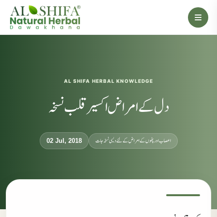
AL SHIFA HERBAL KNOWLEDGE
دل کے امراض اکسیر قلب نسخہ
اعصاب اور پٹھوں کے امراض کےلئے دیسی نسخہ جات
02 Jul, 2018