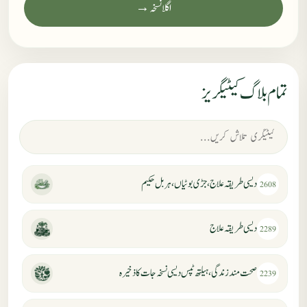
اگلا نسخہ →
تمام بلاگ کیٹیگریز
دیسی طریقہ علاج، جڑی بوٹیاں، ہربل حکیم
2608
دیسی طریقہ علاج
2289
صحت مند زندگی، ہیلتھ ٹپس دیسی نسخہ جات کا ذخیرہ
2239