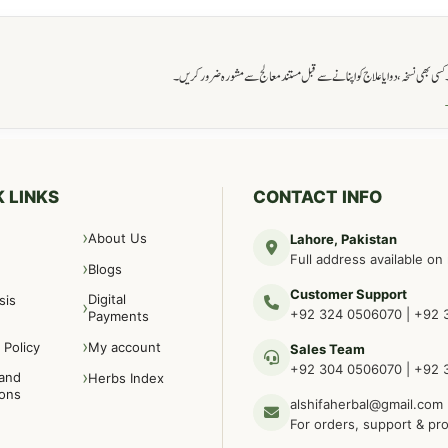
ی بھی نسخہ، دوا یا علاج کو اپنانے سے قبل مستند معالج سے مشورہ ضرور کریں۔
→
 LINKS
CONTACT INFO
About Us
Lahore, Pakistan
Full address available on
Blogs
Customer Support
Digital
sis
+92 324 0506070
|
+92 
Payments
 Policy
My account
Sales Team
+92 304 0506070
|
+92 
and
Herbs Index
ions
alshifaherbal@gmail.com
For orders, support & pr