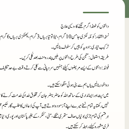
دانتوں کو ٹھنڈا گرم لگنے کا، دیسی علاج
نسخہ الشفاء
: کوئلہ لکڑی جامن 10 گرام، نیلا توتیابریاں 3 گرام، پھٹکڑی بریاں 6 گرام
ترکیب تیاری
: ادویہ کو پیس کر سفوف بنالیں۔
طریقہ استعمال
: منجن کی طرح دانتوں پر ملیں پندرہ منٹ بعد کُلی کریں۔
فوائد
: دانتوں کے ایسے مریضوں کیلئے جنہیں سرد پانی سے کلی کرتے وقت بےحد تکلیف 
دوا خود بنا لیں یاں ہم سے بنی ہوئی منگوا سکتے ہیں۔
میں نیت اور ایمانداری کے ساتھ اللہ کو حاضر ناضر جان کر مخلوق خدا کی خدمت کرنے کا ع
نہیں رکھتا یہ تمام نسخے میرے اپنے آزمودہ ہوتے ہیں آپ کی دُعاؤں کا طلب گار حکیم م
ہر قسم کی تمام جڑی بوٹیاں صاف ستھری تنکے، مٹی، کنکر، کے بغیر پاکستان اور پوری دنیا 
فری مشورہ کیلئے رابطہ کر سکتے ہیں۔