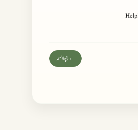
Help
← پچھلا نسخہ