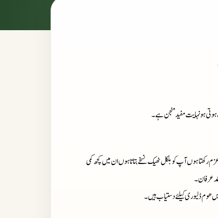
ہوتی ہو نہایت مفید منجن ہے۔
زم رکھتا ہوں آپ کو بلکل ٹھیک نسخے بتاتا ہوں ان میں کچھ کمی
حمد عرفان۔
میں ھوم ڈلیوری کیلئے دستیاب ہیں۔