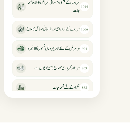
مردوں کے جنسی، جسمانی امراض کا علاج نسخہ
1014
جات
مردوں کے ازدواجی اور جسمانی مسائل کا علاج
1006
ہر مرض کے لئے بہترین دیسی نسخوں کا ذخیرہ
924
مردانہ کمزوری کا علاج جڑی بوٹیوں سے
869
حکماء کےلئے نسخہ جات
862
سرعت انزال کا علاج اور دیسی نسخہ جات
818
عضوخاص کے لئے طلاء جات کے زبردست
746