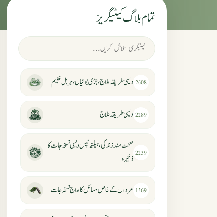
تمام بلاگ کیٹیگریز
دیسی طریقہ علاج، جڑی بوٹیاں، ہربل حکیم
2608
دیسی طریقہ علاج
2289
صحت مند زندگی، ہیلتھ ٹپس دیسی نسخہ جات کا
2239
ذخیرہ
مردوں کے خاص مسائل کا علاج نسخہ جات
1569