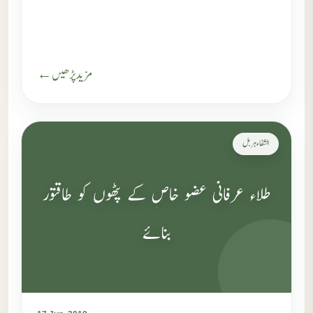
مزید پڑھیں ←
الشفاء ہربل
طلاء عرفانی عضو خاص کے پٹھوں کو طاقتور
بنائے