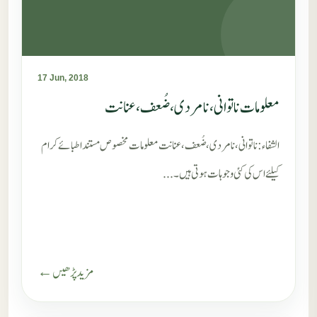
17 Jun, 2018
معلومات ناتوانی، نامردی، ضُعف، عنانت
الشفاء : ناتوانی، نامردی، ضُعف، عنانت معلومات مخصوص مستند اطبائے کرام
کیلئے اس کی کئی وجوہات ہوتی ہیں۔...
مزید پڑھیں ←