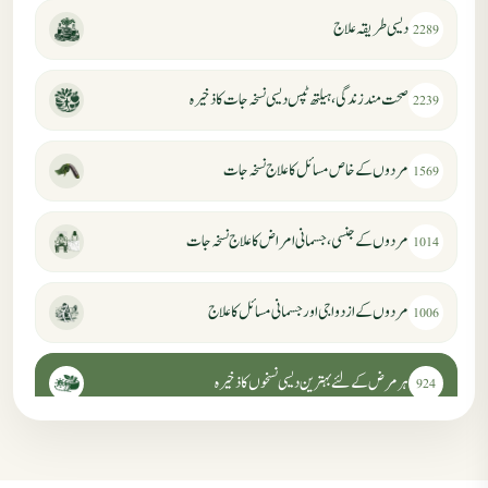
دیسی طریقہ علاج
2289
صحت مند زندگی، ہیلتھ ٹپس دیسی نسخہ جات کا ذخیرہ
2239
مردوں کے خاص مسائل کا علاج نسخہ جات
1569
مردوں کے جنسی، جسمانی امراض کا علاج نسخہ جات
1014
مردوں کے ازدواجی اور جسمانی مسائل کا علاج
1006
ہر مرض کے لئے بہترین دیسی نسخوں کا ذخیرہ
924
مردانہ کمزوری کا علاج جڑی بوٹیوں سے
869