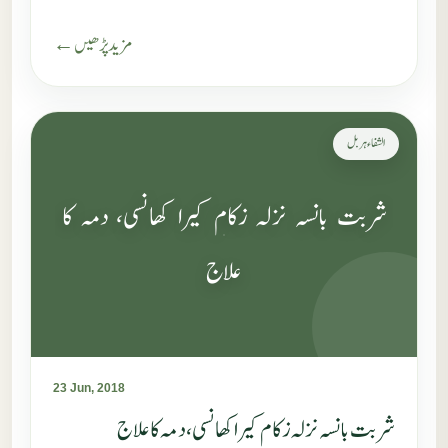
مزید پڑھیں ←
الشفاء ہربل
شربت بانسہ نزلہ زکام کیرا کھانسی، دمہ کا
علاج
23 Jun, 2018
شربت بانسہ نزلہ زکام کیرا کھانسی، دمہ کا علاج