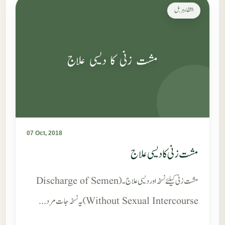
الشفاء ہربل
مشت زنی کا دیسی علاج
07 Oct, 2018
مشت زنی کا دیسی علاج
مشت زنی کیلئے نسخہ اور دیسی علاج۔ (Discharge of Semen
Without Sexual Intercourse) یہ نسخہ جا ت مرد...