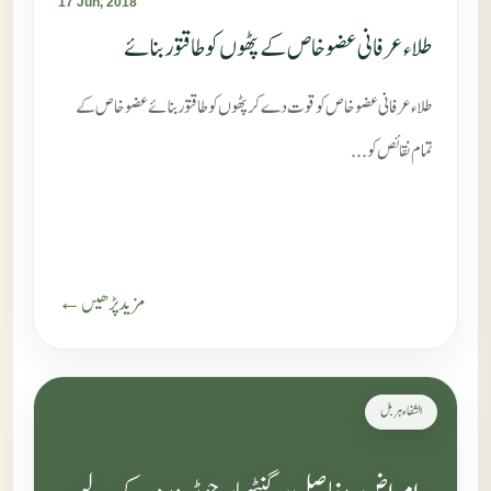
17 Jun, 2018
طلاء عرفانی عضو خاص کے پٹھوں کو طاقتور بنائے
طلاء عرفانی عضو خاص کو قوت دے کر پٹھوں کو طاقتور بنائے عضو خاص کے
تمام نقائص کو...
مزید پڑھیں ←
الشفاء ہربل