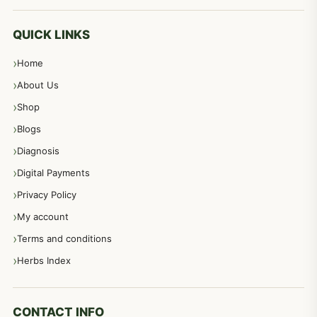
معدہ اور آنتوں کے امراض کا علاج مختلف دیسی نسخہ جات
496
QUICK LINKS
Home
پیٹ، معدہ اور آنتوں کے امراض نسخہ جات
492
About Us
Shop
مشت زنی، ہاتھ رسی، ماسٹر بیشن کا علاج اور نسخہ جات
364
Blogs
Diagnosis
اعصاب اور پٹھوں کے امراض کےلئے دیسی نسخہ جات
350
Digital Payments
Privacy Policy
عورتوں کے امراض کےلئے مختلف دیسی نسخہ جات
334
My account
Terms and conditions
مردانہ طاقت مردانہ ٹائمنگ مردانہ کمزوری کے لیے نسخہ جات
281
Herbs Index
دماغی امراض کےلئے مختلف دیسی نسخہ جات
277
CONTACT INFO