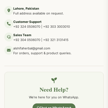
Lahore, Pakistan
مردوں کے خاص امراض کے بے شمار دیسی نسخے
267
Full address available on request.
Customer Support
عضو خاص کےلئے طلاء، مالش دیسی علاج
+92 324 0506070
|
+92 303 3003010
263
Sales Team
+92 304 0506070
|
+92 321 3131415
جلد کے امراض کےلئے مختلف دیسی نسخہ جات
238
alshifaherbal@gmail.com
For orders, support & product queries.
جگر کے امراض کےلئے مختلف دیسی نسخہ جات
236
خون کے امراض کےلئے مختلف دیسی نسخہ جات
226
Need Help?
کمر درد کا جڑی بو ٹیوں سے علاج اور نسخہ جات
198
We’re here for you on WhatsApp.
جسمانی کمزوری کا علاج اور نسخہ جات
193
Chat on WhatsApp