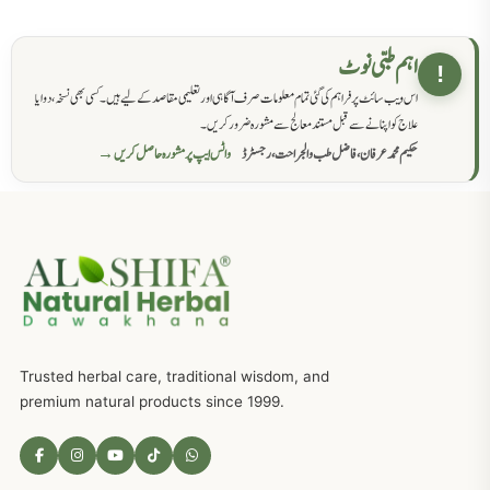
حکماء کےلئے نسخہ جات
862
اہم طبی نوٹ
!
اس ویب سائٹ پر فراہم کی گئی تمام معلومات صرف آگاہی اور تعلیمی مقاصد کے لیے ہیں۔ کسی بھی نسخہ، دوا یا
سرعت انزال کا علاج اور دیسی نسخہ جات
818
علاج کو اپنانے سے قبل مستند معالج سے مشورہ ضرور کریں۔
حکیم محمد عرفان، فاضل طب والجراحت، رجسٹرڈ
واٹس ایپ پر مشورہ حاصل کریں →
عضوخاص کے لئے طلاء جات کے زبردست نسخے
746
جریان، احتلام کےلئے جڑی بوٹیوں کیساتھ دیسی علاج
719
ذکاوت حس کے علاج کےلئے مختلف دیسی نسخہ جات
636
Trusted herbal care, traditional wisdom, and
امراضِ معدہ کا علاج دیسی نسخہ جات
557
premium natural products since 1999.
مادہ تولید، منی کا جڑی بوٹیوں کیساتھ علاج
539