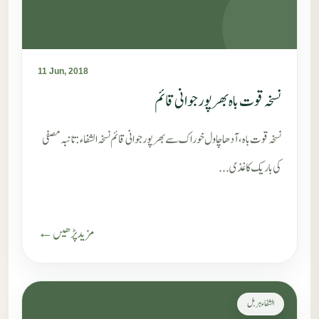
11 Jun, 2018
نسخہ قوت باہ بھر پور جوانی قائم
نسخہ قوت باہ، آدھا چاول خوراک سےبھر پور جوانی قائم نسخہ الشفاء : تانبہ مصفی
کی باریک کاغذی...
مزید پڑھیں ←
الشفاء ہربل