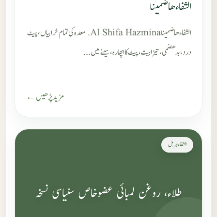
الشفاء ھاضمینا
الشفاء ھاضمینا Al Shifa Hazmina. معدہ کی تمام خرابیاں، پیٹ
درد، بدھضمی، تیزابیت، پیٹ کا اپھارہ، سینے میں...
مزید پڑھیں ←
الشفاء ہربل
طلاء، روغن لمبائی عضوخاص سنیاسی نسخہ