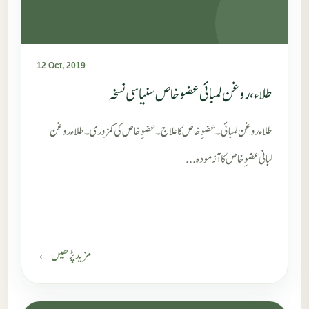
12 Oct, 2019
طلاء، روغن لمبائی عضوخاص سنیاسی نسخہ
طلاء روغن لمبائی۔ عضوِ خاص کا علاج۔ عضوِ خاص کی کمزوری۔ طلاء روغن
لبانی عضوِ خاص کا آزمودہ...
مزید پڑھیں ←