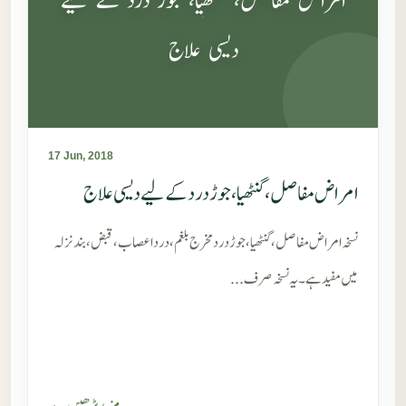
امراض مفاصل، گنٹھیا، جوڑ درد کے لیے
دیسی علاج
17 Jun, 2018
امراض مفاصل، گنٹھیا، جوڑ درد کے لیے دیسی علاج
نسخہ امراض مفاصل، گنٹھیا، جوڑ درد مخرج بلغم، درد اعصاب، قبض، بندنزلہ
میں مفید ہے۔ یہ نسخہ صرف...
مزید پڑھیں ←