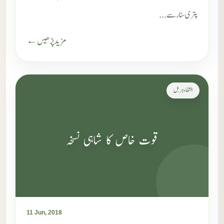
پتری سنار سے...
مزید پڑھیں ←
الشفاء ہربل
قوت خاص کا شاہی نسخہ
11 Jun, 2018