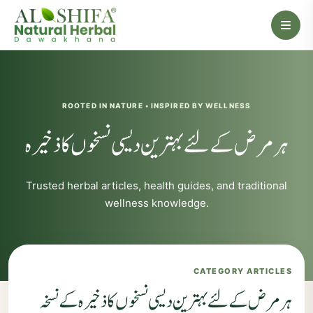
ROOTED IN NATURE • INSPIRED BY WELLNESS
ہر مرض کے لئے بہترین دیسی نسخوں کا ذخیرہ
Trusted herbal articles, health guides, and traditional
wellness knowledge.
CATEGORY ARTICLES
ہر مرض کے لئے بہترین دیسی نسخوں کا ذخیرہ کے نسخہ