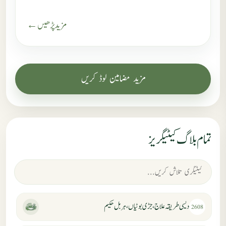
مزید پڑھیں ←
مزید مضامین لوڈ کریں
تمام بلاگ کیٹیگریز
دیسی طریقہ علاج، جڑی بوٹیاں، ہربل حکیم
2608