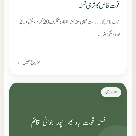
قوت خاص کا شاہی نسخہ
قوت خاص کا زبردست شاہی نسخہ نسخہ الشفاء : شنگرف 20 گرام، کلیجی بکرا 2
عدد، کلیجی بیل...
مزید پڑھیں ←
الشفاء ہربل
نسخہ قوت باہ بھر پور جوانی قائم