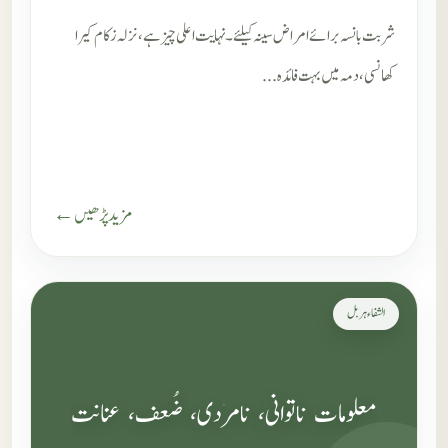
شربت بانسہ برائے امراض سینہ کیلئے۔ نہایت اعلی چیز ہے، نزلہ زکام کیرا
کھانسی، دمہ میں بہت فائدہ...
مزید پڑھیں ←
الشفاء ہربل
معلومات ناتوانی، نامردی، ضُعف، عنانت