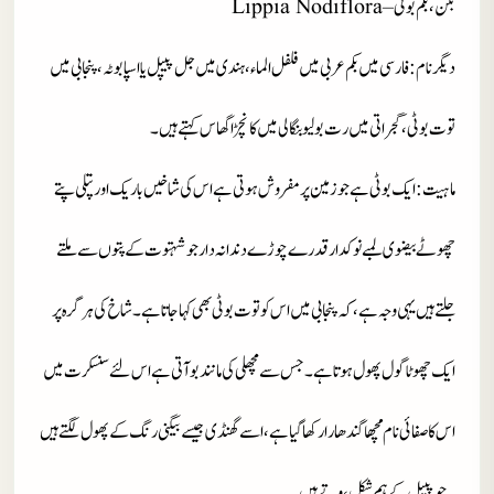
بکن، بکم بوٹی – Lippia Nodiflora
دیگرنام
: فارسی میں بکم عربی میں فلفل الماء، ہندی میں جل پیپل یا اسپابوٹہ، پنجابی میں
توت بوٹی، گجراتی میں رت بولیو بنگالی میں کانچڑا گھاس کہتے ہیں۔
ماہیت
: ایک بوٹی ہے جو زمین پر مفروش ہوتی ہے اس کی شاخیں باریک اور پتلی پتے
چھوٹے بیضوی لمبے نوکدار قدرے چوڑے دندانہ دار جو شہتوت کے پتوں سے ملتے
جلتے ہیں یہی وجہ ہے، کہ پنجابی میں اس کو توت بوٹی بھی کہا جاتا ہے ۔ شاخ کی ہرگرہ پر
ایک چھوٹا گول پھول ہوتا ہے ۔ جس سے مچھلی کی مانند بو آتی ہے اس لئے سنسکرت میں
اس کا صفائی نام مچھا گندھارا رکھا گیا ہے، اسے گھنڈ ی جیسے بیگنی رنگ کے پھول لگتے ہیں
۔ جو پیپل کے ہم شکل ،وتے ہیں۔