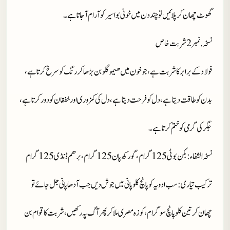
گھوٹ چھان کر پلائیں تو چند دن میں خونی بواسیر کو آرام آ جاتا ہے۔
نسخہ.نمبر 2 شربت خاص
فولاد کے برابر کا شربت ہے، جو خون میں ھیموگلوبن بڑھا کر رنگ کو سرخ کرتا ہے،
بدن کو طاقت دیتا ہے، دل کو فرحت دیتا ہے، دل کی کمزوری اور خفقان کو دور کرتا ہے،
جگر کی گرمی کو ختم کرتا ہے۔
نسخہ الشفاء
: بکن بوٹی 125 گرام، گورکھ پان 125 گرام، برھم ڈنڈی 125 گرام
ترکیب تیاری
: سب ادویہ کو پانچ کلو پانی میں جوش دیں جب آدھا پانی جل جائے تو
چھان کر تین کلو پانچ سو گرام، کوزہ مصری ملا کر پھر آگ پہ رکھیں، شربت کا قوام بن