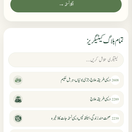
اگلا نسخہ →
تمام بلاگ کیٹیگریز
دیسی طریقہ علاج، جڑی بوٹیاں، ہربل حکیم
2608
دیسی طریقہ علاج
2289
صحت مند زندگی، ہیلتھ ٹپس دیسی نسخہ جات کا ذخیرہ
2239