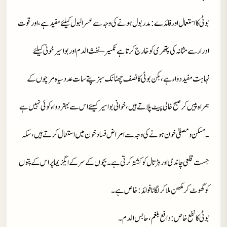
بوٹی کا استعمال اور فائدے
: مدربو ل ہونے کی وجہ سے عسرالبول کیلئے مفید ہے، اور قوت
ادرار سے مثانہ کی پتھری کو خارج کرتا ہے نکسیر – نفث الدم اور بواسیر خونی کیلئے
نہاہت مفید دواء ہے، بکن بوٹی کا نصف چھٹانک سبز پتے سات عدد سیاہ مرچوں کے
ہمراہ پیس کر صبح خالی پیٹ پلاتے ہیں، خوانی بواسیر کیلئے اس سے بہتر دواء کوئی نہیں ہے
۔ مسکن و مصفیٰ خون ہونے کی وجہ سے امراض فساد خون میں استعمال کرتے ہیں، سکہ
جست قلعی چاندی اور ہڑتال کو کشتہ کرتی ہے ۔ بچوں کے سرکے ایگزیما پر اس کے پتوں
کو گھوٹ کر مکھن ملا کر لگانا فوائد : خاص ہے۔
بوٹی کا نفع خاص
: دافع بلغم، حابس الدم۔