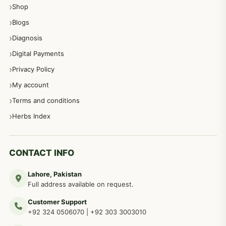
Shop
مشت زنی، ہاتھ رسی، ماسٹر بیشن کا علاج اور نسخہ جات
364
Blogs
Diagnosis
اعصاب اور پٹھوں کے امراض کےلئے دیسی نسخہ جات
350
Digital Payments
Privacy Policy
عورتوں کے امراض کےلئے مختلف دیسی نسخہ جات
334
My account
Terms and conditions
مردانہ طاقت مردانہ ٹائمنگ مردانہ کمزوری کے لیے نسخہ جات
281
Herbs Index
دماغی امراض کےلئے مختلف دیسی نسخہ جات
277
CONTACT INFO
Lahore, Pakistan
مردوں کے خاص امراض کے بے شمار دیسی نسخے
267
Full address available on request.
Customer Support
عضو خاص کےلئے طلاء، مالش دیسی علاج
+92 324 0506070
|
+92 303 3003010
263