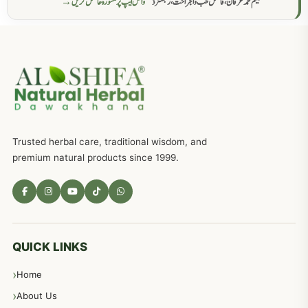
حکیم محمد عرفان، فاضل طب والجراحت، رجسٹرڈ
واٹس ایپ پر مشورہ حاصل کریں →
عضوخاص کے لئے طلاء جات کے زبردست نسخے
746
جریان، احتلام کےلئے جڑی بوٹیوں کیساتھ دیسی علاج
719
ذکاوت حس کے علاج کےلئے مختلف دیسی نسخہ جات
636
Trusted herbal care, traditional wisdom, and
امراضِ معدہ کا علاج دیسی نسخہ جات
557
premium natural products since 1999.
مادہ تولید، منی کا جڑی بوٹیوں کیساتھ علاج
539
معدہ اور آنتوں کے امراض کا علاج مختلف دیسی نسخہ جات
496
QUICK LINKS
Home
پیٹ، معدہ اور آنتوں کے امراض نسخہ جات
492
About Us