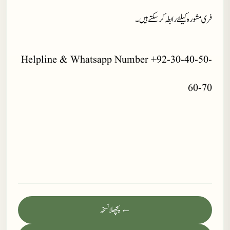
فری مشورہ کیلئے رابطہ کر سکتے ہیں۔
Helpline & Whatsapp Number +92-30-40-50-
60-70
← پچھلا نسخہ