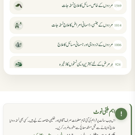
مردوں کے خاص مسائل کا علاج نسخہ جات
1569
مردوں کے جنسی، جسمانی امراض کا علاج نسخہ جات
1014
مردوں کے ازدواجی اور جسمانی مسائل کا علاج
1006
ہر مرض کے لئے بہترین دیسی نسخوں کا ذخیرہ
924
مردانہ کمزوری کا علاج جڑی بوٹیوں سے
869
حکماء کےلئے نسخہ جات
862
اہم طبی نوٹ
!
اس ویب سائٹ پر فراہم کی گئی تمام معلومات صرف آگاہی اور تعلیمی مقاصد کے لیے ہیں۔ کسی بھی نسخہ، دوا یا
سرعت انزال کا علاج اور دیسی نسخہ جات
818
علاج کو اپنانے سے قبل مستند معالج سے مشورہ ضرور کریں۔