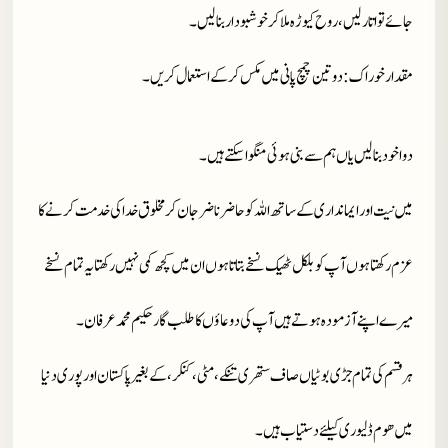
جائے تو اتار لیں، روح کیوڑہ ملا کر خوشبودار بنا لیں۔
مقدار خوراک
: دو تین چمچ پانی میں مکس کر کے استعمال کریں۔
دوا خود بنا لیں یاں ہم سے بنی ہوئی منگوا سکتے ہیں۔
میں نیت اور ایمانداری کے ساتھ اللہ کو حاضر ناضر جان کر مخلوق خدا کی خدمت کرنے کا
عزم رکھتا ہوں آپ کو بلکل ٹھیک نسخے بتاتا ہوں ان میں کچھ کمی نہیں رکھتا یہ تمام نسخے
میرے اپنے آزمودہ ہوتے ہیں آپ کی دوعاؤں کا طلب گار حکیم محمد عرفان۔
ہر قسم کی تمام جڑی بوٹیاں صاف ستھری تنکے، مٹی، کنکر، کے بغیر پاکستان اور پوری دنیا
میں ھوم ڈلیوری کیلئے دستیاب ہیں ۔