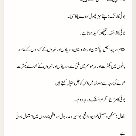
بوٹی کا رنگ
: پتے سبز پھول اودے یا کاسنی۔
بوٹی کا ذائقہ
: تلخ اور کسیلاہوتا ہے۔
مقام اور پیدائش
: پاکستان اور ہندوستان، دریاؤں اور نہروں کے کناروں کے علاوہ
باغوں میں بکثرت اور ہر موسم میں ملتی ہے، دریاؤں اور نہروں کے کنارے بکثرت
ھونے کی وجہ سے ہندی میں اس کو جل پیپل کہتے ہیں
بوٹی کا مزاج
: گرم وخشک درجہ دوم۔
افعال
: مسکن و مصفیٰ خون، دافع ، بواسیر، مدربول اور بلغمی بخاروں میں استعمال ہوتی
ہے