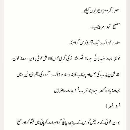
مضر
: گرم مزاج والوں کیلئے۔
مصلح
: شہد، مرچ سیاہ۔
مقدار خوراک
: ایک تولہ (دس گرام)۔
فوائد
: بہت مفید بوٹی ہے، جو جگر مثانے کی گرمی خون کا جوش خونی بواسیر، مصفا خون،
خارش ، پیشاب کی جلن اور پیشاب کا بند ہونا، سوزاک – گردہ کی پتھری وغیرہ میں
بہت زیادہ اکسیر ہے، چند مجرب نسخہ جات حاضر ہیں
نسخہ.نمبر
1
بواسیر خونی کے مریض کو اس کے پتے چار پانچ گرام رات کو پانی میں بھگو کر اور صبح