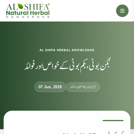
AL SHIFA HERBAL KNOWLEDGE
بُکن بوٹی، بکم بوٹی کے خواص اور فوائد
جڑی بوٹیوں کا استعمال اور فوائد
07 Jun, 2018