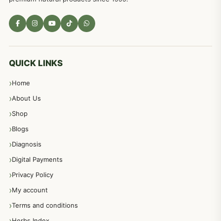
مادہ تولید، منی کا جڑی بوٹیوں کیساتھ علاج
539
معدہ اور آنتوں کے امراض کا علاج مختلف دیسی نسخہ جات
496
QUICK LINKS
Home
پیٹ، معدہ اور آنتوں کے امراض نسخہ جات
492
About Us
Shop
مشت زنی، ہاتھ رسی، ماسٹر بیشن کا علاج اور نسخہ جات
364
Blogs
Diagnosis
اعصاب اور پٹھوں کے امراض کےلئے دیسی نسخہ جات
350
Digital Payments
Privacy Policy
عورتوں کے امراض کےلئے مختلف دیسی نسخہ جات
334
My account
Terms and conditions
مردانہ طاقت مردانہ ٹائمنگ مردانہ کمزوری کے لیے نسخہ جات
281
Herbs Index