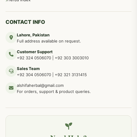
دماغی امراض کےلئے مختلف دیسی نسخہ جات
277
CONTACT INFO
Lahore, Pakistan
مردوں کے خاص امراض کے بے شمار دیسی نسخے
267
Full address available on request.
Customer Support
عضو خاص کےلئے طلاء، مالش دیسی علاج
+92 324 0506070
|
+92 303 3003010
263
Sales Team
+92 304 0506070
|
+92 321 3131415
جلد کے امراض کےلئے مختلف دیسی نسخہ جات
238
alshifaherbal@gmail.com
For orders, support & product queries.
جگر کے امراض کےلئے مختلف دیسی نسخہ جات
236
خون کے امراض کےلئے مختلف دیسی نسخہ جات
226