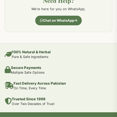
Need Help?
کمر درد کا جڑی بو ٹیوں سے علاج اور نسخہ جات
198
We’re here for you on WhatsApp.
جسمانی کمزوری کا علاج اور نسخہ جات
193
Chat on WhatsApp
دردیں تمام جسمانی دردوں کا دیسی علاج
190
عضو خاص کےلئے طلاء-تیل-آئل-روغن-دیسی نسخہ جات اور علاج
100% Natural & Herbal
188
Pure & Safe Ingredients
Secure Payments
جوڑوں کے امراض کےلئے مختلف دیسی نسخہ جات
186
Multiple Safe Options
Fast Delivery Across Pakistan
جریان و احتلام کےلئے دیسی نسخہ جات
182
On Time, Every Time
Trusted Since 1999
سینہ اور پھیپھڑوں کے امراض کا علاج اور دیسی نسخہ جات
177
Over Two Decades of Trust