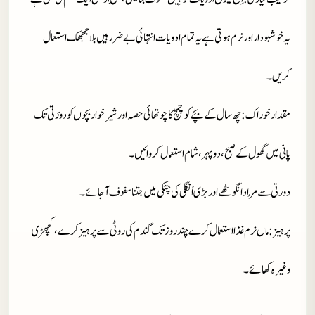
یہ خوشبودار اور نرم ہوتی ہے یہ تمام ادویات انتہائی بے ضرر ہیں بلا ججھک استعمال
کریں۔
مقدار خوراک
: چھ سال کے بچے کو چمچ کا چوتھائی حصہ اور شیر خوار بچوں کو دو رَتی تک
پانی میں گھول کے صبح ،دوپہر ،شام استعمال کروائیں۔
دو رتی سے مُراد انگوٹھے اور بڑی اُنگلی کی چٹکی میں جتنا سفوف آجائے۔
پرہیز
: ماں نرم غذا استعمال کرے چند روز تک گندم کی روٹی سے پرہیز کرے ،کچھڑی
وغیرہ کھائے۔