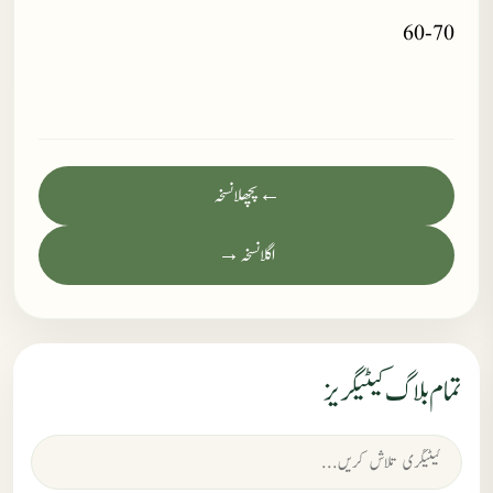
60-70
← پچھلا نسخہ
اگلا نسخہ →
تمام بلاگ کیٹیگریز