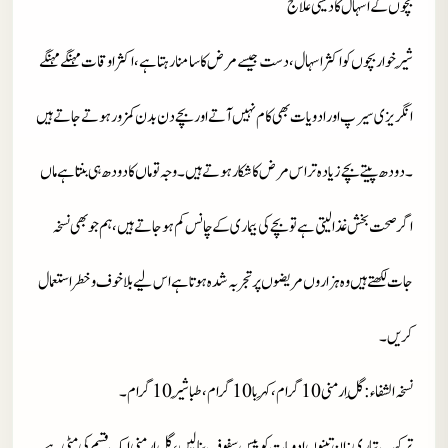
بچوں کے اسہال کا دیسی علاج
شِیر خوار بچوں کو اکثر اسہال، دست جیسے مرض کا سامنا رہتا ہے، اکثر اوقا ت مہنگے مہنگے
انگریزی سیرپ اور ادویات بھی کام نہیں آتے اور بچے دن بدن کمزور ہوتے جاتے ہیں
۔دودھ پیتے بچے زیادہ تر اس مرض کا شکار ہوتے ہیں۔وجہ تو ماں کا دودھ ہی بنتا ہے ماں
اگر صحت بخش غذا لیتی ہے تو بچے کی بیماری کے چانس کم ہو جا تے ہیں ،ہم جو بھی نسخہ
جات لکھتے ہیں وہ ہزاروں مریضوں پر تجربہ شدہ ہوتا ہے اس لیے بلا خوف و خطر استعمال
کریں۔
نسخہ الشفاء
: گِل ارمنی 10 گرام، کِہربا 10 گرام، طباشِیر 10 گرام۔
ترکیب تیار ی
: اِن تینوں ادویات کو پِیس سفوف بنا لیں ،گِل ارمنی ایک قسم کی مٹی ہے