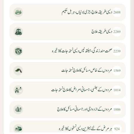
دیسی طریقہ علاج، جڑی بوٹیاں، ہربل حکیم
2608
دیسی طریقہ علاج
2289
صحت مند زندگی، ہیلتھ ٹپس دیسی نسخہ جات کا ذخیرہ
2239
مردوں کے خاص مسائل کا علاج نسخہ جات
1569
مردوں کے جنسی، جسمانی امراض کا علاج نسخہ جات
1014
مردوں کے ازدواجی اور جسمانی مسائل کا علاج
1006
ہر مرض کے لئے بہترین دیسی نسخوں کا ذخیرہ
924