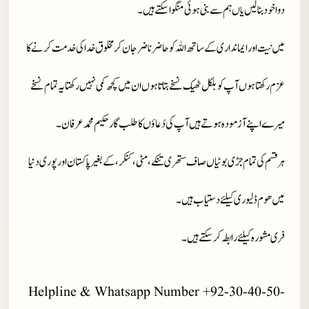
دوا خود بنا لیں یاں ہم سے بنی ہوئی منگوا سکتے ہیں۔
میں نیت اور ایمانداری کے ساتھ اللہ کو حاضر ناضر جان کر مخلوق خدا کی خدمت کرنے کا
عزم رکھتا ہوں آپ کو بلکل ٹھیک نسخے بتاتا ہوں ان میں کچھ کمی نہیں رکھتا یہ تمام نسخے
میرے اپنے آزمودہ ہوتے ہیں آپ کی دُعاؤں کا طلب گار حکیم محمد عرفان۔
ہر قسم کی تمام جڑی بوٹیاں صاف ستھری تنکے، مٹی، کنکر، کے بغیر پاکستان اور پوری دنیا
میں ھوم ڈلیوری کیلئے دستیاب ہیں۔
فری مشورہ کیلئے رابطہ کر سکتے ہیں۔
Helpline & Whatsapp Number +92-30-40-50-