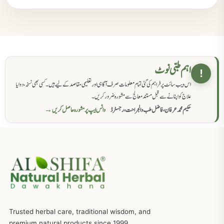
مردانہ کمزوری کا علاج جڑی بوٹیوں سے
869
حکماء کےلئے نسخہ جات
862
اہم طبی نوٹ
!
اس ویب سائٹ پر فراہم کی گئی تمام معلومات صرف آگاہی اور تعلیمی مقاصد کے لیے ہیں۔ کسی بھی نسخہ، دوا یا
سرعت انزال کا علاج اور دیسی نسخہ جات
818
علاج کو اپنانے سے قبل مستند معالج سے مشورہ ضرور کریں۔
حکیم محمد عرفان، فاضل طب والجراحت، رجسٹرڈ
واٹس ایپ پر مشورہ حاصل کریں →
عضوخاص کے لئے طلاء جات کے زبردست نسخے
746
جریان، احتلام کےلئے جڑی بوٹیوں کیساتھ دیسی علاج
719
ذکاوت حس کے علاج کےلئے مختلف دیسی نسخہ جات
636
Trusted herbal care, traditional wisdom, and
امراضِ معدہ کا علاج دیسی نسخہ جات
557
premium natural products since 1999.