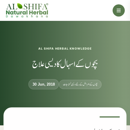
AL SHIFA HERBAL KNOWLEDGE
بچوں کے اسہال کا دیسی علاج
بچوں کے امراض کے لئے دیسی نسخہ جات
30 Jun, 2018