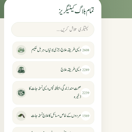
تمام بلاگ کیٹیگریز
دیسی طریقہ علاج، جڑی بوٹیاں، ہربل حکیم
2608
دیسی طریقہ علاج
2289
صحت مند زندگی، ہیلتھ ٹپس دیسی نسخہ جات کا
2239
ذخیرہ
مردوں کے خاص مسائل کا علاج نسخہ جات
1569