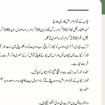
بچوں کے تمام امراض کا دیسی علاج
نسخہ الشفاء
پھل زقوم 250 گرام، کوزہ مصری 2 کلو۔
ترکیب تیاری
: آخری دوادویہ کو چھوڑ کر باقی سب ادویات کو دو کلور پانی میں رات بھر بھ
اتار کر کپڑے میں چھان لیں اور اس میں چونے کا پانی شامل کرکےمصری ملا کر شربت کے 
شربت تیار ہے۔
مقدار خوراک
: ایک سے دو چمچ صبح و شام بچوں کو پلائیں۔
فوائد
: بچوں کے تمام امراض دودھ پیتے قے کرنا، اسہال، پیٹ کا اپھارہ، درد معدہ، بدہضمی
مفید ہے
دوا خود بنا لیں یاں ہم سے بنی ہوئی منگوا سکتے ہیں۔