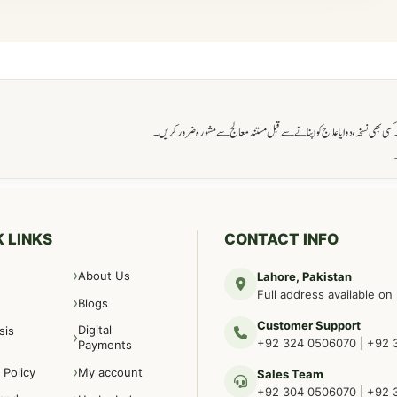
ی بھی نسخہ، دوا یا علاج کو اپنانے سے قبل مستند معالج سے مشورہ ضرور کریں۔
→
 LINKS
CONTACT INFO
About Us
Lahore, Pakistan
Full address available on
Blogs
Customer Support
Digital
sis
+92 324 0506070
|
+92 
Payments
 Policy
My account
Sales Team
+92 304 0506070
|
+92 