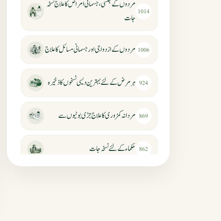
مردوں کے جنسی، جسمانی امراض کا علاج نسخہ
1014
جات
مردوں کے ازدواجی اور جسمانی مسائل کا علاج
1006
ہر مرض کے لئے بہترین دیسی نسخوں کا ذخیرہ
924
مردانہ کمزوری کا علاج جڑی بوٹیوں سے
869
حکماء کےلئے نسخہ جات
862
سرعت انزال کا علاج اور دیسی نسخہ جات
818
عضوخاص کے لئے طلاء جات کے زبردست
746