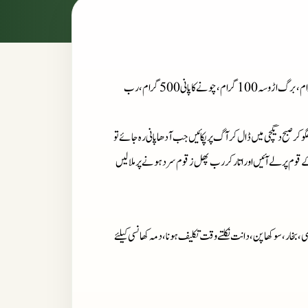
: گل نیلو فر50 گرام، برگ گاؤزبان 50 گرام، برادہ صندل سفید 100 گرام، برگ اڑوسہ 100 گرام، چونے کا پانی 500 گرام، رب
گو کر صبح دیگچی میں ڈال کر آگ پر پکائیں جب آدھا پانی رہ جائے تو
قوم پر لے آئیں اور اتار کر رب پھل زقوم سرد ہونے پر ملا لیں
، بخار، سوکھا پن، دانت نکلتے وقت تکلیف ہونا، دمہ کھانسی کیلئے