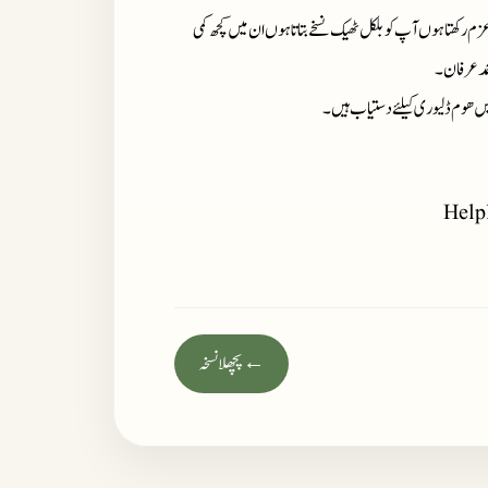
زم رکھتا ہوں آپ کو بلکل ٹھیک نسخے بتاتا ہوں ان میں کچھ کمی
حمد عرفان۔
میں ھوم ڈلیوری کیلئے دستیاب ہیں۔
Help
← پچھلا نسخہ