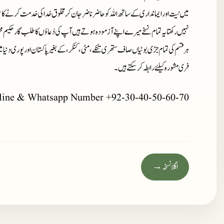
میں نیت اور ایمانداری کے ساتھ اللہ کو حاضر ناضر جان کر مخلوق خدا کی خدمت کرنے کا ع
نہیں رکھتا یہ تمام نسخے میرے اپنے آزمودہ ہوتے ہیں آپ کی دُعاؤں کا طلب گار حکیم م
ہر قسم کی تمام جڑی بوٹیاں صاف ستھری تنکے، مٹی، کنکر، کے بغیر پاکستان اور پوری دنیا 
فری مشورہ کیلئے رابطہ کر سکتے ہیں۔
line & Whatsapp Number +92-30-40-50-60-70
اگلا نسخہ →