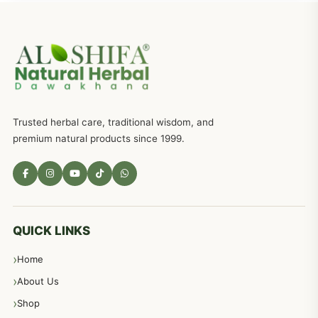
جریان، احتلام کےلئے جڑی بوٹیوں کیساتھ دیسی علاج
719
ذکاوت حس کے علاج کےلئے مختلف دیسی نسخہ جات
636
Trusted herbal care, traditional wisdom, and
امراضِ معدہ کا علاج دیسی نسخہ جات
557
premium natural products since 1999.
مادہ تولید، منی کا جڑی بوٹیوں کیساتھ علاج
539
معدہ اور آنتوں کے امراض کا علاج مختلف دیسی نسخہ جات
496
QUICK LINKS
Home
پیٹ، معدہ اور آنتوں کے امراض نسخہ جات
492
About Us
Shop
مشت زنی، ہاتھ رسی، ماسٹر بیشن کا علاج اور نسخہ جات
364