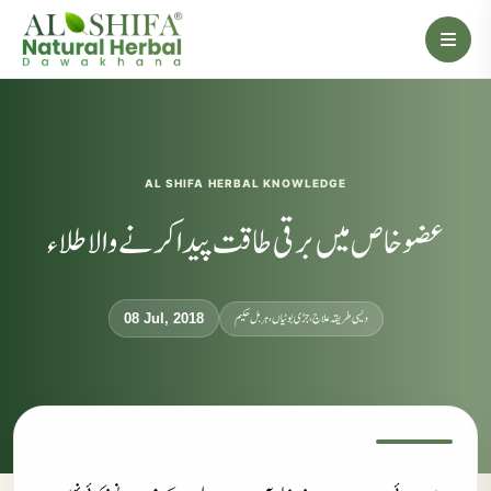
AL SHIFA HERBAL KNOWLEDGE
عضوخاص میں برقی طاقت پیدا کرنے والا طلاء
دیسی طریقہ علاج، جڑی بوٹیاں، ہربل حکیم
08 Jul, 2018