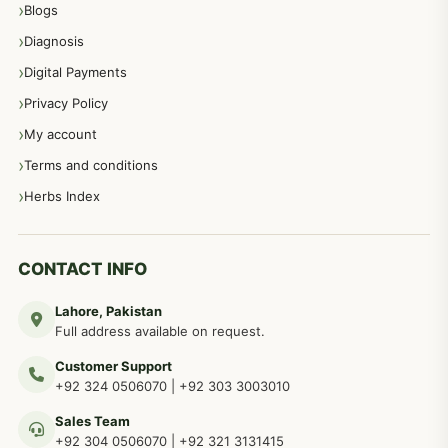
Blogs
Diagnosis
اعصاب اور پٹھوں کے امراض کےلئے دیسی نسخہ جات
350
Digital Payments
Privacy Policy
عورتوں کے امراض کےلئے مختلف دیسی نسخہ جات
334
My account
Terms and conditions
مردانہ طاقت مردانہ ٹائمنگ مردانہ کمزوری کے لیے نسخہ جات
281
Herbs Index
دماغی امراض کےلئے مختلف دیسی نسخہ جات
277
CONTACT INFO
Lahore, Pakistan
مردوں کے خاص امراض کے بے شمار دیسی نسخے
267
Full address available on request.
Customer Support
عضو خاص کےلئے طلاء، مالش دیسی علاج
+92 324 0506070
|
+92 303 3003010
263
Sales Team
+92 304 0506070
|
+92 321 3131415