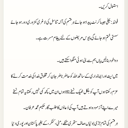
استعمال کریں۔
فوائد
: بجلی جیسا کرنٹ پیدا ہو جائے ہر قسم کی آلہ تناسل کی لاغری کمزوری دور ہو جائے
سستی ختم ہو جائے گی مایوس مریضوں کے لئے پیغام مسرت ہے۔
دوا خود بنا لیں یاں ہم سے بنی ہوئی منگوا سکتے ہیں۔
میں نیت اور ایمانداری کے ساتھ اللہ کو حاضر ناضر جان کر مخلوق خدا کی خدمت کرنے کا
عزم رکھتا ہوں آپ کو بلکل ٹھیک نسخے بتاتا ہوں ان میں کچھ کمی نہیں رکھتا یہ تمام نسخے
میرے اپنے آزمودہ ہوتے ہیں آپ کی دُعاؤں کا طلب گار حکیم محمد عرفان۔
ہر قسم کی تمام جڑی بوٹیاں صاف ستھری تنکے، مٹی، کنکر، کے بغیر پاکستان اور پوری دنیا