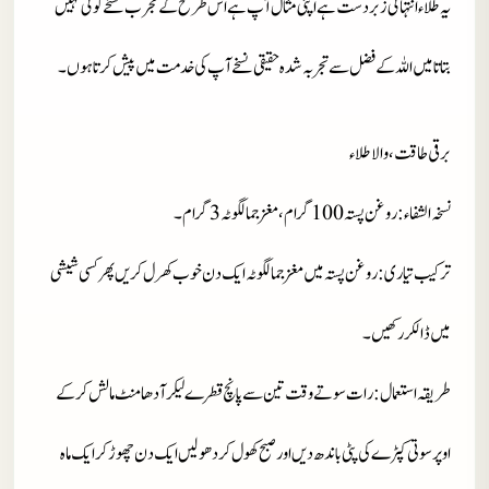
یہ طلاء انتہائی زبردست ہے اپنی مثال آپ ہے اس طرح کے مجرب نسخے کوئی نہیں
بتاتا میں اللہ کے فضل سے تجربہ شدہ حقیقی نسخے آپ کی خدمت میں پیش کرتا ہوں۔
برقی طاقت، والا طلاء
نسخہ الشفاء
: روغن پستہ 100 گرام ، مغز جمالگوٹہ 3 گرام۔
ترکیب تیاری
: روغن پستہ میں مغز جمالگوٹہ ایک دن خوب کھرل کریں پھر کسی شیشی
میں ڈالکر رکھیں۔
طریقہ استعمال
: رات سوتے وقت تین سے پانچ قطرے لیکر آدھا منٹ مالش کرکے
اوپر سوتی کپڑے کی پٹی باندھ دیں اور صبح کھول کر دھو لیں ایک دن چھوڑ کر ایک ماہ