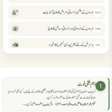
مردوں کے جنسی، جسمانی امراض کا علاج نسخہ جات
1014
مردوں کے ازدواجی اور جسمانی مسائل کا علاج
1006
ہر مرض کے لئے بہترین دیسی نسخوں کا ذخیرہ
924
مردانہ کمزوری کا علاج جڑی بوٹیوں سے
869
حکماء کےلئے نسخہ جات
862
اہم طبی نوٹ
!
اس ویب سائٹ پر فراہم کی گئی تمام معلومات صرف آگاہی اور تعلیمی مقاصد کے لیے ہیں۔ کسی بھی نسخہ، دوا یا
سرعت انزال کا علاج اور دیسی نسخہ جات
818
علاج کو اپنانے سے قبل مستند معالج سے مشورہ ضرور کریں۔
حکیم محمد عرفان، فاضل طب والجراحت، رجسٹرڈ
واٹس ایپ پر مشورہ حاصل کریں →
عضوخاص کے لئے طلاء جات کے زبردست نسخے
746