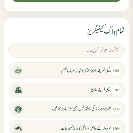
تمام بلاگ کیٹیگریز
دیسی طریقہ علاج، جڑی بوٹیاں، ہربل حکیم
2608
دیسی طریقہ علاج
2289
صحت مند زندگی، ہیلتھ ٹپس دیسی نسخہ جات کا ذخیرہ
2239
مردوں کے خاص مسائل کا علاج نسخہ جات
1569