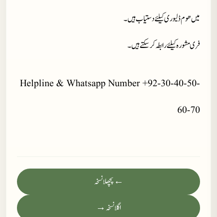
میں ھوم ڈلیوری کیلئے دستیاب ہیں ۔
فری مشورہ کیلئے رابطہ کر سکتے ہیں۔
Helpline & Whatsapp Number +92-30-40-50-
60-70
← پچھلا نسخہ
اگلا نسخہ →