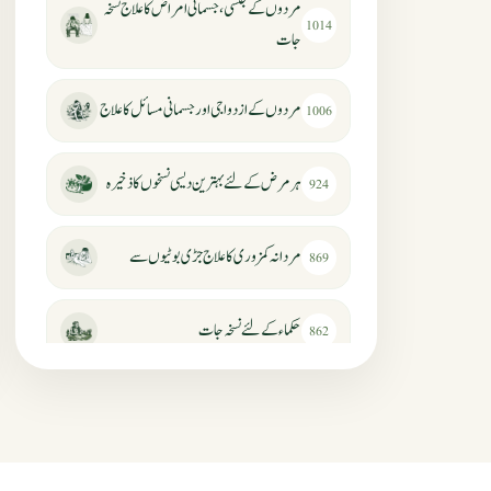
مردوں کے جنسی، جسمانی امراض کا علاج نسخہ
1014
جات
مردوں کے ازدواجی اور جسمانی مسائل کا علاج
1006
ہر مرض کے لئے بہترین دیسی نسخوں کا ذخیرہ
924
مردانہ کمزوری کا علاج جڑی بوٹیوں سے
869
حکماء کےلئے نسخہ جات
862
سرعت انزال کا علاج اور دیسی نسخہ جات
818
عضوخاص کے لئے طلاء جات کے زبردست
746