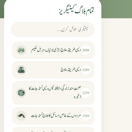
تمام بلاگ کیٹیگریز
دیسی طریقہ علاج، جڑی بوٹیاں، ہربل حکیم
2608
دیسی طریقہ علاج
2289
صحت مند زندگی، ہیلتھ ٹپس دیسی نسخہ جات کا
2239
ذخیرہ
مردوں کے خاص مسائل کا علاج نسخہ جات
1569