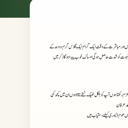
وف بنا کر 20 گرام شہد میں مکس کر لیں اور مباشرت کے وقت ایک گرام ایک گلاس گرم دودھ کے
کی شہوت کو شدت حاصل ہو گی امساک خوب پیدا ہو گا ذکر میں
زم رکھتا ہوں آپ کو بلکل ٹھیک نسخے بتاتا ہوں ان میں کچھ کمی
مد عرفان
میں ھوم ڈلیوری کیلئے دستیاب ہیں