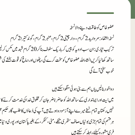
عضو خاص کو طاقت دینے والا نسخہ
نسخہ الشفاء
: مروارید 2 گرام،، دارچینی 2 گرام، عنبر2 گرام، گوند کتیرا 2 گرام
ترکیب تیاری
: ان سب ادویہ کو پیس کر باریک سف
ساتھ کھا لیا کریں انشاءاللہ عضو خاص کو سخت کرے گی ،پٹھوں اور دماغ کو قوت بخشے 
خوب سختی آئے گی
دوا خود بنا لیں یاں ہم سے بنی ہوئی منگوا سکتے ہیں
میں نیت اور ایمانداری کے ساتھ اللہ کو حاضر ناضر جان کر مخلوق خدا کی خدمت کرنے کا ع
نہیں رکھتا یہ تمام نسخے میرے اپنے آزمودہ ہوتے ہیں آپ کی دُعاؤں کا طلب گار حکیم مح
ہر قسم کی تمام جڑی بوٹیاں صاف ستھری تنکے، مٹی، کنکر، کے بغیر پاکستان اور پوری دنیا 
فری مشورہ کیلئے رابطہ کر سکتے ہیں