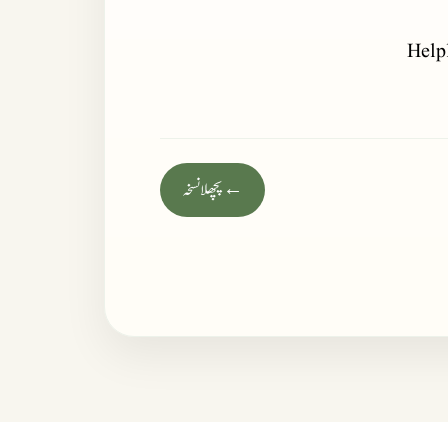
Help
← پچھلا نسخہ