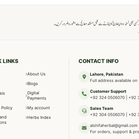
ی بھی نسخہ، دوا یا علاج کو اپنانے سے قبل مستند معالج سے مشورہ ضرور کریں۔
→
 LINKS
CONTACT INFO
About Us
Lahore, Pakistan
Full address available on
Blogs
Customer Support
Digital
sis
+92 324 0506070
|
+92 
Payments
 Policy
My account
Sales Team
+92 304 0506070
|
+92 
and
Herbs Index
ions
alshifaherbal@gmail.com
For orders, support & pr