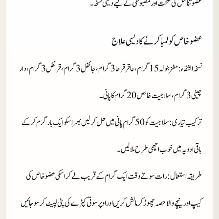
عضو تناسل کی صحت اور مضبوطی کے لیے دیسی نسخہ۔
عضو خاص کو لمباکرنے کا دیسی علاج
نسخہ الشفاء
: مغزبنولہ 15 گرام، عاقرقرحا 3 گرام، جائفل 3 گرام، قرنفل 3 گرام، دار
چینی 3 گرام، سلاجیت خالص 20 گرام کا پانی۔
ترکیب تیاری
: سلاجیت کو 50 گرام پانی میں حل کر لیں بھر اسکو ایک بار گرم کر کے
باقی ادویہ میں خوب اچھی طرح ملا لیں۔
طریقہ استعمال
: رات سوتے وقت ایک گرام کے قریب لے کر اسکی عضو خاص کی
کیپ اور نیچے والا حصہ چھوڑ کر مالش کریں اور اوپر سوتی کپڑے کی پٹی لپیٹ کر سوجائیں