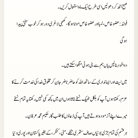
صبح اُٹھ کر دھو لیں اسی طرح ایک ماہ استعمال کریں۔
فوائد
: عضو خاص، لمبا اورعضو خاص موٹا ہو گا ، کھجی لاغری دور ہوکر خوب سختی پیدا
ہوگی
دوا خود بنا لیں یاں ہم سے بنی ہوئی منگوا سکتے ہیں۔
میں نیت اور ایمانداری کے ساتھ اللہ کو حاضر ناضر جان کر مخلوق خدا کی خدمت کرنے کا
عزم رکھتا ہوں آپ کو بلکل ٹھیک نسخے بتاتا ہوں ان میں کچھ کمی نہیں رکھتا یہ تمام نسخے
میرے اپنے آزمودہ ہوتے ہیں آپ کی دُعاؤں کا طلب گار حکیم محمد عرفان۔
ہر قسم کی تمام جڑی بوٹیاں صاف ستھری تنکے، مٹی، کنکر، کے بغیر پاکستان اور پوری دنیا