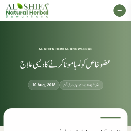
AL SHIFA HERBAL KNOWLEDGE
عضو خاص کو لمبا موٹا کرنے کا دیسی علاج
دیسی طریقہ علاج، جڑی بوٹیاں، ہربل حکیم
10 Aug, 2018