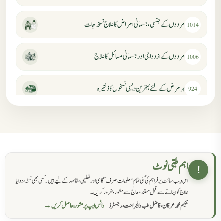
مردوں کے جنسی، جسمانی امراض کا علاج نسخہ جات
1014
مردوں کے ازدواجی اور جسمانی مسائل کا علاج
1006
ہر مرض کے لئے بہترین دیسی نسخوں کا ذخیرہ
924
مردانہ کمزوری کا علاج جڑی بوٹیوں سے
869
حکماء کےلئے نسخہ جات
862
اہم طبی نوٹ
!
اس ویب سائٹ پر فراہم کی گئی تمام معلومات صرف آگاہی اور تعلیمی مقاصد کے لیے ہیں۔ کسی بھی نسخہ، دوا یا
سرعت انزال کا علاج اور دیسی نسخہ جات
818
علاج کو اپنانے سے قبل مستند معالج سے مشورہ ضرور کریں۔
حکیم محمد عرفان، فاضل طب والجراحت، رجسٹرڈ
واٹس ایپ پر مشورہ حاصل کریں →
عضوخاص کے لئے طلاء جات کے زبردست نسخے
746