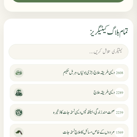
تمام بلاگ کیٹیگریز
دیسی طریقہ علاج، جڑی بوٹیاں، ہربل حکیم
2608
دیسی طریقہ علاج
2289
صحت مند زندگی، ہیلتھ ٹپس دیسی نسخہ جات کا ذخیرہ
2239
مردوں کے خاص مسائل کا علاج نسخہ جات
1569