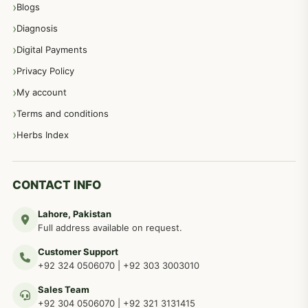
Blogs
Diagnosis
اعصاب اور پٹھوں کے امراض کےلئے دیسی نسخہ جات
350
Digital Payments
Privacy Policy
عورتوں کے امراض کےلئے مختلف دیسی نسخہ جات
334
My account
Terms and conditions
مردانہ طاقت مردانہ ٹائمنگ مردانہ کمزوری کے لیے نسخہ جات
281
Herbs Index
دماغی امراض کےلئے مختلف دیسی نسخہ جات
277
CONTACT INFO
Lahore, Pakistan
مردوں کے خاص امراض کے بے شمار دیسی نسخے
267
Full address available on request.
Customer Support
عضو خاص کےلئے طلاء، مالش دیسی علاج
+92 324 0506070
|
+92 303 3003010
263
Sales Team
+92 304 0506070
|
+92 321 3131415