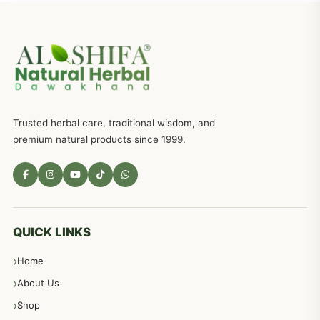
جریان، احتلام کےلئے جڑی بوٹیوں کیساتھ دیسی علاج
719
ذکاوت حس کے علاج کےلئے مختلف دیسی نسخہ جات
636
Trusted herbal care, traditional wisdom, and
امراضِ معدہ کا علاج دیسی نسخہ جات
557
premium natural products since 1999.
مادہ تولید، منی کا جڑی بوٹیوں کیساتھ علاج
539
معدہ اور آنتوں کے امراض کا علاج مختلف دیسی نسخہ جات
496
QUICK LINKS
Home
پیٹ، معدہ اور آنتوں کے امراض نسخہ جات
492
About Us
Shop
مشت زنی، ہاتھ رسی، ماسٹر بیشن کا علاج اور نسخہ جات
364