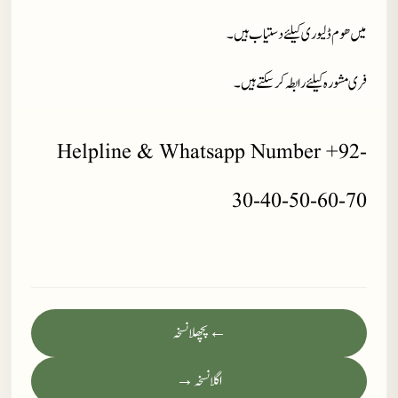
میں ھوم ڈلیوری کیلئے دستیاب ہیں۔
فری مشورہ کیلئے رابطہ کر سکتے ہیں۔
Helpline & Whatsapp Number +92-
30-40-50-60-70
← پچھلا نسخہ
اگلا نسخہ →