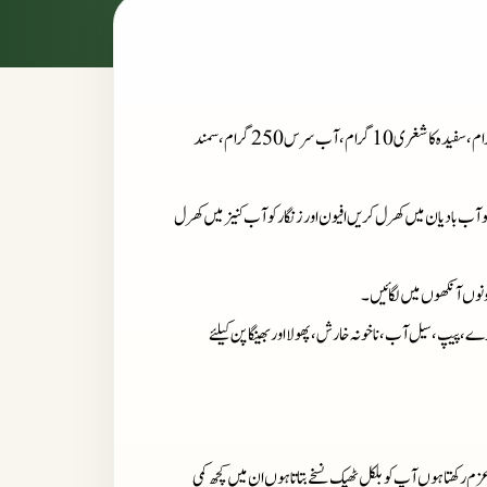
: جست کا پھول 50 گرام، افیون 10 گرام، سرمہ سیاہ 50 گرام، زنگار 9 گرام، سفیدہ کاشغری 10 گرام، آب سرس 250 گرام، سمند
ب بادیان میں کھرل کریں افیون اورزنگار کو آب کنیز میں کھرل
نوں آنکھوں میں لگائیں۔
کرے، پیپ، سیل آب، ناخونہ خارش، پھولا اور بھینگا پن کیلئے
زم رکھتا ہوں آپ کو بلکل ٹھیک نسخے بتاتا ہوں ان میں کچھ کمی