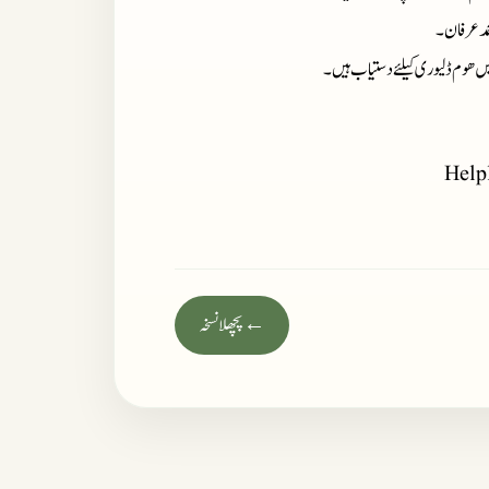
حمد عرفان۔
میں ھوم ڈلیوری کیلئے دستیاب ہیں ۔
Help
← پچھلا نسخہ