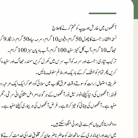
آنکھوں میں خارش اور پیپ کو ختم کرنے کا علاج
نسخہ الشفاء
جھاگ 10 گرام، آب گل کنیز سفید 100 گرام، آب بادیان سبز 100 گرام۔
ترکیب تیاری
: جست اور سرمہ کو آب سرس میں کھرل کریں سمندر جھاگ اور سفیدہ کو آ
کریں پھر تمام کو خشک کرکے باریک اور ملائم سفوف بنالیں۔
طریقہ استعمال
: رات کو سوتے وقت عرق گلاب میں سلائی کو دھوکر ایک ایک مرتبہ دو
فوائد
: آنکھوں کی دنیاکیلئے انوار سیل نور آنکھوں کے ہر گونہ امراض مثلاؐؐ پرانی سرخی، ک
مفیدہے۔ آنکھوں کی بینائی کو تیز کرتا ہے۔ غرض آنکھوں کی ہر بیماری کیلئے مفید ہے۔
دوا خود بنا لیں یاں ہم سے بنی ہوئی منگوا سکتے ہیں۔
میں نیت اور ایمانداری کے ساتھ اللہ کو حاضر ناضر جان کر مخلوق خدا کی خدمت کرنے کا ع