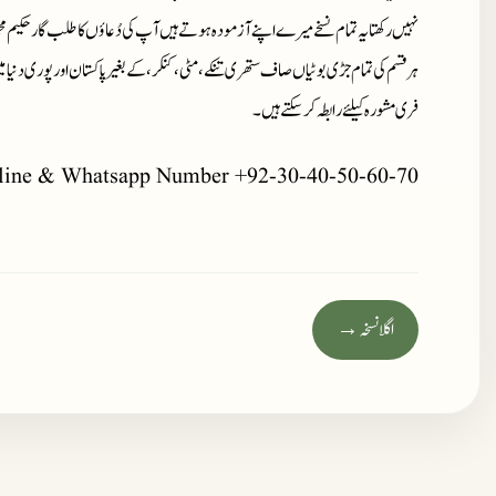
نہیں رکھتا یہ تمام نسخے میرے اپنے آزمودہ ہوتے ہیں آپ کی دُعاؤں کا طلب گار حکیم م
ہر قسم کی تمام جڑی بوٹیاں صاف ستھری تنکے، مٹی، کنکر، کے بغیر پاکستان اور پوری دنیا 
فری مشورہ کیلئے رابطہ کر سکتے ہیں۔
line & Whatsapp Number +92-30-40-50-60-70
اگلا نسخہ →