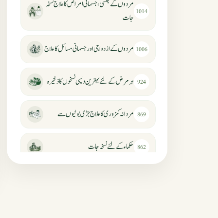
مردوں کے جنسی، جسمانی امراض کا علاج نسخہ
1014
جات
مردوں کے ازدواجی اور جسمانی مسائل کا علاج
1006
ہر مرض کے لئے بہترین دیسی نسخوں کا ذخیرہ
924
مردانہ کمزوری کا علاج جڑی بوٹیوں سے
869
حکماء کےلئے نسخہ جات
862
سرعت انزال کا علاج اور دیسی نسخہ جات
818
عضوخاص کے لئے طلاء جات کے زبردست
746