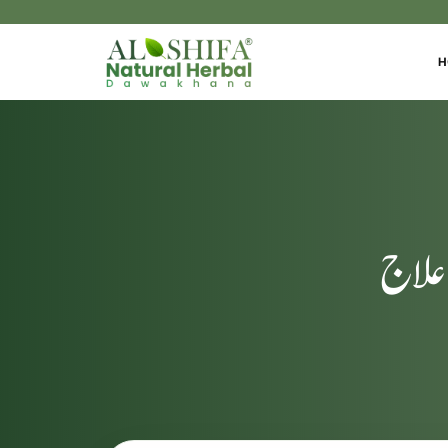
H
 علاج