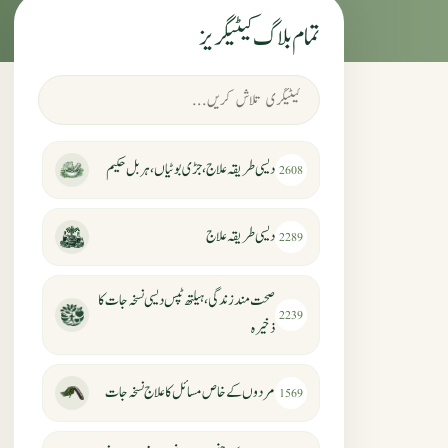
تمام بلاگ کیٹیگریز
دیسی طریقہ علاج، جڑی بوٹیاں، ہربل حکیم
2608
دیسی طریقہ علاج
2289
صحت مند زندگی، ہیلتھ ٹپس دیسی نسخہ جات کا
2239
ذخیرہ
مردوں کے خاص مسائل کا علاج نسخہ جات
1569