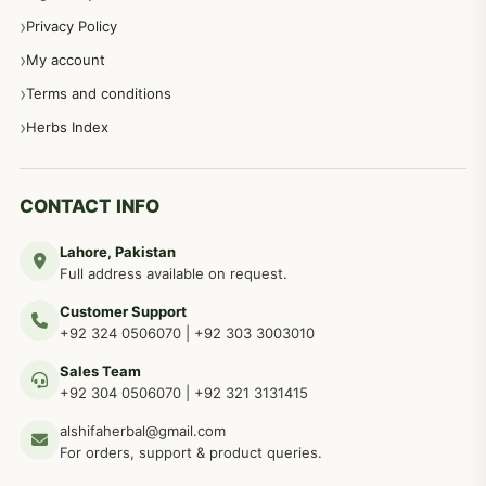
Privacy Policy
عورتوں کے امراض کےلئے مختلف دیسی نسخہ جات
334
My account
Terms and conditions
مردانہ طاقت مردانہ ٹائمنگ مردانہ کمزوری کے لیے نسخہ جات
281
Herbs Index
دماغی امراض کےلئے مختلف دیسی نسخہ جات
277
CONTACT INFO
Lahore, Pakistan
مردوں کے خاص امراض کے بے شمار دیسی نسخے
267
Full address available on request.
Customer Support
عضو خاص کےلئے طلاء، مالش دیسی علاج
+92 324 0506070
|
+92 303 3003010
263
Sales Team
+92 304 0506070
|
+92 321 3131415
جلد کے امراض کےلئے مختلف دیسی نسخہ جات
238
alshifaherbal@gmail.com
For orders, support & product queries.
جگر کے امراض کےلئے مختلف دیسی نسخہ جات
236