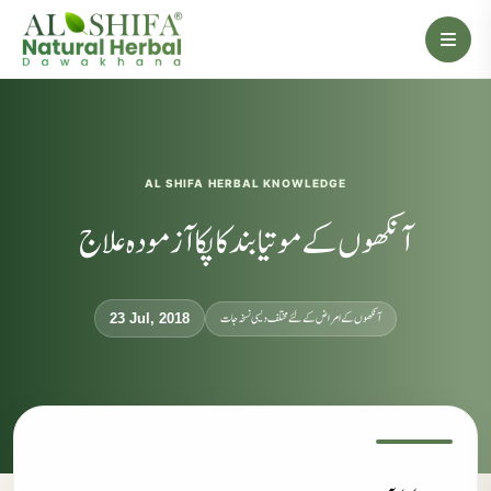
AL SHIFA HERBAL KNOWLEDGE
آنکھوں کے موتیا بند کا پکا آزمودہ علاج
آنکھوں کے امراض کےلئے مختلف دیسی نسخہ جات
23 Jul, 2018