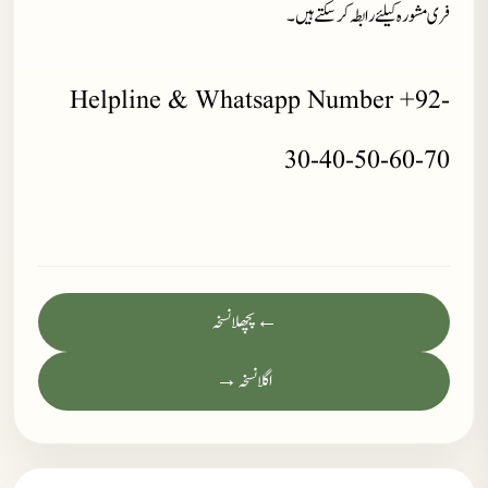
فری مشورہ کیلئے رابطہ کر سکتے ہیں۔
Helpline & Whatsapp Number +92-
30-40-50-60-70
← پچھلا نسخہ
اگلا نسخہ →