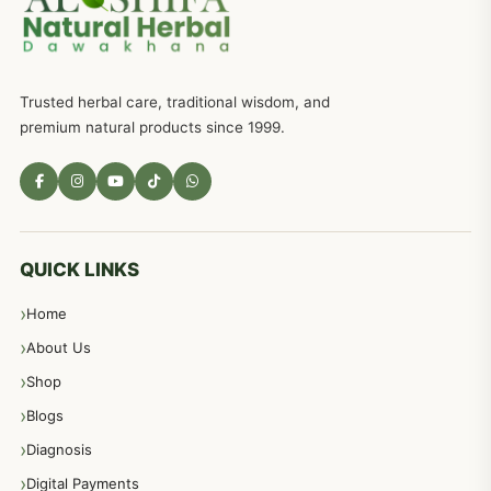
ذکاوت حس کے علاج کےلئے مختلف دیسی نسخہ جات
636
Trusted herbal care, traditional wisdom, and
امراضِ معدہ کا علاج دیسی نسخہ جات
557
premium natural products since 1999.
مادہ تولید، منی کا جڑی بوٹیوں کیساتھ علاج
539
معدہ اور آنتوں کے امراض کا علاج مختلف دیسی نسخہ جات
496
QUICK LINKS
Home
پیٹ، معدہ اور آنتوں کے امراض نسخہ جات
492
About Us
Shop
مشت زنی، ہاتھ رسی، ماسٹر بیشن کا علاج اور نسخہ جات
364
Blogs
Diagnosis
اعصاب اور پٹھوں کے امراض کےلئے دیسی نسخہ جات
350
Digital Payments