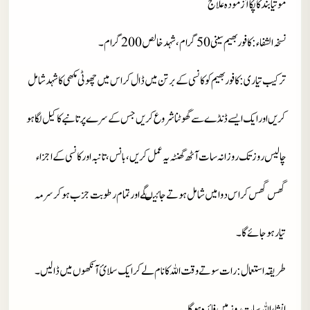
موتیا بند کا پکا آزمودہ علاج
نسخہ الشفاء
: کافو ربھیم سینی 50 گرام، شہد خالص 200 گرام۔
ترکیب تیاری
: کافور بھیم کو کانسی کے برتن میں ڈال کر اس میں چھوٹی مکھی کا شہد شامل
کریں اور ایک ایسے ڈنڈے سے گھوٹنا شروع کریں جس کے سرےپر تانبے کا کیل لگا ہو
چالیس روز تک روزانہ سات آٹھ گھنٹہ یہ عمل کریں، بانس، تانبہ اور کانسی کے اجزاء
گھس گھس کر اس دوا میں شامل ہوتے جائیںگے اور تمام رطوبت جزب ہوکر سرمہ
تیار ہوجائے گا۔
طریقہ استعمال
: رات سوتے وقت اللہ کا نام لے کر ایک سلائ آنکھوں میں ڈالیں۔
انشاءاللہ سات روز میں فائدہ ہوگا۔