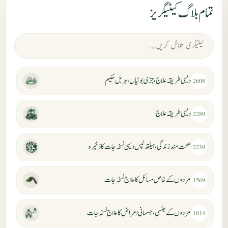
تمام بلاگ کیٹیگریز
دیسی طریقہ علاج، جڑی بوٹیاں، ہربل حکیم
2608
دیسی طریقہ علاج
2289
صحت مند زندگی، ہیلتھ ٹپس دیسی نسخہ جات کا ذخیرہ
2239
مردوں کے خاص مسائل کا علاج نسخہ جات
1569
مردوں کے جنسی، جسمانی امراض کا علاج نسخہ جات
1014