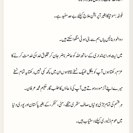
فوائد
: موتیا کا بغیر آپریشن علاج کیلئے بےحد مفید ہے۔
دوا خود بنا لیں یاں ہم سے بنی ہوئی منگوا سکتے ہیں۔
میں نیت اور ایمانداری کے ساتھ اللہ کو حاضر ناضر جان کر مخلوق خدا کی خدمت کرنے کا
عزم رکھتا ہوں آپ کو بلکل ٹھیک نسخے بتاتا ہوں ان میں کچھ کمی نہیں رکھتا یہ تمام نسخے
میرے اپنے آزمودہ ہوتے ہیں آپ کی دُعاؤں کا طلب گار حکیم محمد عرفان۔
ہر قسم کی تمام جڑی بوٹیاں صاف ستھری تنکے، مٹی، کنکر، کے بغیر پاکستان اور پوری دنیا
میں ھوم ڈلیوری کیلئے دستیاب ہیں۔