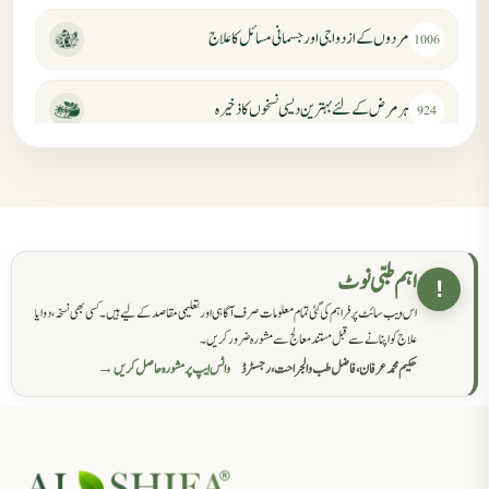
مردوں کے ازدواجی اور جسمانی مسائل کا علاج
1006
ہر مرض کے لئے بہترین دیسی نسخوں کا ذخیرہ
924
مردانہ کمزوری کا علاج جڑی بوٹیوں سے
869
حکماء کےلئے نسخہ جات
862
اہم طبی نوٹ
!
اس ویب سائٹ پر فراہم کی گئی تمام معلومات صرف آگاہی اور تعلیمی مقاصد کے لیے ہیں۔ کسی بھی نسخہ، دوا یا
سرعت انزال کا علاج اور دیسی نسخہ جات
818
علاج کو اپنانے سے قبل مستند معالج سے مشورہ ضرور کریں۔
حکیم محمد عرفان، فاضل طب والجراحت، رجسٹرڈ
واٹس ایپ پر مشورہ حاصل کریں →
عضوخاص کے لئے طلاء جات کے زبردست نسخے
746
جریان، احتلام کےلئے جڑی بوٹیوں کیساتھ دیسی علاج
719