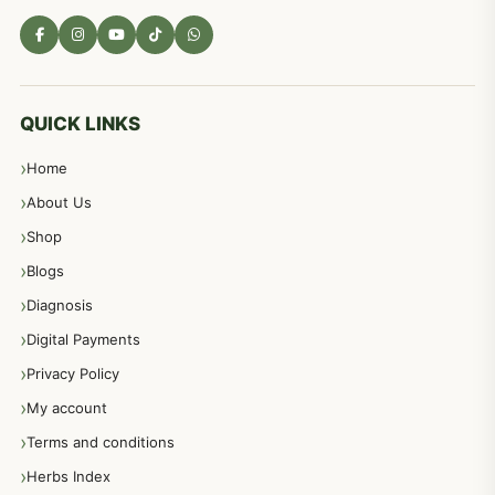
مادہ تولید، منی کا جڑی بوٹیوں کیساتھ علاج
539
معدہ اور آنتوں کے امراض کا علاج مختلف دیسی نسخہ جات
496
QUICK LINKS
Home
پیٹ، معدہ اور آنتوں کے امراض نسخہ جات
492
About Us
Shop
مشت زنی، ہاتھ رسی، ماسٹر بیشن کا علاج اور نسخہ جات
364
Blogs
Diagnosis
اعصاب اور پٹھوں کے امراض کےلئے دیسی نسخہ جات
350
Digital Payments
Privacy Policy
عورتوں کے امراض کےلئے مختلف دیسی نسخہ جات
334
My account
Terms and conditions
مردانہ طاقت مردانہ ٹائمنگ مردانہ کمزوری کے لیے نسخہ جات
281
Herbs Index