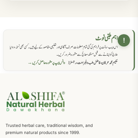
مردانہ کمزوری کا علاج جڑی بوٹیوں سے
869
حکماء کےلئے نسخہ جات
862
اہم طبی نوٹ
!
اس ویب سائٹ پر فراہم کی گئی تمام معلومات صرف آگاہی اور تعلیمی مقاصد کے لیے ہیں۔ کسی بھی نسخہ، دوا یا
سرعت انزال کا علاج اور دیسی نسخہ جات
818
علاج کو اپنانے سے قبل مستند معالج سے مشورہ ضرور کریں۔
حکیم محمد عرفان، فاضل طب والجراحت، رجسٹرڈ
واٹس ایپ پر مشورہ حاصل کریں →
عضوخاص کے لئے طلاء جات کے زبردست نسخے
746
جریان، احتلام کےلئے جڑی بوٹیوں کیساتھ دیسی علاج
719
ذکاوت حس کے علاج کےلئے مختلف دیسی نسخہ جات
636
Trusted herbal care, traditional wisdom, and
امراضِ معدہ کا علاج دیسی نسخہ جات
557
premium natural products since 1999.