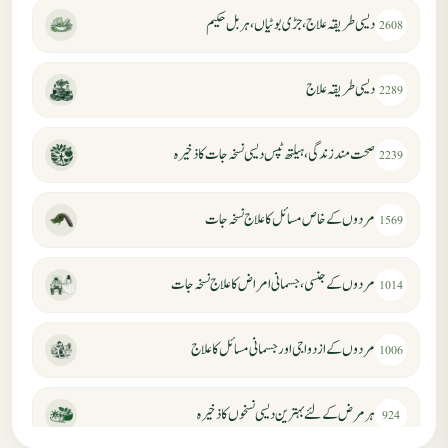
دیسی طریقہ علاج، جڑی بوٹیاں، ہربل حکیم
2608
دیسی طریقہ علاج
2289
صحت مند زندگی، ہیلتھ ٹپس دیسی نسخہ جات کا ذخیرہ
2239
مردوں کے خاص مسائل کا علاج نسخہ جات
1569
مردوں کے جنسی، جسمانی امراض کا علاج نسخہ جات
1014
مردوں کے ازدواجی اور جسمانی مسائل کا علاج
1006
ہر مرض کے لئے بہترین دیسی نسخوں کا ذخیرہ
924