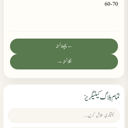
60-70
← پچھلا نسخہ
اگلا نسخہ →
تمام بلاگ کیٹیگریز