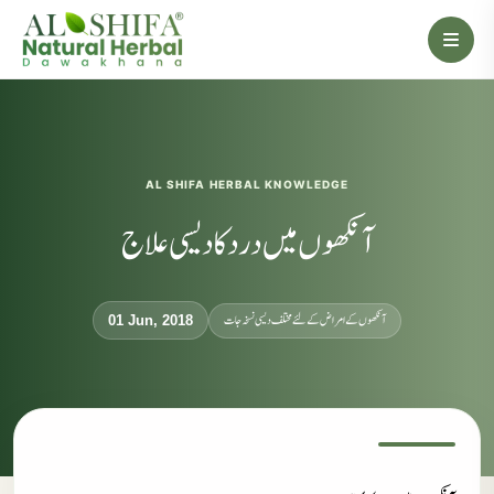
AL SHIFA HERBAL KNOWLEDGE
آنکھوں میں درد کا دیسی علاج
آنکھوں کے امراض کےلئے مختلف دیسی نسخہ جات
01 Jun, 2018