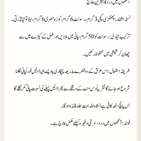
آنکھوں میں درد کا بہترین علاج
نسخہ الشفاء
: پھٹکڑی کچی 3 گرام، رسونت 6 گرام، کوزہ مصری 6 گرام، نیلا توتیا 2 رتی۔
ترکیب تیاری
: رسونت کو 50 گرام، پانی میں ملا دیں اور ململ کے کپڑے میں سے
چھان کر شیشی میں محفوظ رکھیں۔
طریقہ استعمال
: اس عرق کےدو قطرے بذریعہ پچکاری یا ویسے ہی ڈالیں فوراََ پانی نکلنا
شروع ہوجائےگا تقریباََ دس منٹ کے وقفے سے پھر ڈالیں پہلے کی نسبت پانی کم نکلے گا
بس پانچ دفعہ کافی ہے انشاء اللہ بہت جلد فائدہ ہوگا۔
فوائد
: آنکھوں میں درد، سرخی وغیرہ کیلئے مکمل علاج ہے۔