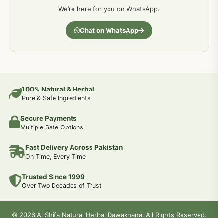
We’re here for you on WhatsApp.
جسمانی کمزوری کا علاج اور نسخہ جات
193
Chat on WhatsApp
دردیں تمام جسمانی دردوں کا دیسی علاج
190
عضو خاص کےلئے طلاء-تیل-آئل-روغن-دیسی نسخہ جات اور علاج
100% Natural & Herbal
188
Pure & Safe Ingredients
Secure Payments
جوڑوں کے امراض کےلئے مختلف دیسی نسخہ جات
186
Multiple Safe Options
Fast Delivery Across Pakistan
جریان و احتلام کےلئے دیسی نسخہ جات
182
On Time, Every Time
Trusted Since 1999
سینہ اور پھیپھڑوں کے امراض کا علاج اور دیسی نسخہ جات
177
Over Two Decades of Trust
دل کی کمزوری کےلئے جڑی بوٹیوں سے علاج
© 2026 Al Shifa Natural Herbal Dawakhana. All Rights Reserved.
175