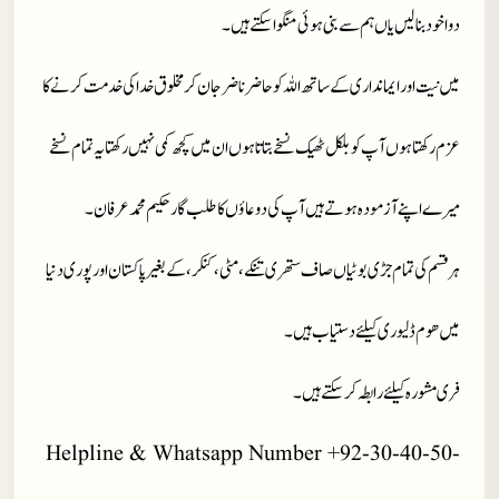
دوا خود بنا لیں یاں ہم سے بنی ہوئی منگوا سکتے ہیں۔
میں نیت اور ایمانداری کے ساتھ اللہ کو حاضر ناضر جان کر مخلوق خدا کی خدمت کرنے کا
عزم رکھتا ہوں آپ کو بلکل ٹھیک نسخے بتاتا ہوں ان میں کچھ کمی نہیں رکھتا یہ تمام نسخے
میرے اپنے آزمودہ ہوتے ہیں آپ کی دوعاؤں کا طلب گار حکیم محمد عرفان۔
ہر قسم کی تمام جڑی بوٹیاں صاف ستھری تنکے، مٹی، کنکر، کے بغیر پاکستان اور پوری دنیا
میں ھوم ڈلیوری کیلئے دستیاب ہیں ۔
فری مشورہ کیلئے رابطہ کر سکتے ہیں۔
Helpline & Whatsapp Number +92-30-40-50-