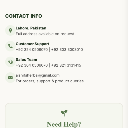
دماغی امراض کےلئے مختلف دیسی نسخہ جات
277
CONTACT INFO
Lahore, Pakistan
مردوں کے خاص امراض کے بے شمار دیسی نسخے
267
Full address available on request.
Customer Support
عضو خاص کےلئے طلاء، مالش دیسی علاج
+92 324 0506070
|
+92 303 3003010
263
Sales Team
+92 304 0506070
|
+92 321 3131415
جلد کے امراض کےلئے مختلف دیسی نسخہ جات
238
alshifaherbal@gmail.com
For orders, support & product queries.
جگر کے امراض کےلئے مختلف دیسی نسخہ جات
236
خون کے امراض کےلئے مختلف دیسی نسخہ جات
226
Need Help?
کمر درد کا جڑی بو ٹیوں سے علاج اور نسخہ جات
198