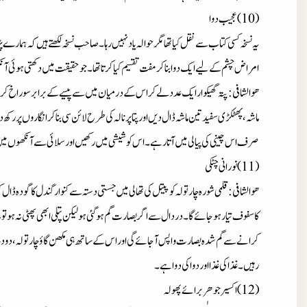
(10)عجیب دوا
یہ نسخہ کسی کتاب سے نقل کیاتھامگرحوالہ یادنہیں رہا۔صاحب نسخہ لکھتے ہیں کہ ہمارے
امراض چشم کے لیے ایک دوابناکرمفت تقسیم کیاکرتاتھا۔جوحقیقت میں دکھتی ہوئی
ھوالشافی : پتہ گھیکوارایک عددلے کراس کے درمیان میں سے پیسے کے برابرسوراخ کر
ماشہ،پھٹکڑی سفیدتین ماشہ ڈال دیں اورپتاپرنالہ کی طرح لائن سی بناکرانگاروں پررکھ
صرف اس چینی کی پیالی میں آتارہے۔اس کوشیشی میں رکھیں اورسلائی سے آنکھوں می
(11)نورانی چٹکی
ھوالشافی : قلمی شورہ چارتولہ کوپیتل کی تھالی میں جستی دستہ سے کنوارگندل کاگودہ
کاسفوف تیارہوجائے گا۔دردال سے اگربصارت گم ہوگئی ہو لیکن پتلی ابھی پھٹی نہ ہوتویہ
کرانے سے گم شدہ بصارت واپس آجائے گی اوراس کے ساتھ ہی مکھن گاؤچارتولہ،دودھ گا
رہیں۔غذاکی غذااوردواکی دواہے۔
(12)اکسیرجوھربرائے پھولہ