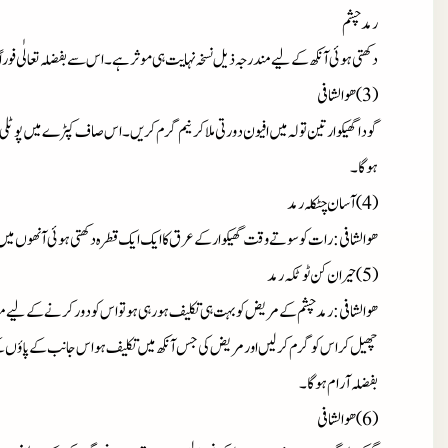
رمدچشم
دکھتی ہوئی آنکھ کے لیے مندرجہ ذیل نسخہ نہایت ہی موثرہے۔اس سے بفضلہ تعالٰی فور
(3)ھوالشافی
گوداگھیکوارتین تولہ میں افیون دورتی ملاکرنیم گرم کریں۔اس صاف کپڑے میں پوٹلی ب
ہوگا۔
(4)آسان چٹکلہ رمد
ھوالشافی : رات کوسوتے وقت گھیکوارکے عرق کاایک ایک قطرہ دکھتی ہوئی آنھوں میں 
(5)حیران کن ٹوٹکہ رمد
ھوالشافی : رمدچشم کے مریض کوبہت ہی تکلیف ہورہی ہوتواس کودورکرنے کے لیے 
چھیل کراس کوگرم کرلیں اورمریض کی جس آنکھ میں تکلیف ہواس جانب کے پاؤں کے
بفضلہ آرام ہوگا۔
(6)ھوالشافی