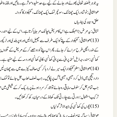
یہ جوہربفضلہ تعالٰی پھولے اورجالے کے لیے بے حدمفیدوموثرہے۔بنائیں اورفائدہ اٹھ
ھوالشافی : نوشادرایک چھٹانک،سونچرنمک ایک چھٹانک،گھیکوارکاگودا۔
حلق وسینہ کی بیماریاں
خناق : یہ مرض بڑامہلک ہے اس کامریض اچانک مرجایاکرتاہے۔اس کے لیے مندرجہ ذ
(13)ھوالشافی : گھیکوارکے پتے کوایک طرف سے چھیل ڈالیں اوراوپر ہلدی اورنرک
کے اندراچھی طرح سرائے کرجائے۔پھراس پتے کودوحصے کرکے مریض کے تلووں پرب
کھانسی : مندرجہ ذیل نسخہ پرانی سے پرانی کھانسی،کالی کھانسی اوردمہ کے لیے مفیدہے۔
(14)ھوالشافی : مغزگھیکوارایک سیرلے لردباکرکسی صاف کپڑے میں سے چھان
داردیگچی میں ڈال کردھیمی دھیمی آگ پرپکائیں۔جب نصف لعاب جل جائے تونمک لاہو
جب تمام جل کرسفوف ساباقی رہ جائے تواتارکرسردہونے پرباریک کرکے شیشی میں ح
ترکیب استعمال : دورتی سے چاررتی تک کھانڈکے درمیان رکھ کرکھلائیں۔
(15)بچوں کی کھانسی کی جیدالاثرگولیاں
ھولشافی : سہاگہ خام نصف بریاں(کچابھنا)مرچ سیاہ ہردوادویہ کومساوی الوزن حسب