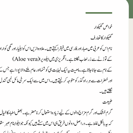
خواص گھیکوار
گھیکوار
کا
تعارف
نام
اس کو عربی میں صبار اورفارسی میں فیقرا کہتے ہیں۔علاوہ ازیں اس کوایلیاراورگھی ک
کے توڑنے سے زرلعاب نکلتاہے۔انگریزی میں ایلوویرا(Aloe vera)
کے نام سے جاناجاتاہے۔ماھیت یہ ایک نہایت ہی کوشنمااورعام ملنے والا پوداہے جس ک
اورخضرات سے ہرراہ گذرکومتوجہ کرلیتے ہیں۔اس میں سے ایک سرخی مائل لمبی گندل
نکلتے ہیں۔
طبیعت
گرم خشک اورگرم مزاج والوں کے لیے زیادہ استعمال کرنامضرہے۔بعض اطباء کاخیال ہ
کہ یہ بالکل غلط ہے۔دراصل دونوں فریق ہی اس میں سشے ہیں کیونکہ جوایلوابنام صبرس