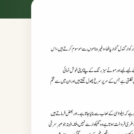
واراورکوارگندل گنوارپاٹھا،وغیرہ ناموں سے موسوم کرتے ہیں،اس
ے لمبے لمبے اورموٹے سبزرنگ کے پتے اپنی خوش نمائی
 نکلتی ہے جس کے سرپرسرخ پھول لگتے ہیں اوران میں سے تخم
ے کہ ایلوااسی کے لعاب سے بنایاجاتاہے۔اوربعض فرماتے ہیں
قوطری فروخت ہوتاہے وہ گھیکوارسے نہیں بنتا۔البتہ جوصبرسرخی