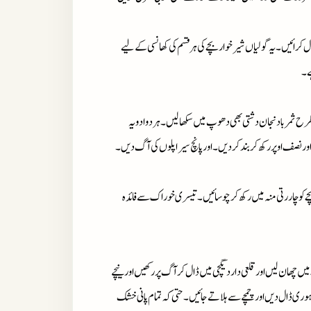
 کرائیں۔یہ گولیاں شیرخواربچے کی ہرقسم کی کھانسی کے لیے
ے۔
رح ثمربادنجان دشتی بھی دھوپ میں سکھالیں۔ہردوادویہ
اورنصف اوپررکھ کربندکردیں۔اورپانچ سیراپلوں کی آگ دیں۔
 کوچاررتی منہ میں رکھ کرچوسائیں۔تیسری خوراک سے فائدہ
یں چھان لیں اورقلعی داردیگچی میں ڈال کرآگ پررکھیں اورنیچے
وری ڈال دیں اورچمچے سے ہلاتے جائیں۔حتی کہ تمام پانی خشک