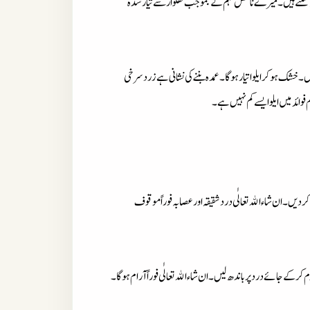
ہ سکتے ہیں۔میرے نا قص فہم کے بموجب گھکوارسے تیارشدہ
ئیں۔خشک ہوکرایلواتیارہوگا۔عمدہ بننے کی نشانی ہے زردسرخی
فوائد میں ایلوایسے کم نہیں ہے۔
کردیں۔ان شاء اﷲتعالٰی درد شقیقہ اورعصابہ فوراً موقوف
کے جائے دردپرباندھ لیں۔ان شاء اﷲتعالٰی فوراًآرام ہوگا۔