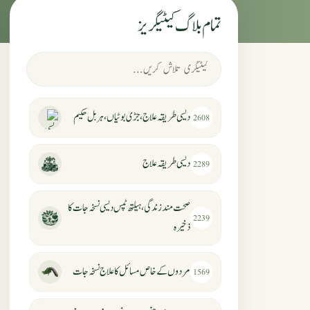
تمام بلاگ کیٹیگریز
دیسی طریقہ علاج، جڑی بوٹیاں، ہربل حکیم
2608
دیسی طریقہ علاج
2289
صحت مند زندگی، ہیلتھ ٹپس دیسی نسخہ جات کا
2239
ذخیرہ
مردوں کے خاص مسائل کا علاج نسخہ جات
1569