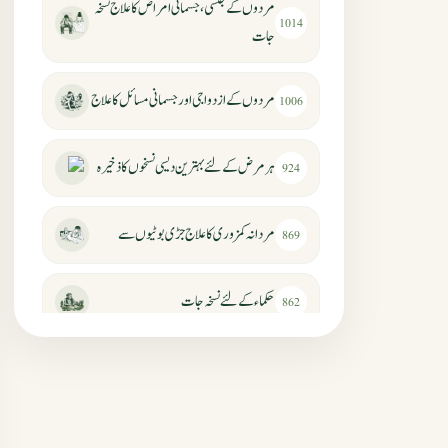
مردوں کے جنسی، جسمانی امراض کا علاج نسخہ
1014
جات
مردوں کے ازدواجی اور جسمانی مسائل کا علاج
1006
ہر مرض کے لئے بہترین دیسی نسخوں کا ذخیرہ
924
مردانہ کمزوری کا علاج جڑی بوٹیوں سے
869
حکماء کےلئے نسخہ جات
862
سرعت انزال کا علاج اور دیسی نسخہ جات
818
عضوخاص کے لئے طلاء جات کے زبردست
746