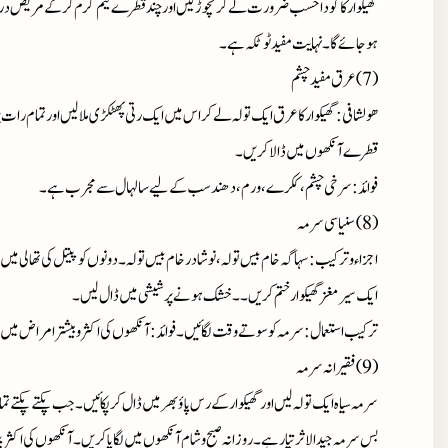
گھیکوار کاگوداحسب ضرورت لے کرنچوڑلیں اورچندقطرے نیم گرم کرکے مریض دردچش
ہوجائے گا۔نہایت مفیدٹوٹکہ ہے۔
(7)عرق مفیدچشم
ھولشافی : گھیکوارکاعرق ایک تولہ لے کراس میں ایک رتی پھٹکڑی ملالیں اورتمام را
قطرے آنکھوں میں ڈالاکریں۔
فوائد : سرخی چشم،ککرے،ورم،دھندسب کے لیے سالہال سے مجرب ہے۔
(8)سنیاسی سرمہ
اجزاء وترکیب : سہاگہ خام بیس تولہ،نوشادرخام بیس تولہ۔دونوں کوپیتل کی تھالی میں
ایک سیرمغزگھیکوارختم کریں۔۔خشک ہونے پرشیشی میں ڈال لیں۔
ترکیب استعمال : سرمہ کوسوتے وقت لگائیں۔فوائد : آنکھوں کی اکثروبیشترامراض 
(9)فقیرانہ سرمہ
سرمہ سیاہ ایک تولہ لیں اورگھیکوارکے رس پاؤبھرمیں ڈال کرپکائیں۔جب پکتے پکتے 
بس سرمہ جیدالاثرتیارہے۔روزانہ صبح وشام آنکھوں میں لگایاکریں۔آنکھوں کی اکثر