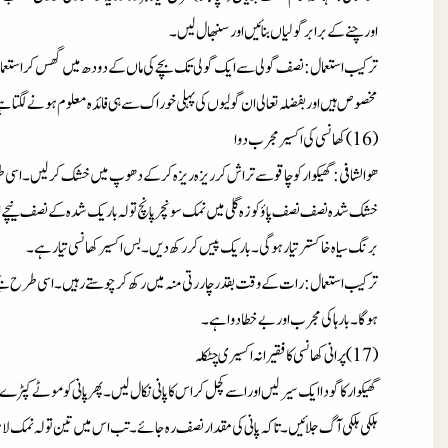
اورچنے کے برابرگولیاں بنائیں اورسنبھال لیں۔
ترکیب استعمال : نصف گولی سے ایک گولی تک بچے کی ماں کے دودھ میں گھس کراستعمال
مخصوص ہیں اوربفضلہ تعالی ان گولیوں کی پہلی خوراک سے ہی فائدہ معلوم ہونے لگتاہ
(16)کھانسی کی اکسیرمجرب دوا
ھوالشافی :گھیکوارکوچاقوسے تراش کرریزہ ریزہ کرکے دھوپ میں خشک کرلیں۔اسی ط
خشک شدہ نصف نصف پاؤکوزہ گلی میں نمک سونچرپانچ تولہ باریک شدہ کے نصف نیچے 
برنگ سیاہ خاکسترتیارہوگی۔باریک پیس کررکھ دیں۔بس اکسیرکھانسی تیارہے۔
ترکیب استعمال : رات کے وقت بقدرچاررتی منہ میں رکھ کرچوستے رہیں۔اسی طرح بچے
ہوگا۔بارہاکی مجرب اوربے خطادواہے۔
(17)پرانی کھانسی کافقیرانہ اکسیری چٹکلہ
گھیکوارکاگوداایک سیرلیں اوراسے کچل کراس کاپانی نکال لیں۔پھرپانی کوموٹے کپڑے م
ہلکی ہلکی آگ جلائیں۔تاکہ پانی کی مقدارنصف رہ جائے۔تب اس میں تین تولہ نمک لاہ