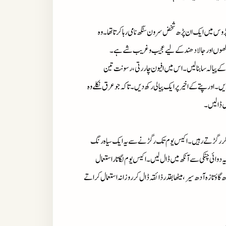
 پڑوس میں ایک ان پڑھ شخض سرون سنگھ نامی رہاکرتاتھا۔وہ
 آنکھوں اورجالادھندکے لیے عجیب وغریب شے ہے۔
کے پیالہ سابنالیں۔اس میں افیون چاررتی،رسونت تین
 دیں۔اورپتے کے اخیرپرایک پیالی رکھ دیں۔تاکہ جوعرق نکلے وہ
ں ڈالیں۔
 ڈال کررگڑتے رہیں۔اکیس یوم تک رگڑنے سے یہ ایک سیاہ رنگ
 دوائی چٹکی سے آنکھ میں ڈال لیں۔اکیس یوم لگاتاراستعمال
ؤتازہ آدھ سیر،میٹھابقدرذائقہ ڈال کرروزانہ استعمال کراتے