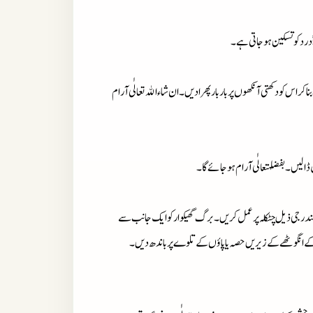
اًدردکوتسکین ہوجاتی ہے۔
ناکراس کودکھتی آنکھوں پرباربارپھرادیں۔ان شاء اﷲتعالٰی آرام
ڈالیں۔بفضلہتعالٰی آرام ہوجائے گا۔
مندرجی ذیل چٹکلہ پرعمل کریں۔برگ گھیکوارکوایک جانب سے
 انگوٹھے کے زیریں حصہ یاپاؤں کے تلوے پرباندھ دیں۔