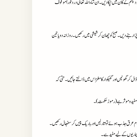
م کے کان میں ٹپکادیں۔ان شاء اﷲتعالٰی دردفوراًموقوف
ت پڑارہنے دیں۔صبح کوچھان کرشیشی میں رکھیں۔روزانہ دویاتین
 ڈال کرگھوٹیں اورگھیکوارکامغزاس میں ڈالتے جائیں۔حتی کہ
میں مفیدوموثرہے (رموزحکمت)۔
تمام عرق جذب ہوئے تواتارلیں اورباریک پیس کرسنبھال رکھیں۔
بیماریوں کے لیے مفیدہے۔