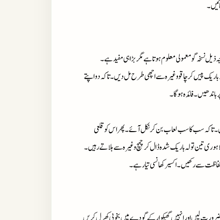
ائیں۔
یل نسخہ گومعمولی معلوم ہوتاہے مگربڑاہی مفیدہے۔
چورباریک پیس کرچاقووغیرہ سے اچھی طرح مل دیں۔تاکہ دواپتے
اندھیں۔فائدہ ہوگا۔
 لیں۔تاکہ سب کاسب لعاب بن کرنکل آئے۔پھراس کوقلعی
ری تین تولہ باریک شدہ ڈال کرچمچ وغیرہ سے ہلاتے رہیں۔
فاظت سے رکھیں۔اکسیر کھانسی تیارہے۔
 ضرورت لیں اورانہیں گھیکوارکے گودے میں بخوبی کھرل کریں