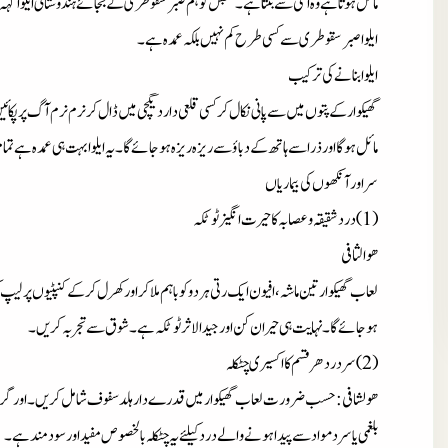
مائل ہوتاہے وہ اسی سے بنتاہے۔سجس کوہم صبرسقوطری کے بجائے ہندوستانی ایلواکہ
ایلواصبرسقوطری سے کسی طرح کم نہیں بلکہ عمدہ ہے۔
ایلوابنانے کی ترکیب
گھیکوارکے پتوں میں سے پانی نکال کرکسی قلعی داردیگچی میں ڈال کرنرم نرم آگ پرپکا
مائل ہوگااورذراسے ہاتھ کے دباؤ سے ریزہ ریزہ ہوجائے گا۔یہ ایلوابہت ہی عمدہ ہے تمام 
سراورآنکھوں کی بیماریاں
(1)دردشقیقہ وعصابہ کاحیرت انگیزٹوٹکہ
ھوالثافی
لعاب گھیکوارتین ماشہ،افیون ایک رتی ہردوکوباہم ملاکراورکھرل کرکے کنپٹیوں پرلیپ 
ہوجائے گا۔نہایت ہی حیران کن اورجیدالاثرٹوٹکہ ہے۔شوق سے تجربہ کریں۔
(2)سردردھرقسم کااکسیری چٹکلہ
ھولشافی : حسب ضرورت لعاب گھیکوارمیں قدرے دارہلدسفوف شامل کریں۔اورگرم کر
بلغمی یاسردموادسے پیداہونے والے دردکیلئے یہ چٹکلہ بالخصوص مفیداورسودمندہے۔