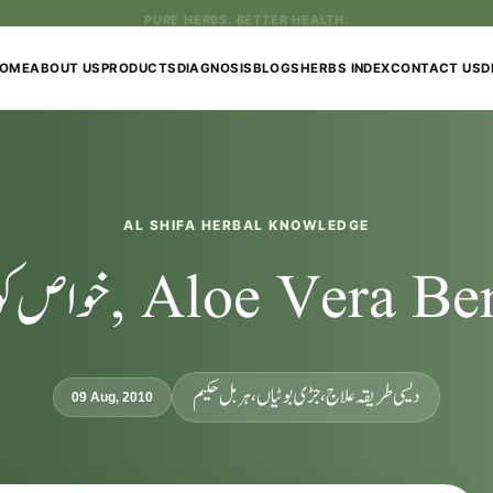
PURE HERBS. BETTER HEALTH.
OME
ABOUT US
PRODUCTS
DIAGNOSIS
BLOGS
HERBS INDEX
CONTACT US
D
AL SHIFA HERBAL KNOWLEDGE
Aloe Vera ,خواص کوارگندل
دیسی طریقہ علاج، جڑی بوٹیاں، ہربل حکیم
09 Aug, 2010