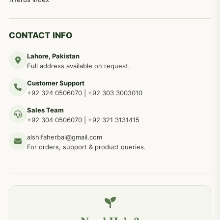
دماغی امراض کےلئے مختلف دیسی نسخہ جات
277
CONTACT INFO
Lahore, Pakistan
مردوں کے خاص امراض کے بے شمار دیسی نسخے
267
Full address available on request.
Customer Support
عضو خاص کےلئے طلاء، مالش دیسی علاج
+92 324 0506070
|
+92 303 3003010
263
Sales Team
+92 304 0506070
|
+92 321 3131415
جلد کے امراض کےلئے مختلف دیسی نسخہ جات
238
alshifaherbal@gmail.com
For orders, support & product queries.
جگر کے امراض کےلئے مختلف دیسی نسخہ جات
236
خون کے امراض کےلئے مختلف دیسی نسخہ جات
226