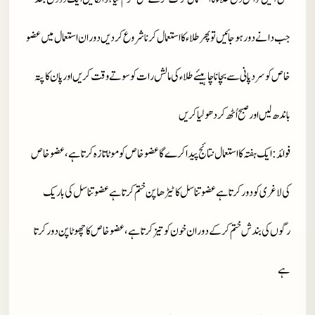
جب دانے دور ہو جائیں تو پھر طلاء کا استعمال کرنا شروع کر دیں دوران استعمال میں عضو
خاص کو سرد پانی سے بچانا چاہیئے طلاء کی مالش رات کو سوتے وقت کریں اور پان کا پتہ
باندھ لیں اور صبح اُٹھ کر دھو لیا کریں
فوائد
: ایک ہفتہ کا استعمال نتائج پیدا کرے گاعضو خاص کو موٹا تازہ کرتا ہے ،عضو خاص
کی لاغری کو دور کرتا ہے عضوتناسل کا ٹیڑھا پن ختم کرتا ہے عضو تناسل کی باریک
رگوں کی بندش ختم کر کے دوران خون کو تیز کرتا ہے، عضو خاص کا چھوٹا پن دور کرتا
ہے