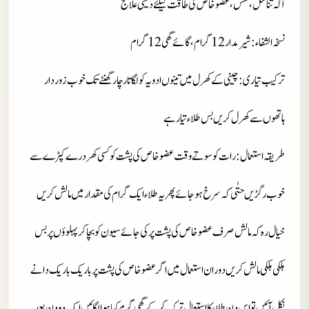
آلہ تناسل، نفس، عضو خاص کی طاقت کیلئے دیسی علاج
نسخہ الشفاء
: شیر مدار 12 گرام، گائے گھی 12 گرام
ترکیب تیاری
: چینی کے کھرل میں تینوں ادویہ کو لگاتار چار گھنٹے تک خوب زوردار
ہاتھوں سے کھرل کریں بس طلاء تیار ہے
طریقہ استعمال
: رات کو سوتے وقت عضوخاص کی پشت کو کسی کھردرے کپڑے سے
خوب رگڑیں حتٰی کہ سرخ ہو جائے پھر یہ طلاء ایک گرام کی مقدار میں مالش کریں
خیال رہ کہ مالش صرف عضو خاص کی پشت پر کی جائے سیون کو بچا کر پہلوؤں پر بس
ہلکی ہلکی مالش کریں دوران استعمال میں اگر عضوخاص کی پشت پر باریک باریک دانے
نکل آئیں تو اس دن طلاء کا استعمال ترک کر کے گھی گرم کیا ہوا لگائیں ایک دو دن بعد