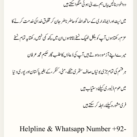
دوا خود بنا لیں یاں ہم سے بنی ہوئی منگوا سکتے ہیں
میں نیت اور ایمانداری کے ساتھ اللہ کو حاضر ناضر جان کر مخلوق خدا کی خدمت کرنے کا
عزم رکھتا ہوں آپ کو بلکل ٹھیک نسخے بتاتا ہوں ان میں کچھ کمی نہیں رکھتا یہ تمام نسخے
میرے اپنے آزمودہ ہوتے ہیں آپ کی دُعاؤں کا طلب گار حکیم محمد عرفان
ہر قسم کی تمام جڑی بوٹیاں صاف ستھری تنکے، مٹی، کنکر، کے بغیر پاکستان اور پوری دنیا
میں ھوم ڈلیوری کیلئے دستیاب ہیں
فری مشورہ کیلئے رابطہ کر سکتے ہیں
Helpline & Whatsapp Number +92-