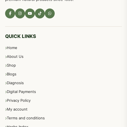
مادہ تولید، منی کا جڑی بوٹیوں کیساتھ علاج
539
معدہ اور آنتوں کے امراض کا علاج مختلف دیسی نسخہ جات
496
QUICK LINKS
Home
پیٹ، معدہ اور آنتوں کے امراض نسخہ جات
492
About Us
Shop
مشت زنی، ہاتھ رسی، ماسٹر بیشن کا علاج اور نسخہ جات
364
Blogs
Diagnosis
اعصاب اور پٹھوں کے امراض کےلئے دیسی نسخہ جات
350
Digital Payments
Privacy Policy
عورتوں کے امراض کےلئے مختلف دیسی نسخہ جات
334
My account
Terms and conditions
مردانہ طاقت مردانہ ٹائمنگ مردانہ کمزوری کے لیے نسخہ جات
281
Herbs Index