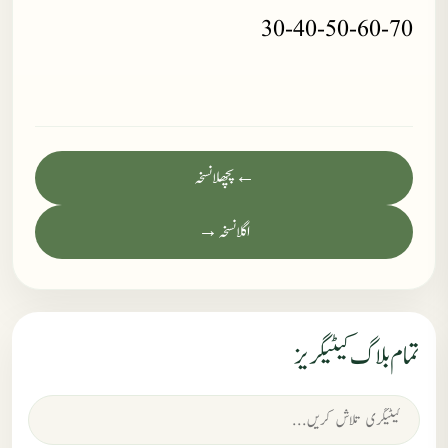
30-40-50-60-70
← پچھلا نسخہ
اگلا نسخہ →
تمام بلاگ کیٹیگریز