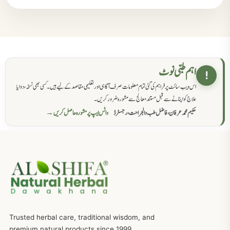
مردانہ کمزوری کا علاج جڑی بوٹیوں سے
869
حکماء کےلئے نسخہ جات
862
اہم طبی نوٹ
!
اس ویب سائٹ پر فراہم کی گئی تمام معلومات صرف آگاہی اور تعلیمی مقاصد کے لیے ہیں۔ کسی بھی نسخہ، دوا یا
سرعت انزال کا علاج اور دیسی نسخہ جات
818
علاج کو اپنانے سے قبل مستند معالج سے مشورہ ضرور کریں۔
حکیم محمد عرفان، فاضل طب والجراحت، رجسٹرڈ
واٹس ایپ پر مشورہ حاصل کریں →
عضوخاص کے لئے طلاء جات کے زبردست نسخے
746
جریان، احتلام کےلئے جڑی بوٹیوں کیساتھ دیسی علاج
719
ذکاوت حس کے علاج کےلئے مختلف دیسی نسخہ جات
636
Trusted herbal care, traditional wisdom, and
امراضِ معدہ کا علاج دیسی نسخہ جات
557
premium natural products since 1999.