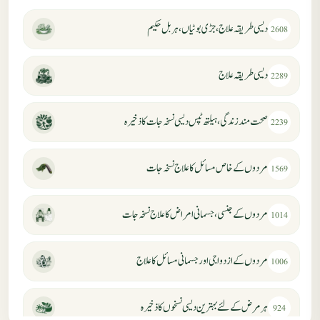
دیسی طریقہ علاج، جڑی بوٹیاں، ہربل حکیم
2608
دیسی طریقہ علاج
2289
صحت مند زندگی، ہیلتھ ٹپس دیسی نسخہ جات کا ذخیرہ
2239
مردوں کے خاص مسائل کا علاج نسخہ جات
1569
مردوں کے جنسی، جسمانی امراض کا علاج نسخہ جات
1014
مردوں کے ازدواجی اور جسمانی مسائل کا علاج
1006
ہر مرض کے لئے بہترین دیسی نسخوں کا ذخیرہ
924