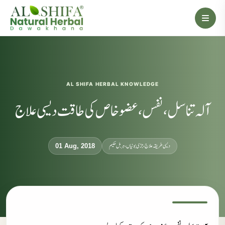
AL SHIFA HERBAL KNOWLEDGE
آلہ تناسل، نفس، عضو خاص کی طاقت دیسی علاج
دیسی طریقہ علاج، جڑی بوٹیاں، ہربل حکیم
01 Aug, 2018