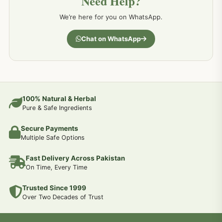
Need Help?
کمر درد کا جڑی بو ٹیوں سے علاج اور نسخہ جات
198
We’re here for you on WhatsApp.
جسمانی کمزوری کا علاج اور نسخہ جات
193
Chat on WhatsApp
دردیں تمام جسمانی دردوں کا دیسی علاج
190
عضو خاص کےلئے طلاء-تیل-آئل-روغن-دیسی نسخہ جات اور علاج
100% Natural & Herbal
188
Pure & Safe Ingredients
Secure Payments
جوڑوں کے امراض کےلئے مختلف دیسی نسخہ جات
186
Multiple Safe Options
Fast Delivery Across Pakistan
جریان و احتلام کےلئے دیسی نسخہ جات
182
On Time, Every Time
Trusted Since 1999
سینہ اور پھیپھڑوں کے امراض کا علاج اور دیسی نسخہ جات
177
Over Two Decades of Trust