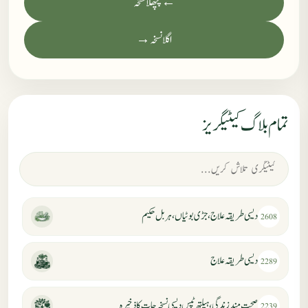
← پچھلا نسخہ
اگلا نسخہ →
تمام بلاگ کیٹیگریز
دیسی طریقہ علاج، جڑی بوٹیاں، ہربل حکیم
2608
دیسی طریقہ علاج
2289
صحت مند زندگی، ہیلتھ ٹپس دیسی نسخہ جات کا ذخیرہ
2239