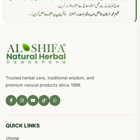
سرعت انزال کا علاج اور دیسی نسخہ جات
818
علاج کو اپنانے سے قبل مستند معالج سے مشورہ ضرور کریں۔
حکیم محمد عرفان، فاضل طب والجراحت، رجسٹرڈ
واٹس ایپ پر مشورہ حاصل کریں →
عضوخاص کے لئے طلاء جات کے زبردست نسخے
746
جریان، احتلام کےلئے جڑی بوٹیوں کیساتھ دیسی علاج
719
ذکاوت حس کے علاج کےلئے مختلف دیسی نسخہ جات
636
Trusted herbal care, traditional wisdom, and
امراضِ معدہ کا علاج دیسی نسخہ جات
557
premium natural products since 1999.
مادہ تولید، منی کا جڑی بوٹیوں کیساتھ علاج
539
معدہ اور آنتوں کے امراض کا علاج مختلف دیسی نسخہ جات
496
QUICK LINKS
Home