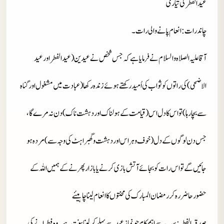
عید الفطر کی تیاری
چاند رات : انعام پانے والی رات۔
آقا علیہ الصلاہ والسلام نے فرمایا ہے کہ جس شخص نے عیدین (عید الفطر اور عید
الاضحی) کی راتوں کو ثواب کی اُمید رکھتے ہوئے زندہ رکھا (عبادت میں مشغول اور گناہ
سے بچا رہا) تو اس کا دل اس (قیامت کے ہولناک اور دہشت ناک ) دن نہ مرے گا،
جس دن لوگوں کے دل (خوف وہراس اور دہشت و گھبراہٹ کی وجہ سے) مردہ ہو
جائیں گے تو اس رات کو بجائے آتش بازی کرنے یا بازار پھرنے کے ہمیں اللہ کے
حضور حاضر رہ کر رمضان المبارک کی محنتوں کا انعام لینا چاہیئے
صدقہ الفطر : سب سے اہم کام جو نماز عید سے پہلے کر لینا سنت ہے۔ وہ فطرانے کی