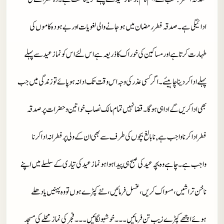
ادائیگی ہے۔ صدقہ فطر رمضان میں ہو جانے والی لغویات اور بے ہودہ کاموں کی
طہارت کرتا ہے اور مساکین کی خوراک کا ذریعہ ہے اس لئے اس کو نماز عید سے پہلے
پہلے ادا کر دینا چاہیئے۔ اگر کسی عذر کی وجہ اس وقت تک ادا نہ ہو پائے تو زندگی میں جب
بھی ادا کریں گے ادا ہی ہو گا ۔ قضا نہیں تمام مالک نصاب خواتین وحضرات پر صدقہ
فطرادا کرنا واجب ہے,نابالغ بچوں کی طرف سے بھی ان کے ولی پر فطرانہ ادا کرنا
واجب ہے۔ چاہے وہ بچہ عید کی صبح ہی پیدا ہوا ہو نماز عید کی تیاری کے سلسلے میں اپنے
ناخن تراشیں، مسواک کریں، غسل فرمائیں، نئے کپڑے ہوں تو وہ پہنیں یا دھلے
ہوئے اچھے کپڑے زیب تن فرمائیں۔۔۔ خوشبو لگائیں۔۔۔ فجر کی نماز محلے کی مسجد