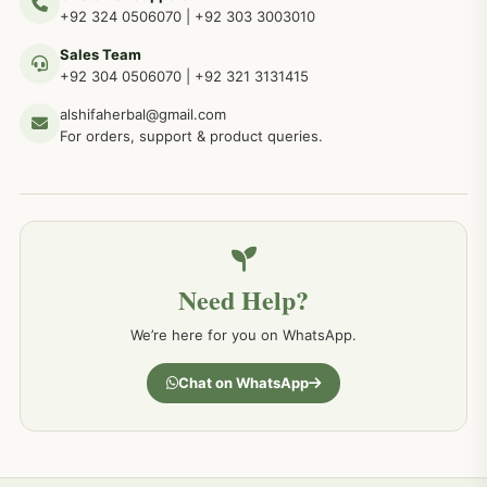
عضو خاص کےلئے طلاء، مالش دیسی علاج
+92 324 0506070
|
+92 303 3003010
263
Sales Team
+92 304 0506070
|
+92 321 3131415
جلد کے امراض کےلئے مختلف دیسی نسخہ جات
238
alshifaherbal@gmail.com
For orders, support & product queries.
جگر کے امراض کےلئے مختلف دیسی نسخہ جات
236
خون کے امراض کےلئے مختلف دیسی نسخہ جات
226
Need Help?
کمر درد کا جڑی بو ٹیوں سے علاج اور نسخہ جات
198
We’re here for you on WhatsApp.
جسمانی کمزوری کا علاج اور نسخہ جات
193
Chat on WhatsApp
دردیں تمام جسمانی دردوں کا دیسی علاج
190