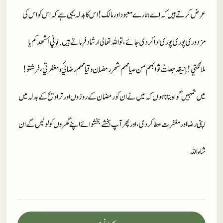
عرض کرتے ہیں کہ اے ہمارے معبود اور مالک ! اس کا بدلہ یہی ہے کہ اس کو اس کی
مزدوری پوری پوری ادا کر دی جائے،تو اللہ تعالی ارشاد فرماتے ہیں, فإني أشھدکم یا
ملائکتي! إنيقد جعلتُ ثوابھم من صیامھم شھر رمَضان وقیامھم رضائي ومغفرتي، فرشتو!
میں تمہیں گواہ بناتا ہوں کہ میں نے ان کو رمضان کے روزوں اور تراویح کے بدلہ میں
اپنی رضا اور مغفرت عطا کر دی، اور پھر آپ بخشے بخشوائے اپنے گھروں کو لوٹیں گے ان
شاءاللہ