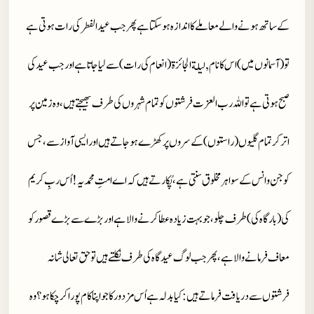
کے ساتھ ہونے والے معاملے کا اندازہ ہو سکتا ہے
پھر جب عید الفطر کی رات ہوتی ہے
تو (آسمانوں میں) اس کا نام, لیلة الجائزة (انعام کی رات ) سے لیاجاتا ہے اور جب عید کی
صبح ہوتی ہے تو اللہ رب العزت فرشتوں کو تمام شہروں کی طرف بھیجتے ہیں، وہ زمین پر
اتر کر تمام گلیوں (راستوں )کے سروں پر کھڑے ہو جاتے ہیں اور ایسی آوازسے، جس
کوجن و انس کے سوا ہر مخلوق سنتی ہے، پُکارتے ہیں کہ اے امتِ محمدیہ ! اُس ربِ کریم
کی(بارگاہ کی) طرف چلو، جو بہت زیادہ عطا کرنے والا ہے اور بڑے سے بڑے قصور کو
معاف فرمانے والا ہے،پھر جب لوگ عید گاہ کی طرف نکلتے ہیں تو حق تعالی شانہ
فرشتوں سے دریافت فرماتے ہیں :کیا بدلہ ہے اُس مزدور کا جو اپنا کام پورا کر چکا ہو؟وہ