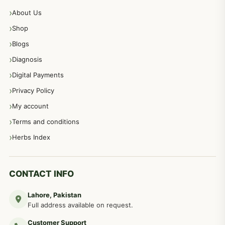
پیٹ، معدہ اور آنتوں کے امراض نسخہ جات
492
About Us
Shop
مشت زنی، ہاتھ رسی، ماسٹر بیشن کا علاج اور نسخہ جات
364
Blogs
Diagnosis
اعصاب اور پٹھوں کے امراض کےلئے دیسی نسخہ جات
350
Digital Payments
Privacy Policy
عورتوں کے امراض کےلئے مختلف دیسی نسخہ جات
334
My account
Terms and conditions
مردانہ طاقت مردانہ ٹائمنگ مردانہ کمزوری کے لیے نسخہ جات
281
Herbs Index
دماغی امراض کےلئے مختلف دیسی نسخہ جات
277
CONTACT INFO
Lahore, Pakistan
مردوں کے خاص امراض کے بے شمار دیسی نسخے
267
Full address available on request.
Customer Support