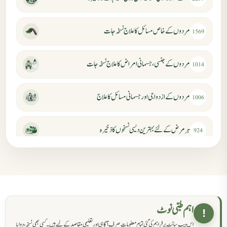
مردوں کے خاص مسائل کا علاج نسخہ جات
1569
مردوں کے جنسی، جسمانی امراض کا علاج نسخہ جات
1014
مردوں کے ازدواجی اور جسمانی مسائل کا علاج
1006
ہر مرض کے لئے بہترین دیسی نسخوں کا ذخیرہ
924
مردانہ کمزوری کا علاج جڑی بوٹیوں سے
869
حکماء کےلئے نسخہ جات
862
اہم طبی نوٹ
!
اس ویب سائٹ پر فراہم کی گئی تمام معلومات صرف آگاہی اور تعلیمی مقاصد کے لیے ہیں۔ کسی بھی نسخہ، دوا یا