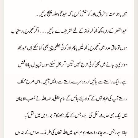
میں با جماعت ادا فرمائیں اور کوشش کریں کہ عید گاہ جلد پہنچ جائیں۔
عیدالفطر کے دن کچھ کھا کر نماز کے لئے تشریف لے جائیں۔۔۔ اگر کھجوریں دستیاب
ہوں تو طاق عدد میں کھجوریں کھا لیں یا پھر اور کوئی میٹھی چیز بھی کھا سکتے ہیں عید گاہ
سواری پر جانے میں بھی کوئی حرج نہیں لیکن اگر چل سکتے ہوں تو پیدل جانا افضل
ہے۔ ایک راستے سے جائیں اور دوسرے راستے سے واپس آئیں۔ اس طرح مختلف
راستے آپ کی عبادتوں کے گواہ بنتے جائیں گے امام بیہقی رحمہ اللہ نے شعب الایمان
میں ایک لمبی حدیث نقل کی ہے، جس کے کچھ حصے کا ترجمہ ذیل میں نقل کیا
جاتاہے،جس سے چاند رات اور یوم العید میں اللہ تعالی کی طرف سے اس کے بندوں