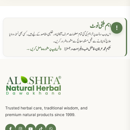
حکماء کےلئے نسخہ جات
862
اہم طبی نوٹ
!
اس ویب سائٹ پر فراہم کی گئی تمام معلومات صرف آگاہی اور تعلیمی مقاصد کے لیے ہیں۔ کسی بھی نسخہ، دوا یا
سرعت انزال کا علاج اور دیسی نسخہ جات
818
علاج کو اپنانے سے قبل مستند معالج سے مشورہ ضرور کریں۔
حکیم محمد عرفان، فاضل طب والجراحت، رجسٹرڈ
واٹس ایپ پر مشورہ حاصل کریں →
عضوخاص کے لئے طلاء جات کے زبردست نسخے
746
جریان، احتلام کےلئے جڑی بوٹیوں کیساتھ دیسی علاج
719
ذکاوت حس کے علاج کےلئے مختلف دیسی نسخہ جات
636
Trusted herbal care, traditional wisdom, and
امراضِ معدہ کا علاج دیسی نسخہ جات
557
premium natural products since 1999.