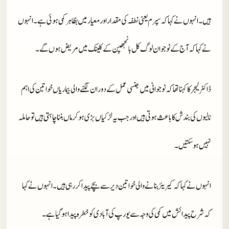
ہیں۔ انہوں نے کہا کہ سپرم یعنی نطفہ کی مقدار اور معیار میں بظاہر کمی ہوئی ہے۔انہوں
نے کہا کہ آج کے نوجوان لوگ کل بانجھپن کے کلینک میں مریض ہوں گے۔
ڈاکٹر لیجر کا کہنا تھا کہ نوجوانی میں جنسی عمل کے دوران لگنے والی بیماریاں خواتین کی اہم
نالیوں کی بندش کا باعث ہوتی ہیں اور جب یہ لڑکیاں بڑی ہو کر ماں بننا چاہتی ہیں تو حاملہ
نہیں ہو سکتیں۔
انہوں نے کہا کہ کیریئر بنانے والی خواتین دیر سے بچے پیدا کر رہی ہیں۔ انہوں نے کہا
کہ شرح پیدائش میں کمی کی وجہ سے یورپ کی آبادی کو خطرہ پیدا ہو گیا ہے۔