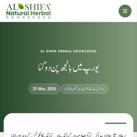
AL SHIFA HERBAL KNOWLEDGE
یورپ میں بانجھ پن دوگنا
ہر مرض کے لئے بہترین دیسی نسخوں کا ذخیرہ
25 Mar, 2010
برطانیہ میں اولاد پیدا کرنے کی صلاحیت کے ایک ماہر نے ایک کانفرنس کے دوران بتایا