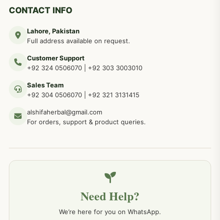
دماغی امراض کےلئے مختلف دیسی نسخہ جات
277
CONTACT INFO
Lahore, Pakistan
مردوں کے خاص امراض کے بے شمار دیسی نسخے
267
Full address available on request.
Customer Support
عضو خاص کےلئے طلاء، مالش دیسی علاج
+92 324 0506070
|
+92 303 3003010
263
Sales Team
+92 304 0506070
|
+92 321 3131415
جلد کے امراض کےلئے مختلف دیسی نسخہ جات
238
alshifaherbal@gmail.com
For orders, support & product queries.
جگر کے امراض کےلئے مختلف دیسی نسخہ جات
236
خون کے امراض کےلئے مختلف دیسی نسخہ جات
226
Need Help?
کمر درد کا جڑی بو ٹیوں سے علاج اور نسخہ جات
198
We’re here for you on WhatsApp.