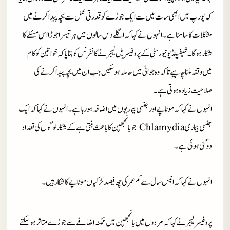
کہ یورپ میں ابھی سات میں سے ایک جوڑے کو قدرتی عمل سے بچہ پیدا کرنے میں
مشکلات کا سامنا ہے۔ انہوں نے کہا کہ اگلے دس سالوں میں ہر تیسرا جوڑا اس مسئلے کا
شکار ہوگا۔
شیفیلڈ یونیورسٹی کے پروفیسر بِل لیجر نے کانفرنس کو بتایا کہ خواتین کو کام
میں وقفہ ملنا چاہیے تاکہ وہ جوانی میں حاملہ ہو سکیں جب ان میں بچہ پیدا کرنے کی
صلاحیت زیادہ ہوتی ہے۔
انہوں نے کہا کہ موٹاپے اور جنسی بیماریوں میں اضافہ ہو رہا ہے۔ انہوں نے کہا کہ ایک
جنسی بیماری Chlamydia جو بانجھپن کا باعث بنتی ہے کے شکار لوگوں کی تعداد
دوگنی ہوئی ہے۔
انہوں نے کہا کہ انیس سال سے کم عمر کی چھ فیصد لڑکیاں موٹاپے کا شکار ہیں۔
پروفیسر لیجر نے کہا کہ مردوں میں بانجھپن میں ممکنہ اضافے سے جوڑے متاثر ہو سکتے