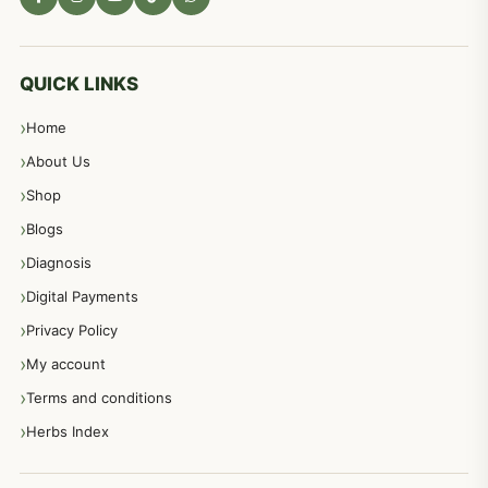
مادہ تولید، منی کا جڑی بوٹیوں کیساتھ علاج
539
معدہ اور آنتوں کے امراض کا علاج مختلف دیسی نسخہ جات
496
QUICK LINKS
Home
پیٹ، معدہ اور آنتوں کے امراض نسخہ جات
492
About Us
Shop
مشت زنی، ہاتھ رسی، ماسٹر بیشن کا علاج اور نسخہ جات
364
Blogs
Diagnosis
اعصاب اور پٹھوں کے امراض کےلئے دیسی نسخہ جات
350
Digital Payments
Privacy Policy
عورتوں کے امراض کےلئے مختلف دیسی نسخہ جات
334
My account
Terms and conditions
مردانہ طاقت مردانہ ٹائمنگ مردانہ کمزوری کے لیے نسخہ جات
281
Herbs Index