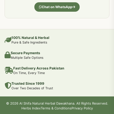
جسمانی کمزوری کا علاج اور نسخہ جات
193
Chat on WhatsApp
دردیں تمام جسمانی دردوں کا دیسی علاج
190
عضو خاص کےلئے طلاء-تیل-آئل-روغن-دیسی نسخہ جات اور علاج
100% Natural & Herbal
188
Pure & Safe Ingredients
Secure Payments
جوڑوں کے امراض کےلئے مختلف دیسی نسخہ جات
186
Multiple Safe Options
Fast Delivery Across Pakistan
جریان و احتلام کےلئے دیسی نسخہ جات
182
On Time, Every Time
Trusted Since 1999
سینہ اور پھیپھڑوں کے امراض کا علاج اور دیسی نسخہ جات
177
Over Two Decades of Trust
دل کی کمزوری کےلئے جڑی بوٹیوں سے علاج
© 2026 Al Shifa Natural Herbal Dawakhana. All Rights Reserved.
175
Herbs Index
Terms & Conditions
Privacy Policy