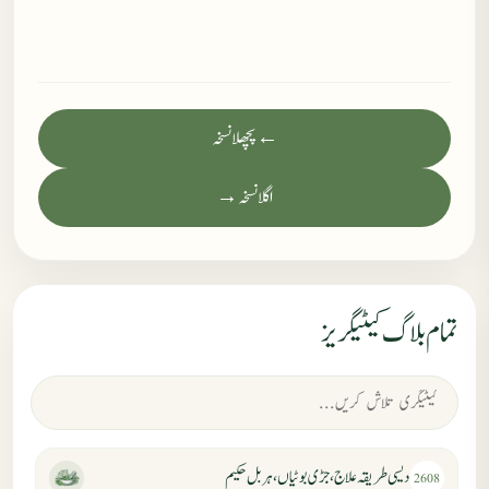
← پچھلا نسخہ
اگلا نسخہ →
تمام بلاگ کیٹیگریز
دیسی طریقہ علاج، جڑی بوٹیاں، ہربل حکیم
2608