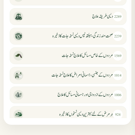
دیسی طریقہ علاج
2289
صحت مند زندگی، ہیلتھ ٹپس دیسی نسخہ جات کا ذخیرہ
2239
مردوں کے خاص مسائل کا علاج نسخہ جات
1569
مردوں کے جنسی، جسمانی امراض کا علاج نسخہ جات
1014
مردوں کے ازدواجی اور جسمانی مسائل کا علاج
1006
ہر مرض کے لئے بہترین دیسی نسخوں کا ذخیرہ
924
مردانہ کمزوری کا علاج جڑی بوٹیوں سے
869