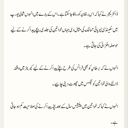
ڈاکٹر لیجر نے کہا کہ اس رجحان کو روکا جا سکتا ہے۔ اس کے بارے میں انہوں شمالی یورپ
میں سکینڈی نیویائی ممالک کی مثال دی جہاں خواتین کی جلدی بچے پیدا کرنے کے لیے
حوصلہ افزائی کی جاتی ہے۔
انہوں نے کہ برطانیہ کو بھی فرانس کی طرح بچّے پیدا کرنے کے لیے کیریئر میں وقفہ
ڈالنے والی خواتین کو ٹیکس میں چھوٹ دینی چاہیے۔
انہوں نے کہا کہ خواتین میں پینتیس سال کے بعد بچّہ پیدا کرنے کی صلاحیت کم ہو جاتی
ہے۔