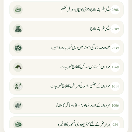
دیسی طریقہ علاج، جڑی بوٹیاں، ہربل حکیم
2608
دیسی طریقہ علاج
2289
صحت مند زندگی، ہیلتھ ٹپس دیسی نسخہ جات کا ذخیرہ
2239
مردوں کے خاص مسائل کا علاج نسخہ جات
1569
مردوں کے جنسی، جسمانی امراض کا علاج نسخہ جات
1014
مردوں کے ازدواجی اور جسمانی مسائل کا علاج
1006
ہر مرض کے لئے بہترین دیسی نسخوں کا ذخیرہ
924