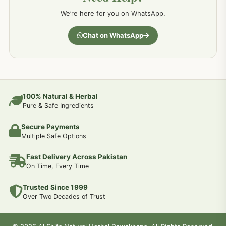
We’re here for you on WhatsApp.
جسمانی کمزوری کا علاج اور نسخہ جات
193
Chat on WhatsApp
دردیں تمام جسمانی دردوں کا دیسی علاج
190
عضو خاص کےلئے طلاء-تیل-آئل-روغن-دیسی نسخہ جات اور علاج
100% Natural & Herbal
188
Pure & Safe Ingredients
Secure Payments
جوڑوں کے امراض کےلئے مختلف دیسی نسخہ جات
186
Multiple Safe Options
Fast Delivery Across Pakistan
جریان و احتلام کےلئے دیسی نسخہ جات
182
On Time, Every Time
Trusted Since 1999
سینہ اور پھیپھڑوں کے امراض کا علاج اور دیسی نسخہ جات
177
Over Two Decades of Trust