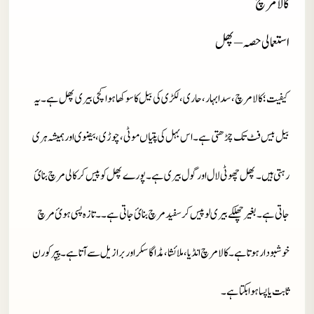
کالا مرچ
استعمالی حصہ – پھل
کیفیت؛ کالا مرچ ، سدا بہار، حاری ، لکڑی کی بیل کا سوکھا ہوا کچی بیری پھل ہے ۔ یہ
بیل بیس فٹ تک چڑھتی ہے۔ اس بہل کی پتیاں موٹی ،چوڑی ، بیضوی اور ہمیشہ ہری
رہتی ہیں۔ پھل چھوٹی لال اور گول بیری ہے۔ پورے پھل کو پیس کر کالی مرچ بنائ
جاتی ہے۔ بغیر چھلکے بیری لو پیس کر سفید مرچ بنائ جاتی ہے۔۔تازہ پسی ہوئ مرچ
خوشبو دار ہوتا ہے۔ کالا مرچ انڈیا، ملائشا، مڈاگاسکر اور برازیل سے آتا ہے۔ پِپر کورن
ثابت یا پسا ہوا بکتا ہے۔