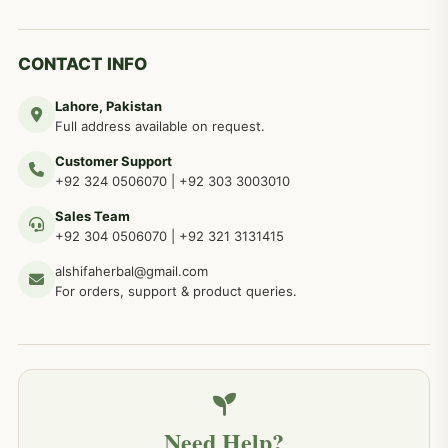
دماغی امراض کےلئے مختلف دیسی نسخہ جات
277
CONTACT INFO
Lahore, Pakistan
مردوں کے خاص امراض کے بے شمار دیسی نسخے
267
Full address available on request.
Customer Support
عضو خاص کےلئے طلاء، مالش دیسی علاج
+92 324 0506070
|
+92 303 3003010
263
Sales Team
+92 304 0506070
|
+92 321 3131415
جلد کے امراض کےلئے مختلف دیسی نسخہ جات
238
alshifaherbal@gmail.com
For orders, support & product queries.
جگر کے امراض کےلئے مختلف دیسی نسخہ جات
236
خون کے امراض کےلئے مختلف دیسی نسخہ جات
226
Need Help?
کمر درد کا جڑی بو ٹیوں سے علاج اور نسخہ جات
198