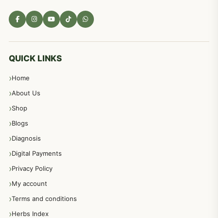
مادہ تولید، منی کا جڑی بوٹیوں کیساتھ علاج
539
معدہ اور آنتوں کے امراض کا علاج مختلف دیسی نسخہ جات
496
QUICK LINKS
Home
پیٹ، معدہ اور آنتوں کے امراض نسخہ جات
492
About Us
Shop
مشت زنی، ہاتھ رسی، ماسٹر بیشن کا علاج اور نسخہ جات
364
Blogs
Diagnosis
اعصاب اور پٹھوں کے امراض کےلئے دیسی نسخہ جات
350
Digital Payments
Privacy Policy
عورتوں کے امراض کےلئے مختلف دیسی نسخہ جات
334
My account
Terms and conditions
مردانہ طاقت مردانہ ٹائمنگ مردانہ کمزوری کے لیے نسخہ جات
281
Herbs Index