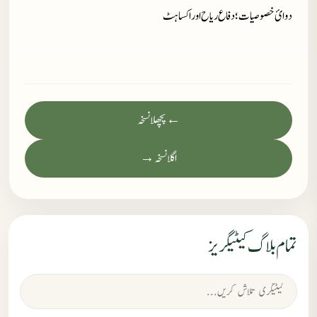
دوائ خصوصیات؛ دفاع ریاح اور اکساہٹ
← پچھلا نسخہ
اگلا نسخہ →
تمام بلاگ کیٹیگریز