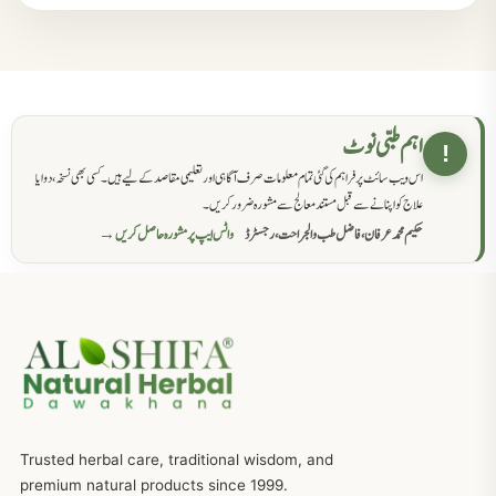
مردانہ کمزوری کا علاج جڑی بوٹیوں سے
869
حکماء کےلئے نسخہ جات
862
اہم طبی نوٹ
!
اس ویب سائٹ پر فراہم کی گئی تمام معلومات صرف آگاہی اور تعلیمی مقاصد کے لیے ہیں۔ کسی بھی نسخہ، دوا یا
سرعت انزال کا علاج اور دیسی نسخہ جات
818
علاج کو اپنانے سے قبل مستند معالج سے مشورہ ضرور کریں۔
حکیم محمد عرفان، فاضل طب والجراحت، رجسٹرڈ
واٹس ایپ پر مشورہ حاصل کریں →
عضوخاص کے لئے طلاء جات کے زبردست نسخے
746
جریان، احتلام کےلئے جڑی بوٹیوں کیساتھ دیسی علاج
719
ذکاوت حس کے علاج کےلئے مختلف دیسی نسخہ جات
636
Trusted herbal care, traditional wisdom, and
امراضِ معدہ کا علاج دیسی نسخہ جات
557
premium natural products since 1999.