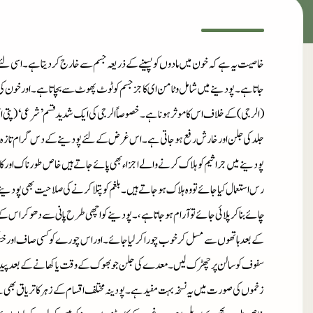
خاصیت یہ ہے کہ خون میں مادوں کو پسینے کے ذریعہ جسم سے خارج کر دیتا ہے۔ اسی لئے 
جاتاہے۔ پودینے میں شامل وٹامن ای کا جز جسم کو ٹوٹ پھوٹ سے بچاتاہے۔ اور خون کی
(الرجی) کے خلاف اس کا موثر ہونا ہے۔ خصوصاً الرجی کی ایک شدید قسم ’شرعی‘ (پتی اچھلن
جلد کی جلن اور خارش رفع ہو جاتی ہے۔ اس غرض کے لئے پودینے کے دس گرام تازہ پت
پودینے میں جراثیم کو ہلاک کرنے والے اجزاءبھی پائے جاتے ہیں خاص طور ناک اور کان م
رس استعمال کیا جائے تو وہ ہلاک ہو جاتے ہیں۔ بلغم کو پتلا کرنے کی صلاحیت بھی پود
چائے بنا کر پلائی جائے تو آرام ہو جاتاہے،۔ پودینے کو اچھی طرح پانی سے دھو کر اس
کے بعد ہاتھوں سے مسل کر خوب چورا کر لیا جائے۔ اور اس چورے کو کسی صاف اور خشک 
سفوف کو سالن پر چھڑک لیں۔ معدے کی جلن جو بھوک کے وقت یا کھانے کے بعد پیدا ہو
زخموں کی صورت میں یہ نسخہ بہت مفید ہے۔ پودینہ مختلف اقسام کے زہر کا تریاق بھی