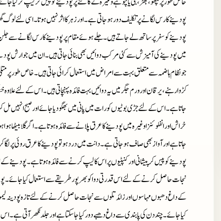
خاص طور پر بچھو، بھڑ ، بلی یا چوہے وغیرہ کے کاٹنے پر پودینے کو پیس کر لیپ کر لیا جائ
پودینے کا رس لگانے پر تکلیف دور ہو جاتی ہے۔ اور زہر کااثر نہیں ہوتا۔ اسی لئے لوگ گھر
پودینے کو سفر پر ساتھ لے جاتے ہیں۔ جلے ہوئے مقام پر پودینے کا رس لگانے سے جلن ا
میں پودینے کی آمیزش سے کئی مرکب دوائیں بھی بنائی جاتی ہیں۔ ان میں جوارش پودینے
جو نظام ہاضمہ سے متعلق بہت سے امراض میں استعمال کرائی جاتی ہیں۔ خاص طور پر متلی، 
کڑوا رہنے، یرقان اور ورم جگر میں یہ دوائیں بہت فائدہ پہنچاتی ہیں۔ اس کے لئے علاوہ خشک
جاتاہے۔ اس کے لئے جڑی بوٹیوں کو رات میں پانی میں بھگو دیا جائے اور صبح انہیں مل کر چھ
خراش اور انفلوئنزا وغیرہ میں پودینے کا عرق پلانے سے فائدہ ہوتاہے۔ اگر گلا بیٹھا ہوا ہ
جاتاہے اور آواز بھی صاف ہو جاتی ہے۔ دانت میں درد ہو تو پودینے کا عرق روئی پر لگا
پودینے کو پیس کر پیشانی اور کنپٹیوں پر اس کا لیپ کرنے سے فائدہ ہوتاہے۔ پودینے
نجات حاصل کرنے کے لئے اس قدرتی دوا کو بھر پور طریقے سے استعمال کیا جائے۔ پود
کے داغ دھبوں مہاسوں اور زائد تلوں سے نجات حاصل کرنے کے لئے تازہ پودینہ لی
کیا جائے۔ چند دن کی پابندی سے داغ دھبے دور کیا جاسکتاہے اور جلد نکھر آتی ہے۔ اس کے