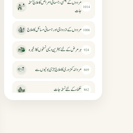
مردوں کے جنسی، جسمانی امراض کا علاج نسخہ
1014
جات
مردوں کے ازدواجی اور جسمانی مسائل کا علاج
1006
ہر مرض کے لئے بہترین دیسی نسخوں کا ذخیرہ
924
مردانہ کمزوری کا علاج جڑی بوٹیوں سے
869
حکماء کےلئے نسخہ جات
862
سرعت انزال کا علاج اور دیسی نسخہ جات
818
عضوخاص کے لئے طلاء جات کے زبردست
746