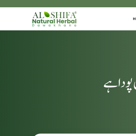
H
پودا ہے