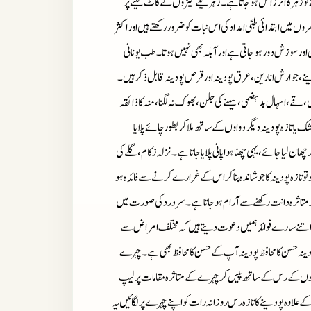
ے تو زہر کا اثر زائل ہو جاتاہے۔ زہریلے کیڑوں کے کاٹ لینے پر
وں میں ابتدائی طبی امداد کی اس نبات کو ضرور رکھتے ہیں اور اکثر
ور سوزش دور ہو جاتی ہے اور آبلہ بھی نہیں ہوتا۔ طب یونانی
 ، جوارش انارین، عرق پودینہ اور قرص پودینہ قابل ذکر ہیں۔
قے، اسہال بد ہضمی، سینے کی جلن، بھوک نہ لگنا، منہ کا ذائقہ
 یا تازہ پودینہ دیگر دواوں کے ساتھ ملا کر بطور چائے پلایا
ان لیا جائے، یہی چھنا ہوا پانی پلایا جاتاہے۔ نزلہ زکام، گلے کی
و تو تازہ پودینہ کا جوشاندہ بنا کر اس کے غرارے کرنے سے فائدہ ہو
 کر متاثرہ دانت رکھنے سے آرام ہو جاتاہے۔ سر درد کی صورت میں
 کے اتنے سارے فوائد ہمیں دعوت دیتے ہیں کہ مختلف امراض سے
ینہ حسن کا محافظ پودینہ آپ کے حسن کا محافظ بھی ہے۔ چہرے
موں کے رس کے ساتھ پیس کر چہرے کے متاثرہ مقامات پر لیپ
 علاوہ پودینے کا تازہ رس روزانہ رات کو اپنے چہرے پر لگائیں یہ