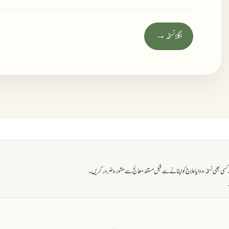
اگلا نسخہ →
ی بھی نسخہ، دوا یا علاج کو اپنانے سے قبل مستند معالج سے مشورہ ضرور کریں۔
→