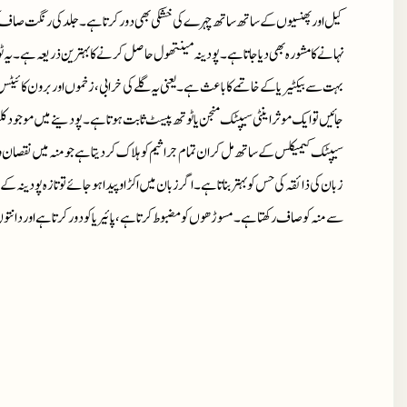
کیل اورپھنسیوں کے ساتھ ساتھ چہرے کی خشکی بھی دور کرتا ہے۔ جلد کی رنگت صاف 
نہانے کا مشورہ بھی دیاجاتا ہے۔ پودینہ مینتھول حاصل کرنے کا بہترین ذریعہ ہے۔ یہ ٹو
بہت سے بیکٹیریا کے خاتمے کا باعث ہے۔ یعنی یہ گلے کی خرابی ، زخموں اور برون کائیٹس
جائیں تو ایک موثر اینٹی سیپٹک منجن یا ٹوتھ پیسٹ ثابت ہوتاہے۔ پودینے میں موجود 
سیپٹک کیمیکلس کے ساتھ مل کر ان تمام جراثیم کو ہلاک کر دیتا ہے جو منہ میں نقصان وہ بو
زبان کی ذائقہ کی حس کو بہتر بناتاہے۔ اگر زبان میں اکڑاو پیدا ہو جائے تو تازہ پودینہ
سے منہ کو صاف رکھتا ہے۔ مسوڑھوں کو مضبوط کرتاہے، پائیریا کو دور کرتاہے اور دانتوں