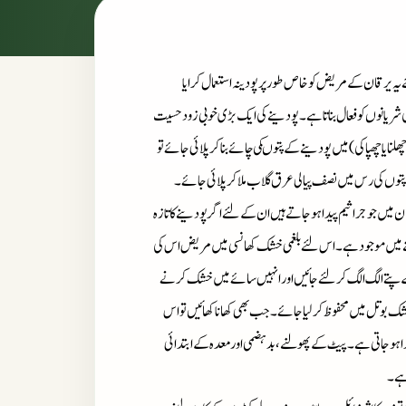
یہ یرقان کے مریض کو خاص طور پر پودینہ استعمال کرایا
 شریانوں کو فعال بناتاہے۔پودینے کی ایک بڑی خوبی زود حسیت
ا یا چھپاکی) میں پودینے کے پتوںکی چائے بنا کر پلائی جائے تو
وں کی رس میں نصف پیالی عرق گلاب ملا کر پلائی جائے۔
یں جو جراثیم پیدا ہو جاتے ہیں ان کے لئے اگر پودینے کا تازہ
ینے میں موجود ہے۔ ا س لئے بلغمی خشک کھانسی میں مریض اس کی
 کے پتے الگ الگ کر لئے جائیں اور انہیں سائے میں خشک کرنے
بوتل میں محفوظ کر لیا جائے۔ جب بھی کھانا کھائیں تو اس
 جاتی ہے۔ پیٹ کے پھولنے ، بد ہضمی اور معدہ کے ابتدائی
 ہے۔