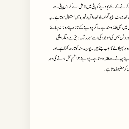
کرنے کے لئے پودینے کو پانی میں جوش دے کر اس پانی سے
تھ پیسٹ، چیونگم اور ماوتھ واش وغیرہ میں استعمال ہوتاہے۔ یہ
 میں بھی فائدہ مند ہے۔ اگر پودینے کے تازہ پتے روزانہ چبائے
کلوروفل جس کی موجودگی اسے سبر رنگ دیتی ہے دیگر اینٹی
 پھیلانے کا سبب بنتے ہیں۔ پودینہ منہ کو تازہ رکھتا ہے۔ اور
 کے پتے چبانے سے فائدہ ہو تاہے۔ پودینے جراثیم کش ہونے کی وجہ
 کو مضبوط بناتاہے۔