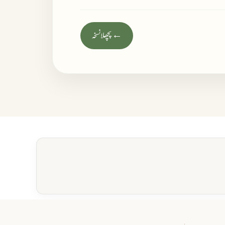
← پچھلا نسخہ