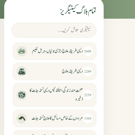
تمام بلاگ کیٹیگریز
دیسی طریقہ علاج، جڑی بوٹیاں، ہربل حکیم
2608
دیسی طریقہ علاج
2289
صحت مند زندگی، ہیلتھ ٹپس دیسی نسخہ جات کا
2239
ذخیرہ
مردوں کے خاص مسائل کا علاج نسخہ جات
1569