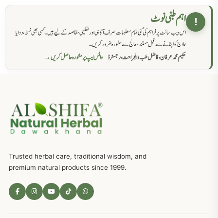
حکماء کےلئے نسخہ جات
862
اہم طبی نوٹ
!
اس ویب سائٹ پر فراہم کی گئی تمام معلومات صرف آگاہی اور تعلیمی مقاصد کے لیے ہیں۔ کسی بھی نسخہ، دوا یا
سرعت انزال کا علاج اور دیسی نسخہ جات
818
علاج کو اپنانے سے قبل مستند معالج سے مشورہ ضرور کریں۔
حکیم محمد عرفان، فاضل طب والجراحت، رجسٹرڈ
واٹس ایپ پر مشورہ حاصل کریں →
عضوخاص کے لئے طلاء جات کے زبردست نسخے
746
جریان، احتلام کےلئے جڑی بوٹیوں کیساتھ دیسی علاج
719
ذکاوت حس کے علاج کےلئے مختلف دیسی نسخہ جات
636
Trusted herbal care, traditional wisdom, and
امراضِ معدہ کا علاج دیسی نسخہ جات
557
premium natural products since 1999.
مادہ تولید، منی کا جڑی بوٹیوں کیساتھ علاج
539