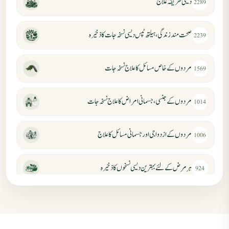
دیسی طریقہ علاج
2289
صحت مند زندگی، ہیلتھ ٹپس دیسی نسخہ جات کا ذخیرہ
2239
مردوں کے خاص مسائل کا علاج نسخہ جات
1569
مردوں کے جنسی، جسمانی امراض کا علاج نسخہ جات
1014
مردوں کے ازدواجی اور جسمانی مسائل کا علاج
1006
ہر مرض کے لئے بہترین دیسی نسخوں کا ذخیرہ
924
مردانہ کمزوری کا علاج جڑی بوٹیوں سے
869