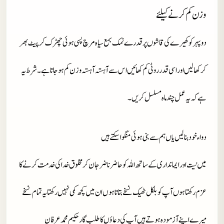
وزن کم کرنے کیلئے
دوپہر کو کھیرے کی قاشوں پر قدرے نمک بمع سیاہ مرچ پسی ہوئی چھڑک کر پیٹ بھر
کر کھالیں اور اسی قدر روٹی کم کھائیں اس سے آہستہ آہستہ وزن کم ہوجاتا ہے۔ شرط یہ
ہے کہ یہ عمل چند ماہ مسلسل کریں۔
دواء خود بنا لیں یاں ہم سے بنی ہوئی منگوا سکتے ہیں
میں نیت اور ایمانداری کے ساتھ اللہ کو حاضر ناضر جان کر مخلوق خدا کی خدمت کرنے کا
عزم رکھتا ہوں آپ کو بلکل ٹھیک نسخے بتاتا ہوں ان میں کچھ کمی نہیں رکھتا یہ تمام نسخے
میرے اپنے آزمودہ ہوتے ہیں آپ کی دعاؤں کا طلب گار حکیم محمد عرفان