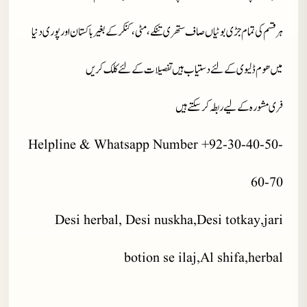
ہر قسم کی تمام جڑی بوٹیاں صاف ستھری تنکے، مٹی، کنکر کے بغیر باکستان اور پوری دنیا
میں ھوم ڈلیوی کے لئے دستیاب ہیں تفصیلات کے لئے کلک کریں
فری مشورہ کے لیے ربطہ کر سکتے ہیں
Helpline & Whatsapp Number +92-30-40-50-
60-70
Desi herbal, Desi nuskha,Desi totkay,jari
botion se ilaj,Al shifa,herbal