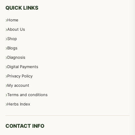
معدہ اور آنتوں کے امراض کا علاج مختلف دیسی نسخہ جات
496
QUICK LINKS
Home
پیٹ، معدہ اور آنتوں کے امراض نسخہ جات
492
About Us
Shop
مشت زنی، ہاتھ رسی، ماسٹر بیشن کا علاج اور نسخہ جات
364
Blogs
Diagnosis
اعصاب اور پٹھوں کے امراض کےلئے دیسی نسخہ جات
350
Digital Payments
Privacy Policy
عورتوں کے امراض کےلئے مختلف دیسی نسخہ جات
334
My account
Terms and conditions
مردانہ طاقت مردانہ ٹائمنگ مردانہ کمزوری کے لیے نسخہ جات
281
Herbs Index
دماغی امراض کےلئے مختلف دیسی نسخہ جات
277
CONTACT INFO