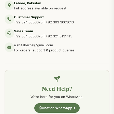
Lahore, Pakistan
مردوں کے خاص امراض کے بے شمار دیسی نسخے
267
Full address available on request.
Customer Support
عضو خاص کےلئے طلاء، مالش دیسی علاج
+92 324 0506070
|
+92 303 3003010
263
Sales Team
+92 304 0506070
|
+92 321 3131415
جلد کے امراض کےلئے مختلف دیسی نسخہ جات
238
alshifaherbal@gmail.com
For orders, support & product queries.
جگر کے امراض کےلئے مختلف دیسی نسخہ جات
236
خون کے امراض کےلئے مختلف دیسی نسخہ جات
226
Need Help?
کمر درد کا جڑی بو ٹیوں سے علاج اور نسخہ جات
198
We’re here for you on WhatsApp.
جسمانی کمزوری کا علاج اور نسخہ جات
193
Chat on WhatsApp