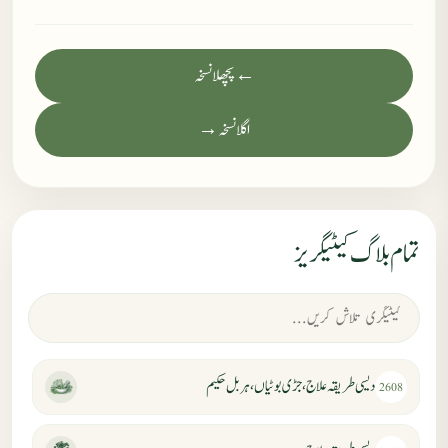
← پچھلا نسخہ
اگلا نسخہ →
تمام بلاگ کیٹیگریز
دیسی طریقہ علاج، جڑی بوٹیاں، ہربل حکیم
2608