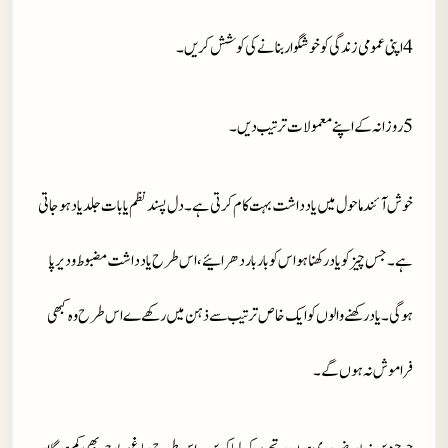
4 اپنی عمومی زندگی کو خوشگوار بنانے کی کوشش کریں ۔
5 روزانہ کے اپنے معمولات ترتیب دیں ۔
خوش آئند ماحول میں یادداشت بہت کام کرتی ہے ۔ دل پسند نظم یا بات جلد یاد ہو جاتی
ہے ۔ جس چیز کو یاد رکھنا ہو اس کو بار بار دھرائیے ، اس طرح یادداشت مضبوط و دیرپا
ہوگی ۔ یاد رکھنے والوں کو ایک خاص ترتیب سے ذہن میں رکھےے اس طرح وہ کبھی
فراموش نہ ہوں گے ۔