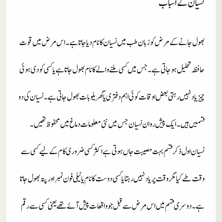
نسیان کے اسباب
بھول جانے کے مرض کو زبان طب میں نسیان کا نام دیا جاتا ہے ۔ اس مرض میں قوت
حافظہ تحلیل ہو جاتی ہے ۔ جس میں کسی ملنے والے کا نام بھول جاتا ہے یا کسی کو دی ہوئی
چیز یاد نہیں رہتی بعض اوقات کوئی اہم دفتری یا گھریلو بات بھول جاتی ہے ۔ نسیان کی دو
قسمیں ہیں ۔ ایک پیش روان نسیان جس میں نئی معلومات دماغ میں محفوظ تھیں ۔
نسیان اول ذکر قسم بہت مصیبت جاں ہوتی ہے اکثر کسی ضروری کام کے لیے کسی سے
وقت طے کیا مگر وقت پر یاد نہیں رہتا یا کسی دوست کا نام یا ٹیلی فون نمبر اور پتہ بھول جاتا
ہے ۔ دوسری قسم میں اس مرض سے قبل جو واقعات پیش آئے تھے یعنی کسی سے رقم