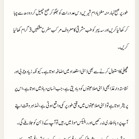
طور پر صبح نہار منہ مغز بادام شیریں دس عدد رات کو بھگو کر صبح چھیل کر دودھ سے چبا
کر کھا لیا کریں اور سہ پہر کو طب مشرقی کا معروف مرکب مفرح مشکیں3 گرام کھا لیا
کریں ۔
مچھلی کا استعمال کرنے سے بھی ذہنی استعداد میں اضافہ ہوتا ہے ۔ کیونکہ زیادہ چربی اور
نشاستہ دار غذا بھی ذہنی صلاحیتوں کو دبا دیتی ہے ، جب انسان دباؤ میں ہوتا ہے ، اس پر
پریشر ہوتا ہے تو ذہنی صلاحیتوں میں وقتی طور پر کمی واقع ہوتی ہے ، لہٰذا ہر وقت اپنے
آپ پر دباؤ طاری نہ رکھیں اور ریلیکس موڈ میں رہیں تو آپ کے ذہن کو جلا ملے گی ۔