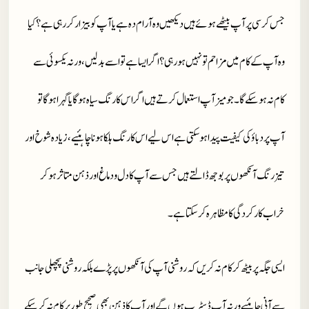
جس کرسی پر آپ بیٹھے ہوئے ہیں دیکھیں وہ آرام دہ ہے یا آپ کو بیزار کر رہی ہے ؟ کیا
وہ آپ کے کام میں مزاحم تو نہیں ہو رہی ؟ اگر ایسا ہے تو اسے بدلیں ، ورنہ یکسوئی سے
کام نہ ہو سکے گا ۔ جو میز آپ استعمال کرتے ہیں اگر اس کا رنگ سیاہ ہو گا یا گہرا ہو گا تو
آپ پر دباؤ کی کیفیت پیدا ہو سکتی ہے اس لیے اس کا رنگ ہلکا ہونا چاہئیے ، زیادہ شوخ اور
تیز رنگ آنکھوں پر بوجھ ڈالتے ہیں جس سے آپ کا دل و دماغ اور ذہن متاثر ہو کر
خراب کارکردگی کا مظاہرہ کر سکتا ہے ۔
ایسی جگہ پر بیٹھ کر کام نہ کریں کہ روشنی آپ کی آنکھوں پر پڑے بلکہ روشنی پچھلی جانب
سے آنی چاہئیے ورنہ آپ ڈسٹرب ہوں گے اور آپ کا ذہن بھی صحیح طور پر کام نہ کر سکے