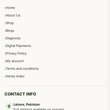
Home
پیٹ، معدہ اور آنتوں کے امراض نسخہ جات
492
About Us
Shop
مشت زنی، ہاتھ رسی، ماسٹر بیشن کا علاج اور نسخہ جات
364
Blogs
Diagnosis
اعصاب اور پٹھوں کے امراض کےلئے دیسی نسخہ جات
350
Digital Payments
Privacy Policy
عورتوں کے امراض کےلئے مختلف دیسی نسخہ جات
334
My account
Terms and conditions
مردانہ طاقت مردانہ ٹائمنگ مردانہ کمزوری کے لیے نسخہ جات
281
Herbs Index
دماغی امراض کےلئے مختلف دیسی نسخہ جات
277
CONTACT INFO
Lahore, Pakistan
مردوں کے خاص امراض کے بے شمار دیسی نسخے
267
Full address available on request.