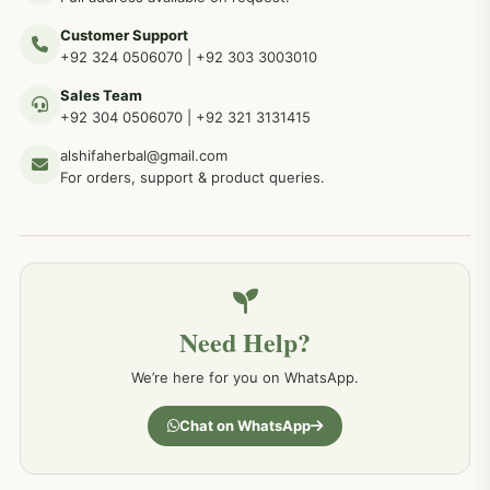
Customer Support
عضو خاص کےلئے طلاء، مالش دیسی علاج
+92 324 0506070
|
+92 303 3003010
263
Sales Team
+92 304 0506070
|
+92 321 3131415
جلد کے امراض کےلئے مختلف دیسی نسخہ جات
238
alshifaherbal@gmail.com
For orders, support & product queries.
جگر کے امراض کےلئے مختلف دیسی نسخہ جات
236
خون کے امراض کےلئے مختلف دیسی نسخہ جات
226
Need Help?
کمر درد کا جڑی بو ٹیوں سے علاج اور نسخہ جات
198
We’re here for you on WhatsApp.
جسمانی کمزوری کا علاج اور نسخہ جات
193
Chat on WhatsApp
دردیں تمام جسمانی دردوں کا دیسی علاج
190