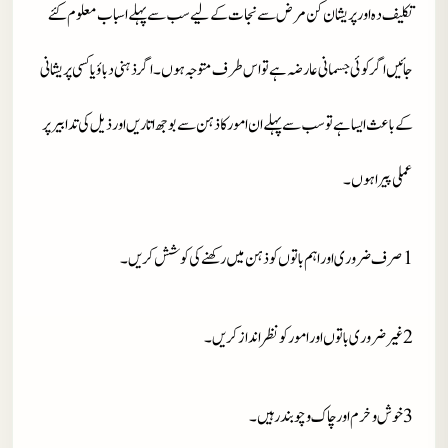
تکلیف دہ اور پریشان کن مرض سے نجات کے لیے سب سے پہلے اسباب معلوم کئے
جائیں اگر کوئی جسمانی عارضہ ہے تو اس طرف متوجہ ہوں ۔ اگر ذہنی دباؤ یا کسی پریشانی
کے باعث ایسا ہے تو سب سے پہلے ان امور کا ذہن سے بوجھ اتاریں اور ذیل کی تدابیر پر
عملی پیرا ہوں ۔
1 صرف ضروری اور اہم باتوں کو ذہن میں رکھنے کی کوشش کریں ۔
2 غیر ضروری باتوں اور امور کو نظر انداز کریں ۔
3 خوش و خرم اور چاک و چوبند رہیں ۔