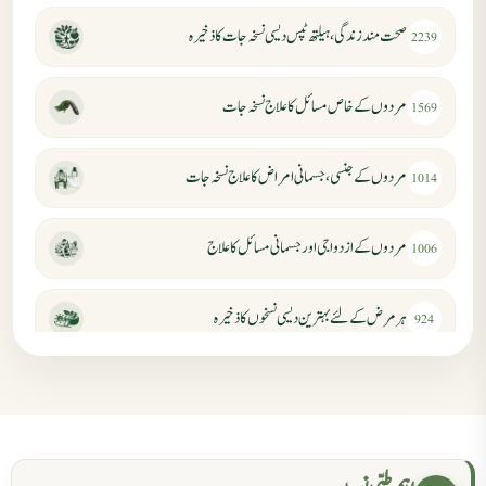
صحت مند زندگی، ہیلتھ ٹپس دیسی نسخہ جات کا ذخیرہ
2239
مردوں کے خاص مسائل کا علاج نسخہ جات
1569
مردوں کے جنسی، جسمانی امراض کا علاج نسخہ جات
1014
مردوں کے ازدواجی اور جسمانی مسائل کا علاج
1006
ہر مرض کے لئے بہترین دیسی نسخوں کا ذخیرہ
924
مردانہ کمزوری کا علاج جڑی بوٹیوں سے
869
حکماء کےلئے نسخہ جات
862