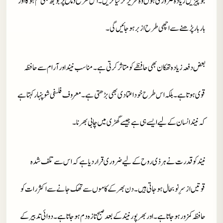
جو چیزیں زیادہ ضروری ہوں وہ تحریر کر لیا کریں ۔ اس طرح دماغ پر بوجھ بھی کم ہو گا اور
بار بار پڑھنے سے اچھی طرح ازبر ہو جائیں گی ۔
بعض دفعہ زیادہ تھکان بھی حافظے کو متاثر کرتی ہے ۔ مناسب نیند اور آرام سے حافظہ
قوی ہوتا ہے ۔ بلکہ اس طرح خود اعتمادی بھی بڑھتی ہے ۔ معروف فلسفی شو پنہار کہتا ہے
کہ نیند انسان کے لیے ایسے ہی ہے جیسے گھڑی میں چابی بھرنا ۔
نیند کو قدرت نے ہر ذی روح کے لیے ضروری قرار دیا ہے کہ اس سے تلف شدہ
قوتیں ازسرِ نوبحال ہو جاتی ہیں ۔ دن بھر کے کاموں سے تھک جانے سے اکثر رات کو
حافظہ کمزور ہو جاتا ہے ۔ اور بھرپور نیند کے بعد صبح تازہ دم ہو جاتا ہے ۔ دوائی تدبیر کے