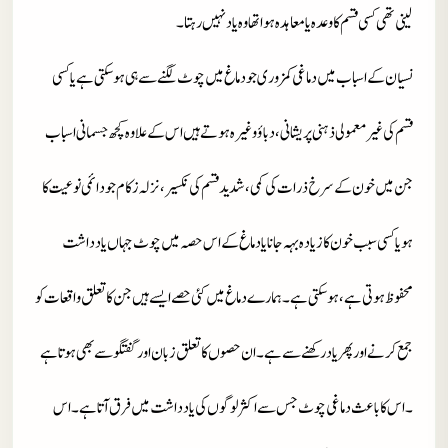
لینی تھی کسی قسم کا وعدہ یا معاہدہ ہوا تھا وہ یاد نہیں رہتا ۔
نسیان کے اسباب میں دماغی کمزوری جو دماغ میں چوٹ لگنے سے ہی ہو سکتی ہے یا کسی
قسم کی غیر معمولی ذہنی پریشانی ، دباؤ وغیرہ ہوتے ہیں اس کے علاوہ کچھ جسمانی اسباب
جن میں خون کے سرخ ذرات کی کمی ، شدید قسم کی نکسیر ، نزلہ زکام جو دائمی نوعیت کا
ہو یا کسی سبب خون کا زیادہ بہہ جانا یا دماغ کے اس حصہ میں چوٹ جہاں یادداشت
محفوظ ہوتی ہے ، ہو سکتی ہے ۔ ہمارے دماغ میں کئی حصے ایسے ہیں جن کا تعلق واقعات کو
جمع کرنے اور پھر یاد رکھنے سے ہے ۔ ان حصوں کا تعلق زبان اور گفتگو سے بھی ہوتا ہے
۔ اس کا باعث دماغی چوٹ جس سے اکثر لوگوں کی یادداشت میں فرق آتا ہے ۔ اس