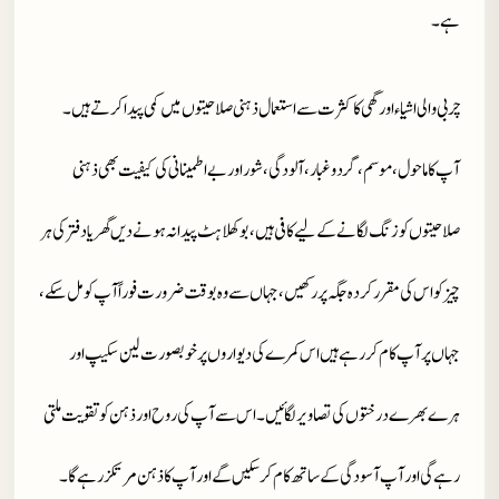
ہے ۔
چربی والی اشیاءاور گھی کا کثرت سے استعمال ذہنی صلاحیتوں میں کمی پیدا کرتے ہیں ۔
آپ کا ماحول ، موسم ، گردوغبار ، آلودگی ، شور اور بے اطمینانی کی کیفیت بھی ذہنی
صلاحیتوں کو زنگ لگانے کے لیے کافی ہیں ، بوکھلاہٹ پیدا نہ ہونے دیں گھر یا دفتر کی ہر
چیز کو اس کی مقرر کردہ جگہ پر رکھیں ، جہاں سے وہ بوقت ضرورت فوراً آپ کو مل سکے ،
جہاں پر آپ کام کر رہے ہیں اس کمرے کی دیواروں پر خوبصورت لین سکیپ اور
ہرے بھرے درختوں کی تصاویر لگائیں ۔ اس سے آپ کی روح اور ذہن کو تقویت ملتی
رہے گی اور آپ آسودگی کے ساتھ کام کر سکیں گے اور آپ کا ذہن مرتکز رہے گا ۔