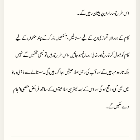
اس طرح سارا دن پریشان رہیں گے ۔
کام کے دوران تھوڑی دیر کے لیے سستا لیں ، آنکھیں بند کر کے چند منٹوں کے لیے
کام کو بھول کر فارغ اور خالی الدماغ ہو جائیں ، اس طرح رہیں تو کبھی تھکیں گے نہیں
بلکہ تازہ دم رہیں گے اور آپ کی ذہنی صلاحیتیں اجاگر رہیں گی ۔ سستانے سے ذہنی دباؤ
میں بھی کمی واقع ہو گی اور اس کے بعد بہترین صلاحیتوں کے ساتھ فرائض منصبی انجام
دے سکیں گے ۔