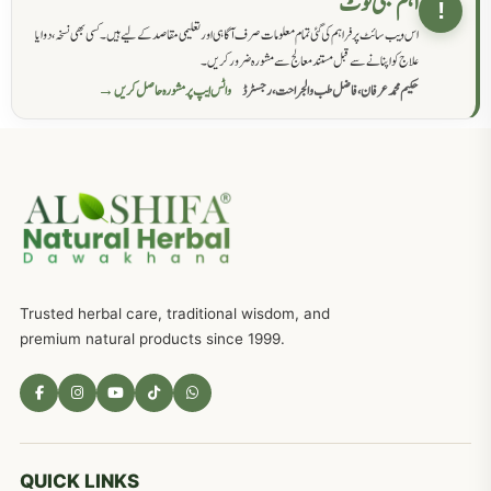
اہم طبی نوٹ
!
اس ویب سائٹ پر فراہم کی گئی تمام معلومات صرف آگاہی اور تعلیمی مقاصد کے لیے ہیں۔ کسی بھی نسخہ، دوا یا
سرعت انزال کا علاج اور دیسی نسخہ جات
818
علاج کو اپنانے سے قبل مستند معالج سے مشورہ ضرور کریں۔
حکیم محمد عرفان، فاضل طب والجراحت، رجسٹرڈ
واٹس ایپ پر مشورہ حاصل کریں →
عضوخاص کے لئے طلاء جات کے زبردست نسخے
746
جریان، احتلام کےلئے جڑی بوٹیوں کیساتھ دیسی علاج
719
ذکاوت حس کے علاج کےلئے مختلف دیسی نسخہ جات
636
Trusted herbal care, traditional wisdom, and
امراضِ معدہ کا علاج دیسی نسخہ جات
557
premium natural products since 1999.
مادہ تولید، منی کا جڑی بوٹیوں کیساتھ علاج
539
معدہ اور آنتوں کے امراض کا علاج مختلف دیسی نسخہ جات
496
QUICK LINKS