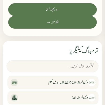
← پچھلا نسخہ
اگلا نسخہ →
تمام بلاگ کیٹیگریز
دیسی طریقہ علاج، جڑی بوٹیاں، ہربل حکیم
2608
دیسی طریقہ علاج
2289