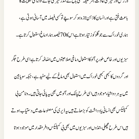
ورزش اور سیر کی عادت بشرطیکہ کسی باغ کے اندر سیر کی جائے تو دماغی تقویت کا
باعث بنتی ہے اور انسان کا ذہن تازہ ہو کر سوچے تو کسی فیصلہ میں آسانی ہوتی ہے ،
ہماری خوراک سے جو گلوکوز تیار ہوتا ہے اس کا 70 فیصد ہمارا دماغ استعمال کرتا ہے ۔
سبزیوں اور خاص طور پر آلو کا استعمال دماغی صلاحیتوں میں اضافہ کرتا ہے اسی طرح جگر
اور گردوں کا کبھی کبھی خوراک میں استعمال بھی دماغ کے لیے مفید ہے ، جبکہ سویابین
میں یہ ہر دو اشیاءموجود ہیں اسی طرح پالک اور آلو میں بھی یہ پائی جاتی ہیں ۔ وٹامن بی
کمپلیکس بھی انسانی یادداشت کو بڑھاتے ہیں یہ ڈیری کی مصنوعات میں دستیاب ہوتے
ہیں اس طرح مچھلی ، انڈوں اور سبزیوں میں بھی بی کمپلیکس وافر مقدار میں موجود ہوتا