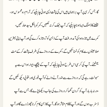
گا ، جس کرسی پر آپ براجمان ہیں اس کی پشت ایسی ہونی چاہئیے کہ آرام دہ محسوس ہو ،
بیٹھنے کا ڈھنگ ایسا ہونا چاہئیے کہ آپ جھک کر نہ لکھیں ، کمر کو بالکل سیدھا رکھیں ،
کمرے میں تازہ ہوا کی آمدورفت آپ کے ذہن کو تروتازہ کرے گی اور آپ اپنی بہترین
صلاحیتوں سے کام کو نمٹا سکیں گے ، کمرے کے دروازے کی طرف پشت کر کے مت
بیٹھئے ۔ آپ کی کرسی اس طرح ہونی چاہئیے کہ آپ کے پیچھے دیوار ہو اس سے یہ
سہولت رہے گی کہ دروازے سے اندر آنے والے کو آپ فوری اور بخوبی دیکھ سکیں گے
، ورنہ بار بار آپ کو گردن گھما کر دروازے کی جانب دیکھنا پڑے گا ، جس سے آپ
ڈسٹرب ہوں گے اور آپ کا کام متاثر ہوگا ۔ آپ کا ذہن کام کرنا چھوڑ دے گا اور آپ