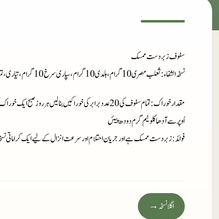
سفوف زبردست ممسک
نسخہ الشفاء
: ثعلب مصری10گرام،ہلدی10گرام،سپاری سرخ10گرام،تیاری،تمام ادویہ کو سفوف
مقدار خوراک
: تمام سفوف کی 20عدد برابرکی خوراکیں بنا لیں ہرروز صبح ایک خوراک
اُوپر سے آدھا کلو نیم گرم
دودھ پیئں
فوائد
: زبردست ممسک ہے اور جریان احتلام اور سرعت انزال کے لیے ایک کراماتی نسخ
اگلا نسخہ →