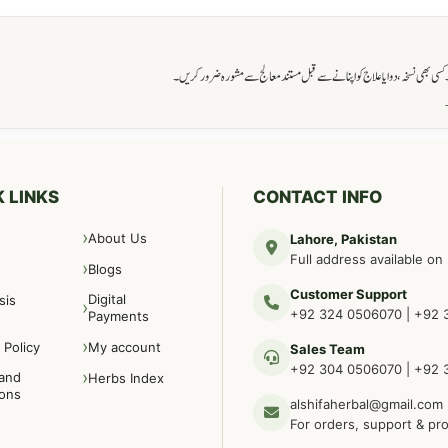
ی بھی نسخہ، دوا یا علاج کو اپنانے سے قبل مستند معالج سے مشورہ ضرور کریں۔
→
 LINKS
CONTACT INFO
About Us
Lahore, Pakistan
Full address available on
Blogs
Customer Support
Digital
sis
+92 324 0506070
|
+92 
Payments
 Policy
My account
Sales Team
+92 304 0506070
|
+92 
and
Herbs Index
ions
alshifaherbal@gmail.com
For orders, support & pr