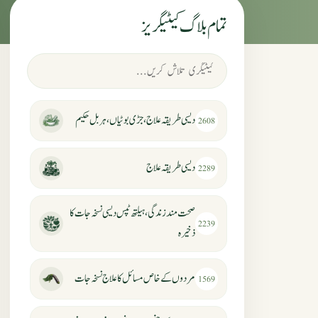
تمام بلاگ کیٹیگریز
دیسی طریقہ علاج، جڑی بوٹیاں، ہربل حکیم
2608
دیسی طریقہ علاج
2289
صحت مند زندگی، ہیلتھ ٹپس دیسی نسخہ جات کا
2239
ذخیرہ
مردوں کے خاص مسائل کا علاج نسخہ جات
1569