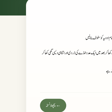
بنالیں
کھا کربعد میں ایک عدد انڈے کی ذردی اور اتنا ہی دیسی گھی کھا کر
ہ ہے
← پچھلا نسخہ