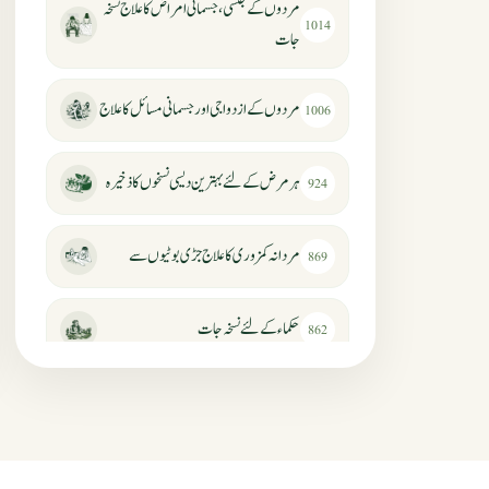
مردوں کے جنسی، جسمانی امراض کا علاج نسخہ
1014
جات
مردوں کے ازدواجی اور جسمانی مسائل کا علاج
1006
ہر مرض کے لئے بہترین دیسی نسخوں کا ذخیرہ
924
مردانہ کمزوری کا علاج جڑی بوٹیوں سے
869
حکماء کےلئے نسخہ جات
862
سرعت انزال کا علاج اور دیسی نسخہ جات
818
عضوخاص کے لئے طلاء جات کے زبردست
746