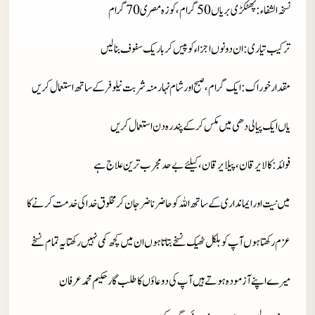
نسخہ الشفاء : پھٹکڑی بریاں 50 گرام، کوزہ مصری 70 گرام
ترکیب تیاری : ان دونوں اجزاء کو پیس کر باریک سفوف بنا لیں
مقدار خوراک : ایک گرام، صبح اور شام نہار منہ شربت نیلوفر کے ساتھ استعمال کریں
یاں ایک پیالی دھی میں مکس کر کے پندرہ دن استعمال کریں
فوائد : کالا یرقان، پیلایرقان، کیلئے بے حد مجرب ترین علاج ہے
میں نیت اور ایمانداری کے ساتھ اللہ کو حاضر ناضر جان کر مخلوق خدا کی خدمت کرنے کا
عزم رکھتا ہوں آپ کو بلکل ٹھیک نسخے بتاتا ہوں ان میں کچھ کمی نہیں رکھتا یہ تمام نسخے
میرے اپنے آزمودہ ہوتے ہیں آپ کی دوعاؤں کا طلب گار حکیم محمد عرفان