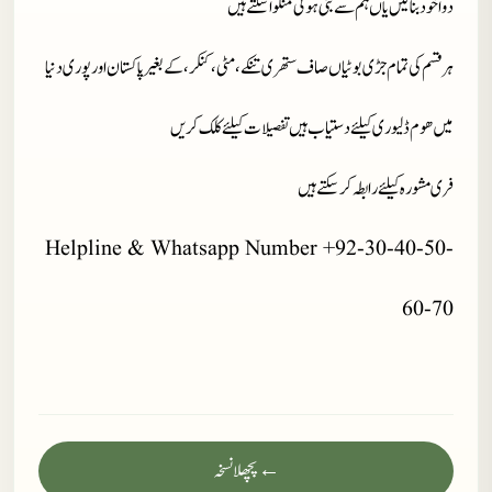
دوا خود بنا لیں یاں ہم سے بنی ہوئی منگوا سکتے ہیں
ہر قسم کی تمام جڑی بوٹیاں صاف ستھری تنکے، مٹی، کنکر، کے بغیر پاکستان اور پوری دنیا
میں ھوم ڈلیوری کیلئے دستیاب ہیں تفصیلات کیلئے کلک کریں
فری مشورہ کیلئے رابطہ کر سکتے ہیں
Helpline & Whatsapp Number +92-30-40-50-
60-70
← پچھلا نسخہ