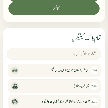
اگلا نسخہ →
تمام بلاگ کیٹیگریز
دیسی طریقہ علاج، جڑی بوٹیاں، ہربل حکیم
2608
دیسی طریقہ علاج
2289
صحت مند زندگی، ہیلتھ ٹپس دیسی نسخہ جات کا ذخیرہ
2239