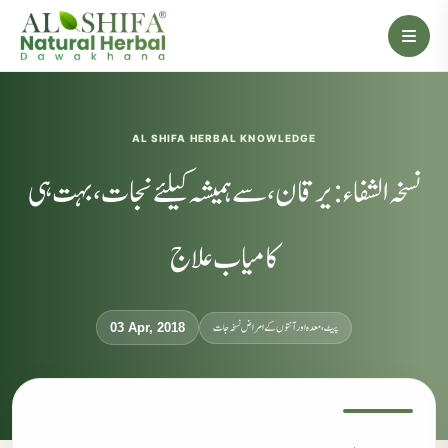
AL SHIFA HERBAL KNOWLEDGE
نسخہ الشفاء : یرقان، سے ہمیشہ کیلئے نجات، بہت ہی
کامیاب علاج
پیٹ، معدہ اور آنتوں کے امراض نسخہ جات
03 Apr, 2018