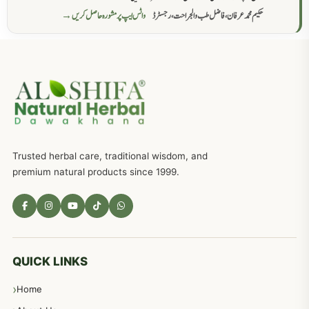
حکیم محمد عرفان، فاضل طب والجراحت، رجسٹرڈ
واٹس ایپ پر مشورہ حاصل کریں →
عضوخاص کے لئے طلاء جات کے زبردست نسخے
746
جریان، احتلام کےلئے جڑی بوٹیوں کیساتھ دیسی علاج
719
ذکاوت حس کے علاج کےلئے مختلف دیسی نسخہ جات
636
Trusted herbal care, traditional wisdom, and
امراضِ معدہ کا علاج دیسی نسخہ جات
557
premium natural products since 1999.
مادہ تولید، منی کا جڑی بوٹیوں کیساتھ علاج
539
معدہ اور آنتوں کے امراض کا علاج مختلف دیسی نسخہ جات
496
QUICK LINKS
Home
پیٹ، معدہ اور آنتوں کے امراض نسخہ جات
492