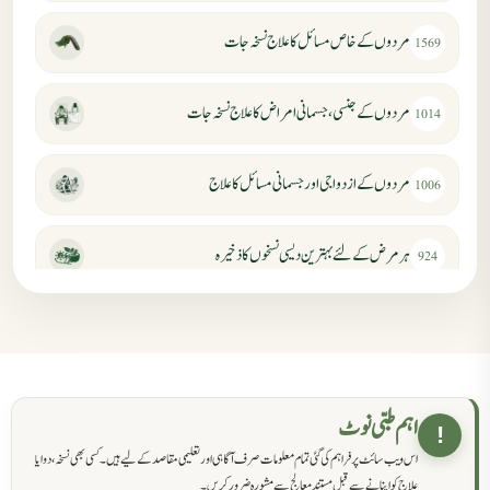
مردوں کے خاص مسائل کا علاج نسخہ جات
1569
مردوں کے جنسی، جسمانی امراض کا علاج نسخہ جات
1014
مردوں کے ازدواجی اور جسمانی مسائل کا علاج
1006
ہر مرض کے لئے بہترین دیسی نسخوں کا ذخیرہ
924
مردانہ کمزوری کا علاج جڑی بوٹیوں سے
869
حکماء کےلئے نسخہ جات
862
اہم طبی نوٹ
!
اس ویب سائٹ پر فراہم کی گئی تمام معلومات صرف آگاہی اور تعلیمی مقاصد کے لیے ہیں۔ کسی بھی نسخہ، دوا یا
سرعت انزال کا علاج اور دیسی نسخہ جات
818
علاج کو اپنانے سے قبل مستند معالج سے مشورہ ضرور کریں۔