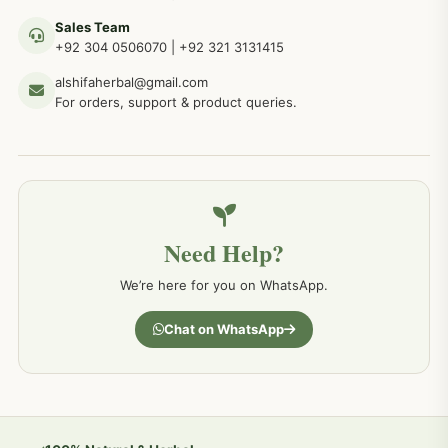
Sales Team
+92 304 0506070
|
+92 321 3131415
جلد کے امراض کےلئے مختلف دیسی نسخہ جات
238
alshifaherbal@gmail.com
For orders, support & product queries.
جگر کے امراض کےلئے مختلف دیسی نسخہ جات
236
خون کے امراض کےلئے مختلف دیسی نسخہ جات
226
Need Help?
کمر درد کا جڑی بو ٹیوں سے علاج اور نسخہ جات
198
We’re here for you on WhatsApp.
جسمانی کمزوری کا علاج اور نسخہ جات
193
Chat on WhatsApp
دردیں تمام جسمانی دردوں کا دیسی علاج
190