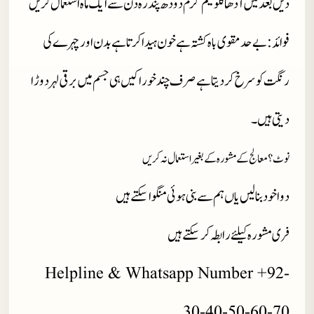
دیں بعد میں آدھا کلو نیم گرم دودھ پندرہ دن سے ایک ماہ استعمال کریں
فوائد : بے حد مقوی باہ کشتہ ہے خون ہیدا کرتا ہے بدن اور چہرے کی
رنگت کو سرخ کردیتا ہے صرف چند خوراکیں ہی جسم میں برقی لہر دوڑا
دیتی ہیں۔
نوٹ ؟ معالج کے مشورہ کے بغیر استعمال نہ کریں
دوا خود بنا لیں یاں ہم سے بنی ہوئی منگوا سکتے ہیں
فری مشورہ کیلئے رابطہ کر سکتے ہیں
Helpline & Whatsapp Number +92-
30-40-50-60-70