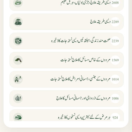
دیسی طریقہ علاج، جڑی بوٹیاں، ہربل حکیم
2608
دیسی طریقہ علاج
2289
صحت مند زندگی، ہیلتھ ٹپس دیسی نسخہ جات کا ذخیرہ
2239
مردوں کے خاص مسائل کا علاج نسخہ جات
1569
مردوں کے جنسی، جسمانی امراض کا علاج نسخہ جات
1014
مردوں کے ازدواجی اور جسمانی مسائل کا علاج
1006
ہر مرض کے لئے بہترین دیسی نسخوں کا ذخیرہ
924