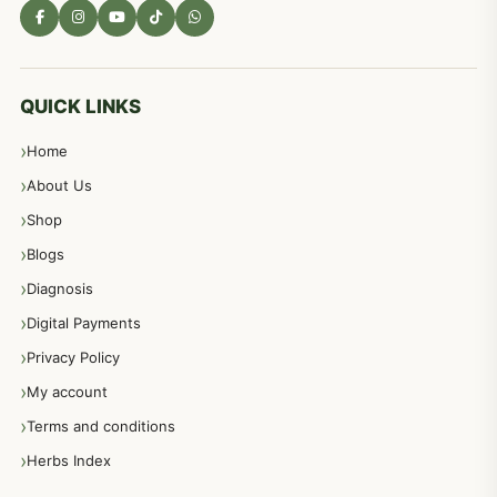
مادہ تولید، منی کا جڑی بوٹیوں کیساتھ علاج
539
معدہ اور آنتوں کے امراض کا علاج مختلف دیسی نسخہ جات
496
QUICK LINKS
Home
پیٹ، معدہ اور آنتوں کے امراض نسخہ جات
492
About Us
Shop
مشت زنی، ہاتھ رسی، ماسٹر بیشن کا علاج اور نسخہ جات
364
Blogs
Diagnosis
اعصاب اور پٹھوں کے امراض کےلئے دیسی نسخہ جات
350
Digital Payments
Privacy Policy
عورتوں کے امراض کےلئے مختلف دیسی نسخہ جات
334
My account
Terms and conditions
مردانہ طاقت مردانہ ٹائمنگ مردانہ کمزوری کے لیے نسخہ جات
281
Herbs Index