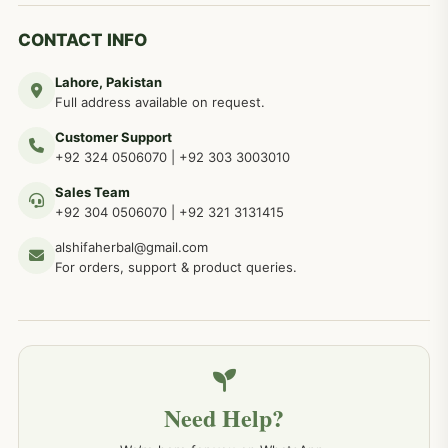
دماغی امراض کےلئے مختلف دیسی نسخہ جات
277
CONTACT INFO
Lahore, Pakistan
مردوں کے خاص امراض کے بے شمار دیسی نسخے
267
Full address available on request.
Customer Support
عضو خاص کےلئے طلاء، مالش دیسی علاج
+92 324 0506070
|
+92 303 3003010
263
Sales Team
+92 304 0506070
|
+92 321 3131415
جلد کے امراض کےلئے مختلف دیسی نسخہ جات
238
alshifaherbal@gmail.com
For orders, support & product queries.
جگر کے امراض کےلئے مختلف دیسی نسخہ جات
236
خون کے امراض کےلئے مختلف دیسی نسخہ جات
226
Need Help?
کمر درد کا جڑی بو ٹیوں سے علاج اور نسخہ جات
198