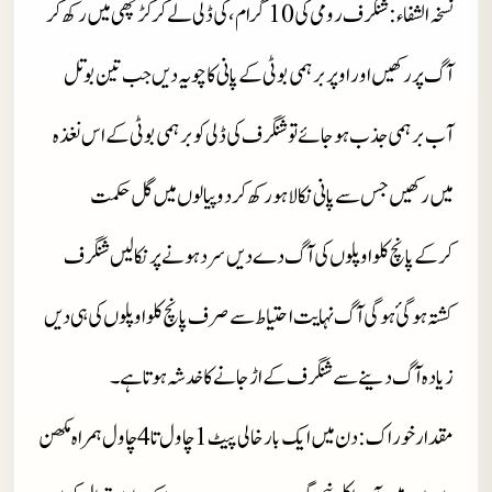
نسخہ الشفاء : شنگرف رومی کی 10 گرام، کی ڈلی لے کر کڑچھی میں رکھ کر
آگ پر رکھیں اور اوپر برہمی بوٹی کے پانی کا چویہ دیں جب تین بوتل
آب برہمی جذب ہوجائے تو شنگرف کی ڈلی کو برہمی بوٹی کے اس نغذہ
میں رکھیں جس سے پانی نکالا ہو رکھ کر دو پیالوں میں گل حکمت
کرکےپانچ کلو اوپلوں کی آگ دے دیں سرد ہونے پر نکالیں شنگرف
کشتہ ہوگئ ہوگی آگ نہایت احتیاط سے صرف پانچ کلو اوپلوں کی ہی دیں
زیادہ آگ دینےسے شنگرف کے اڑ جانےکا خدشہ ہوتا ہے۔
مقدار خوراک : دن میں ایک بار خالی پیٹ 1 چاول تا 4 چاول ہمراہ مکھن