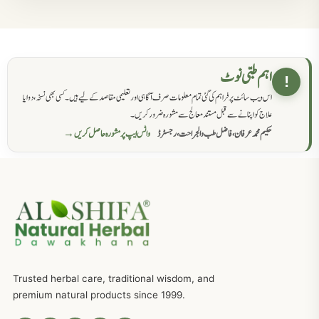
مردانہ کمزوری کا علاج جڑی بوٹیوں سے
869
حکماء کےلئے نسخہ جات
862
اہم طبی نوٹ
!
اس ویب سائٹ پر فراہم کی گئی تمام معلومات صرف آگاہی اور تعلیمی مقاصد کے لیے ہیں۔ کسی بھی نسخہ، دوا یا
سرعت انزال کا علاج اور دیسی نسخہ جات
818
علاج کو اپنانے سے قبل مستند معالج سے مشورہ ضرور کریں۔
حکیم محمد عرفان، فاضل طب والجراحت، رجسٹرڈ
واٹس ایپ پر مشورہ حاصل کریں →
عضوخاص کے لئے طلاء جات کے زبردست نسخے
746
جریان، احتلام کےلئے جڑی بوٹیوں کیساتھ دیسی علاج
719
ذکاوت حس کے علاج کےلئے مختلف دیسی نسخہ جات
636
Trusted herbal care, traditional wisdom, and
امراضِ معدہ کا علاج دیسی نسخہ جات
557
premium natural products since 1999.