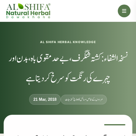
AL SHIFA HERBAL KNOWLEDGE
نسخہ الشفاء : کشتہ شنگرف، بے حد مقوی باہ، بدن اور
چہرے کی رنگت کو سرخ کردیتا ہے
مردوں کے خاص مسائل کا علاج نسخہ جات
21 Mar, 2018