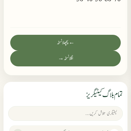
← پچھلا نسخہ
اگلا نسخہ →
تمام بلاگ کیٹیگریز